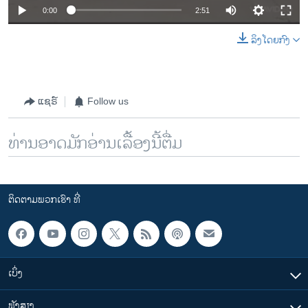
0:00
2:51
ລິງໂດຍກົງ
ແຊຣ໌
Follow us
ທ່ານອາດມັກອ່ານເລື້ອງນີ້ຕື່ມ
ຕິດຕາມພວກເຮົາ ທີ່
ເບິ່ງ
ຟັງສຽງ