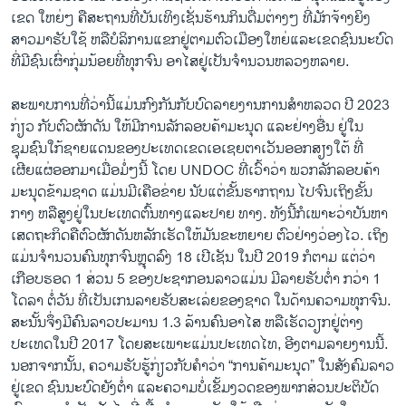
ເຂດ ໃຫຍ່ໆ ຄືສະຖານທີ່ບັນເທິງເຊັ່ນຮ້ານກິນດື່ມຕ່າງໆ ທີ່ມັກຈ້າງຍິງ
ສາວມາຮັບໃຊ້ ຫລືບໍລິການແຂກຢູ່ຕາມຕົວເມືອງໃຫຍ່ແລະເຂດຊົນນະບົດ
ທີ່ມີຊົນເຜົ່າກຸ່ມນ້ອຍທີ່ທຸກຈົນ ອາໄສຢູ່ເປັນຈໍານວນຫລວງຫລາຍ.
ສະພາບການທີ່ວ່ານີ້ແມ່ນກົງກັນກັບບົດລາຍງານການສໍາຫລວດ ປີ 2023
ກ່ຽວ ກັບຕົວຜັກດັນ ໃຫ້ມີການລັກລອບຄ້າມະນຸດ ແລະຢ່າງອື່ນ ຢູ່ໃນ
ຊຸມຊົນໃກ້ຊາຍແດນຂອງປະເທດເຂດເອເຊຍຕາເວັນອອກສຽງໃຕ້ ທີ່
ເຜີຍແຜ່ອອກມາເມື່ອມໍ່ໆນີ້ ໂດຍ UNDOC ທີ່ເວົ້າວ່າ ພວກລັກລອບຄ້າ
ມະນຸດຂ້າມຊາດ ແມ່ນມີເຄືອຂ່າຍ ນັບແຕ່ຂັ້ນຮາກຖານ ໄປຈົນເຖິງຂັ້ນ
ກາງ ຫລືສູງຢູ່ໃນປະເທດຕົ້ນທາງແລະປາຍ ທາງ. ທັງນີ້ກໍເພາະວ່າບັນຫາ
ເສດຖະກິດຄືຕົວຜັກດັນຫລັກເຮັດໃຫ້ມັນຂະຫຍາຍ ຕົວຢ່າງວ່ອງໄວ. ເຖິງ
ແມ່ນຈໍານວນຄົນທຸກຈົນຫຼຸດລົງ 18 ເປີເຊັນ ໃນປີ 2019 ກໍຕາມ ແຕ່ວ່າ
ເກືອບຮອດ 1 ສ່ວນ 5 ຂອງປະຊາກອນລາວແມ່ນ ມີລາຍຮັບຕໍ່າ ກວ່າ 1
ໂດລາ ຕໍ່ວັນ ທີ່ເປັນເກນລາຍຮັບສະເລ່ຍຂອງຊາດ ໃນດ້ານຄວາມທຸກຈົນ.
ສະນັ້ນຈຶ່ງມີຄົນລາວປະມານ 1.3 ລ້ານຄົນອາໄສ ຫລືເຮັດວຽກຢູ່ຕ່າງ
ປະເທດໃນປີ 2017 ໂດຍສະເພາະແມ່ນປະເທດໄທ, ອີງຕາມລາຍງານນີ້.
ນອກຈາກນັ້ນ, ຄວາມຮັບຮູ້ກ່ຽວກັບຄໍາວ່າ “ການຄ້າມະນຸດ” ໃນສັງຄົມລາວ
ຢູ່ເຂດ ຊົນນະບົດຍັງຕໍ່າ ແລະຄວາມບໍ່ເຂັ້ມງວດຂອງພາກສ່ວນປະຕິບັດ