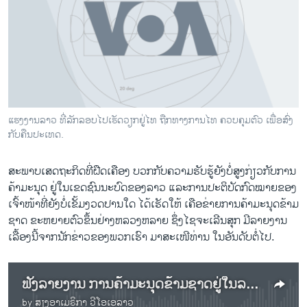
ວິທະຍາສາດ-ເທັກໂນໂລຈີ
ທຸລະກິດ
ພາສາອັງກິດ
ວີດີໂອ
ສຽງ
ແຮງງານລາວ ທີ່ລັກລອບໄປເຮັດວຽກຢູ່ໄທ ຖືກທາງການໄທ ຄວບຄຸມຕົວ ເພື່ອສົ່ງ
ກັບຄືນປະເທດ.
ລາຍການກະຈາຍສຽງ
ຕິດຕາມພວກເຮົາ ທີ່
ລາຍງານ
ສະພາບເສດຖະກິດທີ່ຝືດເຄືອງ ບວກກັບຄວາມຮັບຮູ້ຍັງບໍ່ສູງກ່ຽວກັບການ
ຄ້າມະນຸດ ຢູ່ໃນເຂດຊົນນະບົດຂອງລາວ ແລະການປະຕິບັດກົດໝາຍຂອງ
ເຈົ້າໜ້າທີ່ຍັງບໍ່ເຂັ້ມງວດປານໃດ ໄດ້ເຮັດໃຫ້ ເຄືອຂ່າຍການຄ້າມະນຸດຂ້າມ
ພາສາຕ່າງໆ
ຊາດ ຂະຫຍາຍຕົວຂຶ້ນຢ່າງຫລວງຫລາຍ ຊຶ່ງໄຊ​ຈະ​ເລີນ​ສຸກ ມີ​ລາຍ​ງານ​
ເລື້ອງນີ້​ຈາກນັກຂ່າວຂອງພວກເຮົາ ມາສະເໜີທ່ານ ໃນອັນດັບຕໍ່ໄປ.
ຟັງລາຍງານ ການຄ້າມະນຸດຂ້າມຊາດຢູ່ໃນລາວ ກໍາລັງຂະຫຍາຍຕົວຂຶ້ນ
by
ສຽງອາເມຣິກາ ວີໂອເອລາວ