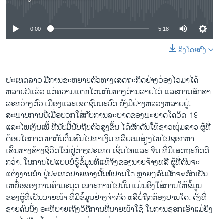
No media source currently available
0:00
5:18
ລິງໂດຍກົງ
ປະເທດລາວ ມີການຂະຫຍາຍຕົວທາງເສດຖະກິດຢ່າງວ່ອງໄວມາໄດ້
ຫລາຍປີແລ້ວ ແຕ່ຄວາມແຕກໂຕນກັນທາງດ້ານລາຍໄດ້ ແລະການສຶກສາ
ລະຫວ່າງຕົວ ເມືອງແລະເຂດຊົນນະບົດ ຍັງມີຢ່າງຫລວງຫລາຍຢູ່.
ສະພາບການນີ້ເມື່ອບວກໃສ່ກັບການລະບາດຂອງພະຍາດໂຄວິດ-19
ແລະໄພເງິນເຟີ້ ທີ່ນັບມື້ນັບຖີບຕົວສູງຂຶ້ນ ໄດ້ຜັກດັນໃຫ້ຊາວໜຸ່ມລາວ ຜູ້ທີ່
ດ້ອຍໂອກາດ ພາກັນດີ້ນຮົນໄປຫາເງິນ ຫລືຍອມສ່ຽງໄພໄປຊອກຫາ
ເສັ້ນທາງສ້າງຊີວິດໃໝ່ຢູ່ຕ່າງປະເທດ ເຊັ່ນໄທແລະ ຈີນ ທີ່ມີເສດຖະກິດດີ
ກວ່າ. ໃນການໄປແບບບໍ່ຮູ້ຂໍ້ມູນທີ່ແທ້ຈິງຂອງນາຍຈ້າງຫລື ຜູ້ທີ່ຕົນຈະ
ແຕ່ງງານນໍາ ຢູ່ປະເທດປາຍທາງນັ້ນພໍປານໃດ ຫຼາຍໆຄົນມັກຈະຕົກເປັນ
ເຫຍື່ອຂອງການຄ້າມະນຸດ ເພາະການໄປນັ້ນ ແມ່ນອີງໃສ່ການໃຫ້ຂໍ້ມູນ
ຂອງຜູ້ທີ່ເປັນນາຍໜ້າ ທີ່ມີຂໍ້ມູນຢ່າງຈໍາກັດ ຫລືບໍ່ຖືກຕ້ອງປານໃດ. ດັ່ງທີ່
ຊາຍຄົນນຶ່ງ ອະທິບາຍເຖິງວິທີການທີ່ນາຍໜ້າໃຊ້ ໃນການຊອກເອົາແມ່ຍິງ