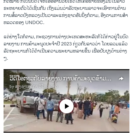
ກົດໝາຍ ກໍເປັນປັດໄຈທີ່ເອື້ອອໍານວຍເຮັດໃຫ້ເຄືອຂ່າຍຂອງມັນໃນລາວ
ຂະຫຍາຍຕົວໄດ້ເຊັ່ນກັນ ເຖິງແມ່ນວ່າລັດຖະບານລາວຈະເອົາການຕ້ານ
ການສໍ້ລາດບັງຫລວງເປັນວາລະແຫ່ງຊາດອັນນຶ່ງກໍຕາມ, ອີງຕາມການສໍາ
ຫລວດຂອງ UNDOC.
ແຕ່ຢ່າງໃດກໍຕາມ, ກະຊວງການຕ່າງປະເທດສະຫະລັດກໍໄດ້ກ່າວຢູ່ໃນບົດ
ລາຍງານ ການຄ້າມະນຸດປະຈໍາປີ 2023 ກ່ຽວກັບລາວວ່າ ໂດຍລວມແລ້ວ
ລັດຖະະບານກໍໄດ້ດໍາເນີນຄວາມພະຍາມຫລາຍຂຶ້ນ ເພື່ອປັບປຸງດ້ານຕ່າງ
ໆ.
ວີດີໂອກ່ຽວກັບລາຍງານ ການຄ້າມະນຸດຂ້າມຊາດຢູ່ໃນລາວ ກໍາລັງຂະຫຍາຍຕົວຂຶ້ນ
by
ສຽງອາເມຣິກາ ວີໂອເອລາວ
No media source currently available