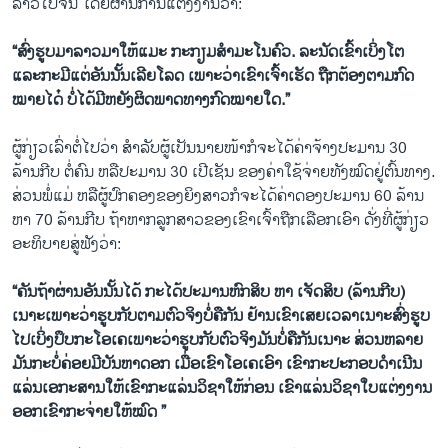
ລາວໄປຈີນ ໂດຍຜ່ານການແຕ່ງງານວ່າ:
“ສົ່ງຮູບມາລາວມາໃຫ້ແມະ ກະກຽມສໍາມະໂນຄົວ. ລະນັດເຂົ້າເບິ່ງໂຕ
ແລະກະມີແຕ່ອັນນັ້ນເລີຍໂລດ ເພາະວ່າເຂົາເຈົ້າເຮັດ ຖືກຕ້ອງຕາມກົດ
ໝາຍໄດ໋ ບໍ່ໄດ້ມີຫຍັງຜິດພາດທາງກົດໝາຍໃດ.”
ຜູ້ກ່ຽວເລົ່າຕໍ່ໄປວ່າ ສໍາລັບຜູ້ເປັນນາຍໜ້າກໍຈະໄດ້ຄ່າຈ້າງປະມານ 30
ລ້ານກີບ ຕໍ່ຄົນ ຫລືປະມານ 30 ເປີເຊັນ ຂອງຄ່າໃຊ້ຈ່າຍທັງໝົດຢູ່ຕົ້ນທາງ.
ສ່ວນພໍ່ແມ່ ຫລືຜູ້ປົກຄອງຂອງຍິງສາວກໍຈະໄດ້ຄ່າດອງປະມານ 60 ລ້ານ
ຫາ 70 ລ້ານກີບ ຖ້າຫາກລູກສາວຂອງເຂົາເຈົ້າຖືກເລືອກເອົາ ດັ່ງທີ່ຜູ້ກ່ຽວ
ອະທິບາຍສູ່ຟັງວ່າ:
“ຄັນຖ້າຜ່ານອັນນັ້ນໄດ້ ກະໄດ້ປະມານຫົກສິບ ຫາ ເຈັດສິບ (ລ້ານກີບ)
ເນາະເພາະວ່າຮູບກັບຕາມຕົວຈິງບໍ່ຄືກັນ ຢ້ານເຂົາເສຍເວລາເນາະສົ່ງຮູບ
ໄປເບິ່ງປຶບກະໂອເຄເພາະວ່າຮູບກັບຕົວຈິງມັນບໍ່ຄືກັນເນາະ ສ່ວນຫລາຍ
ມັນກະບໍ່ຄ່ອຍມີບັນຫາດອກ ເມື່ອເຂົາໂອເຄເອົາ ເຂົາກະປະກອບດໍາເນີນ
ແລ່ນເອກະສານໃຫ້ເຂົາກະແລ່ນວິຊາໃຫ້ກ່ອນ ເຂົາແລ່ນວິຊາໃບແຕ່ງງານ
ອອກເຂົາກະຈ່າຍໃຫ້ໝົດ ”