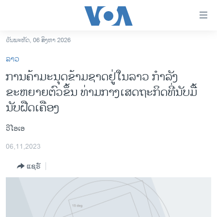
ລິ້ງ
ສຳຫລັບ
ເຂົ້າ
ວັນພະຫັດ, 06 ສິງຫາ 2026
ຫາ
ໂຮມເພຈ
ລາວ
ຂ້າມ
ລາວ
ການຄ້າມະນຸດຂ້າມຊາດຢູ່ໃນລາວ ກໍາລັງ
ຂ້າມ
ອາເມຣິກາ
ຂະຫຍາຍຕົວຂຶ້ນ ທ່າມກາງເສດຖະກິດທີ່ນັບມື້
ຂ້າມ
ໄປ
ການເລືອກຕັ້ງ ປະທານາທີບໍດີ ສະຫະລັດ 2024
ນັບຝືດເຄືອງ
ຫາ
ຂ່າວ​ຈີນ
ຊອກ
ວີໂອເອ
ຄົ້ນ
ໂລກ
06,11,2023
ເອເຊຍ
ແຊຣ໌
ອິດສະຫຼະພາບດ້ານການຂ່າວ
ຊີວິດຊາວລາວ
ຊຸມຊົນຊາວລາວ