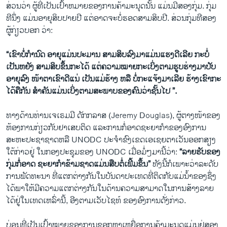
ສ່ວນວ່າ ຜູ້ທີ່ເປັນເປົ້າຫມາຍຂອງການຄ້າມະນຸດນັ້ນ ແມ່ນມີສອງກຸ່ມ. ກຸ່ມ
ທີນຶ່ງ ແມ່ນອາຍຸສິບປາຍປີ ແຕ່ອາດຈະບໍ່ຮອດສາມສິບປີ. ສ່ວນກຸ່ມທີສອງ
ຜູ້ກ່ຽວບອກ ວ່າ:
“ເຂົາບໍ່ກໍານົດ ອາຍຸແມ່ນປະມານ ສາມສິບລົງມາແມ່ນແຮງດີເລີຍ ກະບໍ່
ເປັນຫຍັງ ສາມສິບຂຶ້ນກະໄດ້ ແຕ່ຄວາມໝາຍກະເບິ່ງຕາມຮູບຮ່າງມາປັບ
ອາຍຸລົງ ໜ້າຕາເຂົາດີແນ່ ເປັນແມ່ຮ້າງ ຫລື ບໍ່ກະແຈ້ງມາເລີຍ ຮ້າງເຂົາກະ
ໄດ້ຄືກັນ ສໍາຄັນແມ່ນເບິ່ງຕາມສະພາບຂອງຄົນວ່າຊັ້ນໄປ ”.
ທາງດ້ານທ່ານເຈເຣມມີ ດັກກລາສ (Jeremy Douglas), ຜູ້ຕາງໜ້າຂອງ
ຫ້ອງການກ່ຽວກັບຢາເສບຕິດ ແລະການກໍ່ອາດຊະຍາກໍາຂອງອົງການ
ສະຫະປະຊາຊາດຫລື UNODC ປະຈໍາຂົງເຂດເອເຊຍຕາເວັນອອກສຽງ
ໃຕ້ກ່າວຢູ່ ໃນກອງປະຊຸມຂອງ UNODC ເມື່ອມໍ່ໆມານີ້ວ່າ:
“
ລາຍຮັບຂອງ
ກຸ່ມກໍ່ອາດ ຊະຍາກໍາຂ້າມຊາດແມ່ນສືບຕໍ່ເພີ້ມຂຶ້ນ
”
ທັງນີ້ກໍເພາະວ່າລະດັບ
ການພັດທະນາ ທີ່ແຕກຕ່າງກັນໃນບັນດາປະເທດທີ່ຕິດກັບແມ່ນໍ້າຂອງຊຶ່ງ
ໄດ້ພາໃຫ້ມີຄວາມແຕກຕ່າງກັນໃນດ້ານຄວາມສາມາດໃນການສ້າງລາຍ
ໄດ້ຢູ່ໃນເທດເຫລົ່ານີ້, ອີງຕາມເວັບໄຊທ໌ ຂອງອົງການດັ່ງກ່າວ.
ບ່ອນທີ່ເປັນເປົ້າໝາຍຂອງການຊອກຫາເຫຍື່ອການຄ້າມະນຸດແມ່ນຢູ່ສອງ