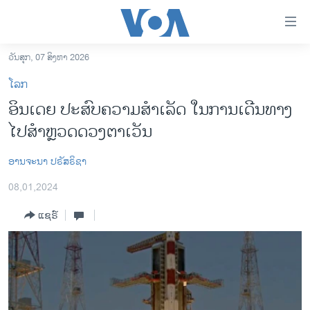
ລິ້ງ
ສຳຫລັບ
ເຂົ້າ
ວັນສຸກ, 07 ສິງຫາ 2026
ຫາ
ໂຮມເພຈ
ໂລກ
ຂ້າມ
ລາວ
ອິນເດຍ ປະສົບຄວາມສໍາເລັດ ໃນການເດີນທາງ
ຂ້າມ
ອາເມຣິກາ
ໄປສໍາຫຼວດດວງຕາເວັນ
ຂ້າມ
ໄປ
ການເລືອກຕັ້ງ ປະທານາທີບໍດີ ສະຫະລັດ 2024
ຫາ
ອານ​ຈະ​ນາ ​ປ​ຣັສຣິ​ຊາ
ຂ່າວ​ຈີນ
ຊອກ
08,01,2024
ຄົ້ນ
ໂລກ
ແຊຣ໌
ເອເຊຍ
ອິດສະຫຼະພາບດ້ານການຂ່າວ
ຊີວິດຊາວລາວ
ຊຸມຊົນຊາວລາວ