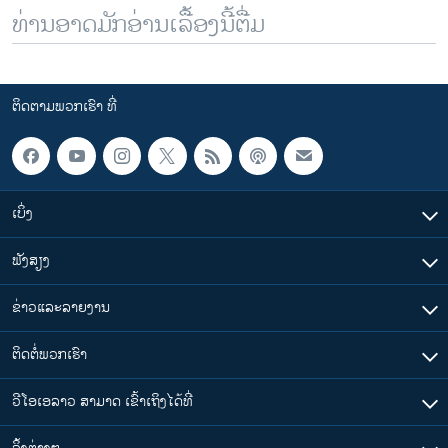
ທ່ານອາດມັກອ່ານເລື້ອງນີ້ຕື່ມ
ຕິດຕາມພວກເຮົາ ທີ່
ເບິ່ງ
ຟັງສຽງ
ຂ່າວແລະລາຍງານ
ຕິດຕໍ່ພວກເຮົາ
ວີໂອເອລາວ ສາມາດ ເຂົ້າເຖິງໄດ້ທີ່