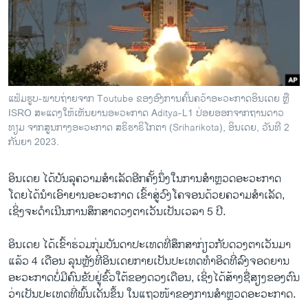
ວິທະຍາສາດ-ເທັກໂນໂລຈີ
ທຸລະກິດ
ພາສາອັງກິດ
ວີດີໂອ
ແຟ້ມຮູບ-ພາບຖ່າຍຈາກ Toutube ຂອງອົງການຄົ້ນຄວ້າອະວະກາດອິນເດຍ ຫຼື
ສຽງ
ISRO ສະແດງໃຫ້ເຫັນຍານອະວະກາດ Aditya-L1 ປ່ອຍອອກຈາກຖານດາວ
ທຽມ ຈາກສູນກາງອະວະກາດ ສຣິຮາຣິໂກຕາ (Sriharikota), ອິນເດຍ, ວັນທີ 2
ລາຍການກະຈາຍສຽງ
ກັນຍາ 2023.
ຕິດຕາມພວກເຮົາ ທີ່
ລາຍງານ
ອິນ​ເດຍ ​ໄດ້​ບັນ​ລຸ​ຄວາມ​ສຳ​ເລັດ​ອີກ​ຄັ້ງນຶ່ງ​ໃນ​ການ​ສຳ​ຫຼວດ​ອະ​ວະ​ກາດ
ໂດຍ​ໄດ້​ນຳ​ເອົາ​ຍານ​ອະວະ​ກາດ ເຂົ້າ​ສູ່​ວົງ​ໂຄ​ຈອນ​ດ້ວຍຄວາມ​ສຳ​ເລັດ​,
ເຊິ່ງ​ຈະດໍາເນີນການ​ສຶກ​ສາ​ດວງ​ຕາ​ເວັນ​ເປັນ​ເວ​ລາ 5 ປີ.
ພາສາຕ່າງໆ
ອິນ​ເດຍ ​ໄດ້​ເຂົ້າ​ຮ່ວມ​ກຸ່ມບັນດາ​ປະ​ເທດ​ທີ່ສຶກສາກ່ຽວກັບ​ດວງ​ຕາ​ເວັນມາ​
ແລ້ວ 4 ເດືອນ ​ລຸນຫຼັງທີ່ອິນເດຍກາຍ​ເປັນ​ປະ​ເທດ​ທຳ​ອິດ​ທີ່ລົງ​ຈອດ​ຍານ​
ອະວະກາດ​ບໍ່​ມີ​ຄົນ​ຂັບ​ຢູ່ຂົ້ວ​ໃຕ້​ຂອງ​ດວງ​ເດືອນ, ​ເຊິ່ງ​ໄດ້ສ້າງ​ຊື່​ສຽງ​ຂອງ​ຕົນ​
ວ່າ​ເປັນ​ປະ​ເທດ​ທີ່​ພົ້ນ​ເດັ່ນ​ຂຶ້ນ ​ໃນ​ແຖວ​ໜ້າ​ຂອງ​ການ​ສຳ​ຫຼວດ​ອະວະກາດ.