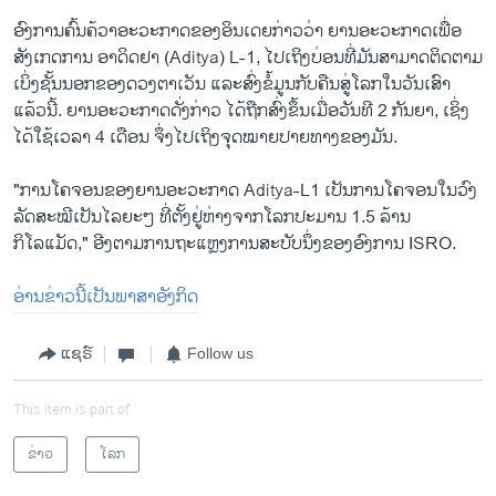
ອົງການ​ຄົ້ນ​ຄ້ວາ​ອະວະກາດ​ຂອງ​ອິນ​ເດຍກ່າວ​ວ່າ ຍານ​ອະວະກາດເພື່ອ
ສັງເກດການ ອາດິດຢາ (Aditya) L-1, ​ໄປ​ເຖິງ​ບ່ອນ​ທີ່​ມັນ​ສາມາດ​ຕິດຕາມ​
ເບິ່ງ​ຊັ້ນ​ນອກ​ຂອງ​ດວງ​ຕາເວັນ ​ແລະ​ສົ່ງ​ຂໍ້​ມູນ​ກັບ​ຄືນ​ສູ່​ໂລກ​ໃນ​ວັນ​ເສົາ​
ແລ້ວ​ນີ້. ຍານ​ອະວະກາດ​ດັ່ງກ່າວ​ ໄດ້​ຖືກ​ສົ່ງ​ຂຶ້ນ​ເມື່ອ​ວັນ​ທີ 2 ກັນຍາ​, ​ເຊິ່ງ
ໄດ້​ໃຊ້​ເວລາ​ 4 ​ເດືອນ ​ຈຶ່ງໄປ​ເຖິງ​ຈຸດໝາຍ​ປາຍທາງຂອງມັນ.
"ການໂຄຈອນຂອງຍານອະວະກາດ Aditya-L1 ເປັນການໂຄຈອນໃນວົງ
ລັດສະໝີເປັນໄລຍະໆ ທີ່ຕັ້ງຢູ່ຫ່າງຈາກໂລກປະມານ 1.5 ລ້ານ
ກິໂລແມັດ," ອີງຕາມການຖະແຫຼງການສະບັບນຶ່ງຂອງ​ອົງ​ການ ISRO.
ອ່ານຂ່າວນີ້ເປັນພາສາອັງກິດ
ແຊຣ໌
Follow us
This item is part of
ຂ່າວ
ໂລກ