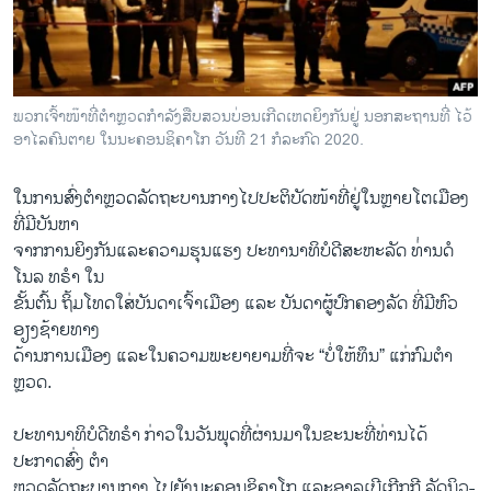
ວິທະຍາສາດ-ເທັກໂນໂລຈີ
ທຸລະກິດ
ພາສາອັງກິດ
ພວກເຈົ້າໜ໊າທີ່ຕຳຫຼວດກຳລັງສືບສວນບ່ອນເກີດເຫດຍິງກັນຢູ່ ນອກສະຖານທີ່ ໄວ້
ວີດີໂອ
ອາໄລຄົນຕາຍ ໃນນະຄອນຊິຄາໂກ ວັນທີ 21 ກໍລະກົດ 2020.
ສຽງ
ໃນການສົ່ງຕຳຫຼວດລັດຖະບານກາງໄປປະຕິບັດໜ້າທີ່ຢູ່ໃນຫຼາຍໂຕເມືອງ
ລາຍການກະຈາຍສຽງ
ທີ່ມີບັນຫາ
ຕິດຕາມພວກເຮົາ ທີ່
ຈາກການຍິງກັນແລະຄວາມຮຸນແຮງ ປະທານາທິບໍດີສະຫະລັດ ທ່່ານດໍ
ລາຍງານ
ໂນລ ທຣໍາ ໃນ
ຂັ້ນຕົ້ນ ຖິ້ມໂທດໃສ່ບັນດາເຈົ້າເມືອງ ແລະ ບັນດາຜູ້ປົກຄອງລັດ ທີ່ມີຫົວ
ອຽງຊ້າຍທາງ
ພາສາຕ່າງໆ
ດ້ານການເມືອງ ແລະໃນຄວາມພະຍາຍາມທີ່ຈະ “ບໍ່ໃຫ້ທຶນ” ແກ່ກົມຕໍາ
ຫຼວດ.
ປະທານາທິບໍດີທຣໍາ ກ່າວໃນວັນພຸດທີ່ຜ່ານມາໃນຂະນະທີ່ທ່ານໄດ້
ປະກາດສົ່ງ ຕຳ
ຫຼວດລັດຖະບານກາງ ໄປຍັງນະຄອນຊິຄາໂກ ແລະອາລເບີເກີກກີ ລັດນິວ-