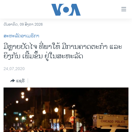
ລິ້ງ
ສຳຫລັບ
ເຂົ້າ
ວັນອາທິດ, 09 ສິງຫາ 2026
ຫາ
ໂຮມເພຈ
ສະຫະລັດອາເມຣິກາ
ຂ້າມ
ລາວ
ມີຫຼາຍປັດໄຈ ທີ່ພາໃຫ້ ມີການຄາດຕະກຳ ແລະ
ຂ້າມ
ອາເມຣິກາ
ຍິງກັນ ເພີ້ມຂຶ້ນ ຢູ່ໃນສະຫະລັດ
ຂ້າມ
ໄປ
ການເລືອກຕັ້ງ ປະທານາທີບໍດີ ສະຫະລັດ 2024
ຫາ
24,07,2020
ຂ່າວ​ຈີນ
ຊອກ
ແຊຣ໌
ຄົ້ນ
ໂລກ
ເອເຊຍ
ອິດສະຫຼະພາບດ້ານການຂ່າວ
ຊີວິດຊາວລາວ
ຊຸມຊົນຊາວລາວ