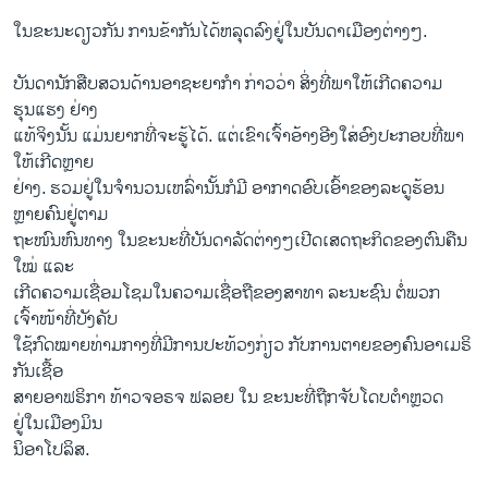
ໃນຂະນະດຽວກັນ ການຂ້າກັນໄດ້ຫລຸດລົງຢູ່ໃນບັນດາເມືອງຕ່າງໆ.
ບັນດານັກສືບສວນດ້ານອາຊະຍາກໍາ ກ່າວວ່າ ສິ່ງທີ່ພາໃຫ້ເກີດຄວາມ
ຮຸນແຮງ ຢ່າງ
ແທ້ຈິງນັ້ນ ແມ່ນຍາກທີ່ຈະຮູ້ໄດ້. ແຕ່ເຂົາເຈົ້າອ້າງອີງໃສ່ອົງປະກອບທີ່ພາ
ໃຫ້ເກີດຫຼາຍ
ຢ່າງ. ຮວມຢູ່ໃນຈໍານວນເຫລົ່ານັ້ນກໍມີ ອາກາດອົບເອົ້າຂອງລະດູຮ້ອນ
ຫຼາຍຄົນຢູ່ຕາມ
ຖະໜົນຫົນທາງ ໃນຂະນະທີ່ບັນດາລັດຕ່າງໆເປີດເສດຖະກິດຂອງຕົນຄືນ
ໃໝ່ ແລະ
ເກີດຄວາມເຊື່ອມໂຊມໃນຄວາມເຊື່ອຖືຂອງສາທາ ລະນະຊົນ ຕໍ່ພວກ
ເຈົ້າໜ້າທີ່ບັງຄັບ
ໃຊ້ກົດໝາຍທ່າມກາງທີ່ມີການປະທ້ວງກ່ຽວ ກັບການຕາຍຂອງຄົນອາເມຣິ
ກັນເຊື້ອ
ສາຍອາຟຣິກາ ທ້າວຈອຣຈ ຟລອຍ ໃນ ຂະນະທີ່ຖືກຈັບໂດບຕຳຫຼວດ
ຢູ່ໃນເມືອງມິນ
ນິອາໂປລິສ.