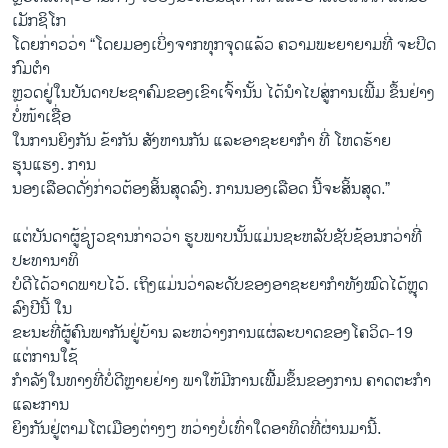
ເມັກຊິໂກ
ໂດຍກ່າວວ່າ “ໂດຍມອງເບິ່ງຈາກທຸກຈຸດແລ້ວ ຄວາມພະຍາຍາມທີ່ ຈະປິດ
ກົມຕຳ
ຫຼວດຢູ່ໃນບັນດາປະຊາຄົມຂອງເຂົາເຈົ້ານັ້ນ ໄດ້ນຳໄປສູ່ການເພີ້ມ ຂຶ້ນຢ່າງ
ບໍ່ໜ້າເຊື່ອ
ໃນການຍິງກັນ ຂ້າກັນ ສັງຫານກັນ ແລະອາຊະຍາກໍາ ທີ່ ໂຫດຮ້າຍ
ຮຸນແຮງ. ການ
ນອງເລືອດດັ່ງກ່າວຕ້ອງສິ້ນສຸດລົງ. ການນອງເລືອດ ນີ້ຈະສິ້ນສຸດ.”
ແຕ່ບັນດາຜູ້ຊ່ຽວຊານກ່າວວ່າ ຮູບພາບນັ້ນແມ່ນຊະຫລັບຊັບຊ້ອນກວ່າທີ່
ປະທານາທິ
ບໍດີໄດ້ວາດພາບໄວ້. ເຖິງແມ່ນວ່າລະດັບຂອງອາຊະຍາກຳທັງໝົດໄດ້ຫຼຸດ
ລົງປີນີ້ ໃນ
ຂະນະທີ່ຜູ້ຄົນພາກັນຢູ່ບ້ານ ລະຫວ່າງການແຜ່ລະບາດຂອງໂຄວິດ-19
ແຕ່ການໃຊ້
ກຳລັງໃນທາງທີ່ບໍ່ດີຫຼາຍຢ່າງ ພາໃຫ້ມີການເພີິ້ມຂຶ້ນຂອງການ ຄາດຕະກຳ
ແລະການ
ຍິງກັນຢູ່ຕາມໂຕເມືອງຕ່າງໆ ຫວ່າງບໍ່ເທົ່າໃດອາທິດທີ່ຜ່ານມານີ້.