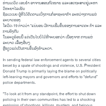
ທ່ານເດວິດ ເອບຣໍາ ອາຈານສອນກົດໜາຍ ແລະເສດຖະສາດຢູ່ມະຫາ
ວິທະຍາໄລເພັນ
ຊິລເວເນຍ ຜູ້ທີ່ໄດ້ຕິດຕາມເບິ່ງການກໍ່ອາຊະຍາກຳ ລະຫວ່າງການແຜ່
ລະບາດຂອງ
ໂຄວິດ-19 ກ່າວວ່າ “ແນ່ນອນ ມີການເພີ້ມຂຶ້ນຂອງການຄາດຕະ ກຳ ແລະ
ການຍິງກັນ
ໃນລະດູຮ້ອນນີ້ ແຕ່ເປັນໄປບໍ່ໄດ້ທີ່ຈະບອກວ່າ ເນື່ອງຈາກ ການແຜ່
ລະບາດ ເລື້ອງອື່ນໆ
ຫຼືພຽວແຕ່ເປັນການຂຶ້ນລົງທຳມະດາ.
In sending federal law enforcement agents to several cities
beset by a spate of shootings and violence, U.S. President
Donald Trump is primarily laying the blame on politically
left-leaning mayors and governors and efforts to “defund”
police departments.
“To look at it from any standpoint, the effort to shut down
policing in their own communities has led to a shocking
explosion of shootings, killings, murders, and heinous