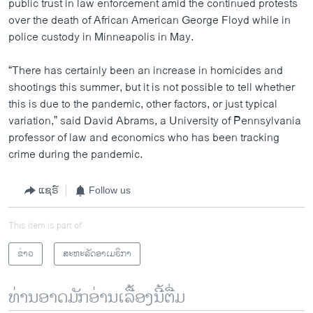
public trust in law enforcement amid the continued protests
over the death of African American George Floyd while in
police custody in Minneapolis in May.
“There has certainly been an increase in homicides and
shootings this summer, but it is not possible to tell whether
this is due to the pandemic, other factors, or just typical
variation,” said David Abrams, a University of Pennsylvania
professor of law and economics who has been tracking
crime during the pandemic.
ແຊຣ໌
Follow us
This item is part of
ຂ່າວ
ສະຫະລັດອາເມຣິກາ
ທ່ານອາດມັກອ່ານເລື້ອງນີ້ຕື່ມ