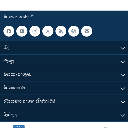
ຕິດຕາມພວກເຮົາ ທີ່
ເບິ່ງ
ຟັງສຽງ
ຂ່າວແລະລາຍງານ
ຕິດຕໍ່ພວກເຮົາ
ວີໂອເອລາວ ສາມາດ ເຂົ້າເຖິງໄດ້ທີ່
​ລິ້ງ​ຕ່າງໆ