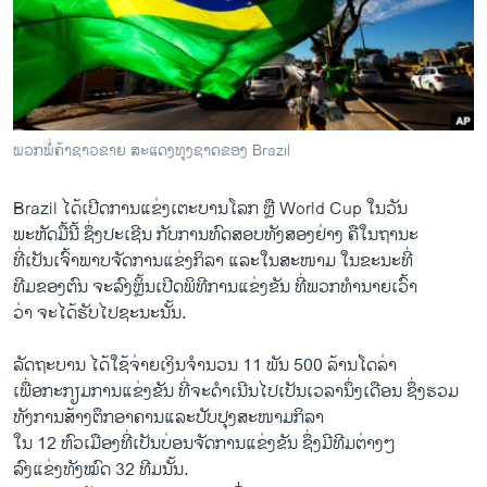
ວິທະຍາສາດ-ເທັກໂນໂລຈີ
ທຸລະກິດ
ພາສາອັງກິດ
ວີດີໂອ
ພວກພໍ່ຄ້າຊາວຂາຍ ສະແດງທຸງຊາດຂອງ Brazil
ສຽງ
Brazil ໄດ້ເປີດການແຂ່ງເຕະບານໂລກ ຫຼື World Cup ໃນວັນ
ລາຍການກະຈາຍສຽງ
ພະຫັດມື້ນີ້ ຊຶ່ງປະເຊີນ ກັບການທົດສອບທັງສອງຢ່າງ ຄືໃນຖານະ
ຕິດຕາມພວກເຮົາ ທີ່
ລາຍງານ
ທີ່ເປັນເຈົ້າພາບຈັດການແຂ່ງກິລາ ແລະໃນສະໜາມ ໃນຂະນະທີ່
ທີມຂອງຕົນ ຈະລົງຫຼິ້ນເປີດພິທີການແຂ່ງຂັນ ທີ່ພວກທຳນາຍເວົ້າ
ວ່າ ຈະໄດ້ຮັບໄປຊະນະນັ້ນ.
ພາສາຕ່າງໆ
ລັດຖະບານ ໄດ້ໃຊ້ຈ່າຍເງິນຈຳນວນ 11 ພັນ 500 ລ້ານໂດລ່າ
ເພື່ອກະກຽມການແຂ່ງຂັນ ທີ່ຈະດຳເນີນໄປເປັນເວລານຶ່ງເດືອນ ຊຶ່ງຮວມ
ທັງການສ້າງຕຶກອາຄານແລະປັບປຸງສະໜາມກິລາ
ໃນ 12 ຫົວເມືອງທີ່ເປັນບ່ອນຈັດການແຂ່ງຂັນ ຊຶ່ງມີທີມຕ່າງໆ
ລົງແຂ່ງທັງໝົດ 32 ທີມນັ້ນ.