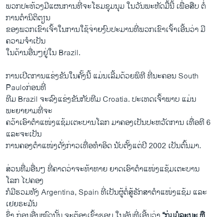
i
s
ພວກປະທ້ວງມີແຜນການທີ່ຈະໂຮມຊຸມນຸມ ໃນວັນພະຫັດມື້ນີ້ ເພື່ອສືບ ຕໍ່
o
l
ການຕຳນິຕິຕຽນ
u
i
ຂອງພວກເຂົາເຈົ້າໃນການໃຊ້ຈ່າຍງົບປະມານທີ່ພວກເຂົາເຈົ້າເອີ້ນວ່າ ມີ
s
d
ຄວາມຈຳເປັນ
s
e
ໃນດ້ານອື່ນໆຢູ່ໃນ Brazil.
l
i
ການເປີດການແຂ່ງຂັນໃນຄັ້ງນີ້ ແມ່ນເລີ້ມດ້ວຍພິທີ ທີ່ນະຄອນ South
d
Pauloກ່ອນທີ່
e
ທີມ Brazil ຈະລົງແຂ່ງຂັນກັບທີມ Croatia. ປະເທດເຈົ້າພາບ ແມ່ນ
ພະຍາຍາມທີ່ຈະ
ຄວ້າເອົາຕຳແໜ່ງແຊ້ມເຕະບານໂລກ ມາຄອງເປັນປະຫວັດການ ເທື່ອທີ 6
ແລະຈະເປັນ
ການຄອງຕຳແໜ່ງດັ່ງກ່າວເທື່ອທຳອິດ ນັບຕັ້ງແຕ່ປີ 2002 ເປັນຕົ້ນມາ.
ສ່ວນທື່ມອື່ນໆ ທີ່ຄາດວ່າຈະທ້າທາຍ ຍາດເອົາຕຳແໜ່ງແຊ້ມເຕະບານ
ໂລກ ໄປຄອງ
ກໍມີຮວມທັງ Argentina, Spain ທີ່ເປັນຜູ້ຕໍ່ສູ້ຮັກສາຕຳແໜ່ງແຊ້ມ ແລະ
ເຢຍຣະມັນ
ຊຶ່ງ ກ່ອນອື່ນໝົດນັ້ນ ຈະຕ້ອງເຂົ້າຮອບ ໃນອັນທີ່ເອີ້ນວ່າ
“ກຸ່ມມໍລະນະ ຫຼື