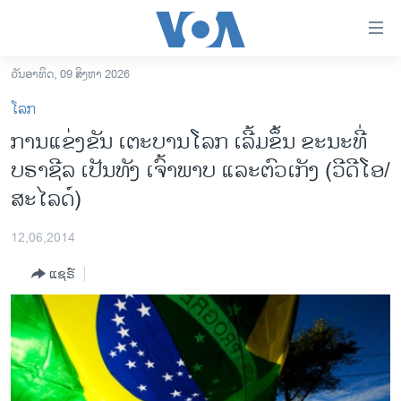
ລິ້ງ
ສຳຫລັບ
ເຂົ້າ
ວັນອາທິດ, 09 ສິງຫາ 2026
ຫາ
ໂຮມເພຈ
ໂລກ
ຂ້າມ
ລາວ
ການແຂ່ງຂັນ ເຕະບານໂລກ ເລີ້ມຂຶ້ນ ຂະນະທີ່
ຂ້າມ
ອາເມຣິກາ
ບຣາຊີລ ເປັນທັງ ເຈົ້າພາບ ແລະຕົວເກັງ (ວີ​ດີ​ໂອ/
ຂ້າມ
ໄປ
ການເລືອກຕັ້ງ ປະທານາທີບໍດີ ສະຫະລັດ 2024
ສະໄລດ໌)
ຫາ
ຂ່າວ​ຈີນ
ຊອກ
12,06,2014
ຄົ້ນ
ໂລກ
ແຊຣ໌
ເອເຊຍ
ອິດສະຫຼະພາບດ້ານການຂ່າວ
ຊີວິດຊາວລາວ
ຊຸມຊົນຊາວລາວ