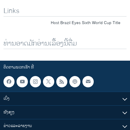
Links
Host Brazil Eyes Sixth World Cup Title
ທ່ານອາດມັກອ່ານເລື້ອງນີ້ຕື່ມ
ຕິດຕາມພວກເຮົາ ທີ່
ເບິ່ງ
ຟັງສຽງ
ຂ່າວແລະລາຍງານ