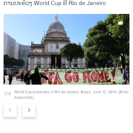
ການປະທ້ວງ World Cup ທີ່ Rio de Janeiro
World Cup protesters in Rio de Janeiro, Brazil, June 12, 2014. (Brian
1/4
Allen/VOA)
P
N
r
e
e
x
v
t