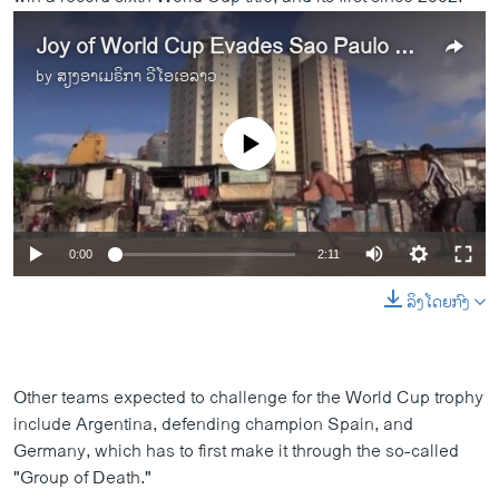
Joy of World Cup Evades Sao Paulo Shantytown
by
ສຽງອາເມຣິກາ ວີໂອເອລາວ
No media source currently available
0:00
2:11
ລິງໂດຍກົງ
Other teams expected to challenge for the World Cup trophy
include Argentina, defending champion Spain, and
Germany, which has to first make it through the so-called
"Group of Death."