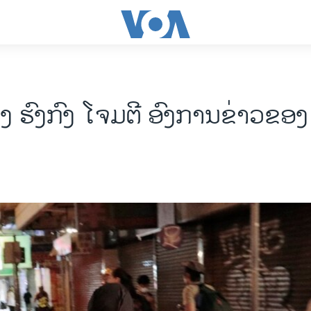
້ວງ ຮົງ​ກົງ ໂຈມ​ຕີ ອົງ​ການ​ຂ່າວ​ຂອງ