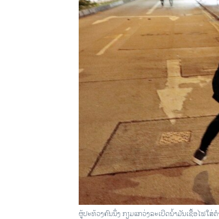
ວິທະຍາສາດ-ເທັກໂນໂລຈີ
ທຸລະກິດ
ພາສາອັງກິດ
ວີດີໂອ
ສຽງ
ລາຍການກະຈາຍສຽງ
ລາຍງານ
ຜູ້​ປະ​ທ້ວງ​ຄົນ​ນຶ່ງ ກຽມ​ແກວ່ງ​ລະ​ເບີດ​ນ້ຳ​ມັນ​ເຊື້ອ​ໄຟ​