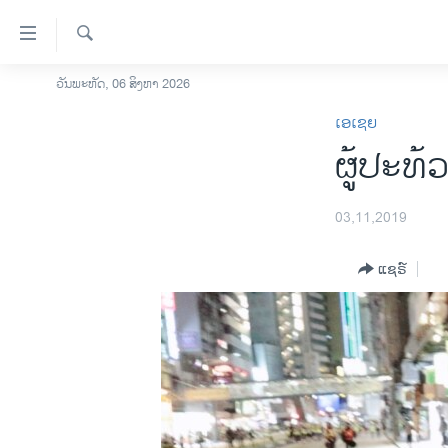
ລິ້ງ
ສຳຫລັບ
ເຂົ້າ
ຄົ້ນຫາ
ວັນພະຫັດ, 06 ສິງຫາ 2026
ໂຮມເພຈ
ຫາ
ເອເຊຍ
ລາວ
ຂ້າມ
ຜູ້​ປະ​ທ
ຂ້າມ
ອາເມຣິກາ
ຂ້າມ
ການເລືອກຕັ້ງ ປະທານາທີບໍດີ ສະຫະລັດ
ໄປ
2024
03,11,2019
ຫາ
ຂ່າວ​ຈີນ
ຊອກ
ແຊຣ໌
ຄົ້ນ
ໂລກ
ເອເຊຍ
ອິດສະຫຼະພາບດ້ານການຂ່າວ
ຊີວິດຊາວລາວ
ຊຸມຊົນຊາວລາວ