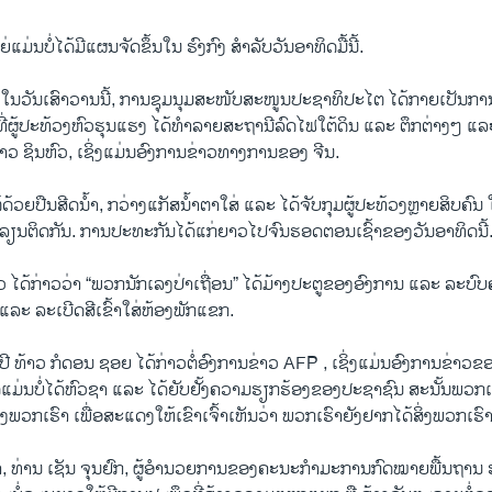
​ແມ່ນບໍ່​ໄດ້​ມີ​ແຜນ​ຈັດ​ຂຶ້ນ​ໃນ​ ຮົງ​ກົງ ສຳ​ລັບວັນ​ອາ​ທິດມື້ນີ້.
ໃນ​ວັນ​ເສົາ​ວານນີ້, ການ​ຊຸມ​ນຸມ​ສະ​ໜັບ​ສະ​ໜູນ​ປະ​ຊາ​ທິ​ປະ​ໄຕ ໄດ້​ກາຍ​ເປັນ​ການ
​ຜູ້​ປະ​ທ້ວງ​ຫົວ​ຮຸນ​ແຮງ ໄດ້​ທຳ​ລາຍ​ສະ​ຖາ​ນີ​ລົດ​ໄຟ​ໃຕ້​ດິນ ແລະ ຕຶກ​ຕ່າງໆ ແລະ
າວ ຊິນ​ຫົວ, ເຊິ່ງ​ແມ່ນ​ອົງ​ການ​ຂ່າວ​ທາງ​ການ​ຂອງ ຈີນ.
ດ້ວຍ​ປືນ​ສີດ​ນ້ຳ, ກວ່າງ​ແກັ​ສ​ນ້ຳ​ຕາ​ໃສ່ ແລະ ໄດ້​ຈັບ​ກຸມ​ຜູ້​ປະ​ທ້ວງຫຼາຍ​ສິບ​ຄົ
​ລຽນ​ຕິດ​ກັນ. ການ​ປະ​ທະ​ກັນ​ໄດ້​ແກ່​ຍາວ​ໄປ​ຈົນ​ຮອດ​ຕອນ​ເຊົ້າ​ຂອງວັນ​ອາ​ທິດນີ້
ົວ ໄດ້​ກ່າວ​ວ່າ “ພວກ​ນັກ​ເລງ​ປ່າ​ເຖື່ອນ” ໄດ້​ມ້າງ​ປະ​ຕູ​ຂອງ​ອົງ​ການ ແລະ ລະ​ບ
ແລະ ລະ​ເບີດ​ສີ​ເຂົ້າ​ໃສ່​ຫ້ອງ​ພັກ​ແຂກ.
8 ປີ ທ້າວ ກໍ​ດອນ ຊອຍ ໄດ້​ກ່າວ​ຕໍ່​ອົງ​ການຂ່າວ AFP , ເຊິ່​ງ​ແມ່ນ​ອົງ​ການ​ຂ່າວ​ຂອງ
ນບໍ່​ໄດ້​ຫົວ​ຊາ ແລະ ໄດ້​ຍັບ​ຢັ້ງ​ຄວາມ​ຮຽກ​ຮ້ອງ​ຂອງ​ປະ​ຊາຊົນ ສະ​ນັ້ນ​ພວກ​ເຮົາ​
ວກ​ເຮົາ ເພື່ອ​ສະ​ແດງ​ໃຫ້​ເຂົາ​ເຈົ້າ​ເຫັນ​ວ່າ ພວກ​ເຮົາ​ຍັງ​ຢາກ​ໄດ້​ສິ່ງ​ພວກ​ເຮົາ​ຂໍ
​ມາ, ທ່ານ ເຊັນ ຈຸນ​ຢົກ, ຜູ້​ອຳ​ນວຍ​ການ​ຂອງ​ຄະ​ນະ​ກຳ​ມະ​ການກົດ​ໝາຍ​ພື້ນ​ຖານ ​