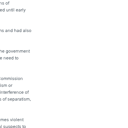
ns of
d until early
ems and had also
The government
e need to
 Commission
ism or
interference of
s of separatism,
imes violent
l suspects to