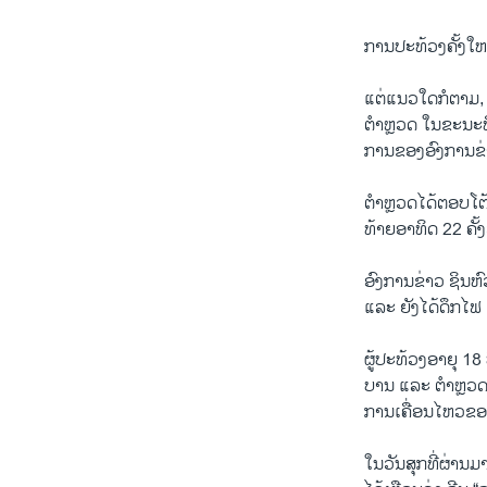
ການ​ປະ​ທ້ວງ​ຄັ້ງ​ໃຫຍ່
ແຕ່​ແນວ​ໃດ​ກໍ​ຕາມ, 
ຕຳຫຼວດ ໃນ​ຂະ​ນະ​ທີ່
ການ​ຂອງ​ອົງ​ການ​ຂ່
ຕຳຫຼວດ​ໄດ້​ຕອບ​ໂຕ້​
ທ້າຍ​ອາ​ທິດ 22 ຄັ້ງ
ອົງ​ການ​ຂ່າວ ຊິນ​ຫ
ແລະ ຍັງ​ໄດ້​ດຶກ​ໄຟ​ 
ຜູ້​ປະ​ທ້ວງ​ອາ​ຍຸ 1
ບານ ແລະ ຕຳ​ຫຼວດ​ແມ່
ການ​ເຄື່ອນ​ໄຫວ​ຂອງ​ພ
ໃນ​ວັນ​ສຸກ​ທີ່​ຜ່ານ