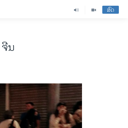
ສົດ
 ຈີນ