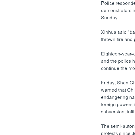
Police responde
demonstrators i
Sunday.
Xinhua said "ba
thrown fire and 
Eighteen-year-o
and the police 
continue the mo
Friday, Shen C
warned that Chi
endangering nati
foreign powers i
subversion, infi
The semi-autono
protests since 