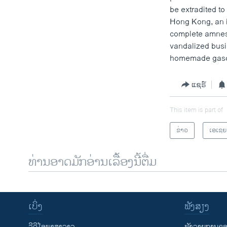
be extradited t
Hong Kong, an i
complete amnest
vandalized busi
homemade gaso
ແຊຣ໌
This item is part of
ຂ່າວ
ເອເຊຍ
ທ່ານອາດມັກອ່ານເລື້ອງນີ້ຕື່ມ
ເບິ່ງ
ຟັງສຽງ
ວີດີໂອພາສາລາວ
ຟັງລາຍການຂອງ