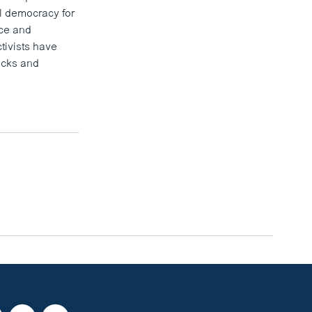
l democracy for
ice and
tivists have
icks and