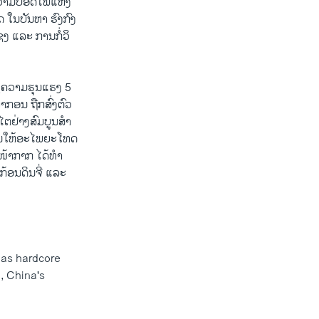
​ຄວາມ​ປອດ​ໄພ​ແຫ່ງ​
 ໃນ​ບັນ​ຫາ ຮົງ​ກົງ
ຊງ ແລະ ການກໍ່​ວິ​
ໃຊ້​ຄວາມ​ຮຸນ​ແຮງ 5
າ​ກອນ ຖືກ​ສົ່ງ​ຕົວ​
ຕ​ຢ່າງ​ສົມ​ບູນ​ສຳ​
​ໃຫ້​ອະ​ໄພ​ຍະ​ໂທດ​
່​ໜ້າ​ກາກ ໄດ້​ທຳ​
ກ້ອນ​ດິນ​ຈີ່ ແລະ
 as hardcore
, China's