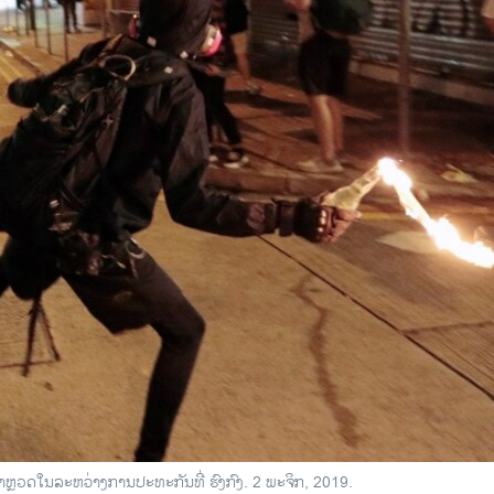
ໃສ່​ຕຳຫຼວດໃນ​ລະ​ຫວ່າງ​ການ​ປະ​ທະ​ກັນ​ທີ່ ຮົງ​ກົງ. 2 ພະ​ຈິກ, 2019.