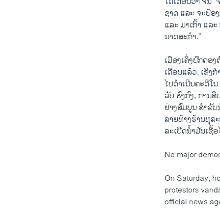
ໄດ້​ເຕືອນ​ວ່າ ຈີນ “
ຊາດ​ ແລະ ຈະ​ປ້ອງ​ກ
ແລະ ມາ​ເກົ້າ ແລະ ກ
ນາດ​ສະ​ກຳ.”
ເມືອງ​ເຄິ່ງ​ປົ​ກ​ຄອງ
ເດືອນ​ແລ້ວ, ເຊິ່ງ​ກຳ
ໄປ​ດຳ​ເນີນ​ຄະ​ດີ​ໃນ
ລັບ ຮົງ​ກົງ, ການ​ສ
ຢ່າງ​ສົມ​ບູນ​ ສຳ​ລັບ
ລາຍ​ຫ້າງ​ຮ້ານ​ທຸ​ລ
ລະ​ເບີດ​ນ້ຳ​ມັນ​ເຊື້ອ​
No major demon
On Saturday, ho
protestors vand
official news ag