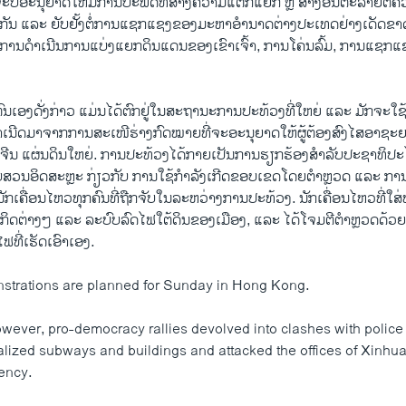
ຈະ​ບໍ່​ອະ​ນຸ​ຍາດ​ໃຫ້​ມີ​ການ​ປະ​ພຶດ​ທີ່​ສ້າງ​ຄວາມ​ແຕກ​ແຍກ ຫຼື ສ້າງ​ອັນ​ຕະ​ລາຍ​ຕໍ່
ັນ ແລະ ຍັບ​ຢັ້ງ​ຕໍ່​ການ​ແຊກ​ແຊງ​ຂອງ​ມະ​ຫາ​ອຳ​ນາດ​ຕ່າງ​ປະ​ເທດ​ຢ່າງ​ເດັດ​ຂາດ
ານ​ດຳ​ເນີນ​ການ​ແບ່ງ​ແຍກ​ດິນ​ແດນ​ຂ​ອງ​ເຂົາ​ເຈົ້າ, ການ​ໂຄ່ນ​ລົ້ມ, ການ​ແຊກ​ແ
​ຕົນ​ເອງ​ດັ່ງ​ກ່າວ ແມ່ນ​ໄດ້​ຕົກ​ຢູ່​ໃນ​ສະ​ຖາ​ນະ​ການ​ປະ​ທ້ວງ​ທີ່ໃຫຍ່ ແລະ ​ມັກ​ຈະ​
​ເນີດ​ມາ​ຈາກ​ການ​ສະ​ເໜີ​ຮ່າງ​ກົດ​ໝາຍ​ທີ່​ຈະ​ອະ​ນຸ​ຍາດ​ໃຫ້​ຜູ້​ຕ້ອງ​ສົງ​ໄສ​ອາ​ຊະ​ຍ
 ຈີນ ແຜ່ນ​ດິນ​ໃຫຍ່. ການ​ປະ​ທ້ວງ​ໄດ້​ກາຍ​ເປັນ​ການ​ຮຽກ​ຮ້ອງ​ສຳ​ລັບ​ປະ​ຊາ​ທິ​ປະ​ໄ
ືບ​ສວນ​ອິດ​ສະຫຼະ ກ່ຽວ​ກັບ ການ​ໃຊ້​ກຳ​ລັງ​ເກີດ​ຂອບ​ເຂດ​ໂດຍ​ຕຳຫຼວດ ແລະ ການ
​ນັກ​ເຄື່ອນ​ໄຫວ​ທຸກ​ຄົນ​ທີ່​ຖືກ​ຈັບ​ໃນ​ລະ​ຫວ່າງ​ການ​ປະ​ທ້ວງ. ນັກ​ເຄື່ອນ​ໄຫວ​ທີ່​ໃສ
ະ​ກິດ​ຕ່າງໆ ແລະ ລະ​ບົບ​ລົດ​ໄຟ​ໃຕ້​ດິນ​ຂອງ​ເມືອງ, ແລະ ໄດ້​ໂຈມ​ຕີ​ຕຳຫຼວດ​ດ້ວຍ​
ໄຟ​ທີ່​ເຮັດ​ເອົາ​ເອງ.
strations are planned for Sunday in Hong Kong.
wever, pro-democracy rallies devolved into clashes with police
alized subways and buildings and attacked the offices of Xinhua
ency.