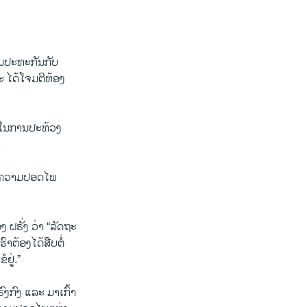
​ປະ​ທະ​ກັນ​ກັບ​
 ໄດ້​ໂຈມ​ຕີ​ຫ້ອງ​
ນ ໃນ​ການ​ປະ​ທ້ວງ
.
ົບ​ຄວາມ​ປອດ​ໄພ
 ຝ​ຣັ່ງ ວ່າ “ລັດ​ຖະ​
ຕ້ອງ​ໄດ້​ສືບ​ຕໍ່​
​ຢູ່.”
ຮົງ​ກົງ ແລະ ມາ​ເກົ້າ