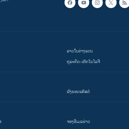
ລາວໃນຕ່າງແດນ
ທຸລະກິດ-ເທັກໂນໂລຈີ
ຟັງພອດແຄັສຕ໌
ສ
ຈອງອີເມລຂ່າວ