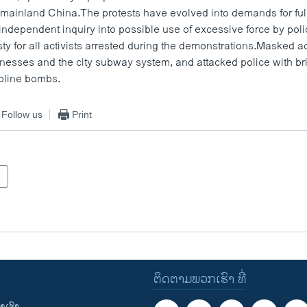
o mainland China.The protests have evolved into demands for ful
ndependent inquiry into possible use of excessive force by pol
y for all activists arrested during the demonstrations.Masked ac
nesses and the city subway system, and attacked police with br
line bombs.
Follow us
Print
ຕິດຕາມພວກເຮົາ ທີ່
ເຮົາ