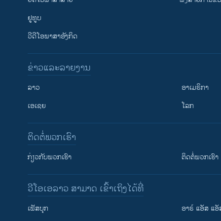
ຢູທູບ
ວີດີໂອພາສາອັງກິດ
ຂ່າວແລະລາຍງານ
ລາວ
ອາເມຣິກາ
ເອເຊຍ
ໂລກ
ຕິດຕໍ່ພວກເຮົາ
ກ່ຽວກັບພວກເຮົາ
ຕິດຕໍ່ພວກເຮົາ
ວີໂອເອລາວ ສາມາດ ເຂົ້າເຖິງໄດ້ທີ່
ເຟັສບຸກ
ອາຣ໌ ແອັສ ແອັ