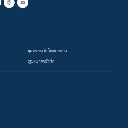
ສຸຂະພາບກັບວິທະຍາສາດ
ຮຽນ-ພາສາອັງກິດ