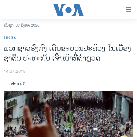
ລິ້ງ
ສຳຫລັບ
ເຂົ້າ
ວັນສຸກ, 07 ສິງຫາ 2026
ຫາ
ໂຮມເພຈ
ເອເຊຍ
ຂ້າມ
ລາວ
ພວກຊາວຮົງກົງ ເດີນຂະບວນປະທ້ວງ ໃນເມືອງ
ຂ້າມ
ອາເມຣິກາ
ຊາຕິນ ປະທະກັບ ເຈົ້າໜ້າທີ່ຕຳຫຼວດ
ຂ້າມ
ໄປ
ການເລືອກຕັ້ງ ປະທານາທີບໍດີ ສະຫະລັດ 2024
ຫາ
14,07,2019
ຂ່າວ​ຈີນ
ຊອກ
ແຊຣ໌
ຄົ້ນ
ໂລກ
ເອເຊຍ
ອິດສະຫຼະພາບດ້ານການຂ່າວ
ຊີວິດຊາວລາວ
ຊຸມຊົນຊາວລາວ