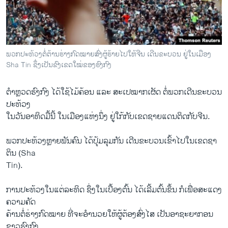
ວິທະຍາສາດ-ເທັກໂນໂລຈີ
ທຸລະກິດ
ພາສາອັງກິດ
ພວກປະທ້ວງຕໍ່ຕ້ານຮ່າງກົດໝາຍສົ່ງຜູ້ຮ້າຍໄປໃຫ້ຈີນ ເດີນຂະບວນ ຢູ່ໃນເມືອງ
ວີດີໂອ
Sha Tin ຊຶ່ງເປັນຂົງເຂດໃໝ່ຂອງຮົງກົງ
ສຽງ
ຕຳຫຼວດຮົງກົງ ໄດ້ໃຊ້ໄມ້ຄ້ອນ ແລະ ສະເປໝາກເຜັດ ຕໍ່ພວກເດີນຂະບວນ
ລາຍການກະຈາຍສຽງ
ປະທ້ວງ
ຕິດຕາມພວກເຮົາ ທີ່
ໃນວັນອາທິດມື້ນີ້ ໃນເມືອງແຫ່ງນຶ່ງ ຢູ່ໃກ້ກັບເຂດຊາຍແດນຕິດກັບຈີນ.
ລາຍງານ
ພວກປະທ້ວງຫຼາຍພັນຄົນ ໄດ້ປຸ້ມລຸມກັນ ເດີນຂະບວນເຂົ້າໄປໃນເຂດຊາ
ຕິນ (Sha
ພາສາຕ່າງໆ
Tin).
ການປະທ້ວງໃນແຕ່ລະທິດ ຊຶ່ງໃນເບື້ອງຕົ້ນ ໄດ້ເລີ້ມຕົ້ນຂຶ້ນ ກໍເພື່ອສະແດງ
ຄວາມຄັດ
ຄ້ານຕໍ່ຮ່າງກົດໝາຍ ທີ່ຈະອຳນວຍໃຫ້ຜູ້ຕ້ອງສົ່ງໄສ ​ເປັນ​ອາ​ຊະ​ຍາ​ກອນ​
ຊາວຮົງ​ກົງ