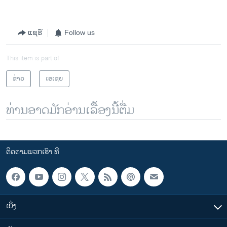
ແຊຣ໌
Follow us
This item is part of
ຂ່າວ
ເອເຊຍ
ທ່ານອາດມັກອ່ານເລື້ອງນີ້ຕື່ມ
ຕິດຕາມພວກເຮົາ ທີ່
ເບິ່ງ