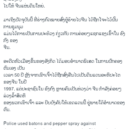
ໄປໃຫ້ ຈີນແຜ່ນດິນໃຫຍ່.
ມາເຖິງປັດຈຸບັນນີ້ ທີ່ຮ່າງກົດໝາຍສົ່ງຜູ້ຮ້າຍໄປຈີນ ໄດ້ຖືກໂຈະໄວ້ນັ້ນ
ການຊຸມ​ນຸມ
ແມ່ນ​ໄດ້​ກາຍ​ເປັນການປະທ້ວງ ກ່ຽວ​ກັບ ການຄ່ອຍໆແຊກແຊງເຂົ້າໃນ ຮົງ
ກົງ ຂອງ
ຈີນ.
ອະ​ດີດ​ຫົວ​ເມືອງ​ຂຶ້ນຂອງອັງກິດ ໄດ້​ມອບ​ອຳ​ນາດ​ພິ​ເສດ ໃນ​ການປົກຄອງ
ຕົນເອງ ເປັນ
ເວລາ 50 ປີ ຫຼັງ​ຈາກ​ເຂົາ​ເຈົ້າ​ໄດ້ຖືກສົ່ງຄືນໄປເປັນດິນ​ແດນອະທິປະໄຕ
ຂອງຈີນ ໃນປີ
1997. ແຕ່ປະຊາຊົນໃນ ຮົງກົງ ຫຼາຍຄົນເປັນຫ່ວງວ່າ ຈີນ ກຳລັງຄ່ອຍໆ
ລ່ວງລ້ຳສິດທິ
ຂອງພວກເຂົາເຈົ້າ ແລະ ບີບບັງຄັບໃຫ້ເຂດແດນນີ້ ຢູ່ພາຍໃຕ້ອຳນາດຂອງ
ຕົນ.
Police used batons and pepper spray against