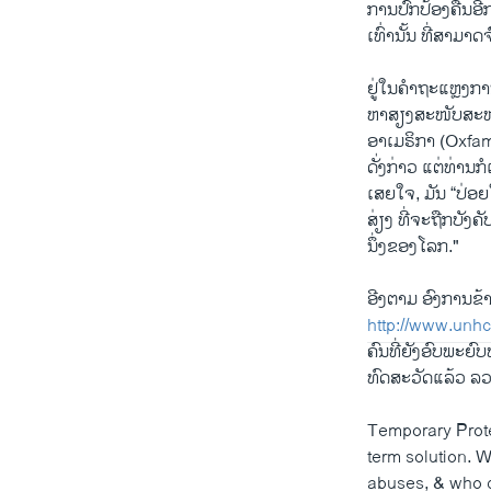
ການ​ປົກ​ປ້ອງ​ຄືນ​ອີ
​ເທົ່າ​ນັ້ນ ທີ່ສາມາ
ຢູ່​ໃນ​ຄໍາ​ຖະ​ແຫຼງກ
​ຫາ​ສຽງສະໜັບສະໜຸ
​ອາ​ເມຣິກາ (Oxfam A
ດັ່ງກ່າວ ​ແຕ່​ທ່ານ​ກ
ເສຍ​ໃຈ​, ມັນ “ປ່ອຍ
​ສ່ຽງ ທີ່ຈະຖືກ​ບັງຄັບ
​ນຶ່ງ​ຂອງ​ໂລກ."
ອີງ​ຕາມ​ ອົງການຂ
http://www.unh
​ຄົນ​ທີ່ຍັງ​ອົບ​ພະ​ຍ
​ທົດ​ສະ​ວັດ​ແລ້ວ ລວ
Temporary Prote
term solution. W
abuses, & who c