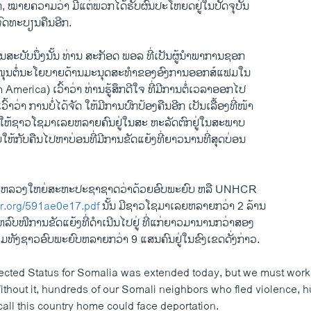
ກ, ໝາຍຄວາມ​ວ່າ ມີ​ແຕ່​ພວກ​ໄດ້​ຮັບ​ຜົນ​ປະ​ໂຫຍ​ດຢູ່​ໃນ​ປັດຈຸບັນ
ດ​ຈົດ​ທະບຽນຄືນ​ອີກ.
ານ​ສະບັບ​ນຶ່ງ​ນັ້ນ ທ່ານ ສະ​ກັອດ ພອລ ທີ່​ເປັນ​ຜູ້​ນໍາພາການ​ຊອກ
ນ​ຕໍ່​ນະ​ໂຍບາຍ​ດ້ານ​ມະນຸດສະ​ທໍາ​ຂອງ​ອົງການ​ອອກສ໌​ແຟມ​ໃນ
merica) ​ເວົ້າວ່າ ທ່ານ​ຮູ້ສຶກດີ​ໃຈ ​ທີ່​ມີ​ການຕໍ່ເວລາ​ອອກ​ໄປ​
ໍ​ເວົ້າວ່າ ການ​ບໍ່ໄດ້ຈັດ ໃຫ້ມີການ​ປົກ​ປ້ອງ​ຄືນ​ອີກ ເປັນ​ເລື້ອງທີ່ໜ້າ
​ໃຫ້​ຊາວ​ໂຊ​ມາເລຍ​ຫລາຍ​ຄົນ​ຢູ່​ໃນ​ສະ ຫະລັດ​ຕົກ​ຢູ່​ໃນ​ສະພາບ
​ໃຫ້​ກັບ​ຄືນໄ​ປຫາບ່ອນ​ທີ່​ມີ​ການ​ຂັດ​ແຍ້​ງທີ່​ຍາວ​ນານ​ທີ່​ສຸດ​ບ່ອນ
້າ​ຫລວງ​ໃຫຍ່​ສະຫະ​ປະຊາ​ຊາດວ່າ​ດ້ວຍ​ອົບ​ພະຍົບ ຫລື UNHCR
cr.org/591ae0e17.pdf
ນັ້ນ ມີ​ຊາວ​ໂຊ​ມາເລຍ​ຫລາຍ​ກວ່າ 2 ລ້ານ
ົບຫລົບໜີການ​ຂັດ​ແຍ້​ງທີ່​ດໍາ​ເນີນ​ໄປ​ຢູ່ ທີ່​ແກ່ຍາວ​ມາ​ນານ​ກວ່າສອງ
ມທັງ​ຊາວ​ອົບ​ພະຍົບຫລາຍ​ກວ່າ 9 ​ແສນ​ຄົນ​ຢູ່​ໃນ​ຂົງ​ເຂດ​ດັ່ງ​ກ່າວ.
cted Status for Somalia was extended today, but we must work t
ithout it, hundreds of our Somali neighbors who fled violence, 
all this country home could face deportation.