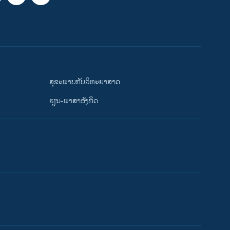
ສຸຂະພາບກັບວິທະຍາສາດ
ຮຽນ-ພາສາອັງກິດ