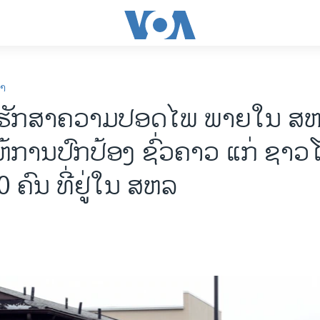
ກາ
ຮັກສາຄວາມປອດໄພ ພາຍ​ໃນ​ ​ສຫລ 
ຫ້ການປົກປ້ອງ ຊົ່ວຄາວ ແກ່ ຊາ
0 ຄົນ ທີ່ຢູ່ໃນ ສຫລ