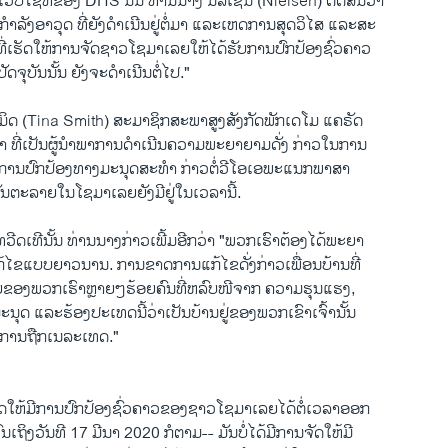
ໃນ​ເວັບ​ໄຊ​ທ໌ຂອງ DHS ນັ້ນ ທ່ານ​ນາງ ນີລ​ເຊ​ນ (Nielsen) ຕັດສິນ​ວ່າ
ກຳລັງອາວຸດ ​ທີ່​ຍັງດຳເນີນຢູ່ຕໍ່ມາ ​ແລະເຫດການ​ສຸດ​ວິ​ໄສ ​ແລະ​ສະ
່​ເຮັດ​ໃຫ້ການ​ຈັດ​ຊາວ​ໂຊ​ມາເລຍໃຫ້​ໄດ້​ຮັບ​ການ​ປົກ​ປ້ອງ​ຊົ່ວຄາວ
ນ​ປັດຈຸບັນນັ້ນ ຍັງຈະດຳເນີນ​ຕໍ່​ໄປ."
ະ​ມິດ (Tina Smith) ສະມາຊິກ​ສະພາ​ສູງ​ສັງກັດພັກເດໂມ ແຄຣັດ
 ທີ່​ເປັນ​ຜູ້​ນໍາພາ​ການ​ດໍາ​ເນີນ​ຄວາມ​ພະຍາຍາມ​ດັ່ງ ກ່າວ​ໃນ​ການ
້ການ​ປົກ​ປ້ອງ​ທາງມະ​ນຸດ​ສະ​ທໍາ​ ​ກ່າວ​ຕໍ່ວີ​ໂອ​ເອພະ​ແນ​ກພາສາ
ັນ​ຕະລາຍໃນໂຊ​ມາ​ເລຍ​ຍັງ​ມີ​ຢູ່ໃນເວລານີ້.
ວີ​ດ​ເທີນັ້ນ ທ່ານ​ນາງ​ກ່າວ​ເພີ້ມອີກວ່າ "ພວກ​ເຮົາ​ຕ້ອງ​ໄດ້​ພະຍາ
້​ໄຂ​ແບບ​ຍາວ​ນານ. ​ການ​ຂາດ​ການ​ແກ້​ໄຂ​ດັ່ງກ່າວ​ເພື່ອນ​ບ້ານທີ່
​ຂອງ​ພວກ​ເຮົາ​ຫຼາຍໆຮ້ອຍ​ຄົນ​ທີ່​ຫລົບໜີຈາກ​ ຄວາມ​ຮຸນ​ແຮງ,
ນຸດ ​ແລະ​ຮ້ອງ​ປະ​ເທດ​ນີ້ວ່າ​ເປັນ​ບ້ານ​ຢູ່​ຂອງ​ພວກ​ເຂົາ​ເຈົ້ານັ້ນ
​ການ​ຖືກ​ເນລະ​ເທດ."
ັດໃຫ້ມີການ​ປົກ​ປ້ອງ​ຊົ່ວຄາວ​ຂອງ​ຊາວ​ໂຊ​ມາເລຍ​ໄດ້ຕໍ່​ເວລາ​ອອກ​
ົນ​ເຖິງ​ວັນ​ທີ 17 ມີນາ 2020 ກໍ​ຕາມ-- ມັນ​ບໍ່​ໄດ້​ມີ​ການຈັດໃຫ້ມີ