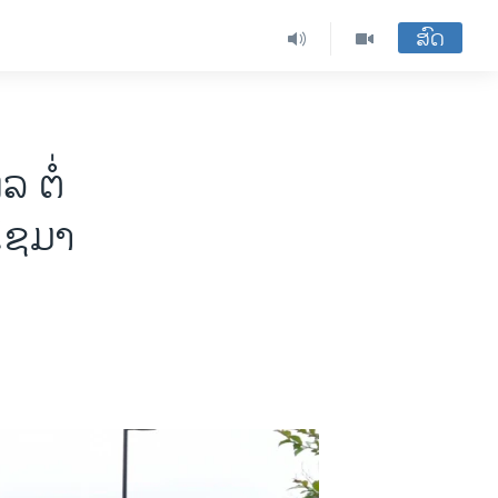
ສົດ
ຕໍ່​
ວໂຊມາ