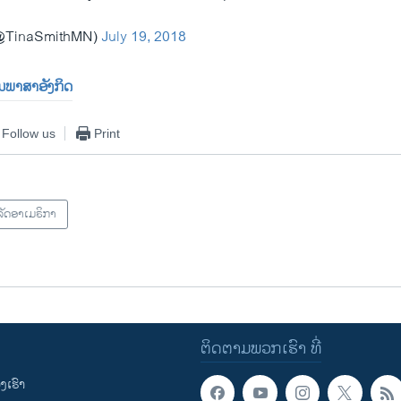
(@TinaSmithMN)
July 19, 2018
ປັນພາສາອັງກິດ
Follow us
Print
ັດອາເມຣິກາ
ຕິດຕາມພວກເຮົາ ທີ່
ເຮົາ