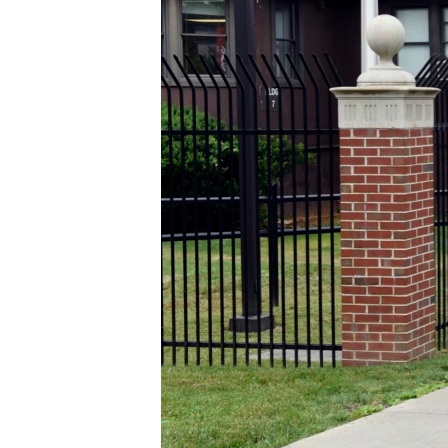
ວິທະຍາສາດ-ເທັກໂນໂລຈີ
ທຸລະກິດ
ພາສາອັງກິດ
ວີດີໂອ
ສຽງ
ລາຍການກະຈາຍສຽງ
ລາຍງານ