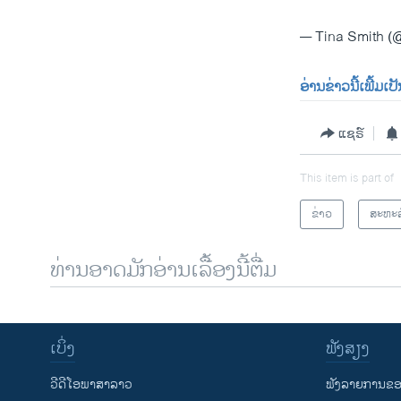
— Tina Smith 
ອ່ານຂ່າວນີ້ເພີ້ມເ
ແຊຣ໌
This item is part of
ຂ່າວ
ສະຫະລ
ທ່ານອາດມັກອ່ານເລື້ອງນີ້ຕື່ມ
ເບິ່ງ
ຟັງສຽງ
ວີດີໂອພາສາລາວ
ຟັງລາຍການຂອງ