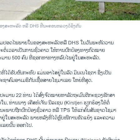
ງ​ສະຫະລັດ ຫລື DHS ທີ່ນະຄອນຫລວງວໍຊິງຕັນ
ມປອດໄພພາຍ​ໃນ​ຂອງ​ສະຫະລັດຫລື DHS ​ໃນ​ວັນ​ພະຫັດ​ວານ
 ​ທີ່​ຈະ​ຕໍ່​ເວລາເປັນການຊົ່ວຄາວ​ ໃຫ້ການ​ປົກ​ປ້ອງທາງ​ກົດໝາຍ
ະມານ 500 ຄົນ​ ທີ່​ຊອກ​ຫາ​ທາງຫລົບໄພຢູ່​ໃນ​ສະຫະລັດ.
​ໄດ້​ຮັບ​ຜົນ​ກະທົບ​ ​ແມ່ນ​ອາ​ໄສ​ຢູ່​ໃນ​ລັດ ມິນ​ເນໂຊ​ຕາ ຊຶ່ງ​ເປັນ​
ປະຊາ​ຄົມອາ​ເມຣິກັນເຊື້ອສາຍໂຊ​ມາເລຍ ​ໃຫຍ່ທີ່​ສຸດ.
​ປະມານ 22 ທ່ານ ​ໄດ້​ສົ່ງ​ຈົດໝາຍຫາ​ລັດຖະມົນຕີ​ກະຊວງຮັກສາ
ທ່ານນາງ ​ເຄີ​ສທ໌​ເຈັນ ​ນີລ​ເຊ​ນ (Kirstjen ຮຽກຮ້ອງໃຫ້ຕໍ່
ະພາບ​ຖືກ​ປົກ​ປ້ອງ​ຊົ່ວຄາວ ຫລື TPS ໃຫ້​ແກ່​ຄົນ​ສັນຊາດ​ໂຊ​ມາ
​ຢູ່​ໃນ​ສະຫະລັດ ​ພາຍ​ຫລັງ​ທີ່​ໄດ້​ຫຼົບໜີການ​ຂັດ​ແຍ້​ງ ​ແລະ​ຄວາມ
ມາ​ເລຍ​ນັ້ນ ອອກ​ໄປ.