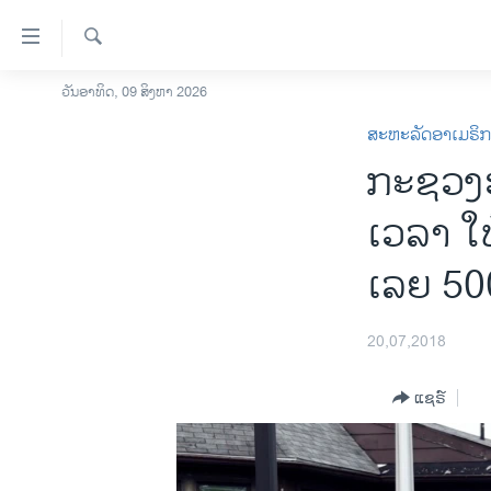
ລິ້ງ
ສຳຫລັບ
ເຂົ້າ
ຄົ້ນຫາ
ວັນອາທິດ, 09 ສິງຫາ 2026
ໂຮມເພຈ
ຫາ
ສະຫະລັດອາເມຣິ
ລາວ
ຂ້າມ
ກະຊວງ​
ຂ້າມ
ອາເມຣິກາ
ຂ້າມ
ການເລືອກຕັ້ງ ປະທານາທີບໍດີ ສະຫະລັດ
ເວລາ ໃ
ໄປ
2024
ຫາ
ເລຍ​ 50
ຂ່າວ​ຈີນ
ຊອກ
ຄົ້ນ
ໂລກ
20,07,2018
ເອເຊຍ
ອິດສະຫຼະພາບດ້ານການຂ່າວ
ແຊຣ໌
ຊີວິດຊາວລາວ
ຊຸມຊົນຊາວລາວ