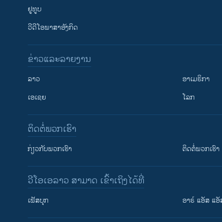
ຢູທູບ
ວີດີໂອພາສາອັງກິດ
ຂ່າວແລະລາຍງານ
ລາວ
ອາເມຣິກາ
ເອເຊຍ
ໂລກ
ຕິດຕໍ່ພວກເຮົາ
ກ່ຽວກັບພວກເຮົາ
ຕິດຕໍ່ພວກເຮົາ
ວີໂອເອລາວ ສາມາດ ເຂົ້າເຖິງໄດ້ທີ່
ເຟັສບຸກ
ອາຣ໌ ແອັສ ແອັ