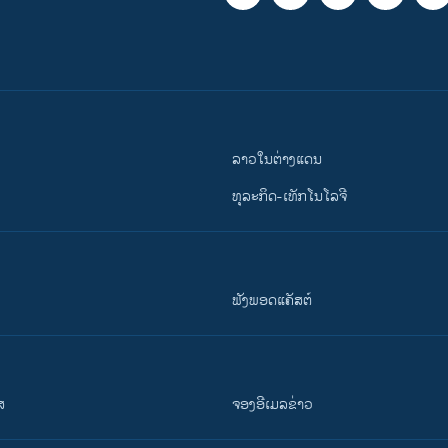
ລາວໃນຕ່າງແດນ
ທຸລະກິດ-ເທັກໂນໂລຈີ
ຟັງພອດແຄັສຕ໌
ສ
ຈອງອີເມລຂ່າວ