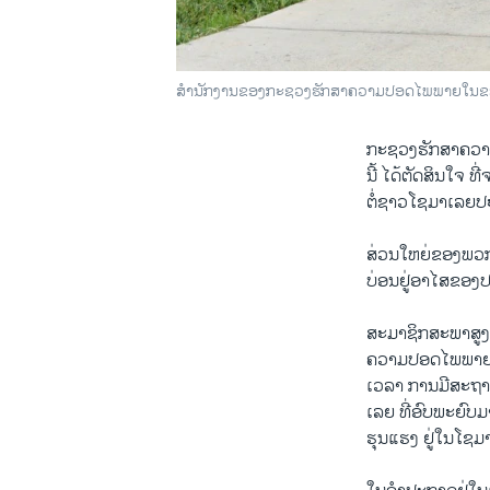
ສໍານັກງານຂອງກະຊວງ​ຮັກສາຄວາມປອດໄພພາຍ​ໃນ​ຂອ
ກະຊວງ​ຮັກສາຄວາ
​ນີ້​ ໄດ້​ຕັດສິນ​ໃຈ
​ຕໍ່ຊາວ​ໂຊ​ມາເລຍປ
ສ່ວນ​ໃຫຍ່ຂອງ​ພວກ​ທີ່
ບ່ອນຢູ່​ອາ​ໄສ​ຂອງ​
ສະມາຊິກ​ສະພາ​ສູງ
ຄວາມປອດໄພ​ພາຍໃນ, 
ເວລາ ​ການ​ມີສະຖານ
ເລຍ ທີ່​ອົບ​ພະຍົບມາ
​ຮຸນ​ແຮງ ຢູ່​ໃນ​ໂຊ​