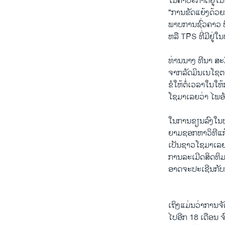
​ໃນ​ຄໍາ​ປະກາດ​ຢູ່​
"ການ​ຂັດ​ແຍ້​ງດ້ວຍ
ພາບການ​ຊົ່ວຄາວ ​ທີ
ຫລື TPS ທີ່​ມີ​ຢູ່​ໃ
ທ່ານ​ນາງ ທີ​ນາ ສ
ຈາກ​ລັດ​ມິນເ​ນໂຊ​ຕາ
ຂໍ​ໃຫ້ຕໍ່​ເວລາ​ໃນໃຫ
​ໂຊ​ມາເລຍວ່າ ​ໄພ​ອ
​ໃນ​ການ​ຂຽນລົງ​ໃນ​ທ
ຍາມ​ຊອກ​ຫາ​ວິທີ​ແກ
​ເປັນ​ຊາວໂຊ​ມາເລຍ
ການລະ​ເມີດ​ສິດທິ​ມະ
ອາດ​ຈະ​ປະ​ເຊີນ​ກັບ
ເຖິງ​ແມ່ນ​ວ່າ​ການຈ
ໄປ​ອີກ 18 ​ເດືອນ​ ຈ