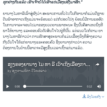
ທຸກຢ່າງກິນແລ້ວ ເຂົາເຈົ້າບໍ່ໄດ້ເອົາແຕ່ເມືອງຝຣັ່ງມາອີກ."
ຍານາງໄມຫາລີເລົ່າສູ່ຟັງວ່າ ສະພາບການທົ່ວໄປໃນກີອານາກໍແມ່ນດີຫຼາຍ
ດິນຟ້າອາກາດເຖິງແມ່ນຈະຮ້ອນແດ່ ແຕ່ກໍປອດໂປ່ງ ຍ້ອນບໍ່ມີການແອອັດ
ໃນການຈາລະຈອນໄປມາຂອງຍວດຍານພາຫະນະ ຊຶ່ງນັ້ນຄືສາເຫດນຶ່ງທີ່
ພາໃຫ້ຍານາງ ແລະຄອບຄົວຕັດສິນໃຈໄປຢູ່ທີ່ນັ້ນ. ແຕ່ແນວໃດກໍຕາມ ຍາ
ນາງໄມຫາລີກ່າວວ່າ ການຮັກສາສຸຂະພາບກໍແມ່ນເລື້ອງນຶ່ງທີ່ສ້າງຄວາມ
ກັງວົນໃຈໃຫ້ແກ່ຍານາງແລະຄອບຄົວ ຊຶ່ງຍານາງກ່າວວ່າ ຄວາມ
ຕ້ອງການໃນດ້ານນີ້ອາດຈະມີສູງຂຶ້ນເວລາເຖົ້າແກ່ມາແລ້ວ.
ສຽງຂອງຍານາງ ໄມ ຫາ ລີ ເວົ້າເຖິງເລື້ອງການຮັກສາສຸຂະພາບ
by
ສຽງອາເມຣິກາ ວີໂອເອລາວ
No media source currently available
0:00
0:12
ລິງໂດຍກົງ