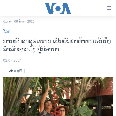
ລິ້ງ
ສຳຫລັບ
ເຂົ້າ
ວັນເສົາ, 08 ສິງຫາ 2026
ຫາ
ໂຮມເພຈ
ໂລກ
ຂ້າມ
ລາວ
ການຮັກສາສຸຂະພາບ ເປັນບັນຫາທ້າທາຍອັນນຶ່ງ
ຂ້າມ
ອາເມຣິກາ
ສຳລັບຊາວມົ້ງ ຢູ່ກີອານາ
ຂ້າມ
ໄປ
ການເລືອກຕັ້ງ ປະທານາທີບໍດີ ສະຫະລັດ 2024
ຫາ
02,07,2021
ຂ່າວ​ຈີນ
ຊອກ
ແຊຣ໌
ຄົ້ນ
ໂລກ
ເອເຊຍ
ອິດສະຫຼະພາບດ້ານການຂ່າວ
ຊີວິດຊາວລາວ
ຊຸມຊົນຊາວລາວ