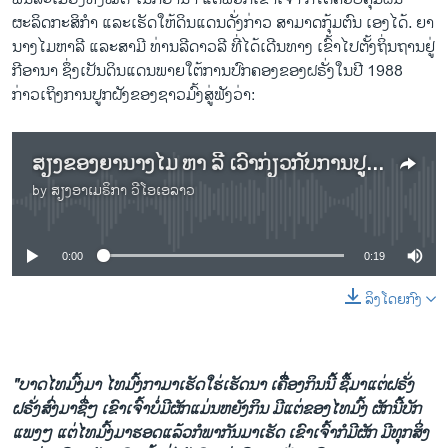
ຜະລິດກະສິກຳ ແລະເຮັດໃຫ້ດິນແດນດັ່ງກ່າວ ສາມາດກຸ້ມຕົນ ເອງໄດ້. ຍາ
ນາງໄມຫາລີ ແລະສາມີ ທ່ານລີດາວລີ ທີ່ໄດ້ເດີນທາງ ເຂົ້າໄປຕັ້ງຖິ່ນຖານຢູ່
ກີອານາ ຊຶ່ງເປັນດິນແດນພາຍໃຕ້ການປົກຄອງຂອງຝຣັ່ງໃນປີ 1988​
ກ່າວເຖິງການປູກຝັງຂອງຊາວມົ້ງສູ່ຟັງວ່າ:
ສຽງຂອງຍານາງໄມ ຫາ ລີ ເວົ້າກ່ຽວກັບການປູກຝັງ ຂອງຊາວມົ້ງ
by
ສຽງອາເມຣິກາ ວີໂອເອລາວ
No media source currently available
0:00
0:19
ລິງໂດຍກົງ
"ບາດໄທມົ້ງມາ ໄທມົ້ງກາມາເຮັດໃຮ່ເຮັດນາ ເຄືີ່ອງກິນນີ້ ຊື້ມາແຕ່ຝຣັ່ງ
ຝຣັ່ງສົ່ງມາຊື່ໆ ເຂົາເຈົ້າບໍ່ມີຜັກແມ່ນຫຍັງກິນ ມີແຕ່ຂອງໄທມົ້ງ ຜັກນີ້ບັກ
ແພງໆ ແຕ່ໄທມົ້ງມາຮອດແລ້ວກໍພາກັນມາເຮັດ ເຂົາເຈົ້າກໍມີຜັກ ມີທຸກສິ່ງ