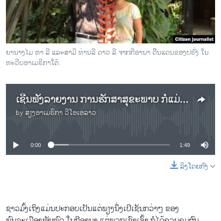
ວິທະຍາສາດ-ເທັກໂນໂລຈີ
ທຸລະກິດ
ພາສາອັງກິດ
ຍານາງໄມ ຫາ ລີ ແລະສາມີ ທ່ານລີ ດາວ ລີ ຈາກກີອານາ ດິີນແດນຂອງຝຣັ່ງ ໃນ
ວີດີໂອ
ທະວີບອາເມຣິກາໃຕ້.
ສຽງ
ເຊີນຟັງລາຍງານ ການຮັກສາສຸຂະພາບ ກໍແມ່ນບັນຫາທ້າທາຍ ສຳລັບຊາວມົ້ງ ທີ່ກີອານາ
ລາຍການກະຈາຍສຽງ
ຕິດຕາມພວກເຮົາ ທີ່
by
ສຽງອາເມຣິກາ ວີໂອເອລາວ
ລາຍງານ
No media source currently available
0:00
1:49
ພາສາຕ່າງໆ
ລິງໂດຍກົງ
ຊາວມົ້ງເຖິງແມ່ນປະກອບເປັນແຕ່ພຽງນຶ່ງເປີເຊັນກວ່າໆ ຂອງ
ພົນລະເມືອງທັງໝົດ ໃນກີອານາ ແຕ່ພວກເຂົາເຈົ້າ ກໍໄດ້ຄວບຄຸມຜົນ