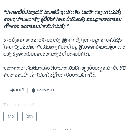
"ປະເທດນີ້ບໍ່ມີໂຮງໝໍດີ ໂຮມໝໍນີ້ ຖ້າເຮົາເຈັບ ໄຂ້ໜັກ ຕ້ອງໄດ້ໄປຝຣັ່ງ
ແລະຖ້າທຳມະດາຊື່ໆ ຢູ່ນີ້ປົວກໍໂອເຄ ບໍ່ເປັນຫຍັງ ສ່ວນຫຼາຍພວກຂ້ອຍ
ເຖົ້າແລ້ວ ພວກຂ້ອຍຢາກກັບໄປຝຣັ່ງ."
ຊາວມົ້ງແລະຊາວລາວຈຳນວນນຶ່ງ ຫຼັງຈາກຕັ້ງຖິ່ນຖານຢູ່ກີອານາໄດ້ຊົ່ວ
ໄລຍະນຶ່ງແລ້ວກໍພາກັນເດີນທາງກັບຄືນໄປຢູ່ ຫຼືໄປອອກບຳນານຢູ່ປະເທດ
ຝຣັ່ງ ຊຶ່ງອາດເປັນຍ້ອນຄວາມກົງວົນໃນດ້ານນີ້ກໍໄດ້.
ນອກຈາກອາເຈັນຕີນາແລ້ວ ກີອານາກໍເປັນອີກ ພຽງບ່ອນດຽວເທົ່ານັ້ນ ທີ່ມີ
ຄົນລາວຄົນມົ້ງ ເຂົ້າໄປອາໄສຢູ່ໃນທະວີບອາເມຣິກາໃຕ້.
ແຊຣ໌
Follow us
This item is part of
ຂ່າວ
ໂລກ