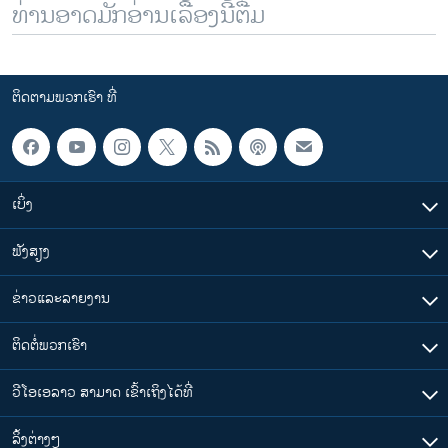
ທ່ານອາດມັກອ່ານເລື້ອງນີ້ຕື່ມ
ຕິດຕາມພວກເຮົາ ທີ່
ເບິ່ງ
ຟັງສຽງ
ຂ່າວແລະລາຍງານ
ຕິດຕໍ່ພວກເຮົາ
ວີໂອເອລາວ ສາມາດ ເຂົ້າເຖິງໄດ້ທີ່
​ລິ້ງ​ຕ່າງໆ