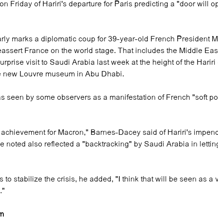
 Friday of Hariri's departure for Paris predicting a "door will 
learly marks a diplomatic coup for 39-year-old French President 
reassert France on the world stage. That includes the Middle Eas
prise visit to Saudi Arabia last week at the height of the Hariri c
he new Louvre museum in Abu Dhabi.
 seen by some observers as a manifestation of French "soft po
an achievement for Macron," Barnes-Dacey said of Hariri's impendi
e noted also reflected a "backtracking" by Saudi Arabia in letti
 to stabilize the crisis, he added, "I think that will be seen as a
."
sm