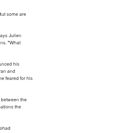
 But some are
says Julien
ons. "What
unced his
ran and
e feared for his
n between the
ations the
Nohad