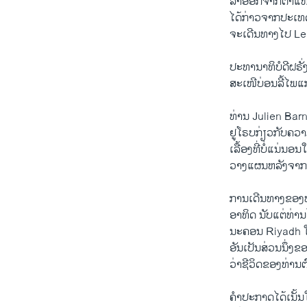
​ລາ​ອອກ​ຈາກ​ຕຳ​ແໜ່​
​ໄດ້​ກ່າວ​ຈາກ​ປະ​ເທ
ຈະ​ເດີນທາງ​ໄປ Leb
ປະທານາທິບໍດີ​ຝຣັ່ງ
ສະ​ເໜີ​ບ່ອນ​ລີ້​ໄພ​
ທ່ານ Julien Barne
ຢູ​ໂຣບກ່ຽວ​ກັບ​ຄວາມ
ເລື້ອງທີ່​ບໍ່​ແນ່ນອນ​ໃ
ວາງ​ແຜນຫລັງ​ຈາກ​ນີ້
ການ​ເດີນທາງ​ຂອງ​ທ
​ອາທິດ ນັບ​ແຕ່​ທ່
ນະຄອນ Riyadh ​ໃນ​
ອັນເປັນ​ສ່ວນ​ນຶ່ງຂ
​ວ່າ​ຊີວິດ​ຂອງ​ທ່າ
ຄຳ​ປະກາດ​ໄດ້​ເນັ້