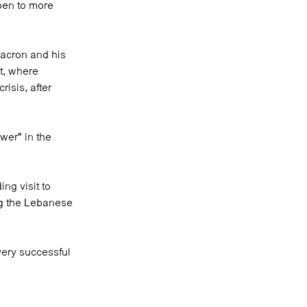
open to more
Macron and his
t, where
risis, after
wer" in the
ng visit to
ng the Lebanese
 very successful