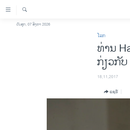
ລິ້ງ
ສຳຫລັບ
ເຂົ້າ
ຄົ້ນຫາ
ວັນສຸກ, 07 ສິງຫາ 2026
ໂຮມເພຈ
ຫາ
ໂລກ
ລາວ
ຂ້າມ
ທ່ານ Ha
ຂ້າມ
ອາເມຣິກາ
ຂ້າມ
ການເລືອກຕັ້ງ ປະທານາທີບໍດີ ສະຫະລັດ
ກ່ຽວກັ
ໄປ
2024
ຫາ
ຂ່າວ​ຈີນ
ຊອກ
18,11,2017
ຄົ້ນ
ໂລກ
ແຊຣ໌
ເອເຊຍ
ອິດສະຫຼະພາບດ້ານການຂ່າວ
ຊີວິດຊາວລາວ
ຊຸມຊົນຊາວລາວ