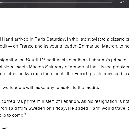
0:47
EMBED
ariri arrived in Paris Saturday, in the latest twist to a bizarre c
redit -- on France and its young leader, Emmanuel Macron, to hel
esignation on Saudi TV earlier this month as Lebanon's prime mi
pticism, meets Macron Saturday afternoon at the Elysee presiden
then joins the two men for a lunch, the French presidency said in
the two leaders will make any remarks to the media.
elcomed "as prime minister" of Lebanon, as his resignation is no
cron said from Sweden on Friday. He added Hariri would travel 
eks to come."