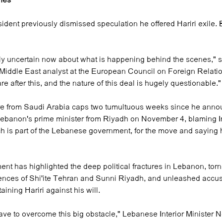
nes'
ident previously dismissed speculation he offered Hariri exile.
gely uncertain now about what is happening behind the scenes," 
iddle East analyst at the European Council on Foreign Relati
are after this, and the nature of this deal is hugely questionable."
ure from Saudi Arabia caps two tumultuous weeks since he anno
Lebanon's prime minister from Riyadh on November 4, blaming I
h is part of the Lebanese government, for the move and saying h
t has highlighted the deep political fractures in Lebanon, tor
ences of Shi'ite Tehran and Sunni Riyadh, and unleashed accus
ining Hariri against his will.
ave to overcome this big obstacle," Lebanese Interior Minister 