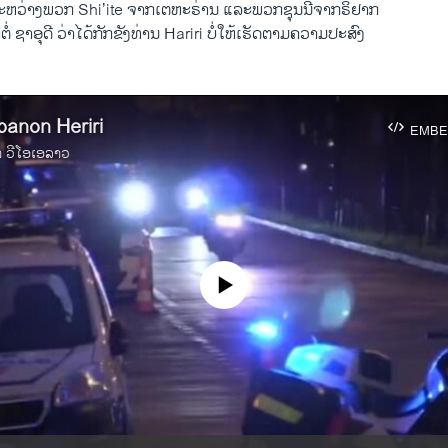
ພົນ​ລະຫວ່າງພວກ Shi’ite ​ຈາກເຕຫະຣ່ານ ​ແລະ​ພວກຊຸນນີ່ຈາກຣິຢາກ
່ ຊາ​ອຸ​ດີ ວ່າ​ໄດ້​ກັກ​ຂັງ​ທ່ານ Hariri ບໍ່ໃຫ້ເຮັດຕາມຄວາມປະສົງ​
banon Heriri
EMBE
າ ວີໂອເອລາວ
No media source currently available