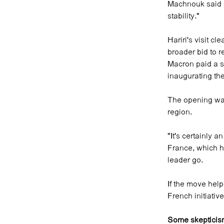
Machnouk said on
stability."
Hariri's visit c
broader bid to 
Macron paid a sur
inaugurating t
The opening was
region.
"It's certainly 
France, which h
leader go.
If the move helps
French initiative
Some skeptici