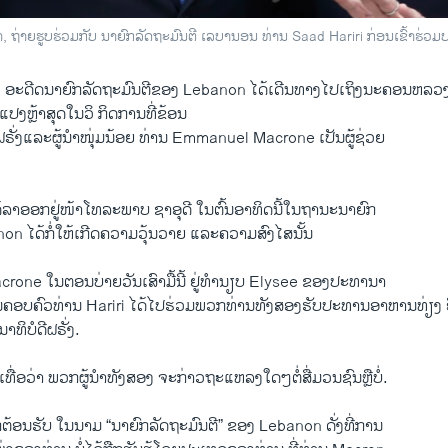
 ຖ່າຍຮູບຮ່ວມກັບ ນາຍົກລັດຖະມົນຕີ ເລບານອນ ທ່ານ Saad Hariri ກ່ອນເຂົ້າຮ່ວມປ
ອະດີດນາຍົກລັດຖະມົນຕີຂອງ Lebanon ​ໄດ້​ເດີນ​ທາງ​ໄປເຖິງ​ນະຄອນຫລວງ​ປາຣີ 
ຽນ​ແປງ​ຫຼ້າສຸດໃນວິ ກິດການທີ່ຂ້ອນ
​ຝຣັ່ງແລະ​ຜູ້ນຳ​ໜຸ່ມນ້ອຍ ທ່ານ Emmanuel Macrone ​ເປັນຜູ້ຊ່ວຍ
ໄດ້​ລາ​ອອກ​ຢູ່​ໜ້າ​ໂທລະພາບ ຊາ​ອຸ​ດີ ​ໃນ​ຕົ້ນ​ອາທິດ​ນີ້​ໃນ​ຖານະນາຍົກ
on ​ໄດ້ກໍ່ໃຫ້​ເກີດ​ຄວາ​ມວຸ້ນວາຍ ​ແລະ​ຄວາມສົງໄສນັ້ນ
acrone ​ໃນຕອນ​ບ່າຍ​ວັນເສົາ​ມື້ນີ້ ຢູ່ທຳນຽບ Elysee ຂອງປະທານາ
​ນັ້ນຄອບຄົວ​ທ່ານ Hariri ​ໄດ້​ໄປຮ່ວມ​ພວກທ່ານ​ທັງ​ສອງຮັບ​ປະທານ​ອາຫານທ່
ບໍດີ​ຝຣັ່ງ​.
້ງ​ເທື່ອວ່າ ພວກ​ຜູ້ນຳ​ທັງ​ສອງ ​ຈະ​ກ່າວ​ຖະ​ແຫລ​ງ​ໃດ​ໆ​ຕໍ່​ສື່​ມວນ​ຊົນຫຼືບໍ່.
ກ​ຕ້ອນຮັບ ​ໃນ​ນາມ “ນາຍົກລັດຖະມົນຕີ” ຂອງ Lebanon ດັ່ງ​ທີ່​ການ