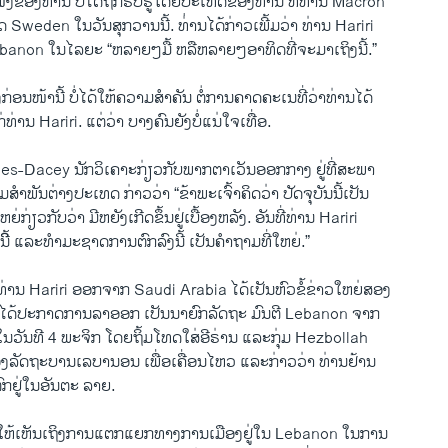
ງຂອງ​ທ່ານ​ ບໍ່​ໄດ້​ຖືກ​ຮັບ​ຮູ້​ໂດຍ​ປະ​ເທດ​ຂອງ​ທ່ານ ທີ່ທ່ານ Macron
ດ Sweden ​ໃນ​ວັນ​ສຸກ​ວານ​ນີ້. ທ່່ານ​ໄດ້​ກ່າວ​ເພີ້​ມວ່າ ທ່ານ Hariri
anon ​ໃນໄລຍະ “ຫລາຍໆ​ມື້ ຫລື​ຫລາຍໆ​ອາທິດທີ່​ຈະ​ມາ​ເຖິງນີ້.”
ກ່ອນ​ໜ້າ​ນີ້ ​ບໍ່ໄດ້ໃຫ້ຄວາມສຳຄັນ ຕໍ່ການຄາດຄະເນທີ່ວ່າ​ທ່ານ​ໄດ້​
ແກ່ທ່ານ Hariri. ​ແຕ່​ວ່າ ບາງຄົນຍັງບໍ່ແນ່ໃຈເທື່ອ.
s-Dacey ນັກວິ​ເຄາະ​ກ່ຽວກັບພາກຕາ​ເວັນ​ອອກ​ກາງ ຢູ່​ທີ່ສະພາ​
​ສຳພັນ​ຕ່າງປະ​ເທດ ກ່າວ​ວ່າ “ຂ້າພະ​ເຈົ້າ​ຄິດ​ວ່າ ປັດຈຸບັນນີ້​ເປັນ​
ຫຍ່​ກ່ຽວກັບ​ວ່າ ​ມີ​ຫຍັງ​ເກີດ​ຂຶ້ນ​ຢູ່​ເບື້ອງ​ຫລັງ. ອັນ​ທີ່​ທ່ານ Hariri
ິ ​ແລະ​ທຳ​ມະ​ຊາດ​ການ​ຕົກລົງ​ນີ້ ​ເປັນ​ຄຳ​ຖາມ​ທີ່​ໃຫຍ່.”
່ານ Hariri ອອກ​ຈາກ Saudi Arabia ​ໄດ້​ເປັນ​ຫົວ​ຂໍ້ຂ່າວໃຫຍ່​ສອງ
ານ​ໄດ້​ປະກາດ​ການ​ລາ​ອອກ ​ເປັນ​ນາຍົກລັດຖະ ມົນຕີ Lebanon ຈາກ
ວັນ​ທີ 4 ພະ​ຈິກ ໂດຍຖິ້ມ​ໂທດ​ໃສ່​ອີຣ່ານ ​ແລະກຸ່ມ Hezbollah
ອງ​ລັດຖະບານເລ​ບາ​ນອນ ​ເພື່ອ​ເຄື່ອນ​ໄຫວ ​ແລະ​ກ່າວ​ວ່າ ທ່ານ​ຢ້ານ
ນຕົກຢູ່ໃນອັນຕະ ລາຍ.
ນໃຫ້ເຫັນ​ເຖິງ​ການ​ແຕກ​ແຍກທາງການ​ເມືອງຢູ່​ໃນ Lebanon ​ໃນ​ການ