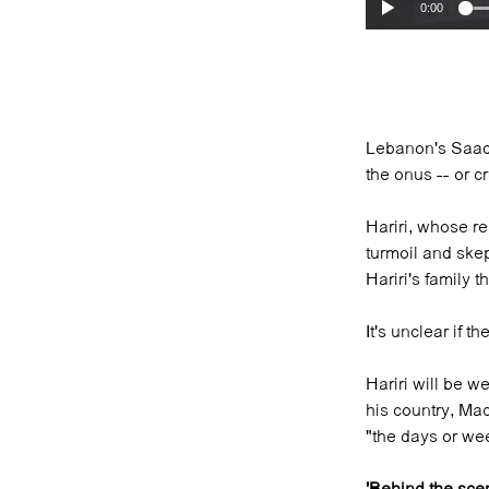
0:00
Lebanon's Saad H
the onus -- or c
Hariri, whose r
turmoil and ske
Hariri's family 
It's unclear if 
Hariri will be w
his country, Ma
"the days or we