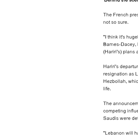
'Behind the sce
The French pres
not so sure.
"I think it's hu
Barnes-Dacey, M
(Hariri's) plans 
Hariri's depart
resignation as 
Hezbollah, whic
life.
The announcemen
competing influ
Saudis were deta
"Lebanon will h