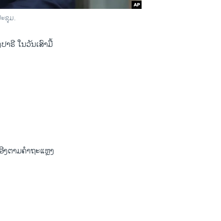
ະຊຸມ.
​ໃນ​ວັນ​ເສົາ​ມື້​
ຽງ ອີງຕາມຄຳຖະແຫຼງ