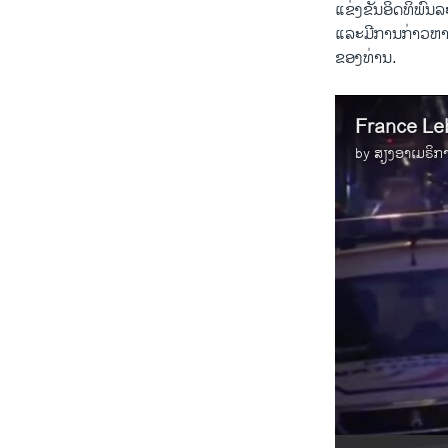
​ແຂ່ງ​ຂັນ​ອິດ​ທິ
ແລະມີ​ການ​ກ່າວ​ຫາຕໍ
ຂອງ​ທ່ານ.
France Le
by
ສຽງອາເມຣິກ