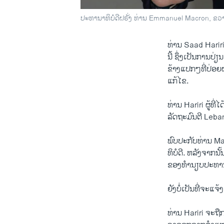
ປະທານາທິບໍດີຝຣັ່ງ ທ່ານ Emmanuel Macron, ຂວາ,
ທ່ານ Saad Hariri 
ນີ້ ຊຶ່ງເປັນການ​ປ່
ຂ້າງ​ແປກໆທີ່​ປ່ອຍ
​ແກ້​ໄຂ.
ທ່ານ Hariri ຜູ້​ທີ່​
ລັດຖະມົນຕີ ​Leban
ພົບ​ປະ​ກັບ​ທ່ານ M
ທິບໍດີ. ຫລັງ​ຈາກ
ຂອງທຳນຽບປະ​ທານາທິ
ຍັງບໍ່​ເປັນ​ທີ່​ຈະ​ແຈ
ທ່ານ Hariri ຈະ​ຖື