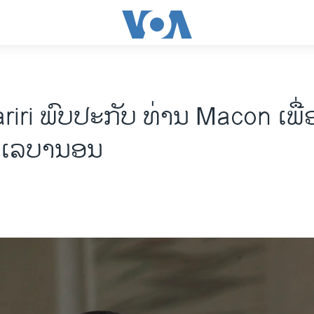
riri ພົບປະກັບ ທ່ານ Macon ເພື່
ບ ເລບານອນ