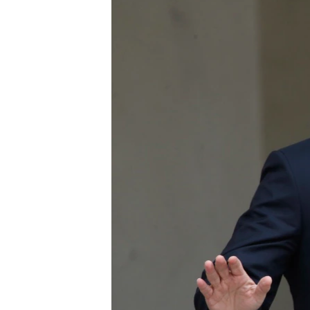
ວິທະຍາສາດ-ເທັກໂນໂລຈີ
ທຸລະກິດ
ພາສາອັງກິດ
ວີດີໂອ
ສຽງ
ລາຍການກະຈາຍສຽງ
ລາຍງານ