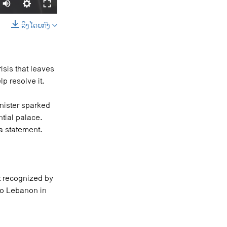
ລິງໂດຍກົງ
SHARE
risis that leaves
p resolve it.
nister sparked
tial palace.
width
px
 a statement.
t recognized by
to Lebanon in