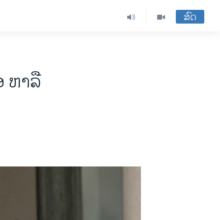
ສົດ
ອ ຫາລື