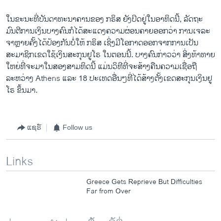
​ໃນ​ຂະ​ນະ​ທີ່​ບັນດາ​ທະນາຄານ​ຂອງ ກຣິສ ຍັງ​ປິດ​ຢູ່​ໃນ​ອາທິດ​ນີ້, ລັດ​ຖະ
ມົນຕີ​ການ​ເງິ​ນບາງ​ຄົນ​ກໍ​ໄດ້​ສະ​ແດງ​ຄວາມ​ຜ່ອນຄາຍ​ອອກວ່າ ການ​ເຈ​ລະ​
ຈາ​ຫຼາຍ​ຄັ້ງ​ໄດ້​ປ້ອງກັນ​ບໍ່ໃຫ້ ກຣິສ ເຊິ່ງມີ​ໂອກາດ​ອອກ​ຈາກການ​ເປັນ​
ສະມາຊິກ​ເຂດ​ໃຊ້ເງິນສະກຸນ​ຢູ​ໂຣ ​ໃນ​ຕອນ​ນີ້. ບາງ​ຄົນ​ກ່າວ​ວ່າ ສິ່ງ​ທ້າ​ທາຍ
ໃຫຍ່​ທີ່​ຈະມາ​ໃນ​ສອງ​ສາມ​ທິດ​ນີ້ ​ແມ່ນ​ວິທີ​ທີ່​ຈະ​ສ້າງ​ຄືນ​ຄວາມ​ເຊື່ອ​ຖື
ລະຫວ່າງ Athens ​ແລະ 18 ປະ​ເທດ​ອື່ນໆ​ທີ່​ໄດ້​ສ້າງ​ຕັ້ງ​ເຂດ​ສະກຸນ​ເງິນ​ຢູ​
ໂຣ ຂຶ້ນ​ມາ.​ ​
ແຊຣ໌
Follow us
Links
Greece Gets Reprieve But Difficulties
Far from Over