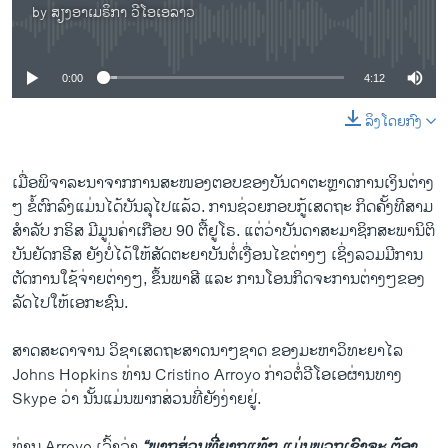
by
ສຽງອາເມຣິກາ ວີໂອເອລາວ
No media source currently available
0:00
4:12
ລິງໂດຍກົງ
ເມື່ອພິຈາລະນາ​ຈາກ​ການສະໜອງຕອບຂອງ​ບັນດາຕະຫຼາດການ​ເງິນ​ຕ່າງ
ໆ ຂໍ້​ຕົກລົງ​ແມ່ນ​ໄດ້​ບັນລຸ​ໄປແລ້ວ. ການ​ຊ່ວຍ​ກອບ​ກູ້​ເສດຖະ ກິດ​ຄັ້ງ​ທີ​ສາມ​
ສຳລັບ ກຣິສ ມີມູນ​ຄ່າເກືອບ 90 ຕື້​ຢູ​ໂຣ. ​ແຕ່​ວ່າ​ບັນດາ​ສະມາຊິກ​ສະພາ​ນິຕິ
ບັນ​ຍັດ​ກຣີສ ຍັງ​ບໍ່​ໄດ້​ໃຫ້​ສັດຕະຍາບັນ​ຕໍ່​ເງື່ອນໄຂ​ຕ່າ​ງໆ ​ເຊິ່ງລວມມີ​ການ​
ຕັດ​ການໃຊ້​ຈ່າຍ​ຕ່າງໆ, ຂຶ້ນພາສີ​ ​ແລະ ການ​ໂອນກິດຈະການ​ຕ່າງໆຂອງ​
ລັດ​ໄປ​ໃຫ້​ເອກະ​ຊົນ.
ສາ​ດສະ​ດາ​ຈານ ວິຊາເສດ​ຖະ​ສາດນາໆຊາດ ຂອງມະຫາວິທະຍາ​ໄລ
Johns Hopkins ທ່ານ Cristino Arroyo ກ່າວ​ຕໍ່ວີ​ໂອ​ເອຜ່ານ​ທາງ
Skype ວ່າ ນັ້ນ​ແມ່ນ​ພາກສ່ວນ​ທີ່​ຍັງ​ງ່າຍ​ຢູ່.
ທ່ານ Arroyo ​ເວົ້າ​ວ່າ
“ພາກ​ສ່ວນ​ທີ່​ຍາກ​ແທ້ໆ​ ແມ່ນພວກ​ເຂົາ​ຈະ ຕ້ອງ