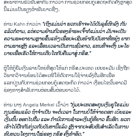
ສະພາ​ການ​ພົວພັນ​ສາກົນ ກ່າວ​ວ່າ ການ​ຊ່ວຍ​ກອບ​ກູ້​ເສດຖະກິດ​ຄັ້ງ​ຫຼ້າ​ສຸດ​
ນີ້ແມ່ນ​ເປັນ​ພຽງ​ຜ້າພັນ​ບາດ​ຊື່ໆ.
ທ່ານ Kahn ກ່າວ​ວ່າ
“​ເຖິງ​ແມ່ນ​ວ່າ​ ພວກ​ເຮົາ​ຈະ​ໄດ້ບັນລຸ​ຂໍ້ຕົກລົງ ກັນ
ແລ້ວກໍຕາມ, ແຕ່ຄວາມ​ຢ້ານ​ກົວ​ຂອງ​ຂ້າພະ​ເຈົ້າກໍ​ແມ່ນ​ວ່າ ​ມັນ​ຈະ​ເປັນ
ຄວາມ​ພະຍາຍາມ​ຫຼາຍ​ຂຶ້ນ​ແທ້​ໆ​ເພື່ອປະເຊີນ​ໜ້າ​ກັບ​ບັນຫາ​ທີ່​ຫຍຸ້ງ ຍາກ
ຕາມພາຍຫຼັງ ​ແລ​ະເລື່ອນເວລາເປັນການຊົ່ວຄາວ, ​ແທນ​ທີ່​ຈະ​ຕັ້ງ​ ນະ​ໂຍ
ບາຍ​ເພື່ອ​ເຮັດ​ໃຫ້ການເຕີບ​ໂຕ​ກັບ​ຄືນ​ມາສູ່ ກຣິສ.”
ຜູ້​ໃຫ້ກູ້​ຢືມ​ເງິນ​ລາຍ​ໃຫຍ່​ທີ່​ສຸດ​ໃຫ້​ແກ່ ກຣິສ,ປະ​ເທດ ເຢຍຣະ​ມັນ ​ເຊິ່ງຖືກ
ວິພາກ​ວິຈານ​ຍ້ອນໄດ້ສະ​ເໜີ​ໃຫ້​ຕັດ​ການໃຊ້ຈ່າຍ​ລົງຕື່ມອີກເພື່ອ
​ແລກ​ປ່ຽນ​ກັບ​ການ​ຊ່ວຍ​ກອບ​ກູ້​ເສດຖະກິດ ກ່າວ​ວ່າ ​ເງື່ອນ​ໄຂ​ນັ້ນ​ອາດ​ມີ​
ຊ່ອງ​ທາງ​ສຳລັບ​ການ​ຜ່ອນ​ສັ້ນ​ຜ່ອນ​ຍາວໄດ້.
ທ່ານ ນາງ Angela Merkel ​ເວົ້າ​ວ່າ
“ກຸ່ມ​ປະ​ເທດ​ສະກຸນ​ເງິນ​ຢູ​ໂຣ​ແມ່ນ​
ກຽມພ້ອ​ມ​ແລ້ວ ຖ້າ​ຈຳ​ເປັນ​ ຈະຕໍ່ເວລາ ໃນການບໍ່ໃຫ້ຈ່າຍດອກ ເບ້ຍແລະ
ເງິນຕົ້ນ ​ອອກໄປຕື່ມ ​ແລະ ກຳນົດ​ການ​ຊຳລະ​ເງິນ​ກູ້​ທີ່​ຍາວ ຂຶ້ນອີກ. ພວກ​
ເຮົາ​ໄດ້​ປຶກ​ກັນ​ກ່ຽວ​ກັບ​ບັນຫາ​ນີ້ແລ້ວ ຫຼັງ​ຈາກປະສົບ​ຜົນສຳ​ເລັດ​ໃນການ​
ທົບ​ທວນ​ໂຄງການໃໝ່​ຂອງ​ ກຣິສ ຄັ້ງ​ທຳ​ອິ​ດ.”