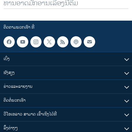
ທ່ານອາດມັກອ່ານເລື້ອງນີ້ຕື່ມ
ຕິດຕາມພວກເຮົາ ທີ່
ເບິ່ງ
ຟັງສຽງ
ຂ່າວແລະລາຍງານ
ຕິດຕໍ່ພວກເຮົາ
ວີໂອເອລາວ ສາມາດ ເຂົ້າເຖິງໄດ້ທີ່
​ລິ້ງ​ຕ່າງໆ