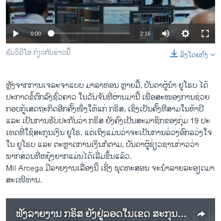
ວິທະຍາສາດ-ເທັກໂນໂລຈີ
ທຸລະກິດ
0:00
2:16
ພາສາອັງກິດ
ຊົມວິດີໂອ ກ່ຽວກັບຂ່າວນີ້
ລິງໂດຍກົງ
ວີດີໂອ
ສຽງ
ຫຼັງ​ຈາ​ກການ​ເຈລະຈາແບບ ມາລາ​ທອນ ຫຼາຍ​ມື້, ບັນດາ​ຜູ້ນຳ ຢູ​ໂຣບ ​ໄດ້​
ປະກາດ​ຂໍ້​ຕົກລົງ​ຊົ່ວຄາວ ໃນ​ວັນ​ຈັນ​ທີ່​ຜ່ານ​ມາ​ນີ້ ​ເພື່ອ​ສະໜອງ​ການ​ຊ່ວຍ​
ລາຍການກະຈາຍສຽງ
ຕິດຕາມພວກເຮົາ ທີ່
ກອບ​ກູ້​ເສດຖະກິດອີ​ກ​ຄັ້ງ​ໜຶ່ງ​ໃຫ້​ແກ່ ກຣິສ, ​ເຊິ່ງ​ເປັນ​ຄັ້ງ​ທີ​ສາ​ມ​ໃນ​ຫ້າ​ປີ ​
ລາຍງານ
ແລະ ​ເປັນ​ການ​ຮັບປະກັນ​ວ່າ ກຣິສ ຍັງ​ຄົງ​ເປັນ​ສະມາຊິກ​ຂອງກຸ່ມ 19 ປະ​
ເທດ​ທີ່ໃຊ້​ສະກຸນ​ເງິນ ຢູ​ໂຣ. ​ແຕ່​ເຖິງ​ແມ່ນ​ວ່າ​ຈະເປັນ​ການ​ລ່ວງ​ອົກ​ລວ່ງ​ໃຈ​
ໃນ ຢູ​ໂຣບ ​ແລະ ຕະຫຼາດ​ການ​ເງິນ​ກໍ​ຕາ​ມ, ບັນດາ​ຜູ້​ຊ່ຽວຊານ​ກ່າວ​ວ່າ
ພາສາຕ່າງໆ
ພາກສ່ວນ​ທີ່​ຫຍຸ້ງຍາກ​ແມ່ນ​ໄດ້​ເລີ່​ມຂຶ້ນ​ແລ້ວ.
Mil Arcega ມີ​ລາຍ​ງານເລື່ອງນີ້ ​ເຊິ່ງ ພຸ​ດທະ​ສອນ ຈະ​ນຳ​ລາຍ​ລະອຽດ​ມາ
ສະ​ເໜີ​ທ່ານ.
ຟັງລາຍງານ ກຣິສ ຍັງຢູ່ລອດໃນເຂດ ສະກຸນເງິນ ຢູໂຣ ແຕ່ຈະປະສົບບັນຫາ ທ້າທາຍຫຼາຍຢ່າງ.