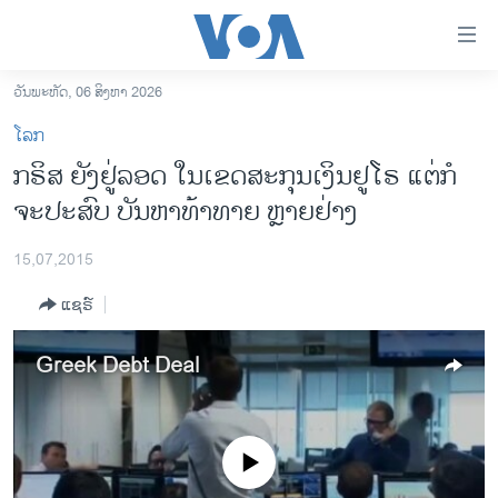
ລິ້ງ
ສຳຫລັບ
ເຂົ້າ
ວັນພະຫັດ, 06 ສິງຫາ 2026
ຫາ
ໂຮມເພຈ
ໂລກ
ຂ້າມ
ລາວ
ກຣິສ ຍັງຢູ່ລອດ ໃນເຂດສະກຸນເງິນຢູໂຣ ແຕ່ກໍ
ຂ້າມ
ອາເມຣິກາ
ຈະປະສົບ ບັນຫາທ້າທາຍ ຫຼາຍຢ່າງ
ຂ້າມ
ໄປ
ການເລືອກຕັ້ງ ປະທານາທີບໍດີ ສະຫະລັດ 2024
ຫາ
15,07,2015
ຂ່າວ​ຈີນ
ຊອກ
ແຊຣ໌
ຄົ້ນ
ໂລກ
ເອເຊຍ
Greek Debt Deal
ອິດສະຫຼະພາບດ້ານການຂ່າວ
ຊີວິດຊາວລາວ
No media source currently available
ຊຸມຊົນຊາວລາວ