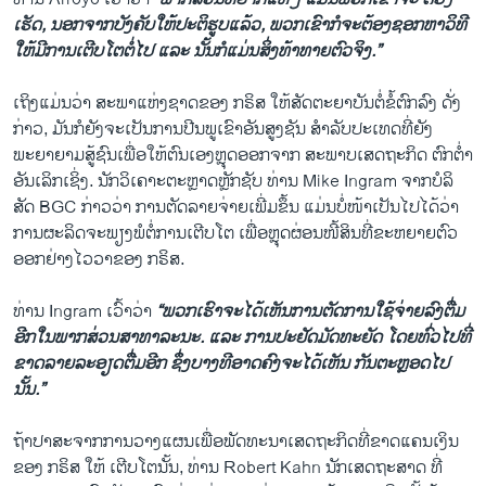
ເຮັດ, ນອກຈາກ​ບັງຄັບ​ໃຫ້ປະຕິ​ຮູບແລ້ວ, ​ພວກ​ເຂົາ​ກໍຈະ​ຕ້ອງ​ຊອກ​ຫາ​ວິທີ
ໃຫ້ມີ​ການ​ເຕີບ​ໂຕຕໍ່ໄປ ​ແລະ ນັ້ນກໍແມ່ນ​ສິ່ງ​ທ້າ​ທາຍ​ຕົວ​ຈິງ.”
​ເຖິງ​ແມ່ນ​ວ່າ​ ສະພາ​ແຫ່ງ​ຊາດ​ຂອງ ກຣິສ ​ໃຫ້​ສັດຕະຍາບັນ​ຕໍ່​ຂໍ້​ຕົກລົງ ດັ່ງ
ກ່າວ, ມັນ​ກໍ​ຍັງຈະ​ເປັນ​ການ​ປີນ​ພູ​ເຂົາອັນສູງ​ຊັນ ສຳລັບ​ປະ​ເທດ​ທີ່​ຍັງ​
ພະຍາຍາມ​ສູ້ຊົນເພື່ອໃຫ້ຕົນເອງ​ຫຼຸດອອກຈາກ ສະພາບເສດຖະກິດ ຕົກຕ່ຳ
ອັນເລິກ​ເຊິ່ງ. ນັກ​ວິ​ເຄາະ​ຕະຫຼາດ​ຫຼັກ​ຊັບ ທ່ານ Mike Ingram ຈາກບໍ​ລິ​
ສັດ BGC ກ່າວ​ວ່າ ການ​ຕັດ​ລາຍ​ຈ່າຍ​ເພີ່ມ​ຂຶ້ນ ​ແມ່ນ​ບໍ່ໜ້າ​ເປັນ​ໄປ​ໄດ້​ວ່າ
ການ​ຜະລິດ​ຈະ​ພຽງພໍຕໍ່​ການ​ເຕີບ​ໂຕ ​ເພື່ອ​ຫຼຸດຜ່ອນ​ໜີ້​ສິນ​ທີ່​ຂະຫຍາຍ​ຕົວ​
ອອກ​ຢ່າງ​ໄວ​ວາ​ຂອງ ກຣິສ.
ທ່ານ Ingram ​ເວົ້າ​ວ່າ
“ພວກ​ເຮົາ​ຈະ​ໄດ້​ເຫັນ​ການ​ຕັດ​ການໃຊ້​ຈ່າຍ​ລົງຕື່ມ
ອີກໃນ​ພາກສ່ວນ​ສາທາລະນະ. ​ແລະ ການປະຢັດມັດທະຍັດ ໂດຍທົ່ວໄປທີ່
ຂາດລາຍລະອຽດຕື່ມອີກ ຊຶ່ງບາງທີອາດຄົງ​ຈະໄດ້​ເຫັນ ກັນ​ຕະຫຼອດ​ໄປ
ນັ້ນ.”
ຖ້າ​ປາສະຈາ​ກການວາງ​ແຜນ​ເພື່ອ​ພັດທະນາ​ເສດຖະກິດ​ທີ່​ຂາດ​ແຄ​ນ​ເງິນ​
ຂອງ ກຣິສ ໃຫ້ ເຕີບໂຕນັ້ນ, ທ່ານ Robert Kahn ນັກ​ເສດຖະສາດ ທີ່​