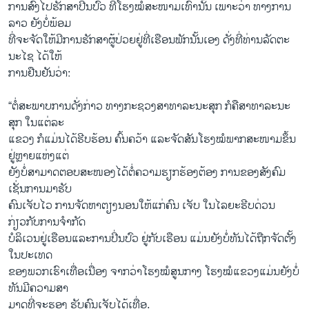
ການສົ່ງໄປຮັກສາປີ່ນປົວ ທີ່ໂຮງໝໍສະໜາມເທົ່ານັ້ນ ເພາະວ່າ ທາງການ
ລາວ ຍັງບໍ່ພ້ອມ
ທີ່ຈະຈັດໃຫ້ມີການຮັກສາຜູ້ປ່ວຍຢູ່ທີ່ເຮືອນພັກນັ້ນເອງ ດັ່ງທີ່ທ່ານລັດຕະ
ນະໄຊ ໄດ້ໃຫ້
ການຢືນຢັນວ່າ:
“ຕໍ່ສະພາບການດັ່ງກ່າວ ທາງກະຊວງສາທາລະນະສຸກ ກໍຄືສາທາລະນະ
ສຸກ ໃນແຕ່ລະ
ແຂວງ ກໍແມ່ນໄດ້ຮີບຮ້ອນ ຄົ້ນຄວ້າ ແລະຈັດສັນໂຮງໝໍພາກສະໜາມຂຶ້ນ
ຢູ່ຫຼາຍແຫ່ງແຕ່
ຍັງບໍ່ສາມາດຕອບສະໜອງໄດ້ຕໍ່ຄວາມຮຽກຮ້ອງຕ້ອງ ການຂອງສັງຄົມ
ເຊັ່ນການມາຮັບ
ຄົນເຈັບໄວ ການຈັດຫາຕຽງນອນໃຫ້ແກ່ຄົນ ເຈັບ ໃນໄລຍະຮີບດ່ວນ
ກ່ຽວກັບການຈຳກັດ
ບໍລິເວນຢູ່ເຮືອນແລະການປີ່ນປົວ ຢູ່ກັບເຮືອນ ແມ່ນຍັງບໍ່ທັນໄດ້ຖືກຈັດຕັ້ງ
ໃນປະເທດ
ຂອງພວກເຮົາເທື່ອເນື່ອງ ຈາກວ່າໂຮງໝໍສູນກາງ ໂຮງໝໍແຂວງແມ່ນຍັງບໍ່
ທັນມີຄວາມສາ
ມາດທີ່ຈະຮອງ ຮັບຄົນເຈັບໄດ້ເທື່ອ.