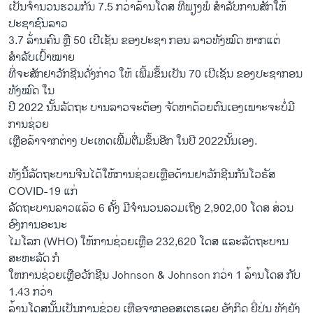
ເປັນຈຳນວນຮວມກັນ 7.5 ກວ່າລ້ານໂດສ ທີ່ພຽງພໍ ສຳລັບການສັກໃຫ້
ປະຊາຊົນລາວ
3.7 ລ້່ານຄົນ ຫຼື 50 ເປີເຊັນ ຂອງປະຊາ ກອນ ລາວທັງໝົດ ຫາກແຕ່
ສຳລັບເປົ້າໝາຍ
ທີ່ຈະສັກຢາວັກຊີນດັ່ງກ່າວ ໃຫ້ ເພີ້ມຂຶ້ນເປັນ 70 ເປີເຊັນ ຂອງປະຊາກອນ
ທັງໝົດ ໃນ
ປີ 2022 ນັ້ນລັດຖະ ບານລາວຈະຕ້ອງ ຈັດຫາດ້ວຍຕົນເອງເພາະຈະບໍ່ມີ
ການຊ່ວຍ
ເຫຼືອລ້າຈາກຕ່າງ ປະເທດເພີິ້ມຕື່ມຂຶ້ນອີກ ໃນປີ 2022ນັ້ນເອງ.
ທັງນີ້ລັດຖະບານຈີນໄດ້ໃຫ້ການຊ່ວຍເຫຼືອດ້ານຢາວັກຊີນກັນໂວຣັສ
COVID-19 ແກ່
ລັດຖະບານລາວແລ້ວ 6 ຄັ້ງ ມີຈຳນວນລວມເຖິງ 2,902,00 ໂດສ ສ່ວນ
ອົງການອະນະ
ໄມໂລກ (WHO) ໃຫ້ການຊ່ວຍເຫຼືອ 232,620 ໂດສ ແລະລັດຖະບານ
ສະຫະລັດ ກໍ
ໃຫການຊ່ວຍເຫຼືອວັກຊີນ Johnson & Johnson ກວ່າ 1 ລ່້ານໂດສ ກັບ
1.43 ກວ່າ
ລ່້ານໂດສນັ້ນເປັນການຊ່ວຍ ເຫຼືອຈາກອອສເຕຣເລຍ ອັງກິດ ຍີ່ປຸ່ນ ທັງຍັງ