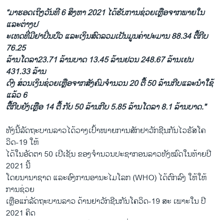
“ມາຮອດເຖິງວັນທີ 6 ສິງຫາ 2021 ໄດ້ຮັບການຊ່ວຍເຫຼືອຈາກພາຍໃນ
ແລະຕ່າງປ
ະເທດທີ່ມີຢາປິ່ນປົວ ແລະເງິນສົດລວມເປັນມູນຄ່າປະມານ 88.34 ຕື້ກີບ
76.25
ລ້ານໂດລາ23.71 ລ້ານບາດ 13.45 ລ້ານຢວນ 248.67 ລ້ານເຢນ
431.33 ລ້ານ
ດົງ ສ່ວນເງິນຊ່ວຍເຫຼືອຈາກສັງຄົມຈຳນວນ 20 ຕື້ 50 ລ້ານກີບແລະນຳໃຊ້
ແລ້ວ 6
ຕື້ກີບຍັງເຫຼືອ 14 ຕື້ ກັບ 50 ລ້ານກີບ 5.85 ລ້ານໂດລາ 8.1 ລ້ານບາດ."
ທັງນີ້ລັດຖະບານລາວໄດ້ວາງເປົ້າໜາຍການສັກຢາວັກຊີນກັນໄວຣັສໂຄ
ວິດ-19 ໃຫ້
ໄດ້ໃນອັດຕາ 50 ເປີເຊັນ ຂອງຈຳນວນປະຊາກອນລາວທັງໝົດໃນທ້າຍປີ
2021 ນີ້
ໂດຍນານາຊາດ ແລະອົງການອານະໄມໂລກ (WHO) ໄດ້ຕົກລົງ ໃຫ້ໃຫ້
ການຊ່ວຍ
ເຫຼືອແກ່ລັດຖະບານລາວ ດ້ານຢາວັກຊີນກັນໂຄວິດ-19 ສະ ເພາະໃນ ປີ
2021 ຄິດ