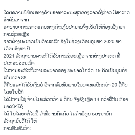
ໂດຍຄວາມບໍ່ພ້ອມທາງດ້ານສາທາລະນະສຸກຂອງລາວດັ່ງກ່າວ ມີສາເຫດ
ສຳຄັນມາຈາກ
ສະພາວະການຂາດແຄນທາງດ້ານງົບປະມານຈຶ່ງເຮັດໃຫ້ຕ້ອງເພີ່ງ ພາ
ການຊ່ວຍເຫຼືອ
ຈາກຕ່າງປະເທດເປັນດ້ານຫລັກ ຊຶ່ງໃນຊ່ວງເດືອນກຸມພາ 2020 ຫາ
ເດືອນສິງຫາ ປີ
2021 ລັດຖະບານລາວກໍໄດ້ຮັບການຊ່ວຍເຫຼືອ ຈາກຕ່າງປະເທດ ທີ່
ປະກອບສ່ວນເຂົ້າ
ໃນການສະກັດກັ້ນການລະບາດຂອງ ພະຍາດໂຄວິດ-19 ຄິດເປັນມູນຄ່າ
ເກີນກວ່າ 88
ຕື້ກີບແລະໄດ້ຮັບເງິນບໍ ລິຈາກສົມທົບພາຍໃນປະເທດອີກກວ່າ 20 ຕຶື້ກີບ
ໂດຍໃນນີ້ກໍ
ໄດ້ມີການໃຊ້ ຈ່າຍໄປແລ້ວກວ່າ 6 ຕື້ກີບ ຈຶ່ງຍັງເຫຼືອ 14 ກວ່າຕື້ກີບ ທີ່ສາ
ມາດນໍາໃຊ້
ໄດ້ ໃນໄລຍະຕໍ່ໄປນີ້ ດັ່ງທີ່ທ່ານກິແກ້ວ ໄຂຄຳພິທູນ ຮອງນາຍົກ
ລັດຖະມົນຕີໄດ້ ໃຫ້
ການຢືນຢັນວ່າ: