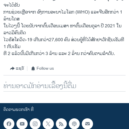
ຈະໄດ້ຮັບ
ການຊ່ວຍເຫຼືອຈາກ ອົງການອະນາໄມໂລກ (WHO) ແລະຈີນອີກກວ່າ 1
ລ້ານໂດສ
ໃນໄວໆນີ້ ໂດຍນັບຈາກຕົ້ນເດືອນເມສາ ຫາຕົ້ນເດືອນຕຸລາ ປີ 2021 ໃນ
ລາວມີຄົນຕິດ
ໄວຣັສໂຄວິດ-19 ເກີນກວ່າ27,600 ຄົນ ສ່ວນຜູ້ທີ່ໄດ້ສັກຢາວັກຊີນເຂັມທີ
1 ກັບເຂັມ
ທີ 2 ແລ້ວນັ້ນມີເກີນກວ່າ 3 ລ້ານ ແລະ 2 ລ້່ານ ກວ່າຄົນຕາມລຳດັບ.
ແຊຣ໌
Follow us
ທ່ານອາດມັກອ່ານເລື້ອງນີ້ຕື່ມ
ຕິດຕາມພວກເຮົາ ທີ່