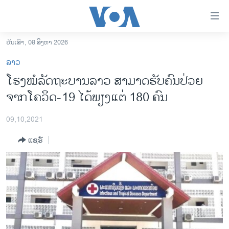
ລິ້ງ
ສຳຫລັບ
ເຂົ້າ
ວັນເສົາ, 08 ສິງຫາ 2026
ຫາ
ໂຮມເພຈ
ລາວ
ຂ້າມ
ລາວ
ໂຮງໝໍລັດຖະບານລາວ ສາມາດຮັບຄົນປ່ວຍ
ຂ້າມ
ອາເມຣິກາ
ຈາກໂຄວິດ-19 ໄດ້ພຽງແຕ່ 180 ຄົນ
ຂ້າມ
ໄປ
ການເລືອກຕັ້ງ ປະທານາທີບໍດີ ສະຫະລັດ 2024
ຫາ
09,10,2021
ຂ່າວ​ຈີນ
ຊອກ
ແຊຣ໌
ຄົ້ນ
ໂລກ
ເອເຊຍ
ອິດສະຫຼະພາບດ້ານການຂ່າວ
ຊີວິດຊາວລາວ
ຊຸມຊົນຊາວລາວ