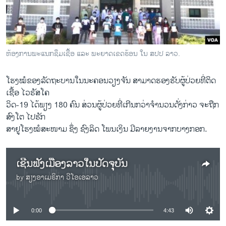
ວິທະຍາສາດ-ເທັກໂນໂລຈີ
ທຸລະກິດ
ພາສາອັງກິດ
ຫ້ອງການພະແນກຊຶມເຊື້ອ ແລະ ພະຍາດເຂດຮ້ອນ ໃນ ສປປ ລາວ.
ວີດີໂອ
ໂຮງໝໍຂອງລັດຖະບານໃນນະຄອນວຽງຈັນ ສາມາດຮອງຮັບຜູ້ປ່ວຍທີ່ຕິດ
ສຽງ
ເຊື້ອ ໄວຣັສໂຄ
ລາຍການກະຈາຍສຽງ
ວິດ-19 ໄດ້ພຽງ 180 ຄົນ ສ່ວນຜູ້ປ່ວຍທີ່ເກີນກວ່າຈຳນວນດັ່ງກ່າວ ຈະຖືກ
ຕິດຕາມພວກເຮົາ ທີ່
ສົງໂຕ ໄປຮັກ
ລາຍງານ
ສາຢູໂຮງໝໍສະໜາມ ຊຶ່ງ ຊົງລິດ ໂພນເງິນ ມີລາຍງານຈາກບາງກອກ.
ພາສາຕ່າງໆ
ເຊີນຟັງເມືອງລາວໃນປັດຈຸບັນ
by
ສຽງອາເມຣິກາ ວີໂອເອລາວ
No media source currently available
0:00
4:43