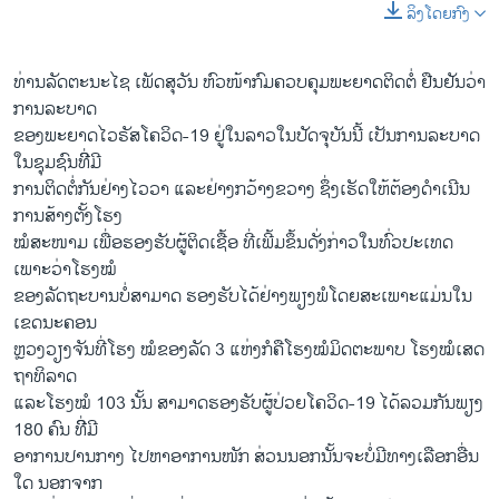
ລິງໂດຍກົງ
ທ່ານລັດຕະນະໄຊ ເພັດສຸວັນ ຫົວໜ້າກົມຄວບຄຸມພະຍາດຕິດຕໍ່ ຢືນຢັນວ່າ
ການລະບາດ
ຂອງພະຍາດໄວຣັສໂຄວິດ-19 ຢູ່ໃນລາວໃນປັດຈຸບັນນີ້ ເປັນການລະບາດ
ໃນຊຸມຊົນທີີ່ມີ
ການຕິດຕໍ່ກັນຢ່າງໄວວາ ແລະຢ່າງກວ້າງຂວາງ ຊຶ່ງເຮັດໃຫ້ຕ້ອງດຳເນີນ
ການສ້າງຕັ້ງໂຮງ
ໝໍສະໜາມ ເພື່ອຮອງຮັບຜູ້ຕິດເຊື້ອ ທີ່ເພີ້ມຂຶ້ນດັ່ງກ່າວໃນທົ່ວປະເທດ
ເພາະວ່າໂຮງໝໍ
ຂອງລັດຖະບານບໍ່ສາມາດ ຮອງຮັບໄດ້ຢ່າງພຽງພໍໂດຍສະເພາະແມ່ນໃນ
ເຂດນະຄອນ
ຫຼວງວຽງຈັນທີ່ໂຮງ ໝໍຂອງລັດ 3 ແຫ່ງກໍຄືໂຮງໝໍມິດຕະພາບ ໂຮງໝໍເສດ
ຖາທິລາດ
ແລະໂຮງໝໍ 103 ນັ້ນ ສາມາດຮອງຮັບຜູ້ປ່ວຍໂຄວິດ-19 ໄດ້ລວມກັນພຽງ
180 ຄົນ ທີີ່ມີ
ອາການປານກາງ ໄປຫາອາການໜັກ ສ່ວນນອກນັ້ນຈະບໍ່ມີທາງເລືອກອື່ນ
ໃດ ນອກຈາກ