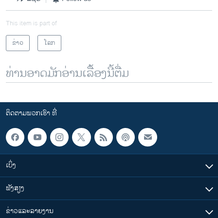
This item is part of
ຂ່າວ
ໂລກ
ທ່ານອາດມັກອ່ານເລື້ອງນີ້ຕື່ມ
ຕິດຕາມພວກເຮົາ ທີ່
ເບິ່ງ
ຟັງສຽງ
ຂ່າວແລະລາຍງານ