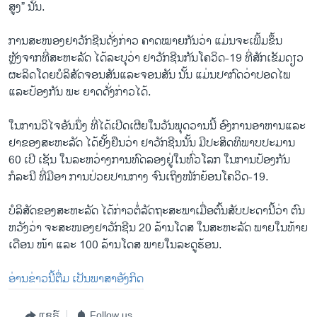
ສູງ” ນັ້ນ.
ການສະໜອງຢາວັກຊີນດັ່ງກ່າວ ຄາດໝາຍກັນວ່າ ແມ່ນຈະເພີ້ມຂຶ້ນ
ຫຼັງຈາກທີ່ສະຫະລັດ ໄດ້ລະບຸວ່າ ຢາວັກຊີນກັນໂຄວິດ-19 ທີ່ສັກເຂັມດຽວ
ຜະລິດໂດຍບໍລິສັດຈອນສັນແລະຈອນສັນ ນັ້ນ ແມ່ນປາກົດວ່າປອດໄພ
ແລະປ້ອງກັນ ພະ ຍາດດັ່ງກ່າວໄດ້.
ໃນການວິໄຈອັນນຶ່ງ ທີ່ໄດ້ເປີດເຜີຍໃນວັນພຸດວານນີ້ ອົງການອາຫານແລະ
ຢາຂອງສະຫະລັດ ໄດ້ຢັ້ງຢືນວ່າ ຢາວັກຊີນນັ້ນ ມີປະສິດທິພາບປະມານ
60 ເປີ ເຊັນ ໃນລະຫວ່າງການທົດລອງຢູ່ໃນທົ່ວໂລກ ໃນການປ້ອງກັນ
ກໍລະນີ ທີ່ມີອາ ການປ່ວຍປານກາງ ຈົນເຖິງໜັກຍ້ອນໂຄວິດ-19.
ບໍລິສັດຂອງສະຫະລັດ ໄດ້ກ່າວຕໍ່ລັດຖະສະພາເມື່ອຕົ້ນສັບປະດານີ້ວ່າ ຕົນ
ຫວັງວ່າ ຈະສະໜອງຢາວັກຊີນ 20 ລ້ານໂດສ ໃນສະຫະລັດ ພາຍໃນທ້າຍ
ເດືອນ ໜ້າ ແລະ 100 ລ້ານໂດສ ພາຍໃນລະດູຮ້ອນ.
ອ່ານຂ່າວນີ້ຕື່ມ ເປັນພາສາອັງກິດ
ແຊຣ໌
Follow us