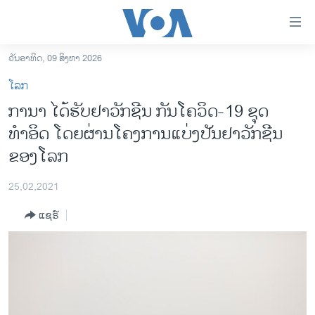
ລິ້ງ
ສຳຫລັບ
ເຂົ້າ
ວັນອາທິດ, 09 ສິງຫາ 2026
ຫາ
ໂຮມເພຈ
ໂລກ
ຂ້າມ
ລາວ
ການາ ໄດ້ຮັບຢາວັກຊີນ ກັນໂຄວິດ-19 ຊຸດ
ຂ້າມ
ອາເມຣິກາ
ທຳອິດ ໂດຍຜ່ານໂຄງການແບ່ງປັນຢາວັກຊີນ
ຂ້າມ
ໄປ
ການເລືອກຕັ້ງ ປະທານາທີບໍດີ ສະຫະລັດ 2024
ຂອງໂລກ
ຫາ
ຂ່າວ​ຈີນ
ຊອກ
25,02,2021
ຄົ້ນ
ໂລກ
ແຊຣ໌
ເອເຊຍ
ອິດສະຫຼະພາບດ້ານການຂ່າວ
ຊີວິດຊາວລາວ
ຊຸມຊົນຊາວລາວ