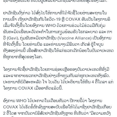
ຊີຣໍາຂອງອິນເດຍ ທີ່ເປັນຜູ້ຜະລິດຢາວັກຊີນລາຍໃຫຍ່ທີ່ສຸດຂອງໂລກ.
ຢາວັກຊີນດັ່ງກ່າວ ໄດ້ສົ່ງໄປໃຫ້ການາທີ່ໄດ້ຈັດຊື້ໂດຍຜ່ານສະຖານໃນ
ການເຂົ້າ ເຖິງຢາວັກຊີນກັນໂຄວິດ-19 ຫຼື COVAX ອັນເປັນໂຄງການລິ
ເລີ້ມຈັດຕັ້ງຂຶ້ນໂດຍອົງການ WHO ດ້ວຍການຮ່ວມໄມ້ຮ່ວມມືກັບກຸ່ມ
ພັນທະມິດເພື່ອນະວັດຕະກຳໃນການກຽມພ້ອມຮັບໂຣກລະບາດ ແລະ ກາ
ວີ (Gavi), ກຸ່ມພັນທະມິດຢາວັກຊີນ (Vaccine Alliance) ເປັນອົງການ
ທີ່ຈັດຕັ້ງຂຶ້ນ ໂດຍທ່ານບີລ ແລະທ່ານນາງເມີລິນດາ ເກັດສ໌ ຜູ້ໃຈບຸນ
ທັງສອງທ່ານນີ້ ເພື່ອສັກຢາວັກຊີນໃຫ້ແກ່ພວກເດັກນ້ອຍໃນບັນດາປະເທດ
ທີ່ທຸກຍາກທີ່ສຸດຂອງໂລກ.
ໂຄງການຈັດຊື້ຢາວັກຊີນໂດຍການຊ່ອຍເຫຼືອຂອງບັນດາປະເທດທີ່ຮັ່ງມີ
ແລະແຈກຢາຍພວກຢາວັກຊີນຢ່າງເທົ່າທຽມກັນແກ່ທຸກປະເທດທັງໝົດ.
ປະທານາທິບໍດີສະຫະລັດ ໂຈ ໄບເດັນ ໄດ້ປະຕິຍານໃຫ້ທຶນ 4 ຕື້ໂດລາ ແກ່
ໂຄງການ COVAX ເມື່ອອາທິດແລ້ວນີ້.
ອົງການ WHO ໄດ້ປະກາດໃນເດືອນທັນວາ ປີກາຍນີ້ວ່າ ໂຄງການ
COVAX ໄດ້ເຮັດຂໍ້ຕົກລົງຫຼາຍສະບັບເພື່ອໃຫ້ໄດ້ມາຊຶ່ງຢາວັກຊີນເກືອບ
2 ຕື້ໂດສ ຈາກບັນດາບໍລິສັດຢາວັກຊີນທັງຫຼາຍ ທີ່ເຫັນວ່າ “ມີຄວາມຫວັງ