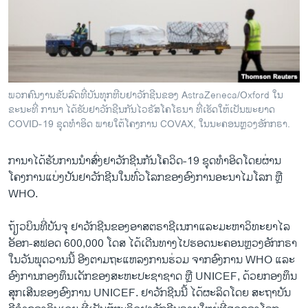
ວິທະຍາສາດ-ເທັກໂນໂລຈີ
ທຸລະກິດ
ພາສາອັງກິດ
ວີດີໂອ
ພວກຄົນງານຂັບລົດທີ່ບັນທຸກຫີບຢາວັກຊີນຂອງ AstraZeneca/Oxford ໃນ
ສຽງ
ຂະນະທີ່ ການາ ໄດ້ຮັບຢາວັກຊີນກັນໄວຣັສໂຄໂຣນາ ທີ່ເຮັດໃຫ້ເປັນພະຍາດ
COVID-19 ຊຸດທຳອິດ ພາຍໃຕ້ໂຄງການ COVAX, ໃນນະຄອນຫຼວງອັກກຣາ.
ລາຍການກະຈາຍສຽງ
ຕິດຕາມພວກເຮົາ ທີ່
ການາໄດ້ຮັບການນຳສົ່ງຢາວັກຊີນກັນໂຄວິດ-19 ຊຸດທຳອິດໂດຍຜ່ານ
ລາຍງານ
ໂຄງການແບ່ງປັນຢາວັກຊີນໃນທົ່ວໂລກຂອງອົງການອະນາໄມໂລກ ຫຼື
WHO.
ພາສາຕ່າງໆ
ຖ້ຽວບິນທີ່ບັນຈຸ ຢາວັກຊີນຂອງອາສຕຣາຊີເນກາແລະມະຫາວິທະຍາໄລ
ອັອກ-ສຟອດ 600,000 ໂດສ ໄດ້ເດີນທາງໄປຮອດນະຄອນຫຼວງອັກກຣາ
ໃນວັນພຸດວານນີ້ ອີງຕາມຖະແຫລງການຮ່ວມ ຈາກອົງການ WHO ແລະ
ອົງການກອງທຶນເດັກຂອງສະຫະປະຊາຊາດ ຫຼື UNICEF, ດ້ວຍກອງທຶນ
ສຸກເສີນຂອງອົງການ UNICEF. ຢາວັກຊີນນີ້ ໄດ້ຜະລິດໂດຍ ສະຖາບັນ