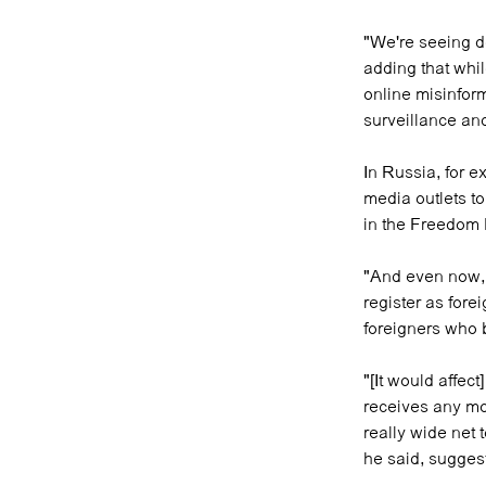
"We're seeing d
adding that whil
online misinfor
surveillance and
In Russia, for e
media outlets to
in the Freedom
"And even now, 
register as fore
foreigners who 
"[It would affe
receives any mo
really wide net 
he said, suggest