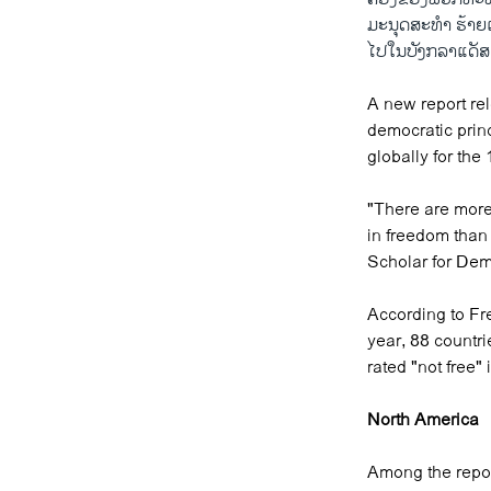
ມະນຸດສະທຳ ຮ້າຍແ
ໄປໃນບັງກລາແດັສ ທ
A new report re
democratic prin
globally for the
"There are more
in freedom tha
Scholar for Dem
According to Fr
year, 88 countri
rated "not free" i
North America
Among the repor