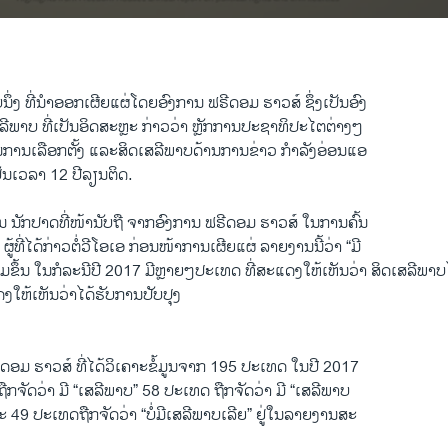
ຶ່ງ ​ທີ່ນຳອອກ​ເຜີຍ​ແຜ່​ໂດຍ​ອົງການ ຟຣີດອມ ຮາວ​ສ໌ ຊຶ່ງເປັນອົງ
ລີພາບ ທີ່ເປັນອິດສະຫຼະ ກ່າວວ່າ ຫຼັກການປະຊາທິປະໄຕຕ່າງໆ
ໃນການເລືອກຕັ້ງ ແລະສິດເສລີພາບດ້ານການຂ່າວ ກຳລັງ​ອ່ອນ​ແອ​
 ເປັນ​ເວລາ 12 ປີລຽນຕິດ.
ັນ ນັກປາດ​ທີ່​ໜ້າ​ນັບຖື​ ຈາກອົງການ ​ຟຣີດອມ ຮາວ​ສ໌ ​ໃນການ​ຄົ້ນ
້​ທີ່​ໄດ້​ກ່າວ​ຕໍ່ວີ​ໂອ​ເອ ກ່ອນ​ໜ້າ​ການເຜີຍ​ແຜ່ ​ລາຍ​ງານນີ້​ວ່າ “ມີ​
ມຂຶ້ນ ​ໃນ​ກໍລະນີ​ປີ 2017 ມີຫຼາຍໆປະເທດ ທີ່ສະ​ແດງ​ໃຫ້ເຫັນວ່າ ສິດເສລີພ
ງ​ໃຫ້​ເຫັນວ່າໄດ້ຮັບ​ການ​ປັບປຸງ​
ອມ​ ຮາວ​ສ໌ ທີ່​ໄດ້​ວິ​ເຄາະ​ຂໍ້​ມູນ​ຈາກ 195 ປະ​ເທດ​ ໃນປີ 2017
​ຖືກຈັດວ່າ ມີ “​ເສລີພາບ” 58 ປະ​ເທດ​ ຖືກຈັດວ່າ ມີ “​ເສລີພາບ
49 ປະ​ເທດ​ຖືກຈັດວ່າ “ບໍ່​ມີ​ເສລີພາບເລີຍ” ຢູ່​ໃນ​ລາຍ​ງານ​ສະ