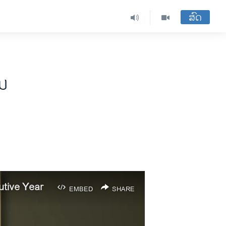
ສົດ
ນ
tive Year
EMBED
SHARE