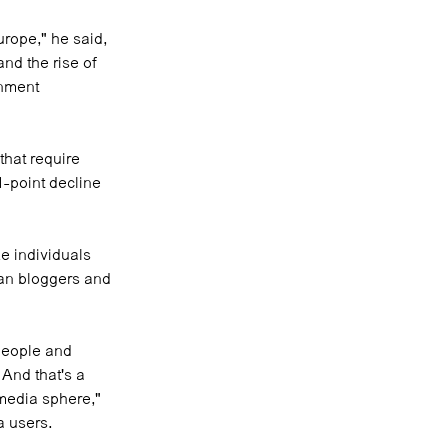
rope," he said,
and the rise of
rnment
that require
1-point decline
e individuals
sian bloggers and
 people and
And that's a
 media sphere,"
a users.