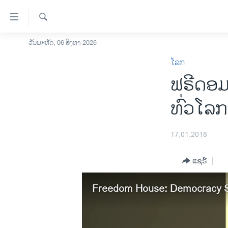
ລິ້ງ
ສຳຫລັບ
ເຂົ້າ
ຄົ້ນຫາ
ວັນພະຫັດ, 06 ສິງຫາ 2026
ໂຮມເພຈ
ຫາ
ໂລກ
ລາວ
ຂ້າມ
ຟຣີດອມ
ຂ້າມ
ອາເມຣິກາ
ຂ້າມ
ການເລືອກຕັ້ງ ປະທານາທີບໍດີ ສະຫະລັດ
ທົ່ວໂລກ
ໄປ
2024
ຫາ
ຂ່າວ​ຈີນ
ຊອກ
17,01,2018
ຄົ້ນ
ໂລກ
ແຊຣ໌
ເອເຊຍ
ອິດສະຫຼະພາບດ້ານການຂ່າວ
Freedom House: Democracy Sc
ຊີວິດຊາວລາວ
ຊຸມຊົນຊາວລາວ