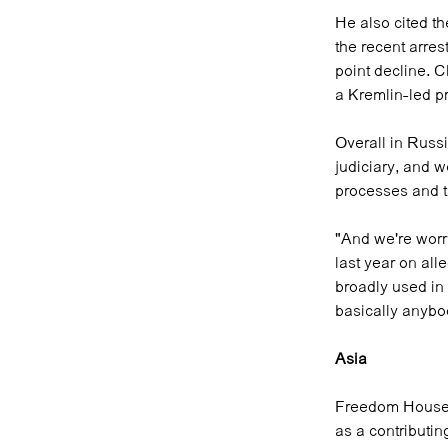
He also cited t
the recent arres
point decline. C
a Kremlin-led p
Overall in Russi
judiciary, and we
processes and t
"And we're worr
last year on all
broadly used in
basically anybod
Asia
Freedom House h
as a contributin