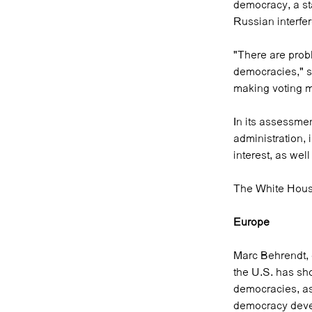
democracy, a st
Russian interfer
"There are probl
democracies," s
making voting mo
In its assessme
administration, 
interest, as well
The White House 
Europe
Marc Behrendt, 
the U.S. has sh
democracies, as
democracy deve