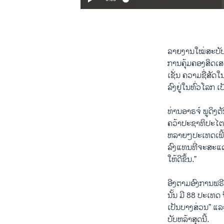
ລາຍ​ງານ​ໃໝ່ສະບັບນ
ການຄຸ້ມຄອງສິດເສ
ເຊັ່ນ ຄວາມຊື່ສັດ
ລົງ​ຢູ່ໃນທົ່ວ​ໂລກ​
ທ່ານອາຣ​ຈ໌ ພູ​ດິງຕ
ຄວ້​າ​ປະຊາທິປະ​ໄຕ ຜູ
ຫລາຍໆ​ປະ​ເທດເພີ້
ລົງ​ແທນ​ທີ່​ຈະສະ​ແດ
ໃຫ້ດີຂຶ້ນ.”
ອີງ​ຕາ​ມອົງການຟຣີດ
ນັ້ນ ມີ 88 ປະ​ເທດ 
ເປັນບາງສ່ວນ” ​ແລະ 
ບັບຫລ້າສຸດນີ້.