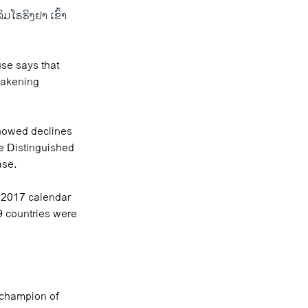
ມໂຣຮິງຢາ ເຂົ້າ
se says that
weakening
showed declines
e Distinguished
ase.
 2017 calendar
49 countries were
 champion of