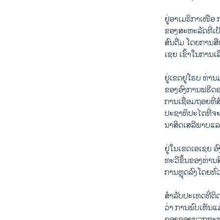
ຢູ່ອາ​ເມ​ຣິ​ກາ​ເໜື
ຂອງ​ສະຫະລັດທີ່​ເປ
ສົນ​ຕື່ມ ໂດຍ​ການ​
​ເຊຍ ​ເຂົ້າໃນ​ການ​ເ
ຢູ່ເຂດຢູໂຣບ ທ່າ
ຂອງອົງການ​ຟຣີດອ
ການເຊື່ອມຖອຍທີ່ສ
ປະຊາທິປະໄຕທີ່ຈະ
ນາສິດເສລີພາບແລ
ຢູ່ໃນເຂດເອເຊຍ ອົ
ທະວີຂຶ້ນຂອງທ່ານສ
ການຫຼຸດລົງໂດຍທົ່
ສຳລັບປະເທດທີ່ຕິດ
ວ່າ ການພົບເຫັນ
ຄອງຂອງພວກທະຫານ