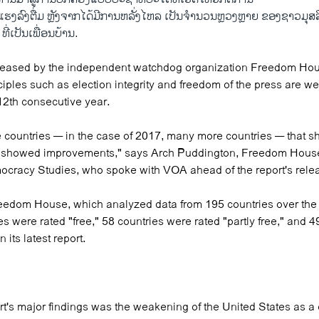
ຮງລົງຕື່ມ ຫຼັງຈາກໄດ້ມີການຫລັ່ງໄຫລ ເປັນຈຳນວນຫຼວງຫຼາຍ ຂອງຊາວມຸສລິ
ີ່ເປັນເພື່ອນບ້ານ.
leased by the independent watchdog organization Freedom Hou
ciples such as election integrity and freedom of the press are 
 12th consecutive year.
 countries — in the case of 2017, many more countries — that 
n showed improvements," says Arch Puddington, Freedom Hous
ocracy Studies, who spoke with VOA ahead of the report's rele
eedom House, which analyzed data from 195 countries over the
es were rated "free," 58 countries were rated "partly free," and 
n its latest report.
t's major findings was the weakening of the United States as a