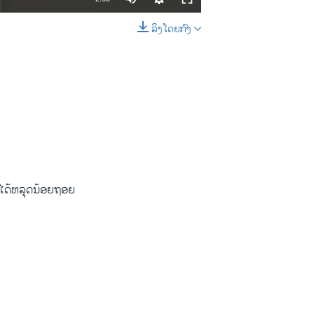
ລິງໂດຍກົງ
EMBED
SHARE
າບໄດ້ຫລຸດນ້ອຍຖອຍ