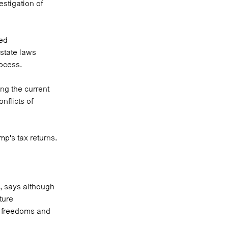
stigation of
hed
state laws
rocess.
ng the current
nflicts of
p's tax returns.
, says although
ture
h freedoms and