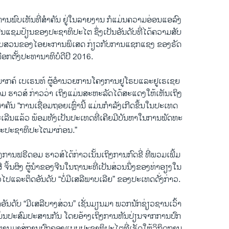
ອ ການພົບ​ເຫັນ​ທີ່​ສຳຄັນ ​ຢູ່​ໃນລາຍ​ງານ ກໍແມ່ນ​ຄວາມ​ອ່ອນແອລົງ
ັນ​ແຊມ​ປ້ຽນຂອງ​ປະຊາທິປະ​ໄຕ ຊຶ່ງເປັນອັນດັບທີ່ໄດ້ຄວາມ​ສັບ
ສືບສວນ​ຂອງ​ໄອ​ຍະ​ການ​ພິ​ເສດ ກ່ຽວ​ກັບ​ການ​ແຊກ​ແຊງ​ ຂອງຣັດ
ລືອກ​ຕັ້ງ​ປະທາ​ນາ​ທິບໍດີ​ປີ 2016.
ນມາກຄ໌ ເບເຣນທ໌ ຜູ້ອຳນວຍການໂຄງການຢູໂຣບແລະຢູເຣເຊຍ
ມ ຮາວ​ສ໌ ກ່າວວ່າ ເຖິງແມ່ນສະຫະລັດໄດ້ສະແດງໃຫ້ເຫັນເຖິງ
ຳຄັນ “ການເຊື່ອມຖອຍເຫຼົ່ານີ້ ແມ່ນກຳລັງເກີດຂຶ້ນໃນປະເທດ
ເລີນແລ້ວ ພ້ອມທັງເປັນປະເທດທີ່ເຄີຍມີບັນຫາໃນການພັດທະ
ະປະຊາທິປະໄຕມາກ່ອນ.”
ງການຟຣີດອມ ຮາວ​ສ໌ໄດ້ກ່າວເນັ້ນເຖິງການກົດຂີ່ ທີ່ພວມເພີ້ມ
ີ ຈິ້ນຜິງ ຜູ້ນຳຂອງຈີນໃນຖານະທີ່ເປັນສ່ວນນຶ່ງຂອງທ່າອຽງໃນ
ວໄປແລະຕິດອັນດັບ “ບໍ່ມີເສລີພາບເລີຍ” ຂອງປະເທດດັ່ງກ່າວ.
ອັນດັບ “ມີເສລີບາງສ່ວນ” ເຊັ່ນມຽນມາ ພວກນັກຊ່ຽວຊານເວົ້າ
ແມ່ນປະສົມປະສານກັນ ໂດຍອ້າງເຖິງການຫັນປ່ຽນຈາກການປົກ
ມາສູ່ການປົກຄອງແບບປະຊາທິປະໄຕທີ່ເຮັດໃຫ້ວິກິດການ