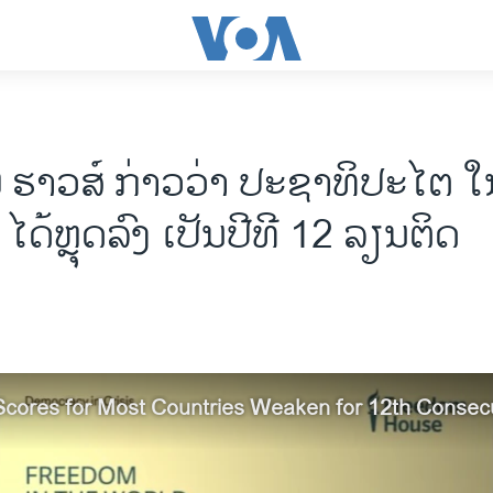
 ຮາວ​ສ໌ ກ່າວວ່າ ປະຊາທິປະໄຕ ໃ
 ໄດ້ຫຼຸດລົງ ເປັນປີທີ 12 ລຽນຕິດ
ores for Most Countries Weaken for 12th Consecu