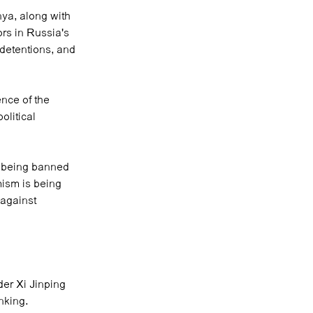
nya, along with
ors in Russia's
 detentions, and
ence of the
olitical
s being banned
mism is being
 against
der Xi Jinping
nking.