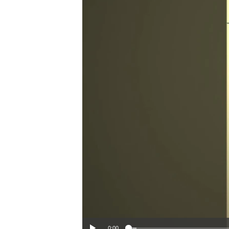
ວິທະຍາສາດ-ເທັກໂນໂລຈີ
ທຸລະກິດ
ພາສາອັງກິດ
ວີດີໂອ
ສຽງ
ລາຍການກະຈາຍສຽງ
ລາຍງານ
0:00