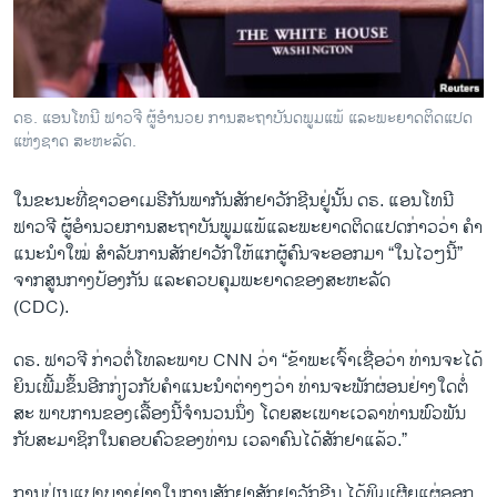
ວິທະຍາສາດ-ເທັກໂນໂລຈີ
ທຸລະກິດ
ພາສາອັງກິດ
ດຣ. ແອນໂທນີ ຟາວຈີ ຜູ້ອຳນວຍ ການສະຖາບັນດພູມແພ້ ແລະພະຍາດຕິດແປດ
ວີດີໂອ
ແຫ່ງຊາດ ສະຫະລັດ.
ສຽງ
ໃນຂະນະທີ່ຊາວອາເມຣີກັນພາກັນສັກຢາວັກຊີນຢູ່ນັ້ນ ດຣ. ແອນໂທນີ
ລາຍການກະຈາຍສຽງ
ຟາວຈີ ຜູ້ອຳນວຍການສະຖາບັນພູມແພ້ແລະພະຍາດຕິດແປດກ່າວວ່າ ຄຳ
ຕິດຕາມພວກເຮົາ ທີ່
ແນະນຳໃໝ່ ສຳລັບການສັກຢາວັກໃຫ້ແກຜູ້ຄົນຈະອອກມາ “ໃນໄວໆນີ້”
ລາຍງານ
ຈາກສູນກາງປ້ອງກັນ ແລະຄວບຄຸມພະຍາດຂອງສະຫະລັດ
(CDC).
ພາສາຕ່າງໆ
ດຣ. ຟາວຈີ ກ່າວຕໍ່ໂທລະພາບ CNN ວ່າ “ຂ້າພະເຈົ້າເຊື່ອວ່າ ທ່ານຈະໄດ້
ຍິນເພີ້ມຂຶ້ນອີກກ່ຽວກັບຄຳແນະນຳຕ່າງໆວ່າ ທ່ານຈະພັກຜ່ອນຢ່າງໃດຕໍ່
ສະ ພາບການຂອງເລື້ອງນີ້ຈຳນວນນຶ່ງ ໂດຍສະເພາະເວລາທ່ານພົວພັນ
ກັບສະມາຊິກໃນຄອບຄົວຂອງທ່ານ ເວລາຄົນໄດ້ສັກຢາແລ້ວ.”
ການປ່ຽນແປງບາງຢ່າງໃນການສັກຢາສັກຢາວັກຊີນ ໄດ້ພິມເຜີຍແຜ່ອອກ