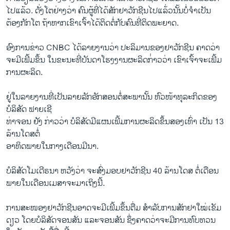
ໄປແລ້ວ. ດັ່ງໂຕຢ່າງວ່າ ຄົນຜູ້ທີ່ໄດ້ສັກຢາວັກຊີນໄປແລ້່ວນັ້ນບໍ່ຈຳເປັນ
ຕ້ອງກັກໂຕ ຖ້າຫາກເຂົາເຈົ້າໄດ້ຕິດຕໍ່ກັບຄົນທີ່ຕິດພະຍາດ.
ອົງການຂ່າວ CNBC ໄດ້ລາຍງານວ່າ ປະລິມານຂອງຢາວັກຊີນ ຄາດວ່າ
ຈະມີເພີ້ມຂຶ້ນ ໃນຂະນະທີ່ບັນດາໂຮງງານຜະລິດກ່່າວວ່າ ເຂົາເຈົ້າຈະເພີ້ມ
ການຜະລິດ.
ຢູ່ໃນລາຍງານທີ່ເປັນລາຍລັກອັກສອນຕໍ່ສະພານັ້ນ ຫົວໜ້າທຸລະກິດຂອງ
ບໍລິສັດ ຟາຍເຊີ
ທ່າຈອນ ຢັງ ກ່າວວ່າ ບໍລິສັດມີແຜນເພີ້ມການຜະລິດຂຶ້ນສອງເທົ່າ ເປັນ 13
ລ້ານໂດສຕໍ່
ອາທິດພາຍໃນກາງເດືອນມີນາ.
ບໍລິສັດໂມເດີຣນາ ຫວັງວ່າ ຈະສົ່ງມອບຢາວັກຊີນ 40 ລ້ານໂດສ ຕໍ່ເດືອນ
ພາຍໃນເດືອນເມສາຈະມາເຖິງນີ້.
ການສະໜອງຢາວັກຊີນອາດຈະມີເພີ້ມຂຶ້ນຕື່ມ ສຳລັບການສັກຢາໃໝ່ເຂັມ
ດຽວ ໂດຍບໍລິສັດຈອນສັນ ແລະຈອນສັນ ຊຶ່ງຄາດວ່າຈະມີການທົບທວນ