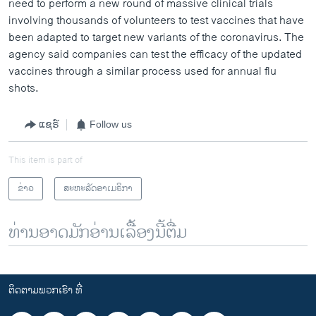
need to perform a new round of massive clinical trials
involving thousands of volunteers to test vaccines that have
been adapted to target new variants of the coronavirus. The
agency said companies can test the efficacy of the updated
vaccines through a similar process used for annual flu
shots.
ແຊຣ໌
Follow us
This item is part of
ຂ່າວ
ສະຫະລັດອາເມຣິກາ
ທ່ານອາດມັກອ່ານເລື້ອງນີ້ຕື່ມ
ຕິດຕາມພວກເຮົາ ທີ່