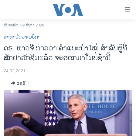
ລິ້ງ
ສຳຫລັບ
ເຂົ້າ
ວັນອາທິດ, 09 ສິງຫາ 2026
ຫາ
ໂຮມເພຈ
ສະຫະລັດອາເມຣິກາ
ຂ້າມ
ລາວ
ດຣ. ຟາວຈີ ກ່າວວ່າ ຄຳແນະນຳໃໝ່ ສຳລັບຜູ້ທີ່
ຂ້າມ
ອາເມຣິກາ
ສັກຢາວັກຊີນແລ້ວ ຈະອອກມາໃນບໍ່ຊ້ານີ້
ຂ້າມ
ໄປ
ການເລືອກຕັ້ງ ປະທານາທີບໍດີ ສະຫະລັດ 2024
ຫາ
24,02,2021
ຂ່າວ​ຈີນ
ຊອກ
ແຊຣ໌
ຄົ້ນ
ໂລກ
ເອເຊຍ
ອິດສະຫຼະພາບດ້ານການຂ່າວ
ຊີວິດຊາວລາວ
ຊຸມຊົນຊາວລາວ