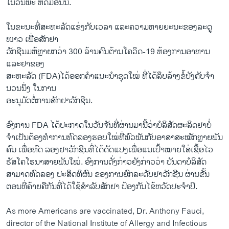
ໃນວັນພະ ຫັດມື້ອື່ນນີ້.
ໃນຂະນະທີ່ສະຫະລັດແຂ່ງກັບເວລາ ແລະຄວາມຫາຍຍະນະຂອງລະດູ
ໜາວ ເພື່ອສັກຢາ
ວັກຊີນມຫ້ຫຼາຍກວ່າ 300 ລ້ານຄົນຕ້ານໂຄວິດ-19 ຫ້ອງການອາຫານ
ແລະຢາຂອງ
ສະຫະລັດ (FDA)ໄດ້ອອກຄຳແນະນຳຊຸດໃໝ່ ທີ່ໄດ້ລຶບລ້າງຂໍ້ບັງຄັບຈຳ
ນວນນຶ່ງ ໃນການ
ອະນຸມັດຕໍ່ການສັກຢາວັກຊີນ.
ອົງການ FDA ໄດ້ປະກາດໃນວັນຈັນທີ່ຜ່ານມານີ້ວ່າບໍລິສັດຜະລິດຢາບໍ່
ຈຳເປັນຕ້ອງທຳການທົດລອງຮອບໃໝ່ທີ່ພົວພັນກັບອາສາສະໝັກຫຼາຍພັນ
ຄົນ ເພື່ອທົດ ລອງຢາວັກຊີນທີ່ໄດ້ດັດແປງເພື່ອແນເປົ້າໝາຍໃສ່ເຊື້ອໄວ
ຣັສໂຄໂຣນາສາຍພັນໃໝ່. ອົງການດັ່ງກ່າວຍັງກ່າວວ່າ ບັນດາບໍລິສັດ
ສາມາດທົດລອງ ປະສິດທິຜົນ ຂອງການຍົກລະດັບຢາວັກຊີນ ຜ່ານຂັ້ນ
ຕອນທີ່ຄ້າຍຄືກັນທີ່ໄດ້ໃຊ້ສຳລັບສັກຢາ ປ້ອງກັນໄຂ້ຫວັດປະຈຳປີ.
As more Americans are vaccinated, Dr. Anthony Fauci,
director of the National Institute of Allergy and Infectious