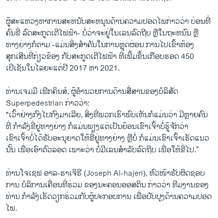
ຜູ້ສະ​ແຫວງ​ຫາ​ການສະຫນັບສະຫນຸນດ້ານຄວາມປອດໄພກ່າວວ່າ ບ່ອນທີ່
ຄົນຂີ່ ລົດ​ສະ​ກູດ​ເຕີໄຟ​ຟ້າ- ບໍ່ວ່າຈະຢູ່ໃນເລນລົດຖີບ ຫຼືໃນຖະຫນົນ ຫຼື
ທາງຍ່າງກໍ​ຕາມ -ແມ່ນສິ່ງສໍາຄັນໃນການຫຼຸດຜ່ອນ ການ​ໄປ​ເຂົ້າຫ້ອງ
ສຸກເສີນທີ່ກ່ຽວຂ້ອງ ກັບສະ​ກູດ​ເຕີ​ໄຟ​ຟ້າ ທີ່​ເພີ້ມ​ຂຶ້ນເກືອບຮອດ 450
ເປີເຊັນໃນໄລ​ຍະແຕ່ປີ 2017 ຫາ 2021.
ທ່ານ​ເຈມ​ມີ ເພີກ​ຄິນ​ສ໌, ຜູ້ອໍານວຍການດ້ານສື່ສານຂອງ​ບໍ​ລິ​ສັດ
Superpedestrian ກ່າວ​ວ່າ:
"ເວົ້າຢ່າງກົງໄປ​ກົງ​ມາ​ເລີຍ, ສິ່ງທີ່ພວກເຮົາພົບເຫັນກໍແມ່ນວ່າ ມີ​ຫຼາຍຄົນ
ທີ່ ກໍາລັງຂີ່ຢູ່ທາງຍ່າງ ກໍແມ່ນ​ພຽງ​ແຕ່ເປັນຍ້ອນ​ເຂົາເຈົ້າບໍ່ຮູ້ຈັກວ່າ
ເຂົາເຈົ້າບໍ່ໄດ້​ຮັບອະນຸຍາດໃຫ້​ຂີ່​ຢູ່​ທາງ​ຍ່າງ ຫຼືບໍ່ ກໍ​ແມ່ນເຂົາເຈົ້າເຮັດແນວ​
ນັ້ນ ເພື່ອ​ເອົາ​ຕົວ​ລອດ ເພາະວ່າ ບໍ່ມີເລນ​ສຳ​ລັບລົດຖີບ ເພື່ອ​ໃຫ້​ຂີ່​ໄປ.”
ທ່ານ​ໂຈ​ເຊ​ຟ ອາ​ລ-ຮາ​ເຈິ​ຣີ (Joseph Al-hajeri), ຫົວ​ໜ້າ​ຮັບ​ຜິດ​ຊອບ
ການ ບໍລິການເຄື່ອນທີ່ຮ່ວມ ຂອງນະ​ຄອນອອ​ສ​ຕິນ ກ່າວວ່າ ທີມງານຂອງ
ທ່ານ ກໍາລັງເຮັດວຽກຮ່ວມກັບຜູ້ປະກອບການ ເພື່ອປັບປຸງດ້ານ​ຄວາມປອດ
ໄພ.