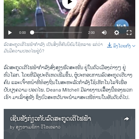
No media source currently available
ວິທະຍາສາດ-ເທັກໂນໂລຈີ
ທຸລະກິດ
ພາສາອັງກິດ
0:00
2:00
ວີດີໂອ
ລົດສະກູດເຕີໄຟຟ້າກຳລັງ ​ເປັນສິ່ງ​ທີ່ຄົນ​ນິ​ຍົມໃຊ້ຫລາຍ ແຕ່​ວ່າ ​
ລິງໂດຍກົງ
ສຽງ
ມັນ​ມີ​ຄວາມ​ປອດ​ໄພ​ຢູ່​ບໍ?
ລາຍການກະຈາຍສຽງ
ຕິດຕາມພວກເຮົາ ທີ່
ລົດສະກູດເຕີໄຟຟ້າກຳລັງສົ່ງ​ສຽງຟົດ​ສະ​ໜັ່ນ ຢູ່ໃນຕົວເມືອງຕ່າງໆ ຢູ່
ລາຍງານ
ທົ່ວໂລກ. ໂດຍ​ທີ່​ມີອຸປະຕິເຫດເພີ່ມຂຶ້ນ, ຜູ້ປະກອບການລົດສະກູດເຕີບາງ
ຄົນ ແລະເຈົ້າຫນ້າທີ່ທ້ອງຖິ່ນໃນສະຫະລັດກໍາລັງໃຊ້ເທັກໂນໂລຈີເພື່ອ
ປັບປຸງຄວາມ ປອດໄພ. Deana Mitchell ມີລາຍ​ງານເລື້ຶອງນີ້ຂອງພວກ
ພາສາຕ່າງໆ
ເຮົາ ມາເລົ່າ​ສູ່​ຟັງ ຊຶ່ງ​ບົວ​ສະ​ຫວັນ​ຈະ​ນຳ​ມາ​ສະ​ເໜີທ່ານ​ໃນອັນ​ດັບ​ຕໍ່​ໄປ.
ເຊີນ​ຟັງ​ກ່ຽວ​ກັບ​ລົດ​ສະ​ກູດ​ເຕີ​ໄຟ​ຟ້າ
by
ສຽງອາເມຣິກາ ວີໂອເອລາວ
No media source currently available