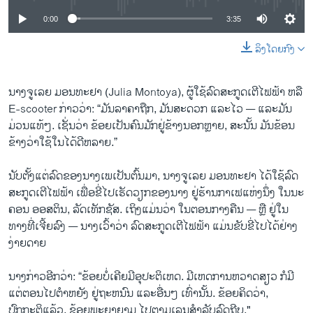
0:00
3:35
ລິງໂດຍກົງ
ນາງ​ຈູ​ເລຍ ມອນທະ​ຢາ (Julia Montoya), ຜູ້ໃຊ້ລົດສະ​ກູດ​ເຕີ​ໄຟ​ຟ້າ ຫລື
E-scooter ກ່າວ​ວ່າ: “ມັນລາຄາຖືກ, ມັນສະດວກ ແລະໄວ — ແລະມັນ
ມ່ວນແທ້ໆ. ​ເຊັ່ນ​ວ່າ ຂ້ອຍ​ເປັນ​ຄົນມັກ​ຢູ່​ຂ້າງ​ນອກ​ຫຼາຍ, ສະ​ນັ້ນ​ ມັນຂ້ອນ​
ຂ້າງວ່າ​ໃຊ້​ໃນໄດ້​ດີຫລາຍ.”
ນັບຕັ້ງແຕ່ລົດຂອງນາງເພ​ເປັນ​ຕົ້ນ​ມາ, ນາງ​ຈູ​ເລຍ ມອນທະ​ຢາ ໄດ້ໃຊ້ລົດ
ສະ​ກູດ​ເຕີໄຟຟ້າ ເພື່ອຂີ່ໄປເຮັດວຽກຂອງນາງ ຢູ່ຮ້ານກາເຟແຫ່ງ​ນຶ່ງ ​ໃນ​ນະ​
ຄອນ ອອ​ສ​ຕິນ, ລັດ​ເທັກ​ຊັ​ສ. ເຖິງແມ່ນວ່າ ໃນຕອນກາງຄືນ — ຫຼື ຢູ່ໃນ
ທາງ​ທີ່​ເຈີ້ຍລົງ — ນາງເວົ້າວ່າ ລົດສະ​ກູດ​ເຕີໄຟຟ້າ ແມ່ນຂັບຂີ່​ໄປໄດ້ຢ່າງ​
ງ່າຍດາຍ
ນາງກ່າວ​ອີກວ່າ: “ຂ້ອຍບໍ່ເຄີຍມີອຸປະຕິເຫດ. ມີເຫດການຫວາດ​ສຽວ ກໍ​ມີ
ແຕ່ຕອນ​ໄປຕໍາ​ຫຍັງ ຢູ່ຖະຫນົນ ແລະອື່ນໆ ເທົ່າ​ນັ້ນ. ຂ້ອຍຄິດວ່າ,
ປົກກະຕິແລ້ວ, ຂ້ອຍພະຍາຍາມ ໄ​ປ​ຕາມເລນສຳ​ລັບລົດຖີບ."