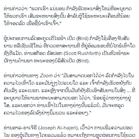
​ທ່ານ​ກ່າວ​ວ່າ: "ພວກເຮົາ ແນ່ນອນ ກຳ​ລັງພັດທະນາສິ່ງໃຫມ່ທີ່ອະນຸຍາດ
ໃຫ້ພວກເຮົາ ເສີມຂະຫຍາຍສິ່ງນັ້ນ ສໍາລັບຜູ້ໃຊ້ພະ​ຫະ​ນ​ະ​ເຄື່ອນທີ່ນ້ອຍ
ໃຫ້ຈອດລົດ ເພື່ອຊີ້ນໍາເຂົາເຈົ້າ."
ຜູ້ປະກອບການລົດ​ສະ​ກູດ​ເຕີ​ໄຟ​ຟ້າ ເບີດ (Bird) ກໍາລັງໃຊ້ເຄື່ອງ​ຈັບ​ສັນ​
ຍານ ຫລືເຊັນເຊີໃຫມ່ ທີ່ກວດຫາສະຖານທີ່ ທີ່​ຢູ່ອ້ອມ​ຮອບ​ທີ່ບໍ່ໄກພໍ​ເທົ່າ​ໃດ
ຊັງຕີແມັດ. ທ່ານ​ສ​ກັອດ ຣັ​ສ​ຝອກ (Scott Rushforth) ​ເປັນ​ຫົວໜ້າ​ພະ​
ນັກ​ງານດ້ານ​ພາ ຫະນະ​ຂອງບໍ​ລິ​ສັດເບີດ (Bird).
ທ່ານ​ກ່າວ​ຜ່ານ​ທາງ
Zoom
ວ່າ:
“ມັນສາມາດບອກໄດ້ວ່າ ລົດກຳລັງໄປ​ໃນ​
ຄວາມໄວເທົ່າໃດ ແລະມັນງ່ຽງ​ໄປ​ແບບໃດ ແລະ ເຈົ້າກຳລັງເຮັດຫຍັງກັບ
ຄັນ​ເລັ່ງ ແລະເບຣກ. ແລະ​ຫຼັງ​ຈາກ​ນັ້ນ​ມັນ​ກໍຍັງຮັບ​ເອົາ​ສັນ​ຍານ​ໃນສິ່ງ ... ທີ່​
ອະ​ນຸ​ຍາດ​ໃຫ້​ຍານ​ພາ​ຫະ​ນະສາ​ມາດບອກ ໄດ້​ວ່າ, 'ຂ້ອຍ​ຮູ້​ວ່າ​ທາງ​ຍ່າງ​ຢູ່​
ໃສ, ແລະບອກ​ວ່າ ​ທ່ານເຂົ້າໄປໃນທາງ​ຍ່າງນັ້ນ​ແລ້ວ​ບໍ, ມັນຈະຫລຸດ​
ຄວາມ​ໄວຂອງ​ລົດລົງ​ຢ່າງນິ້ມນວນ ແລະຄ່ອຍໆ."
ທ່ານອາ​ລ-ຮາ​ເຈິ​ຣີ (Joseph Al-hajeri), ເວົ້າວ່າ ການເພີ່ມຄວາມປອດ
ໄພ ຂອງ​ຜູ້ເດີນທາງໂດຍລວມແລ້ວ ຫມາຍເຖິງການຫຼຸດຜ່ອນການໃຊ້ຍວດ