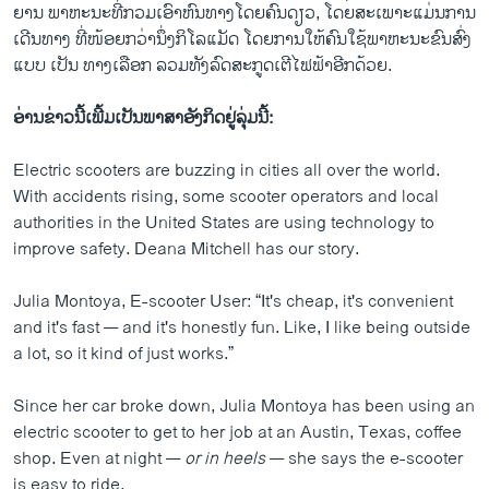
ຍານ ພາຫະນະທີ່ກວມ​ເອົາຫົນ​ທາງ​ໂດຍຄົນດຽວ, ໂດຍສະເພາະແມ່ນການ
ເດີນທາງ ທີ່​ໜ້ອຍກວ່ານຶ່ງກິໂລແມັດ ໂດຍການໃຫ້ຄົນໃຊ້ພາ​ຫະ​ນະຂົນສົ່ງ
ແບບ ເປັນ ທາງເລືອກ ລວມທັງລົດ​ສະ​ກູດ​ເຕີ​ໄຟ​ຟ້າ​ອີກ​ດ້ວຍ.
ອ່ານ​ຂ່າວນີ້​ເພີ້ມ​ເປັນ​ພາ​ສາ​ອັງ​ກິດ​ຢູ່​ລຸ່ມນີ້:
Electric scooters are buzzing in cities all over the world.
With accidents rising, some scooter operators and local
authorities in the United States are using technology to
improve safety. Deana Mitchell has our story.
Julia Montoya, E-scooter User: “It's cheap, it's convenient
and it's fast — and it's honestly fun. Like, I like being outside
a lot, so it kind of just works.”
Since her car broke down, Julia Montoya has been using an
electric scooter to get to her job at an Austin, Texas, coffee
shop. Even at night —
or in heels
— she says the e-scooter
is easy to ride.