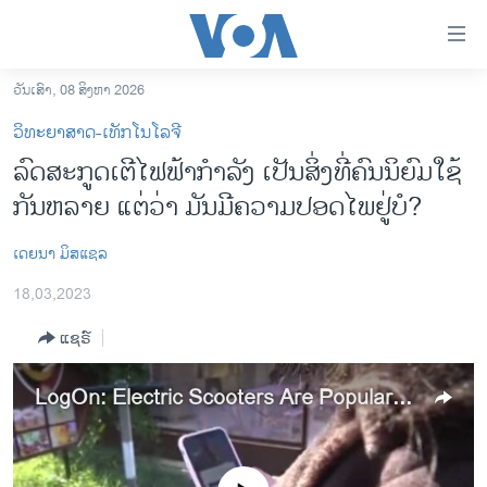
ລິ້ງ
ສຳຫລັບ
ເຂົ້າ
ວັນເສົາ, 08 ສິງຫາ 2026
ຫາ
ໂຮມເພຈ
ວິທະຍາສາດ-ເທັກໂນໂລຈີ
ຂ້າມ
ລາວ
ລົດສະກູດເຕີໄຟຟ້າກຳລັງ ​ເປັນສິ່ງ​ທີ່ຄົນ​ນິ​ຍົມໃຊ້
ຂ້າມ
ອາເມຣິກາ
ກັນຫລາຍ ແຕ່​ວ່າ ​ມັນ​ມີ​ຄວາມ​ປອດ​ໄພ​ຢູ່​ບໍ?
ຂ້າມ
ໄປ
ການເລືອກຕັ້ງ ປະທານາທີບໍດີ ສະຫະລັດ 2024
ຫາ
ເດຍ​ນາ ​ມິ​ສ​ແຊ​ລ
ຂ່າວ​ຈີນ
ຊອກ
18,03,2023
ຄົ້ນ
ໂລກ
ແຊຣ໌
ເອເຊຍ
ອິດສະຫຼະພາບດ້ານການຂ່າວ
LogOn: Electric Scooters Are Popular, but Are They Safe?
ຊີວິດຊາວລາວ
ຊຸມຊົນຊາວລາວ