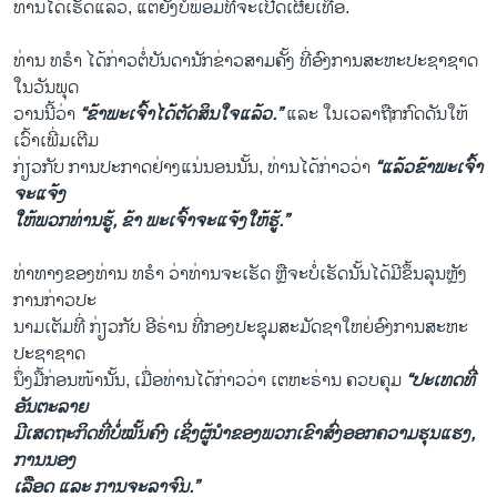
ທ່ານໄດ້ເຮັດແລ້ວ, ແຕ່ຍັງບໍ່ພ້ອມທີ່ຈະເປີດເຜີຍເທື່ອ.
ທ່ານ ທຣຳ ໄດ້ກ່າວຕໍ່ບັນດານັກຂ່າວສາມຄັ້ງ ທີ່ອົງການສະຫະປະຊາຊາດ
ໃນວັນພຸດ
ວານນີ້ວ່າ
“ຂ້າພະເຈົ້າໄດ້ຕັດສິນໃຈແລ້ວ.”
ແລະ ໃນເວລາຖືກກົດດັນໃຫ້
ເວົ້າເພີ່ມເຕີມ
ກ່ຽວກັບ ການປະກາດຢ່າງແນ່ນອນນັ້ນ, ທ່ານໄດ້ກ່າວວ່າ
“ແລ້ວຂ້າພະເຈົ້າ
ຈະແຈ້ງ
ໃຫ້ພວກທ່ານຮູ້, ຂ້າ ພະເຈົ້າຈະແຈ້ງໃຫ້ຮູ້.”
ທ່າທາງຂອງທ່ານ ທຣຳ ວ່າທ່ານຈະເຮັດ ຫຼືຈະບໍ່ເຮັດນັ້ນໄດ້ມີຂຶ້ນລຸນຫຼັງ
ການກ່າວປະ
ນາມເຕັມທີ່ ກ່ຽວກັບ ອີຣ່ານ ທີ່ກອງປະຊຸມສະມັດຊາໃຫຍ່ອົງການສະຫະ
ປະຊາຊາດ
ນຶ່ງມື້ກ່ອນໜ້ານັ້ນ, ເມື່ອທ່ານໄດ້ກ່າວວ່າ ເຕຫະຣ່ານ ຄວບຄຸມ
“ປະເທດທີ່
ອັນຕະລາຍ
ມີເສດຖະກິດທີ່ບໍ່ໝັ້ນຄົງ ເຊິ່ງຜູ້ນຳຂອງພວກເຂົາສົ່ງອອກຄວາມຮຸນແຮງ,
ການນອງ
ເລືອດ ແລະ ການຈະລາຈົນ.”