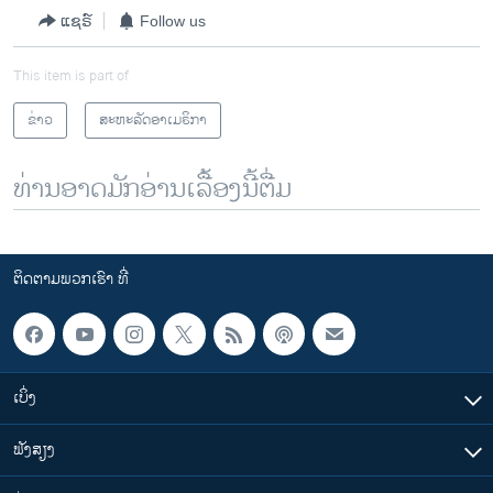
ແຊຣ໌
Follow us
This item is part of
ຂ່າວ
ສະຫະລັດອາເມຣິກາ
ທ່ານອາດມັກອ່ານເລື້ອງນີ້ຕື່ມ
ຕິດຕາມພວກເຮົາ ທີ່
ເບິ່ງ
ຟັງສຽງ