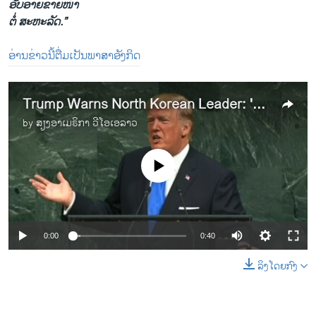
ອັບອາຍຂາຍໜ້າ
ຕໍ່ ສະຫະລັດ.”
ອ່ານຂ່າວນີ້ຕື່ມເປັນພາສາອັງກິດ
Trump Warns North Korean Leader: 'Rocket Man is on a Suicide Mission'
by
ສຽງອາເມຣິກາ ວີໂອເອລາວ
No media source currently available
0:00
0:40
ລິງໂດຍກົງ