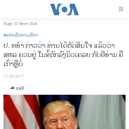
ລິ້ງ
ສຳຫລັບ
ເຂົ້າ
ວັນສຸກ, 07 ສິງຫາ 2026
ຫາ
ໂຮມເພຈ
ສະຫະລັດອາເມຣິກາ
ຂ້າມ
ລາວ
ປ. ທຣຳ ກ່າວວ່າ ທ່ານໄດ້ຕັດສິນໃຈ ແລ້ວວ່າ
ຂ້າມ
ອາເມຣິກາ
ສຫລ ຄວນຢູ່ ໃນຂໍ້ຕົກລົງນິວເຄລຍ ກັບອີຣ່ານ ຄື
ຂ້າມ
ໄປ
ການເລືອກຕັ້ງ ປະທານາທີບໍດີ ສະຫະລັດ 2024
ເກົ່າຫຼືບໍ່
ຫາ
ຂ່າວ​ຈີນ
ຊອກ
21,09,2017
ຄົ້ນ
ໂລກ
ແຊຣ໌
ເອເຊຍ
ອິດສະຫຼະພາບດ້ານການຂ່າວ
ຊີວິດຊາວລາວ
ຊຸມຊົນຊາວລາວ