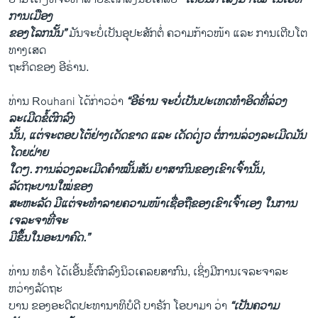
ການເມືອງ
ຂອງໂລກນັ້ນ”
ມັນຈະບໍ່ເປັນອຸປະສັກຕໍ່ ຄວາມກ້າວໜ້າ ແລະ ການເຕີບໂຕ
ທາງເສດ
ຖະກິດຂອງ ອີຣ່ານ.
ທ່ານ Rouhani ໄດ້ກ່າວວ່າ
“ອີຣ່ານ ຈະບໍ່ເປັນປະເທດທຳອິດທີ່ລ່ວງ
ລະເມີດຂໍ້ຕົກລົງ
ນັ້ນ, ແຕ່ຈະຕອບໂຕ້ຢ່າງເດັດຂາດ ແລະ ເດັດດ່ຽວ ຕໍ່ການລ່ວງລະເມີດມັນ
ໂດຍຝ່າຍ
ໃດໆ. ການລ່ວງລະເມີດຄຳໝັ້ນສັນ ຍາສາກົນຂອງເຂົາເຈົ້ານັ້ນ,
ລັດຖະບານໃໝ່ຂອງ
ສະຫະລັດ ມີແຕ່ຈະທຳລາຍຄວາມໜ້າເຊື່ອຖືຂອງເຂົາເຈົ້າເອງ ໃນການ
ເຈລະຈາທີ່ຈະ
ມີຂຶ້ນໃນອະນາຄົດ.”
ທ່ານ ທຣຳ ໄດ້ເອີ້ນຂໍ້ຕົກລົງນິວເຄລຍສາກົນ, ເຊິ່ງມີ​ການເຈລະຈາລະ
ຫວ່າງລັດຖະ
ບານ ຂອງອະດີດປະທານາທິບໍດີ ບາຣັກ ໂອບາມາ ວ່າ
“ເປັນຄວາມ