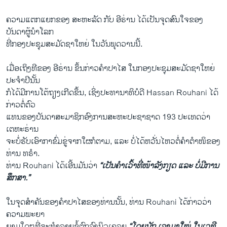
ຄວາມແຕກແຍກຂອງ ສະຫະລັດ ກັບ ອີຣ່ານ ໄດ້ເປັນຈຸດສົນໃຈຂອງ
ບັນດາຜູ້ນຳໂລກ
ທີ່ກອງປະຊຸມສະມັດຊາໃຫຍ່ ໃນວັນພຸດວານນີ້.
ເມື່ອເຖິງທີຂອງ ອີຣ່ານ ຂຶ້ນກ່າວຄຳປາໄສ ໃນກອງປະຊຸມສະມັດຊາໃຫຍ່
ປະຈຳປີນັ້ນ
ກໍໄດ້ມີການໂຕ້ຖຽງເກີດຂຶ້ນ, ເຊິ່ງປະທານາທິບໍດີ Hassan Rouhani ໄດ້
ກ່າວຕໍ່ຕົວ
ແທນຂອງບັນດາສະມາຊິກອົງການສະຫະປະຊາຊາດ 193 ປະເທດວ່າ
ເຕຫະຣ່ານ
ຈະບໍ່ຮັບເອົາກາຂົ່ມຂູ່ຈາກໃຜກໍຕາມ, ແລະ ບໍ່ໄດ້ຫວັ່ນໄຫວຕໍ່ຄຳຕຳໜິຂອງ
ທ່ານ ທຣຳ.
ທ່ານ Rouhani ໄດ້ເອີ້ນມັນວ່າ
“ເປັນຄຳເວົ້າທີ່ໜ້າລັງກຽດ ແລະ ບໍ່ມີການ
ສຶກສາ.”
ໃນຈຸດສຳຄັນຂອງຄຳປາໄສຂອງທ່ານນັ້ນ, ທ່ານ Rouhani ໄດ້ກ່າວວ່າ
ຄວາມພະຍາ
ຍາມໃດໆທີ່ຈະທຳລາຍຂໍ້ຕົກລົງນິວເຄລຍ
“ໂດຍນັກ ເລງມາໃໝ່ ໃນ​ເວທີ