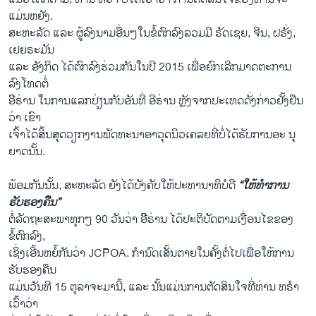
ແມ່ນຫຍັງ.
ສະຫະລັດ ແລະ ຜູ້ລົງນາມອື່ນໆໃນຂໍ້ຕົກລົງລວມມີ ຣັດເຊຍ, ຈີນ, ຝຣັ່ງ,
ເຢຍຣະມັນ
ແລະ ອັງກິດ ໄດ້ຕົກລົງຮ່ວມກັນໃນປີ 2015 ເພື່ອຍົກເລີກມາດຕະການ
ລົງໂທດຕໍ່
ອີີຣ່ານ ໃນການແລກປ່ຽນກັບອັນທີ່ ອີຣ່ານ ຫຼັງຈາກປະເທດດັ່ງກ່າວຢັ້ງຢືນ
ວ່າ ເຂົາ
ເຈົ້າໄດ້ສິ້ນສຸດວຽກງານພັດທະນາອາວຸດນິວເຄລຍທີ່ບໍ່ໄດ້ຮັບການອະ ນຸ
ຍາດນັ້ນ.
ພ້ອມກັນນັ້ນ, ສະຫະລັດ ຍັງໄດ້ບັງຄັບ​ໃຫ້ປະທານາທິບໍດີ
“ໃຫ້ທຳການ
ຮັບຮອງຄືນ”
ຕໍ່ລັດຖະສະພາທຸກໆ 90 ວັນວ່າ ອີີຣ່ານ ໄດ້ປະຕິບັດຕາມເງື່ອນໄຂຂອງ
ຂໍ້ຕົກລົງ,
ເຊິ່ງເອີ້ນຫຍໍ້ກັນວ່າ JCPOA. ກຳນົດເສັ້ນຕາຍໃນຄັ້ງຕໍ່ໄປເພື່ອໃຫ້ການ
ຮັບຮອງຄືນ
ແມ່ນວັນທີ 15 ຕຸລາຈະມານີ້, ແລະ ນັ້ນແມ່ນການຕັດສິນໃຈທີ່ທ່ານ ທຣຳ
ເວົ້າວ່າ