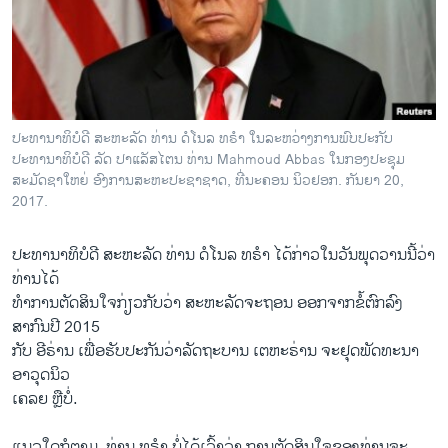
ວິທະຍາສາດ-ເທັກໂນໂລຈີ
ທຸລະກິດ
ພາສາອັງກິດ
ວີດີໂອ
ປະທານາທິບໍດີ ສະຫະລັດ ທ່ານ ດໍໂນລ ທຣຳ ໃນລະຫວ່າງການພົບປະກັບ
ສຽງ
ປະທານາທິບໍດີ ລັດ ປາແລັສໄຕນ ທ່ານ Mahmoud Abbas ໃນກອງປະຊຸມ
ສະມັດຊາໃຫຍ່ ອົງການສະຫະປະຊາຊາດ, ທີ່ນະຄອນ ນິວຢອກ. ກັນຍາ 20,
ລາຍການກະຈາຍສຽງ
2017.
ຕິດຕາມພວກເຮົາ ທີ່
ລາຍງານ
ປະທານາທິບໍດີ ສະຫະລັດ ທ່ານ ດໍໂນລ ທຣຳ ໄດ້ກ່າວໃນວັນພຸດວານນີ້ວ່າ
ທ່ານໄດ້
ທຳການຕັດສິນໃຈກ່ຽວກັບວ່າ ສະຫະລັດຈະຖອນ ອອກຈາກຂໍ້ຕົກລົງ
ພາສາຕ່າງໆ
ສາກົນປີ 2015
ກັບ ອີຣ່ານ ເພື່ອຮັບປະກັນວ່າລັດຖະບານ ເຕຫະຣ່ານ ຈະຢຸດພັດທະນາ
ອາວຸດນິວ
ເຄລຍ ຫຼືບໍ່.
ແນວໃດກໍຕາມ, ທ່ານ ທຣຳ ບໍ່ໄດ້ເວົ້າວ່າ ການຕັດສິນໃຈຂອງທ່ານຈະ