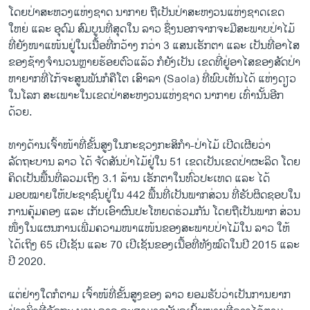
ໂດຍປ່າສະຫວງແຫ່ງຊາດ ນາກາຍ ຖືເປັນປ່າສະຫງວນແຫ່ງຊາດເຂດ
ໃຫຍ່ ແລະ ອຸດົມ ສົມບູນທີ່ສຸດໃນ ລາວ ຊຶ່ງນອກຈາກຈະມີສະພາບປ່າໄມ້
ທີ່ຍັງໜາແໜ້ນຢູ່ໃນເນື້ອທີ່ກວ້າງ ກວ່າ 3 ແສນເຮັກຕາ ແລະ ເປັນທີ່ອາໄສ
ຂອງຊ້າງຈຳນວນຫຼາຍຮ້ອຍຕົວແລ້ວ ກໍຍັງເປັນ ເຂດທີ່ຢູ່ອາໄສຂອງສັດປ່າ
ຫາຍາກທີ່ໄກ້ຈະສູນພັນກໍຄືໂຕ ເສົາລາ (Saola) ທີ່ພົບເຫັນໄດ້ ແຫ່ງດຽວ
ໃນໂລກ ສະເພາະໃນເຂດປ່າສະຫງວນແຫ່ງຊາດ ນາກາຍ ເທົ່ານັ້ນອີກ
ດ້ວຍ.
ທາງດ້ານເຈົ້າໜ້າທີ່ຂັ້ນສູງໃນກະຊວງກະສິກຳ-ປ່າໄມ້ ເປີດເຜີຍວ່າ
ລັດຖະບານ ລາວ ໄດ້ ຈັດສັນປ່າໄມ້ຢູ່ໃນ 51 ເຂດເປັນເຂດປ່າຜະລິດ ໂດຍ
ຄິດເປັນພື້ນທີ່ລວມເຖິງ 3.1 ລ້ານ ເຮັກຕາໃນທົ່ວປະເທດ ແລະ ໄດ້
ມອບໝາຍໃຫ້ປະຊາຊົນຢູ່ໃນ 442 ພື້ນທີ່ເປັນພາກສ່ວນ ທີ່ຮັບຜິດຊອບໃນ
ການຄຸ້ມຄອງ ແລະ ເກັບເອົາຜົນປະໂຫຍດຮ່ວມກັນ ໂດຍຖືເປັນພາກ ສ່ວນ
ໜຶ່ງໃນແຜນການເພີ່ມຄວາມໜາແໜ້ນຂອງສະພາບປ່າໄມ້ໃນ ລາວ ໃຫ້
ໄດ້ເຖິງ 65 ເປີເຊັນ ແລະ 70 ເປີເຊັນຂອງເນື້ອທີ່ທັງໝົດໃນປີ 2015 ແລະ
ປີ 2020.
ແຕ່ຢ່າງໃດກໍຕາມ ເຈົ້າໜ້ທີ່ຂັ້ນສູງຂອງ ລາວ ຍອມຮັບວ່າເປັນການຍາກ