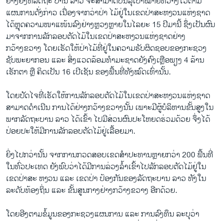
ຢ່າງຍິ່ງທີ່ລັດຖະ ບານ ລາວ ຈະສາມາດບັນລຸເປົ້າໝາຍທີ່ວາງໄວ້ຕາມ
ແຜນການດັ່ງກ່າວ ເນື່ອງຈາກວ່າປ່າ ໄມ້ຢູ່ໃນເຂດປ່າສະຫງວນແຫ່ງຊາດ
ໄດ້ຫຼຸດຄວາມໜາແໜ້ນລົງຢ່າງຫຼວງຫຼາຍໃນໄລຍະ 15 ປີມານີ້ ຊຶ່ງເປັນຜົນ
ມາຈາກການລັກລອບຕັດໄມ້ໃນເຂດປ່າສະຫງວນແຫ່ງຊາດຢ່າງ
ກວ້າງຂວາງ ໂດຍເຮັດໃຫ້ປ່າໄມ້ທີ່ຢູ່ໃນຄວາມຮັບຜິດຊອບຂອງກະຊວງ
ຊັບພະຍາກອນ ແລະ ສິ່ງແວດລ້ອມທຳມະຊາດຍັງຄົງເຫຼືອພຽງ 4 ລ້ານ
ເຮັກຕາ ຫຼື ຄິດເປັນ 16 ເປີເຊັນ ຂອງພື້ນທີ່ທັງໝົດເທົ່ານັ້ນ.
ໂດຍປັດໄຈທີ່ເຮັດໃຫ້ການລັກລອບຕັດໄມ້ໃນເຂດປ່າສະຫງວນແຫ່ງຊາດ
ສາມາດດຳເນີນ ການໄດ້ຢ່າງກວ້າງຂວາງນັ້ນ ເພາະມີຜູ້ບໍລິຫານຂັ້ນສູງໃນ
ພາກລັດຖະບານ ລາວ ໄດ້ເຂົ້າ ໄປມີສ່ວນຜົນປະໂຫຍດຮ່ວມດ້ວຍ ຈຶ່ງໄດ້
ປ່ອຍປະໃຫ້ມີການລັກລອບຕັດໄມ້ຢູ່ເລື້ອຍມາ.
ຍິ່ງໄປກວ່ານັ້ນ ຈາກການກວດສອບເຂດສຳປະທານຫຼາຍກວ່າ 200 ພື້ນທີ່
ໃນທົ່ວປະເທດ ຍັງພົບວ່າໄດ້ມີການລ່ວງລ້ຳເຂົ້າໄປລັກລອບຕັດໄມ້ຢູ່ໃນ
ເຂດປ່າສະ ຫງວນ ແລະ ເຂດປ່າ ປ້ອງກັນຂອງລັດຖະບານ ລາວ ທັງໃນ
ລະດັບທ້ອງຖິ່ນ ແລະ ຂັ້ນສູນກາງຢ່າງກວ້າງຂວາງ ອີກດ້ວຍ.
ໂດຍອີງຕາມຂໍ້ມູນຂອງກະຊວງແຜນການ ແລະ ການລົງທຶນ ລະບຸວ່າ