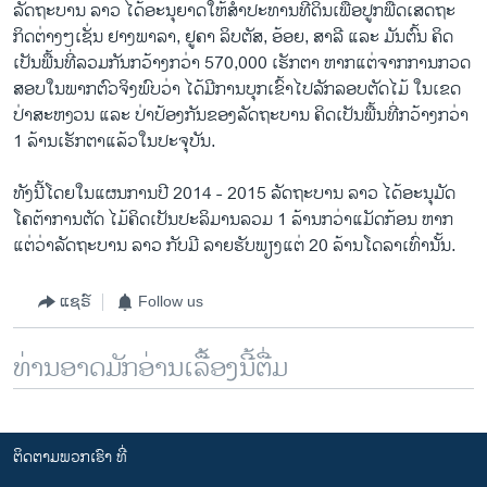
ລັດຖະບານ ລາວ ໄດ້ອະນຸຍາດໃຫ້ສຳປະທານທີ່ດິນເພື່ອປູກພືດເສດຖະ
ກິດຕ່າງໆເຊັ່ນ ຢາງພາລາ, ຢູຄາ ລິບຕັສ, ອ້ອຍ, ສາລີ ແລະ ມັນຕົ້ນ ຄິດ
ເປັນພື້ນທີ່ລວມກັນກວ້າງກວ່າ 570,000 ເຮັກຕາ ຫາກແຕ່ຈາກການກວດ
ສອບໃນພາກຕົວຈິງພົບວ່າ ໄດ້ມີການບຸກເຂົ້າໄປລັກລອບຕັດໄມ້ ໃນເຂດ
ປ່າສະຫງວນ ແລະ ປ່າປ້ອງກັນຂອງລັດຖະບານ ຄິດເປັນພື້ນທີ່ກວ້າງກວ່າ
1 ລ້ານເຮັກຕາແລ້ວໃນປະຈຸບັນ.
ທັງນີ້ໂດຍໃນແຜນການປີ 2014 - 2015 ລັດຖະບານ ລາວ ໄດ້ອະນຸມັດ
ໂຄຕ້າການຕັດ ໄມ້ຄິດເປັນປະລິມານລວມ 1​ ລ້ານກວ່າແມັດກ້ອນ ຫາກ
ແຕ່ວ່າລັດຖະບານ ລາວ ກັບມີ ລາຍຮັບພຽງແຕ່ 20 ລ້ານໂດລາເທົ່ານັ້ນ.
ແຊຣ໌
Follow us
ທ່ານອາດມັກອ່ານເລື້ອງນີ້ຕື່ມ
ຕິດຕາມພວກເຮົາ ທີ່