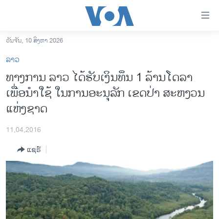
ລິ້ງ
ສຳຫລັບ
ເຂົ້າ
ວັນຈັນ, 10 ສິງຫາ 2026
ຫາ
ໂຮມເພຈ
ລາວ
ຂ້າມ
ລາວ
ທາງການ ລາວ ໄດ້ຮັບເງິນທຶນ 1 ລ້ານໂດລາ
ຂ້າມ
ອາເມຣິກາ
ເພື່ອນຳໃຊ້ ໃນການອະນຸລັກ ເຂດປ່າ ສະຫງວນ
ຂ້າມ
ໄປ
ການເລືອກຕັ້ງ ປະທານາທີບໍດີ ສະຫະລັດ 2024
ແຫ່ງຊາດ
ຫາ
ຂ່າວ​ຈີນ
ຊອກ
11,04,2016
ຄົ້ນ
ໂລກ
ແຊຣ໌
ເອເຊຍ
ອິດສະຫຼະພາບດ້ານການຂ່າວ
ຊີວິດຊາວລາວ
ຊຸມຊົນຊາວລາວ