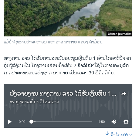
ວິທະຍາສາດ-ເທັກໂນໂລຈີ
ທຸລະກິດ
ພາສາອັງກິດ
ວີດີໂອ
ແມ່ນ້ຳໄຫຼຜ່ານປ່າສະຫງວນ ແຫ່ງຊາດ ນາກາຍ ແຂວງ ຄຳມ່ວນ.
ສຽງ
ທາງການ ລາວ ໄດ້ຮັບການສະໜັບສະໜູນເງິນທຶນ 1 ລ້ານໂດລາຕໍ່ປີຈາກ
ລາຍການກະຈາຍສຽງ
ກຸ່ມຜູ້ລົງທຶນໃນ ໂຄງການເຂື່ອນນ້ຳເທີນ 2 ສຳລັບນຳໃຊ້ໃນການອະນຸລັກ
ຕິດຕາມພວກເຮົາ ທີ່
ລາຍງານ
ເຂດປ່າສະຫງວນແຫ່ງຊາດ ນາ ກາຍ ເປັນເວລາ 30 ປີຕິດຕໍ່ກັນ.
ຟັງລາຍງານ ທາງການ ລາວ ໄດ້ຮັບເງິນທຶນ 1 ລ້ານໂດລາ ສຳລັບນຳໃຊ້ ໃນການອະນຸລັກ ເຂດປ່າ ສະຫງວນ ແຫ່ງຊາດ
ພາສາຕ່າງໆ
by
ສຽງອາເມຣິກາ ວີໂອເອລາວ
No media source currently available
0:00
4:50
ລິງໂດຍກົງ