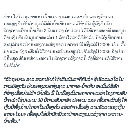
ທ່ານ ໂອໄດ ສຸດາພອນ ເຈົ້າແຂວງ ແລະ ເລເຂາພັກແຂວງຄຳມ່ວນ
ຖະແຫຼງຢືນຢັນວ່າ ກຸ່ມບໍລິສັດນ້ຳເທີນ ພາວເວີຈຳກັດ ຜູ້ລົງທຶນໃນ
ໂຄງການເຂື່ອນນ້ຳເທີນ 2 ໃນແຂວງ ຄຳ ມ່ວນ ໄດ້ໃຫ້ການສະໜັບສະໜູນ
ດ້ານເງິນທຶນໃນມູນຄ່າສະເລ່ຍ 1 ລ້ານໂດລາຕໍ່ປີສຳລັບ ນຳໃຊ້ເພື່ອການ
ອະນຸລັກເຂດປ່າສະຫງວນແຫ່ງຊາດ ນາກາຍ ນັບຕັ້ງແຕ່ປີ 2005 ເປັນ ຕົ້ນ
ມາ ແລະ ຍັງຈະສືບຕໍ່ໃຫ້ການສະໜັບສະໜູນໄປຈົນເຖິງປີ 2035 ຊຶ່ງເປັນ
ປີສິ້ນສຸດ ສັນຍາສຳປະທານໃນໂຄງການດັ່ງກ່າວນີ້ ດັ່ງທີ່ທ່ານໄດ້ໃຫ້ການ
ຢືນຢັນວ່າ.
"ລັດຖະບານ ລາວ ພວກເຮົາກໍໄດ້ເຫັນບັນຫາຄືກັນວ່າ ຊິເຮັດແນວໃດໃນ
ການປ້ອງກັນ ປ່າສະຫງວນແຫ່ງຊາດ ນາກາຍ-ນ້ຳເທີນ ສະນັ້ນບໍລິສັດ
ກໍ່ສ້າງເຂື່ອນໄຟຟ້າ ນຳ້ເທີນ ນີ້ ໃນເບື້ອງຕົ້ນກະຄາດຄະເນວ່າໂຄງການອັນ
ນີ້ຈະນຳໃຊ້ປະມານ 30 ປີຕາມສັນຍາສຳ ປະທານ ແລະ ເພີ່ນກະຕົກລົງໃຫ້
ເງິນປີໜຶ່ງລ້ານໂດລາໃນເບື້ອງຕົ້ນ ແລ້ວກໍຈະຂຶ້ນລົງ ຕາມອັດຕາຂອງເງິນ
ແຕ່ລະໄລຍະ ເພື່ອສຸມໃສ່ປົກປັກຮັກສາປ່າສະຫງວນແຫ່ງຊາດ ນາກາຍ-
ນ້ຳເທີນ."