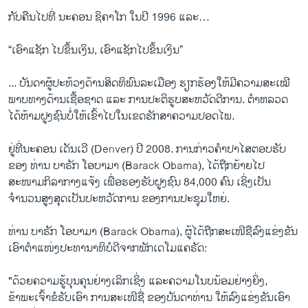
ກັບຄືນໄປທີ່ ນະຄອນ ຊິຄາໂກ ໃນປີ 1996 ແລະ…
“ເອົາແຊັກ ໄປຂຶ້ນເງິນ, ເອົາແຊັກໄປຂຶ້ນເງິນ”
... ບັນດາຜູ້​ປະ​ທ້ວງດ້ານ​ສິດທິ​ພົນລະ​ເມືອງ ຮຽກຮ້ອງ​ໃຫ້​ມີ​ຄວາມ​ສະ​ເໝີ​
ພາບ​ທາງ​ດ້ານ​ເຊື້ອ​ຊາດ ​ແລະ ການ​ປະຕິ​ຮູບ​ສະຫວັດດີ​ການ. ຕຳຫລວດ​
ໄດ້ຫ້າມ​ຝູງ​ຊົນ​ບໍ່​ໃຫ້​ເຂົ້າ​ໄປ​ໃນ​ເຂດຮັກສາຄວາມປອດໄພ.
ຢູ່ທີ່ນະຄອນ ເດັນເວີ (Denver) ປີ 2008. ການກ່າວຄຳປາໄສຕອບຮັບ
ຂອງ ທ່ານ ບາຣັກ ໂອບາມາ (Barack Obama), ໄດ້ຖືກຍ້າຍໄປ
ສະໜາມກິລາກາງແຈ້ງ ເພື່ອຮອງຮັບຝູງຊົນ 84,000 ຄົນ ເຊິ່ງເປັນ
ຈຳນວນສູງສຸດເປັນປະຫວັດການ ຂອງການປະຊຸມໃຫຍ່.
ທ່ານ ບາຣັກ ໂອບາມາ (Barack Obama), ຜູ້ໄດ້​ຖືກສະເໜີຊືລົງແຂ່ງຂັນ
ເອົາຕໍາແໜ່ງ​ປະ​ທາ​ນາ​ທິ​ບໍ​ດີ​ຈາກພັກ​ເດ​ໂມ​ແຄ​ຣັດ:
"ດ້ວຍຄວາມຮູ້ບຸນຄຸນຢ່າງເລິກເຊິ່ງ ແລະຄວາມໂນບນ້ອມຢ່າງຍິ່ງ,
ຂ້າພະເຈົ້າຂໍຮັບເອົາ ການສະເໜີຊື່ ຂອງບັນດາທ່ານ ໃຫ້ລົງແຂ່ງຂັນເອົາ