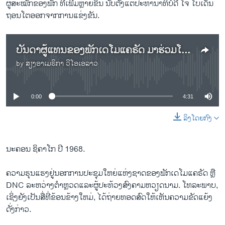
ຜູ້ສະໝັກຂອງພັກ ທີ່ເພີ້ມຫຼາຍຂຶ້ນ ນັບຕັ້ງແຕ່ປະທານາທິບໍດີ ໂຈ ໄບເດັນ
ຖອນໂຕອອກຈາກການແຂ່ງຂັນ.
ບັນດາຜູ້ແທນຂອງພັກເດໂມແຄຣັດ ມາຮ່ວມໂຕກັນ ທ່າມກາງກະແສຂອງທ່ານນາງ ແຮຣີສ
by
ສຽງອາເມຣິກາ ວີໂອເອລາວ
No media source currently available
0:00
4:31
ລິງໂດຍກົງ
ນະຄອນ ຊິຄາໂກ ປີ 1968.
ຄວາມ​ຮຸນ​ແຮງ​ຢູ່​ນອກການປະຊຸມໃຫຍ່ແຫ່ງຊາດຂອງພັກເດໂມແຄຣັດ ຫຼື
DNC ​ລະ​ຫວ່າງ​ຕໍາ​ຫຼວດ​ແລະ​ຜູ້​ປະ​ທ້ວງ​ສົງ​ຄາມ​ຫວຽດ​ນາມ. ໂທລະພາບ,
ເຊິ່ງຍັງເປັນສື່ທີ່ຂ້ອນຂ້າງໃຫມ່, ໄດ້ຖ່າຍທອດສົດໃຫ້ເຫັນຄວາມຂັດແຍ້ງ
ດັ່ງກ່າວ.