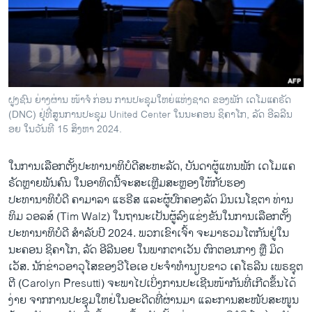
ວິທະຍາສາດ-ເທັກໂນໂລຈີ
ທຸລະກິດ
ພາສາອັງກິດ
ວີດີໂອ
ຝູງຊົນ ຍ່າງຜ່ານ ໜ້າຈໍ ກ່ອນ ການປະຊຸມໃຫຍ່ແຫ່ງຊາດ ຂອງພັກ ເດໂມແຄຣັດ
ສຽງ
(DNC) ຢຸ່ທີ່ສູນການປະຊຸມ United Center ໃນນະຄອນ ຊິຄາໂກ, ລັດ ອີລລີນ
ອຍ ໃນວັນທີ 15 ສິງຫາ 2024.
ລາຍການກະຈາຍສຽງ
ຕິດຕາມພວກເຮົາ ທີ່
ລາຍງານ
ໃນການເລືອກຕັ້ງປະທານາທິບໍດີສະຫະລັດ, ບັນດາຜູ້ແທນພັກ ເດໂມແຄ
ຣັດຫຼາຍພັນຄົນ ໃນອາທິດນີ້ຈະສະເຫຼີມສະຫຼອງໃຫ້ກັບຮອງ
ປະທານາທິບໍດີ ຄາມາລາ ແຮຣີສ ແລະຜູ້ປົກຄອງລັດ ມິນເນໂຊຕາ ທ່ານ
ພາສາຕ່າງໆ
ທິມ ວອລສ໌ (Tim Walz) ໃນຖານະເປັນຜູ້ລົງແຂ່ງຂັນໃນການເລືອກຕັ້ງ
ປະທານາທິບໍດີ ສໍາລັບປີ 2024. ພວກເຂົາເຈົ້າ ຈະມາຮວມໂຕກັນຢູ່ໃນ
ນະຄອນ ຊິຄາໂກ, ລັດ ອີ​ລີ​ນອຍ ໃນພາກຕາເວັນ ຕົກຕອນກາງ ຫຼື ມິດ
ເວັສ. ນັກຂ່າວອາວຸໂສຂອງວີໂອເອ ປະຈຳທຳນຽບຂາວ ເຄໂຣລີນ ເພຣຊຸຕ
ຕີ (Carolyn Presutti) ຈະ​ພາ​ໄປເບິ່ງການປະເຊີນໜ້າກັນທີ່ເກີດຂຶ້ນໄດ້
ງ່າຍ ຈາກການປະຊຸມໃຫຍ່ໃນອະດີດທີ່ຜ່ານມາ ແລະການສະໜັບສະໜູນ