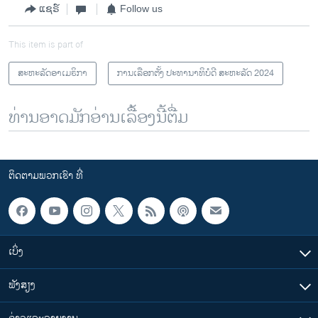
ແຊຣ໌
Follow us
This item is part of
ສະຫະລັດອາເມຣິກາ
ການເລືອກຕັ້ງ ປະທານາທິບໍດີ ສະຫະລັດ 2024
ທ່ານອາດມັກອ່ານເລື້ອງນີ້ຕື່ມ
ຕິດຕາມພວກເຮົາ ທີ່
ເບິ່ງ
ຟັງສຽງ