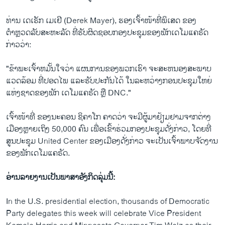
ທ່ານ ເດເຣັກ ເມເຢີ (Derek Mayer), ຮອງ​ເຈົ້າໜ້າທີ່ພິເສດ ​ຂອງ
ຕຳຫຼວດລັບ​ສະຫະລັດ ທີ່​ຮັບຜິດຊອບ​ກອງປະຊຸມຂອງພັກເດໂມແຄຣັດ
ກ່າວວ່າ:
"ຂ້າພະເຈົ້າຫມັ້ນໃຈວ່າ ແຜນການຂອງພວກເຮົາ ຈະສະຫນອງສະພາບ
ແວດລ້ອມ ທີ່ປອດໄພ ແລະຮັບປະກັນໄດ້ ໃນລະຫວ່າງກອນປະຊຸມໃຫຍ່
ແຫ່ງຊາດຂອງພັກ ເດໂມແຄຣັດ ຫຼື DNC."
ເຈົ້າ​ໜ້າ​ທີ່ ຂອງນະຄອນ ຊິຄາໂກ ຄາດ​ວ່າ ​ຈະ​ມີ​ຜູ້ມາຢ້ຽມຢາມຈາກຕ່າງ
ເມືອງ​ຫຼາຍ​ເຖິງ 50,000 ຄົນ​ ​ເພື່ອເຂົ້າ​ຮ່ວມ​ກອງ​ປະ​ຊຸມດັ່ງກ່າວ, ໂດຍ​ທີ່​
ສູນປະຊຸມ United Center ຂອງເມືອງ​ດັ່ງ​ກ່າວ ຈະເປັນເຈົ້າພາບຈັດ​ງານ​
ຂອງ​ພັກ​ເດ​ໂມ​ແຄ​ຣັດ.
ອ່ານລາຍງານເປັນພາສາອັງກິດລຸ່ມນີ້:
In the U.S. presidential election, thousands of Democratic
Party delegates this week will celebrate Vice President