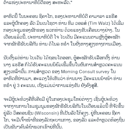
ຕໍາແໜ່ງປະທານາທິບໍດີຂອງ ສະຫະລັດ."
ອາທິດນີ້ ໃນນະຄອນ ຊິຄາໂກ, ຮອງປະທານາທິບໍດີ ຄາມາລາ ແຮຣີສ
ແລະຜູ້ປົກຄອງ ລັດ ມິນເນໂຊຕາ ທ່ານ ທິມ ວອລສ໌ (Tim Walz) ໄດ້ເລີ່ມ
ກອງປະຊຸມຂອງພັກຂອງ ພວກທ່ານ ດ້ວຍແຮງຂັບເຄື່ອນບາງຢ່າງ. ໃນ
ເດືອນແລ້ວນີ້, ປະທານາທິບໍດີ ໂຈ ໄບເດັນ ມີ​ຄະ​ແນນຕາມຫຼັງຜູ້ສະໝັກ
ຈາກພັກຣີພັບບລີກັນ ທ່ານ ດໍໂນລ ທຣຳ ໃນຢັ່ງ​ຫາງ​ສຽງທາງການເມືອງ.
ນັບ​ຕັ້ງ​ແຕ່​ທ່ານ ໄບເດັນ ໄດ້ຖອນໂຕອອກ​, ຜູ້​ສະ​ໝັກ​ຮັບ​ເລືອກ​ຕັ້ງ ທ່ານ
ນາງ ແຮຣີສ ກໍໄດ້ຮັບຄະແນນນິຍົມເພີ້ມຂຶ້ນໃນຜົນການສຳຫຼວດ​ຄະ​ແນນ​
ສຽງເ​ຫລົ່ານັ້ນ. ການສໍາຫຼວດ ຂອງ Morning Consult survey ໃນ
ອາທິດທີ່ຜ່ານມາ, ສະແດງໃຫ້ເຫັນວ່າ ທ່ານນາງ ມີຄະແນນນຳໜ້າ ທ່ານ
ທຣໍາ ຢູ່ 3 ຄະແນນ, ເຖິງແມ່ນວ່າການແຂ່ງຂັນ ຍັງຄົງສູສີ.
ຈະ​ມີ​ຜູ້​ປະ​ທ້ວງຄື​ທີ່ເຄີຍ​ມີ ​ຢູ່​ໃນ​ກອງ​ປະ​ຊຸມໃຫຍ່ຕ່າງໆ ເຊັ່ນ​ຜູ້ປະທ້ວງ​
ຈາກ​ງານການ​ໂຮມ​ຊຸມ​ນຸມຂອງ​ພັກ​ຣີ​ພັບ​ບ​ລິ​ກັນ​ໃນ​ເດືອນ​ແລ້ວ​ນີ້ ທີ່​ຈັດ​ຂຶ້ນ​
ຢູ່​ລັດ ວິສຄອນຊິນ (Wisconsin) ທີ່ເປັນລັດໃກ້​ຄຽງ. ຢູ່ທີ່ນະຄອນ ຊີຄາ
ໂກ, ຈະມີເຈົ້າໜ້າທີ່ຂອງລັດຖະບານກາງ, ຂອງລັດ ແລະຕໍາຫຼວດທ້ອງຖິ່ນ
ເປັນພັນໆຄົນລໍຖ້າພວກເຂົາຢູ່ທີ່ນັ້ນ.