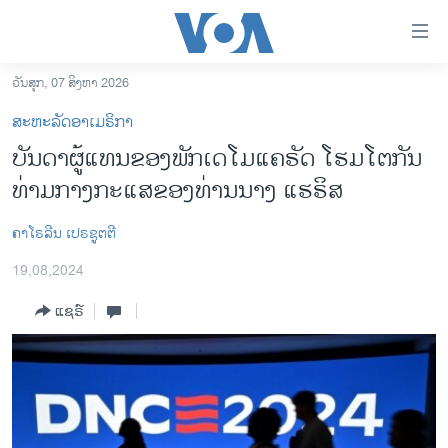
ລິ້ງ
ສຳຫລັບ
ເຂົ້າ
ວັນສຸກ, 07 ສິງຫາ 2026
ຫາ
ໂຮມເພຈ
ສະຫະລັດອາເມຣິກາ
ຂ້າມ
ລາວ
ບັນດາຜູ້ແທນຂອງພັກເດໂມແຄຣັດ ໂຮມໂຕກັນ
ຂ້າມ
ອາເມຣິກາ
ທ່າມກາງກະແສຂອງທ່ານນາງ ແຮຣິສ
ຂ້າມ
ໄປ
ການເລືອກຕັ້ງ ປະທານາທີບໍດີ ສະຫະລັດ 2024
ຫາ
ຄາໂຣລີນ ເປຣຊູຕຕີ
ຂ່າວ​ຈີນ
ຊອກ
19,08,2024
ຄົ້ນ
ໂລກ
ແຊຣ໌
ເອເຊຍ
ອິດສະຫຼະພາບດ້ານການຂ່າວ
ຊີວິດຊາວລາວ
ຊຸມຊົນຊາວລາວ