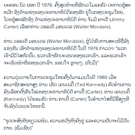
ນະຄອນ ນິວ ຢອກ ປີ 1976. ຄັ້ງສຸດທ້າຍທີ່ພັກເດໂມແຄຣັດ ປະກາດຜູ້ສະ
ຫມັກ ຊິງຕຳແໜ່ງຮອງປະທານາທິບໍດີຂອງພັກ ຢູ່ໃນກອງປະຊຸມໃຫຍ່,
ໂດຍຜູ້ສະໝັກຊິງ ຕຳແໜ່ງປະທານາທິບໍດີ ທ່ານ ຈິມມີ ຄາເຕີ (Jimmy
Carter) ເລືອກທ່ານ ວອລເຕີ ມອນເດລ (Walter Mondale).
ທ່ານ ວອລເຕີ ມອນເດລ (Walter Mondale), ຜູ້ໄດ້ຮັບ​ການສະເໜີຊື່ລົງ
ແຂ່ງຂັນ ເອົາຕໍາແໜ່ງຮອງປະທານາທິບໍດີ ໃນປີ 1976 ກ່າວວ່າ: “ພວກ
ເຮົາມີວິໄສທັດນັ້ນ, ພວກເຮົາຮັກປະເທດຂອງພວກເຮົາ, ແລະພວກເຮົາ
ຈະເຮັດໜ້າທີ່ຂອງພວກເຮົາ. ຂອບໃຈ ຫຼາຍໆ. (ຕົບມື)”
ຄວາມ​ວຸ່ນວາຍ​ໃນ​ການ​ປະຊຸມໃຫຍ່​ຄັ້ງ​ຕໍ່ມາແມ່ນ​ໃນ​ປີ 1980 ເມື່ອ​
ສະມາຊິກ​ສະພາ​ສູງ ທ່ານ ເທັດ ເຄນເນດີ້ (Ted Kennedy) ຄັດຄ້ານ​ການ​
ລົງເລືອກ​ຕັ້ງຄືນໃໝ່ຂອງ​ປະທານາທິບໍດີ ຄາເຕີ້ (Carter). ທ່ານ ເຄນເນດີ້
(Kennedy) ​ໄດ້ຍອມຮັບ ທ່ານ ຄາເຕີ້ (Carter) ໃນຄໍາປາໄສທີ່ມີຊື່ສຽງທີ່
ຈົບລົງດ້ວຍປະໂຫຍກນີ້.
“ຈຸດປະສົງຍັງໜຽວແໜ້ນ, ຄວາມຫວັງຍັງຄົງຢູ່ ແລະຄວາມຝັນຈະບໍ່ມີວັນ
ຕາຍ. (ຊົມເຊີຍ)”