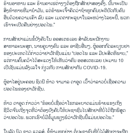
ຮ້ານອາຫານ ແລະ ຮ້ານຄາເຟຕ່າງໆຕ້ອງຖືກສັກຢາສອງຄັ້ງ. ນັ້ນຈະເປັນ
ສິ່ງທ້າທາຍທີ່ມານຳມັນ, ແຕ່ຂ້າພະເຈົ້າຄິດວ່າຖ້າທຸກຄົນປະຕິບັດກັບຄົນ
ອື່ນດ້ວຍຄວາມເຄົາ ລົບ ແລະ ເມດຕາກະລຸນາໃນລະຫວ່າງໄລຍະນີ້, ພວກ
ເຮົາຈະເປີດຄືນຢ່າງປອດໄພ.”
ການສັກຢາແມ່ນຂໍ້ບັງຄັບໃນ ອອສເຕຣເລຍ ສຳລັບພະນັກງານ
ສາທາລະນະສຸກ, ນາຍຄູບາງຄົນ ແລະ ອາຊີບອື່ນໆ. ຜູ້ອອກກົດລະບຽບຢາ
ຂອງປະເທດໄດ້ກ່າວວ່າຢາວັກຊີນແມ່ນ “ປອດໄພ ແລະ ມີປະສິດທິພາບ,”
ແຕ່ການຄົ້ນຄວ້າໄດ້ສະແດງໃຫ້ເຫັນວ່າຄົນ ອອສເຕຣເລຍ ປະມານ 10
ເປີເຊັນແມ່ນລັງເລໃຈ ກ່ຽວກັບ ການສັກຢາກັນ COVID-19.
ຜູ້ອາໄສຢູ່ນະຄອນ ຊິດນີ ທ້າວ ຈາມາລ ດາອູດ ເວົ້າວ່າລາວບໍ່ເຊື່ອຄວາມ
ປອດໄພຂອງຢາວັກຊີນ.
ທ້າວ ດາອູດ ກ່າວວ່າ “ຂ້ອຍບໍ່ເຊື່ອວ່າໂຣກລະບາດແມ່ນຮ້າຍແຮງເຖິງ
ຊີວິດຈົນເຖິງຈຸດທີ່ວ່າຕ້ອງບັງຄັບໃຫ້ປະຊາຊົນໄປສັກຢາທີ່ບໍ່ໄດ້ຖືກພິສູດ
ວ່າປອດໄພ. ພວກເຮົາບໍ່ມີຂໍ້ມູນພຽງພໍວ່າວັກຊີນນີ້ແມ່ນປອດໄພ.”
ໃນລັດ ນິວ ຊາວ ແວລສ໌, ຂໍ້ຫ້າມທຸກຢ່າງ ຕໍ່ປະຊາຊົນທີ່ບໍ່ໄດ້ສັກຢາຈະຖືກ