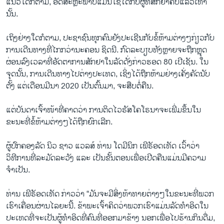
ແນວໃດກໍຕາມ, ອິດສະຫຼະພາບແມ່ນໃຊ້ໄດ້ກັບຜູ້ທີ່ສັກຢາຄົບແລ້ວເທົ່າ
ນັ້ນ.
ເຖິງຢ່າງໃດກໍຕາມ, ປະຊາຊົນທຸກຄົນຍັງປະເຊີນກັບຂໍ້ຫ້າມຕ່າງໆກ່ຽວກັບ
ການເດີນທາງທີ່ໄກກວ່ານະຄອນ ຊິດນີ. ກົດລະບຽບທັງຫຼາຍຈະຖືກຫຼຸດ
ຜ່ອນລົງເວລາທີ່ອັດຕາການສັກຢາໃນລັດດັ່ງກ່າວຮອດ 80 ເປີເຊັນ. ໃນ
ຈຸດນັ້ນ, ການເດີນທາງໄປຕ່າງປະເທດ, ເຊິ່ງໄດ້ຖືກຫ້າມຢ່າງເຄັ່ງຄັດນັບ
ຕັ້ງ ແຕ່ເດືອນມີນາ 2020 ເປັນຕົ້ນມາ, ຈະສືບຕໍ່ຄືນ.
ແຕ່ບັນດາເຈົ້າໜ້າທີ່ຄາດວ່າ ການຕິດໄວຣັສໂຄໂຣນາຈະເພີ່ມຂຶ້ນໃນ
ຂະນະທີ່ຂໍ້ຫ້າມຕ່າງໆໄດ້ຖືກຍົກເລີກ.
ຜູ້ປົກຄອງລັດ ນິວ ຊາວ ແວລສ໌ ທ່ານ ໂດມີນິກ ເພີຣັອດເທັດ ເວົ້າວ່າ
ວິທີການທີ່ລະມັດລະວັງ ແລະ ເປັນຂັ້ນຕອນເພື່ອເປີດຄືນແມ່ນມີຄວາມ
ຈຳເປັນ.
ທ່ານ ເພີຣັອດເທັດ ກ່າວວ່າ “ມັນຈະມີສິ່ງທ້າທາຍຕ່າງໆໃນຂະນະທີ່ພວກ
ເຮົາເຄື່ອນຜ່ານໄລຍະນີ້. ຂ້າພະເຈົ້າຄິດວ່າພວກເຮົາແມ່ນລັດທຳອິດໃນ
ປະເທດທີ່ຈະເປັນຜູ້ທຳອິດທີ່ຄົນທີ່ອອກມາຂ້າງ ນອກເພື່ອໄປຮ້ານກິນດື່ມ,