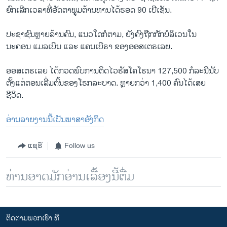
ຍົກເລີກເວລາທີ່ອັດຕາພູມຕ້ານທານໄດ້ຮອດ 90 ເປີເຊັນ.
ປະຊາຊົນຫຼາຍລ້ານຄົນ, ແນວໃດກໍຕາມ, ຍັງຄົງຖືກກັກບໍລິເວນໃນ
ນະຄອນ ແມລເບິນ ແລະ ແຄນເບີຣາ ຂອງອອສເຕຣເລຍ.
ອອສເຕຣເລຍ ໄດ້ກວດພົບການຕິດໄວຣັສໂຄໂຣນາ 127,500 ກໍລະນີນັບ
ຕັ້ງແຕ່ຕອນເລີ່ມຕົ້ນຂອງໂຣກລະບາດ. ຫຼາຍກວ່າ 1,400 ຄົນໄດ້ເສຍ
ຊີວິດ.
ອ່ານລາຍງານນີ້ເປັນພາສາອັງກິດ
ແຊຣ໌
Follow us
ທ່ານອາດມັກອ່ານເລື້ອງນີ້ຕື່ມ
ຕິດຕາມພວກເຮົາ ທີ່