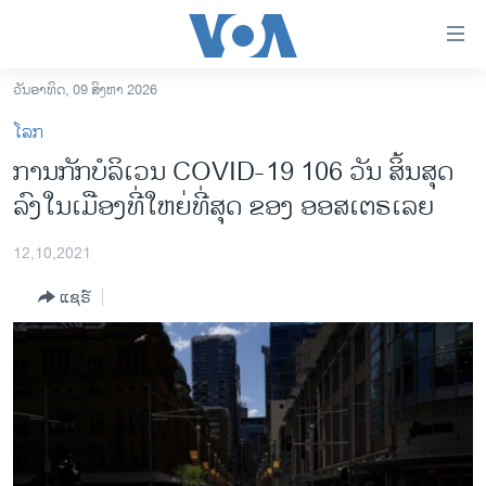
ລິ້ງ
ສຳຫລັບ
ເຂົ້າ
ວັນອາທິດ, 09 ສິງຫາ 2026
ຫາ
ໂຮມເພຈ
ໂລກ
ຂ້າມ
ລາວ
ການກັກບໍລິເວນ COVID-19 106 ວັນ ສິ້ນສຸດ
ຂ້າມ
ອາເມຣິກາ
ລົງໃນເມືອງທີ່ໃຫຍ່ທີ່ສຸດ ຂອງ ອອສເຕຣເລຍ
ຂ້າມ
ໄປ
ການເລືອກຕັ້ງ ປະທານາທີບໍດີ ສະຫະລັດ 2024
ຫາ
12,10,2021
ຂ່າວ​ຈີນ
ຊອກ
ແຊຣ໌
ຄົ້ນ
ໂລກ
ເອເຊຍ
ອິດສະຫຼະພາບດ້ານການຂ່າວ
ຊີວິດຊາວລາວ
ຊຸມຊົນຊາວລາວ