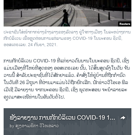
ວິທະຍາສາດ-ເທັກໂນໂລຈີ
ທຸລະກິດ
ພາສາອັງກິດ
ປະຊາຊົນໃສ່ໜ້າກາກຍ່າງຂ້າງລາງຂອງລົດລາງ ຢູ່ໃຈກາງເມືອງ ໃນລະຫວ່າງການ
ວີດີໂອ
ກັກບໍລິເວນ ເພື່ອຫຼຸດຜ່ອນການແຜ່ລາມຂອງ COVID-19 ໃນນະຄອນ ຊິດນີ,
ອອສເຕຣເລຍ. 24 ກັນຍາ, 2021.
ສຽງ
ການກັກບໍລິເວນ COVID-19 ທີ່ແກ່ຍາວດົນນານໃນນະຄອນ ຊິດນີ, ເຊິ່ງ
ລາຍການກະຈາຍສຽງ
ຕິດຕາມພວກເຮົາ ທີ່
ແມ່ນເມືອງທີ່ໃຫຍ່ທີ່ສຸດຂອງ ອອສເຕຣເລຍ ນັ້ນ, ໄດ້ສິ້ນສຸດລົງໃນວັນ ຈັນ
ລາຍງານ
ວານນີ້ ສຳລັບປະຊາຊົນທີ່ໄດ້ສັກຢາແລ້ວ. ຄຳສັ່ງໃຫ້ຢູ່ບ້ານທີ່ຖືກກຳນົດ
ໃນວັນທີ 26 ມິຖຸນາ ທີ່ຜ່ານມາແມ່ນໄດ້ຖືກຍົກເລີກ. ນັກຂ່າວວີໂອເອ ຟິລ
ເມີເຊີ ມີລາຍງານ ຈາກນະຄອນ ຊິດນີ, ເຊິ່ງ ພຸດທະສອນ ຈະນຳລາຍລະ
ພາສາຕ່າງໆ
ອຽດມາສະເໜີທ່ານໃນອັນດັບຕໍ່ໄປ.
ຟັງລາຍງານ ການກັກບໍລິເວນ COVID-19 106 ວັນສິ້ນສຸດລົງ ໃນເມືອງທີ່ໃຫຍ່ທີ່ສຸດຂອງ ອອສເຕຣເລຍ
by
ສຽງອາເມຣິກາ ວີໂອເອລາວ
No media source currently available