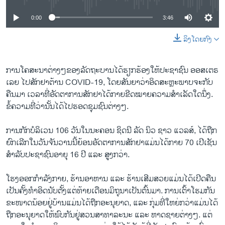
0:00
3:46
ລິງໂດຍກົງ
ການໂຄສະນາຕ່າງໆຂອງລັດຖະບານໄດ້ຮຽກຮ້ອງໃຫ້ປະຊາຊົນ ອອສເຕຣ
ເລຍ ໄປສັກຢາຕ້ານ COVID-19, ໂດຍສັນຍາວ່າອິດສະຫຼະພາບຈະກັບ
ຄືນມາ ເວລາທີ່ອັດຕາການສັກຢາໄດ້ກາຍຂີດໝາຍຄວາມສຳເລັດໃດນຶ່ງ.
ຂໍ້ຄວາມທີ່ວ່ານັ້ນໄດ້ໄປຮອດຊຸມຊົນຕ່າງໆ.
ການກັກບໍລິເວນ 106 ວັນໃນນະຄອນ ຊິດນີ ລັດ ນິວ ຊາວ ແວລສ໌, ໄດ້ຖືກ
ຍົກເລີກໃນວັນຈັນວານນີ້ຍ້ອນອັດຕາການສັກຢາແມ່ນໄດ້ກາຍ 70 ເປີເຊັນ
ສຳລັບປະຊາຊົນອາຍຸ 16 ປີ ແລະ ສູງກວ່າ.
ໂຮງອອກກຳລັງກາຍ, ຮ້ານອາຫານ ແລະ ຮ້ານເສີມສວຍແມ່ນໄດ້ເປີດຄືນ
ເປັນຄັ້ງທຳອິດນັບຕັ້ງແຕ່ທ້າຍເດືອນມິຖຸນາເປັນຕົ້ນມາ. ການເຕົ້າໂຮມກັນ
ຂະໜາດນ້ອຍຢູ່ບ້ານແມ່ນໄດ້ຖືກອະນຸຍາດ, ແລະ ກຸ່ມທີ່ໃຫຍ່ກວ່າແມ່ນໄດ້
ຖືກອະນຸຍາດໃຫ້ພົບກັນຢູ່ສວນສາທາລະນະ ແລະ ຫາດຊາຍຕ່າງໆ. ແຕ່