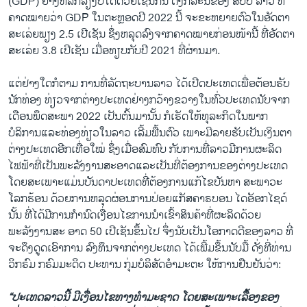
(GDP) ຢ່າງຫລີກລ່ຽງບໍ່ໄດ້ດ້ວຍເຊັ່ນກັນ ດັ່ງກໍລະນີຂອງ ສປປ ລາວ ທີ່
ຄາດໝາຍວ່າ GDP ໃນຕະຫຼອດປີ 2022 ນີ້ ຈະຂະຫຍາຍຕົວໃນອັດຕາ
ສະເລ່ຍພຽງ 2.5 ເປີເຊັນ ຊຶ່ງຫລຸດລົງຈາກຄາດໝາຍກ່ອນໜ້ານີ້ ທີ່ອັດຕາ
ສະເລ່ຍ 3.8 ເປີເຊັນ ເມື່ອທຽບກັບປີ 2021 ທີ່ຜ່ານມາ.
ແຕ່ຢ່າງໃດກໍຕາມ ການທີ່ລັດຖະບານລາວ ໄດ້ເປີດປະເທດເພື່ອຕ້ອນຮັບ
ນັກທ່ອງ ທ່ຽວຈາກຕ່າງປະເທດຢ່າງກວ້າງຂວາງໃນທົ່ວປະເທດນັບຈາກ
ເດືອນພຶດສະພາ 2022 ເປັນຕົ້ນມານັ້ນ ກໍເຮັດໃຫ້ທຸລະກິດໃນພາກ
ບໍລິການແລະທ່ອງທ່ຽວໃນລາວ ເລີ້ມຟື້ນຕົວ ເພາະມີລາຍຮັບເປັນເງິນຕາ
ຕ່າງປະເທດອີກເທື່ອໃໝ່ ຊຶ່ງເມື່ອສົມທົບ ກັບການທີ່ລາວມີການຜະລິດ
ໄຟຟ້າທີ່ເປັນພະລັງງານສະອາດແລະເປັນທີ່ຕ້ອງການຂອງຕ່າງປະເທດ
ໂດຍສະເພາະແມ່ນບັນດາປະເທດທີ່ຕ້ອງການແກ້ໄຂບັນຫາ ສະພາວະ
ໂລກຮ້ອນ ດ້ວຍການຫລຸດຜ່ອນການປ່ອຍແກັສຄາຣບອນ ໄດອັອກໄຊດ໌
ນັ້ນ ທີ່ໄດ້ມີການກຳນົດເງື່ອນໄຂການນຳເຂົ້າສິນຄ້າທີ່ຜະລິດດ້ວຍ
ພະລັງງານສະ ອາດ 50 ເປີເຊັນຂຶ້ນໄປ ຈຶ່ງນັບເປັນໂອກາດດີຂອງລາວ ທີ່
ຈະດຶງດູດເອົາການ ລົງທຶນຈາກຕ່າງປະເທດ ໄດ້ເພີ້ມຂຶ້ນນັບມື້ ດັ່ງທີ່ທ່ານ
ວິກຣົມ ກຣົມມະດິດ ປະທານ ກຸ່ມບໍລິສັດອຳມະຕະ ໃຫ້ການຢືນຢັນວ່າ:
“ປະເທດລາວນີ້ ມີເງື່ອນໄຂທາງທຳມະຊາດ ໂດຍສະເພາະເລື້ອງຂອງ