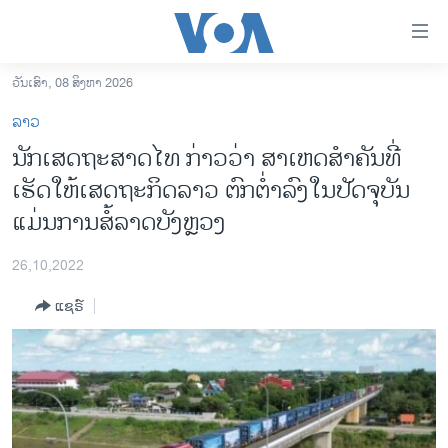
ລິ້ງ
ສຳຫລັບ
ເຂົ້າ
ວັນເສົາ, 08 ສິງຫາ 2026
ຫາ
ໂຮມເພຈ
ລາວ
ຂ້າມ
ລາວ
ນັກເສດຖະສາດໄທ ກ່າວວ່າ ສາເຫດສຳຄັນທີ່
ຂ້າມ
ອາເມຣິກາ
ເຮັດໃຫ້ເສດຖະກິດລາວ ຕົກຕ່ຳລົງໃນປັດຈຸບັນ
ຂ້າມ
ໄປ
ການເລືອກຕັ້ງ ປະທານາທີບໍດີ ສະຫະລັດ 2024
ແມ່ນການສໍ້ລາດບັງຫຼວງ
ຫາ
ຂ່າວ​ຈີນ
ຊອກ
26,10,2022
ຄົ້ນ
ໂລກ
ແຊຣ໌
ເອເຊຍ
ອິດສະຫຼະພາບດ້ານການຂ່າວ
ຊີວິດຊາວລາວ
ຊຸມຊົນຊາວລາວ