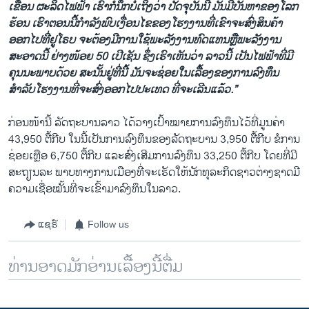
ເຂື່ອນ ຜະລິດໄຟຟ້າ ເຮົາກໍນຶກບໍ່ເຖິງວ່າ ປັດຈຸບັນນີ້ ມັນມີບັນຫາຂອງໂລກ
ຮ້ອນ ເຮົາຕອນນີ້ກຳລັງພົບເງື່ອນໄຂຂອງໂຮງງານທີ່ເຂົາຈະສົ່ງສິນຄ້າ
ອອກໄປທີ່ຢູໂຣບ ຈະຕ້ອງມີການໃຊ້ພະລັງງານທົດແທນຫຼືພະລັງງານ
ສະອາດນີ້ ຢ່າງໜ້ອຍ 50 ເປີເຊັນ ຊຶ່ງເຮົາເຫັນວ່າ ລາວນີ້ ເປັນໄຟຟ້າທີ່ມີ
ຄຸນນະພາບດ້ວຍ ສະນັ້ນຢູ່ທີ່ນີ້ ມັນຈະຊ່ອຍໃນເລື້ອງຂອງການລົງທຶນ
ສຳລັບໂຮງງານທີ່ຈະສົ່ງອອກໄປປະເທດ ທີ່ຈະເລີນແລ້ວ.”
ກ່ອນໜ້ານີ້ ລັດຖະບານລາວ ໄດ້ວາງເປົ້າໝາຍການລົງທຶນໄວ້ທີ່ມູນຄ່າ
43,950 ຕື້ກີບ ໃນນີ້ເປັນການລົງທຶນຂອງລັດຖະບານ 3,950 ຕື້ກີບ ຂໍການ
ຊ່ອຍເຫຼືອ 6,750 ຕື້ກີບ ແລະສົ່ງເສີມການລົງທຶນ 33,250 ຕື້ກີບ ໂດຍທີ່ມີ
ສະຖຽນລະ ພາບທາງການເມືອງທີ່ຈະເຮັດໃຫ້ນັກທຸລະກິດຊາວຕ່າງຊາດມີ
ຄວາມເຊື່ອໝັ້ນທີ່ຈະເຂົ້າມາລົງທຶນໃນລາວ.
ແຊຣ໌
Follow us
ທ່ານອາດມັກອ່ານເລື້ອງນີ້ຕື່ມ