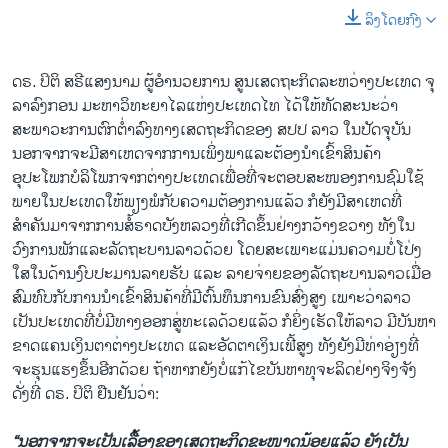
ລິງໂດຍກົງ
ດຣ. ປິຕິ ສຣີແສງນາມ ຜູ້ອຳນວຍການ ສູນເສດຖະກິດລະຫວ່າງປະເທດ ຈຸ
ລາລົງກອນ ມະຫາວິທະຍາໄລແຫ່ງປະເທດໄທ ໄດ້ໃຫ້ທັດສະນະວ່າ
ສະພາວະການຕົກຕ່ຳລົງທາງເສດຖະກິດຂອງ ສປປ ລາວ ໃນປັດຈຸບັນ
ນອກຈາກຈະມີສາເຫດຈາກການເພິ່ງພາແລະຕ້ອງນຳເຂົ້າສິນຄ້າ
ອຸປະໂພກບໍລິໂພກຈາກຕ່າງປະເທດເພື່ອທີ່ຈະຕອບສະໜອງການຊົມໃຊ້
ພາຍໃນປະເທດໃຫ້ພຽງພໍກັບຄວາມຕ້ອງການແລ້ວ ກໍຍັງມີສາເຫດທີ່
ສຳຄັນມາຈາກການສໍ້ຣາດບັງຫລວງທີ່ເກີດຂຶ້ນຢ່າງກວ້າງຂວາງ ທັງໃນ
ວົງການພັກແລະລັດຖະບານລາວດ້ວຍ ໂດຍ​ສະ​ເພາະ​ແມ່ນຄວາມບໍ່​ໂປ່ງ​
ໃສ​ໃນ​ດ້ານ​ງົບ​ປະ​ມານລາຍ​ຮັບ ແລະ ລາຍ​ຈ່າຍຂອງ​ລັດ​ຖະ​ບານ​ລາວເມື່ອ
ສົມທົບກັບການນຳເຂົ້າສິນຄ້າທີ່ມີຕົ້ນທຶນການຂົນສົ່ງສູງ ເພາະວ່າລາວ
ເປັນປະເທດທີ່ບໍ່ມີທາງອອກສູ່ທະເລດ້ວຍແລ້ວ ກໍຍິ່ງເຮັດໃຫ້ລາວ ມີບັນຫາ
ຂາດແຄນເງິນຕາຕ່າງປະເທດ ແລະອັດຕາເງິນເຟີ້ສູງ ທັງຍັງມີທ່າອ່ຽງທີ່
ຈະຮຸນແຮງຂຶ້ນອີກດ້ວຍ ຖ້າຫາກຍັງບໍ່ແກ້ໄຂບັນຫາທຸຈະລິດຢ່າງຈິງຈັງ
ດັ່ງທີ່ ດຣ. ປິຕິ ຢືນຢັນວ່າ:
“ນອກຈາກຈະເປັນເລື້ອງຂອງເສດຖະກິດຂະໜາດນ້ອຍແລ້ວ ຍັງເປັນ