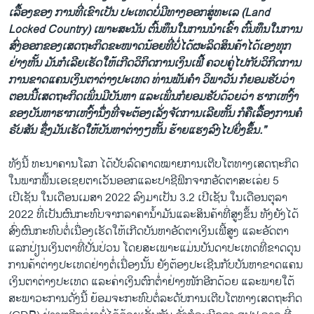
ເລື້ອງຂອງ ການທີ່ເຂົາເປັນ ປະ​ເທດບໍ່​ມີ​ທາງ​ອອກ​ສູ່​ທະ​ເລ (Land
Locked Country) ເພາະສະນັນ ຕົ້ນທຶນໃນການນຳເຂົ້າ ຕົ້ນທຶນໃນການ
ສົ່ງອອກຂອງເສດຖະກິດຂະໜາດນ້ອຍທີ່ບໍ່ໄດ້ຜະລິດສິນຄ້າໄດ້ເອງທຸກ
ຢ່າງຫັ້ນ ມັນກໍເລີຍເຮັດໃຫ້ເກີດວິກິດການເງິນເຟີ້ ຄວບຄູ່ໄປກັບວິກິດການ
ການຂາດແຄນເງິນຕາຕ່າງປະເທດ ທ່ານພັນຄຳ ວິພາວັນ ກໍຍອມຮັບວ່າ
ຕອນນີ້ເສດຖະກິດເພິ່ນມີບັນຫາ ແລະເພິ່ນກໍຍອມຮັບດ້ວຍວ່າ ຮາກເຫງົ້າ
ຂອງບັນຫາຮາກເຫງົ້ານຶ່ງທີ່ຈະຕ້ອງເລັ່ງຈັດການເລີຍຫັ້ນ ກໍຄືເລື້ອງການຄໍ
ຣັບສັນ ຊຶ່ງມັນເຮັດໃຫ້ບັນຫາຕ່າງໆຫັ້ນ ຮ້າຍແຮງລົງໄປຍິ່ງຂຶ້ນ.”
ທັງນີ້ ທະນາຄານໂລກ ໄດ້ປັບລົດຄາດໝາຍການເຕີບໂຕທາງເສດຖະກິດ
ໃນພາກພື້ນເອເຊຍຕາເວັນອອກແລະປາຊີຟິກຈາກອັດຕາສະເລ່ຍ 5
ເປີເຊັນ ໃນເດືອນເມສາ 2022 ລົງມາເປັນ 3.2 ເປີເຊັນ ໃນເດືອນຕຸລາ
2022 ທີ່ເປັນຜົນກະທົບຈາກລາຄານ້ຳມັນແລະສິນຄ້າທີ່ສູງຂຶ້ນ ທັງຍັງໄດ້
ສົ່ງຜົນກະທົບຕໍ່ເນື່ອງເຮັດໃຫ້ເກີດບັນຫາອັດຕາເງິນເຟີ້ສູງ ແລະອັດຕາ
ແລກປ່ຽນເງິນຕາທີ່ປັ່ນປ່ວນ ໂດຍສະເພາະແມ່ນບັນດາປະເທດທີ່ຂາດດຸນ
ການຄ້າຕ່າງປະເທດຢ່າງຕໍ່ເນື່ອງ​ນັ້ນ ຍັງຕ້ອງປະເຊີນກັບບັນຫາຂາດແຄນ
ເງິນຕາຕ່າງປະເທດ ແລະຄ່າເງິນຕົກຕ່ຳຢ່າງໜັກອີກດ້ວຍ ແລະພາຍໃຕ້
ສະພາວະການດັ່ງນີ້ ຍ້ອມຈະກະທົບຕໍ່ລະດັບການເຕີບໂຕທາງເສດຖະກິດ