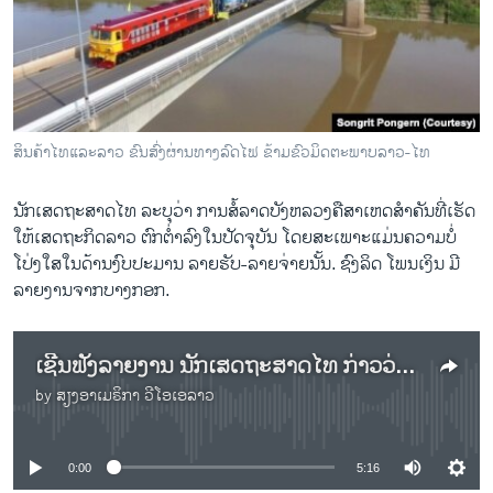
ວິທະຍາສາດ-ເທັກໂນໂລຈີ
ທຸລະກິດ
ພາສາອັງກິດ
ວີດີໂອ
ສິນຄ້າໄທແລະລາວ ຂົນສົ່ງຜ່ານທາງລົດໄຟ ຂ້າມຂົວມິດຕະພາບລາວ-ໄທ
ສຽງ
ນັກເສດຖະສາດໄທ ລະບຸວ່າ ການສໍ້ລາດບັງຫລວງຄືສາເຫດສຳຄັນທີ່ເຮັດ
ລາຍການກະຈາຍສຽງ
ໃຫ້ເສດຖະກິດລາວ ຕົກຕ່ຳລົງໃນປັດຈຸບັນ ໂດຍສະເພາະແມ່ນຄວາມບໍ່
ຕິດຕາມພວກເຮົາ ທີ່
ລາຍງານ
ໂປ່ງໃສໃນດ້ານງົບປະມານ ລາຍຮັບ-ລາຍຈ່າຍນັ້ນ. ຊົງລິດ ໂພນເງິນ ມີ
ລາຍງານຈາກບາງກອກ.
ພາສາຕ່າງໆ
ເຊີນຟັງລາຍງານ ນັກເສດຖະສາດໄທ ກ່າວວ່າ ສາເຫດສຳຄັນທີ່ເຮັດໃຫ້ເສດຖະກິດລາວ ຕົກຕ່ຳລົງໃນປັດຈຸບັນ ແມ່ນການສໍ້ລາດບັງຫຼວງ
by
ສຽງອາເມຣິກາ ວີໂອເອລາວ
No media source currently available
0:00
5:16