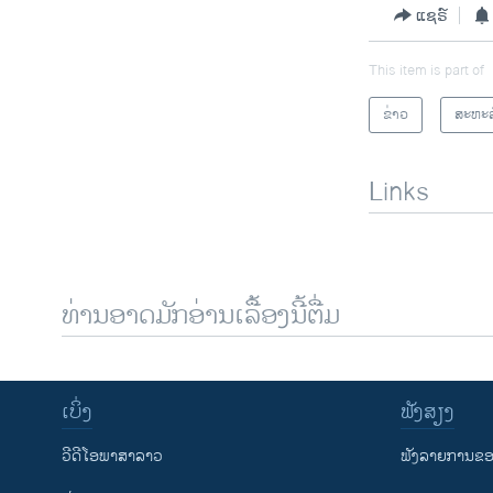
ແຊຣ໌
This item is part of
ຂ່າວ
ສະຫະລ
Links
ທ່ານອາດມັກອ່ານເລື້ອງນີ້ຕື່ມ
ເບິ່ງ
ຟັງສຽງ
ວີດີໂອພາສາລາວ
ຟັງລາຍການຂອງ