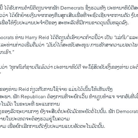
່າ​ນີ້ ​ໄດ້​ຮັບການ​ຕຳ​ນິຕິ​ຕຽນ​ຈາກ​ພັກ Demecrats ຊຶ່ງ​ຮວມທັງ ປະທານາ​ທິບໍດ
່າວ​ວ່າ ​ໄດ້​ຍົກຍ້າຍເງິນຈາກກອງ​ທຶນ​ສຸກ​ເສີນ​ເພື່ອ​ທີ່​ຈະ​ຊົດເຊີຍຈາກ​ການ​ຕັດ
​ເພື່ອ​ໃຫ້​ງົບປະມານ​ປະຈຳ​ປີ​ຂອງ​ ສະຫະລັດທີ່ມີການຂາດດຸນນັ້ນຫລຸດລົງ.
crats ທ່ານ Harry Reid ​ໄດ້​ຕິຕຽນຕໍ່​ເອົາ​ບາດກ້າວ​ນີ້​ວ່າ ​ເປັນ​
“ເລ່ກົນ”
​ແລ
ແລະ​ທ່ານ​ກ່າວ​ເພີ່ມ​ຕື່ມ​ວ່າ
“ມັນ​ບໍ່​ໄດ້​ສະໜັບສະໜຸນ ການ​ຮັກສາ​ຄວາມ​ປອດ​ໄພ ທີ
​ເຮົາ.”
່ມວ່າ
“ທຸກ​ຄົນ​ກໍ​ຊາບ​ດີ​ແລ້ວ​ວ່າ​ ປະທານ​າທິບໍດີ ຈະ​ໃຊ້​ສິດ​ຍັບ​ຍັ້ງ​ຂອງ​ທ່ານ ປະຕ
”
ທ່ານ Reid ​ກ່ຽວ​ກັບ​ການ​ໃຊ້​ຈ່າຍ ແມ່ນໄດ້ເນັ້ນໃຫ້ເຫັນເຖິງ
ຖະສະພາ. ພັກ Republican ຕ້ອງການທີ່ຈະຍົກເວັ້ນ ທຳນຽບຫ້າແຈ ຈາກອັນທີ່ເອ
ໂນມັດ ໃນຂະນະທີ່ ພະແນກການ
ຂອງລັດຖະບານກາງ ຍັງຈະສືບຕໍ່ປະຍັດມັດທະຍັດຕໍ່ໄປນັ້ນ. ​ພັກ Democrats
ນພາຍໃນປະເທດຈະຕ້ອງຮວມຢູ່ໃນຄວາມ
ມ ເພື່ອຍົກເລີກການຕັດງົບປະມານແບບອັດຕະໂນມັດນັ້ນ.