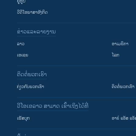
ຢູທູບ
ວີດີໂອພາສາອັງກິດ
ຂ່າວແລະລາຍງານ
ລາວ
ອາເມຣິກາ
ເອເຊຍ
ໂລກ
ຕິດຕໍ່ພວກເຮົາ
ກ່ຽວກັບພວກເຮົາ
ຕິດຕໍ່ພວກເຮົາ
ວີໂອເອລາວ ສາມາດ ເຂົ້າເຖິງໄດ້ທີ່
ເຟັສບຸກ
ອາຣ໌ ແອັສ ແອັ