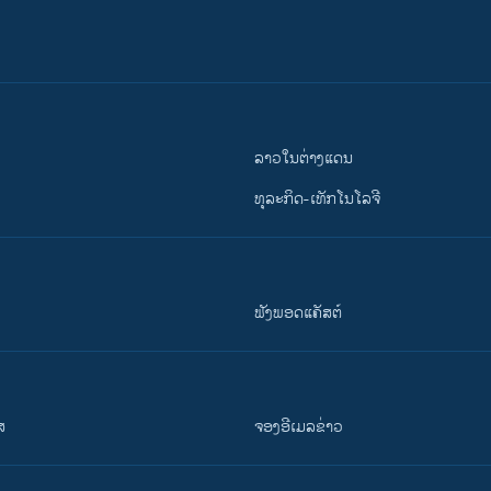
ລາວໃນຕ່າງແດນ
ທຸລະກິດ-ເທັກໂນໂລຈີ
ຟັງພອດແຄັສຕ໌
ສ
ຈອງອີເມລຂ່າວ