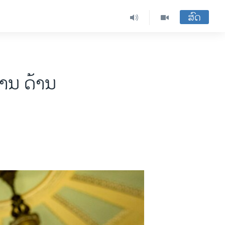
ສົດ
 ດ້ານ​​