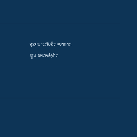
ສຸຂະພາບກັບວິທະຍາສາດ
ຮຽນ-ພາສາອັງກິດ