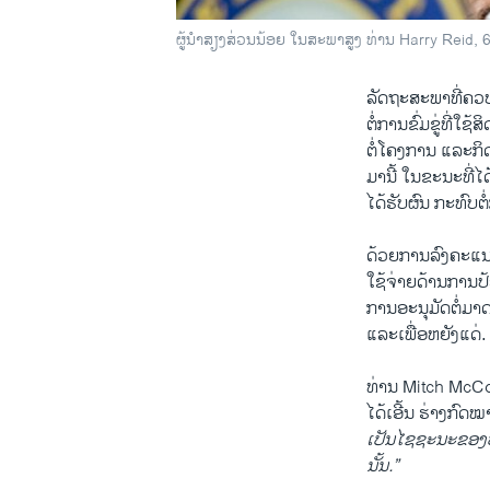
ຜູ້ນຳ​ສຽງສ່ວນນ້ອຍ ໃນສະພາສູງ ທ່ານ Harry Reid, 6
ລັດຖະສະພາ​ທີ່ຄວບ
​ຕໍ່ການຂົ່ມຂູ່​ທີ່​
ຕໍ່​ໂຄງການ​ ແລະ​ກິ
ມາ​ນີ້ ​ໃນ​ຂະນະ​ທີ
ໄດ້ຮັບຜົນ ກະທົບ​ຕໍ
ດ້ວຍການ​ລົງ​ຄະ​ແນ
ໃຊ້ຈ່າຍດ້ານ​ການ​ປ້ອງ
ການອະນຸມັດຕໍ່ມາດ
ແລະເພື່ອຫຍັງແດ່.
ທ່ານ Mitch McConn
​ໄດ້​ເອີ້ນ ຮ່າງກ
ເປັນໄຊຊະນະ​ຂອງ​ປະ​ເ
ນັ້ນ.”