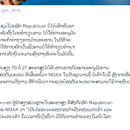
 ຕຸລາ, 2015.
ຄຸມໂດຍ​ພັກ Republican ​ບໍ່ໄດ້ເອົາຫົວຊາ
ໃຊ້​ສິດຍັບຍັ້ງໂດຍ​ທຳນຽບຂາວ ໄດ້​ໃຫ້ການອະນຸມັດ
ດຈະກຳ​ຕ່າງໆທາງດ້ານ​ທະຫານ ​ໃນ​ປີ​ທີ່​ຈະ​
່ໄດ້ໃຫ້ການຍົກເວັ້ນ​ຊົ່ວຄາວບໍ່ໃຫ້ທຳນຽບຫ້າ​ແຈ
່​ການ​ຕັດງົບປະມານ​ລົງຢ່າງອັດຕະໂນມັດ​ນັ້ນ.
ນ​ສຽງ 70 ຕໍ່ 27 ​ສະພາ​ສູງໄດ້ຮັບ​ຜ່ານຮ່າງກົດໝາຍ​ອະນຸມັດການ
​ກັນ​ປະເທດ ທີ່ເອີ້ນຫຍໍ້ວ່າ NDAA ​ໃນ​ວັນ​ພຸດ​ວານ​ນີ້ ບໍ່​ເທົ່າ​ໃດ​ມື້ ຫຼັງ​ຈາກ​ທີ່
ຕະການດັ່ງກ່າວ ​ທີ່ກຳນົດວ່າ​ ກະຊວງ​ປ້ອງ​ກັນ​ປະ​ເທດ​ຈະ​ສາມາດໃຊ້​ຈ່າຍ​ງ
ell ຜູ້ນຳ​ສຽງ​ສ່ວນ​ຫຼາຍ​ໃນ​ສະພາ​ສູງ ທີ່ສັງກັດ​ພັກ Republican
ົດໝາຍ NDAA ວ່າ
“ເປັນໄຊຊະນະ​ຂອງ​ກອງ​ກຳລັງ​ຂອງພວກ​ເຮົາ ​ແລະ​
ທດ​ເຮົາ ​ໃນ​ເວລາ​ທີ່​ເບິ່ງ​ຄື​ວ່າ ມີ​ວິ​ກິດ​ການ​ຮ້າຍ​ແຮງ​ໃນທົ່ວ​ໂລກ​