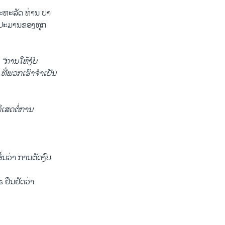
ີ​ສະຫະລັດ ທ່ານ ບາ
​ ງົບປະມານຂອງທຸກ
ະ
“ການ​ໃຫ້​ງົບ
່​ພວກ​ເຮົາ​ຈຳເປັນ​
ິ​ເສດ​ຕໍ່ການ
ີ້ນວ່າ ການຕັດງົບ
 ຢືນຢັດວ່າ