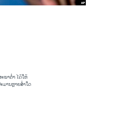
​ສະພາ​ຕ່ຳ ​ໄດ້ໃຫ້
ົບປະມານຫຼາຍສ່ຳໃດ