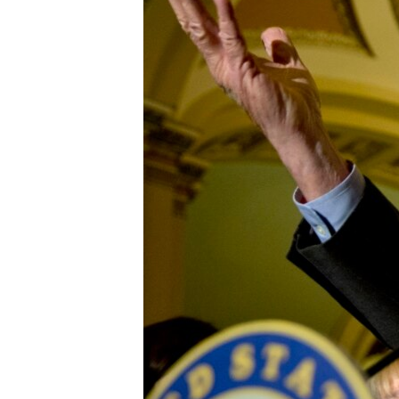
ວິທະຍາສາດ-ເທັກໂນໂລຈີ
ທຸລະກິດ
ພາສາອັງກິດ
ວີດີໂອ
ສຽງ
ລາຍການກະຈາຍສຽງ
ລາຍງານ