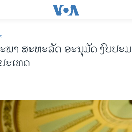
ກາ
ພາ ສະຫະລັດ ​ອະນຸມັດ ງົບປະມານ
ນ​ປະເທດ