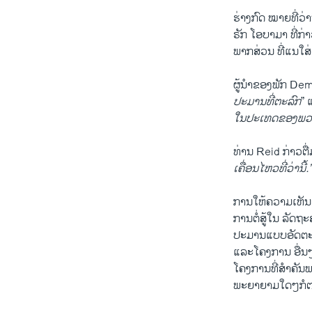
ຮ່າງກົດ ​ໝາຍ​ທີ່​ວ
ຣັກ ​ໂອ​ບາ​ມາ ທີ່ກ
ພາກສ່ວນ ທີ່​ແນໃສ່
ຜູ້ນຳ​ຂອງ​ພັກ Demo
ປະມານ​ທີ່​ຕະລົກ
” ​
ໃນ​ປະ​ເທດ​ຂອງ​ພວກ
ທ່ານ Reid ກ່າວຕື
ເຄື່ອນໄຫວທີ່ວ່າ​ນີ້.
ການໃຫ້ຄວາມເຫັນຂອງ
ການຕໍ່ສູ້ໃນ ​ລັດ
ປະມານແບບອັດຕະ
ແລະໂຄງການ ອື່ນໆ
ໂຄງການທີ່ສຳຄັ
ພະຍາຍາມໃດໆກໍຕາ