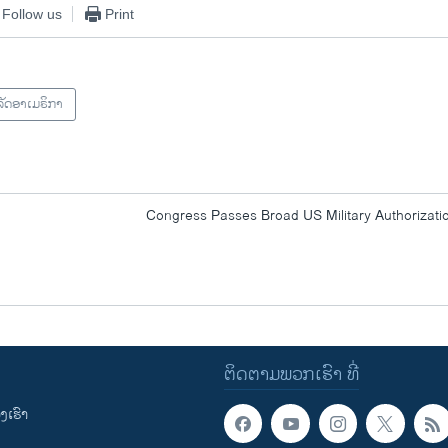
Follow us
Print
ັດອາເມຣິກາ
Congress Passes Broad US Military Authorizati
ຕິດຕາມພວກເຮົາ ທີ່
ເຮົາ