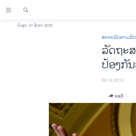
ລິ້ງ
ສຳຫລັບ
ເຂົ້າ
ຄົ້ນຫາ
ວັນສຸກ, 07 ສິງຫາ 2026
ໂຮມເພຈ
ຫາ
ສະຫະລັດອາເມຣິ
ລາວ
ຂ້າມ
ລັດຖະສະ
ຂ້າມ
ອາເມຣິກາ
ຂ້າມ
ການເລືອກຕັ້ງ ປະທານາທີບໍດີ ສະຫະລັດ
ປ້ອງ​ກັ
ໄປ
2024
ຫາ
ຂ່າວ​ຈີນ
ຊອກ
08,10,2015
ຄົ້ນ
ໂລກ
ແຊຣ໌
ເອເຊຍ
ອິດສະຫຼະພາບດ້ານການຂ່າວ
ຊີວິດຊາວລາວ
ຊຸມຊົນຊາວລາວ