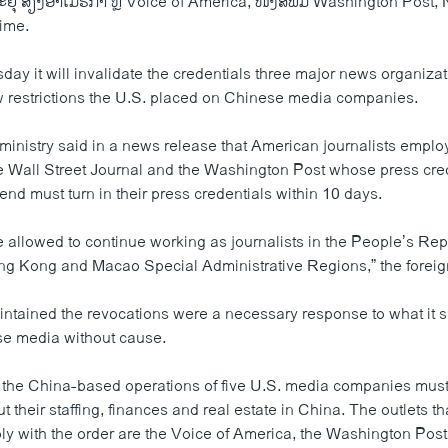
ິທະຍຸ ສຽງອາເມຣີກາ ຫຼື Voice of America, ໜັງສືພິມ Washington Post
ime.
ay it will invalidate the credentials three major news organizat
 restrictions the U.S. placed on Chinese media companies.
 ministry said in a news release that American journalists empl
 Wall Street Journal and the Washington Post whose press cred
 end must turn in their press credentials within 10 days.
e allowed to continue working as journalists in the People’s Rep
ong Kong and Macao Special Administrative Regions,” the foreign
intained the revocations were a necessary response to what it 
se media without cause.
 the China-based operations of five U.S. media companies must
t their staffing, finances and real estate in China. The outlets 
ly with the order are the Voice of America, the Washington Pos