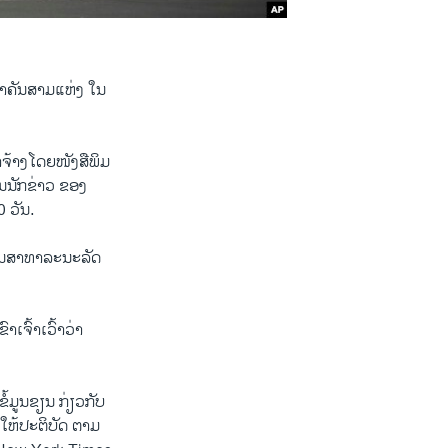
່ສຳຄັນສາມແຫ່ງ ໃນ
າຈ້າງໂດຍໜັງສືພິມ
ນນັກຂ່າວ ຂອງ
0 ວັນ.
າວໃນສາທາລະນະລັດ
ເຈົ້າເວົ້າວ່າ
ໍ້ມູນຂຽນ ກ່ຽວກັບ
ງໃຫ້ປະຕິບັດ ຕາມ