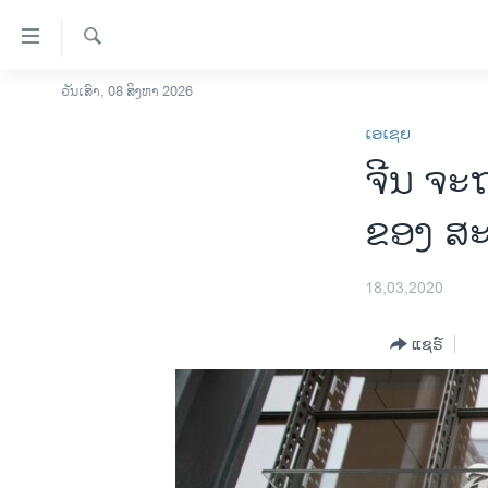
ລິ້ງ
ສຳຫລັບ
ເຂົ້າ
ຄົ້ນຫາ
ວັນເສົາ, 08 ສິງຫາ 2026
ໂຮມເພຈ
ຫາ
ເອເຊຍ
ລາວ
ຂ້າມ
ຈີນ ຈະ
ຂ້າມ
ອາເມຣິກາ
ຂ້າມ
ການເລືອກຕັ້ງ ປະທານາທີບໍດີ ສະຫະລັດ
ຂອງ ສະ
ໄປ
2024
ຫາ
ຂ່າວ​ຈີນ
ຊອກ
18,03,2020
ຄົ້ນ
ໂລກ
ແຊຣ໌
ເອເຊຍ
ອິດສະຫຼະພາບດ້ານການຂ່າວ
ຊີວິດຊາວລາວ
ຊຸມຊົນຊາວລາວ