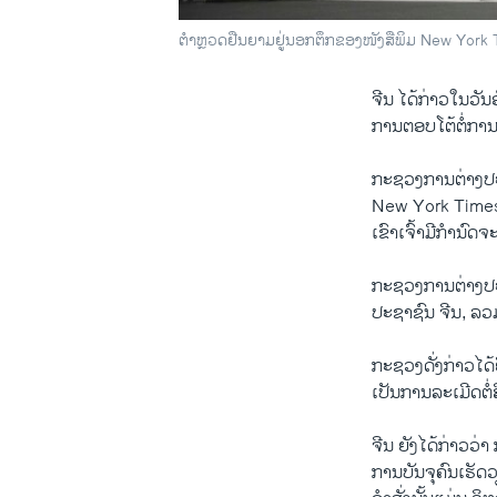
ຕຳຫຼວດຢືນຍາມຢູ່ນອກຕຶກຂອງໜັງສືພິມ New York 
ຈີນ ໄດ້ກ່າວໃນວັນ
ການຕອບໂຕ້ຕໍ່ການຫ້
ກະຊວງການຕ່າງປະເທ
New York Times,
ເຂົາເຈົ້າມີກຳນົດ
ກະຊວງການຕ່າງປະເທ
ປະຊາຊົນ ຈີນ, ລວມທ
ກະຊວງດັ່ງກ່າວໄດ້ຢ
ເປັນການລະເມີດຕໍ່
ຈີນ ຍັງໄດ້ກ່າວວ່
ການບັນຈຸຄົນເຮັດວ