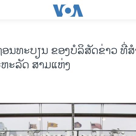
ຖອນທະບຽນ ຂອງບໍລິສັດຂ່າວ ທີ່ສ
ຫະລັດ ສາມແຫ່ງ