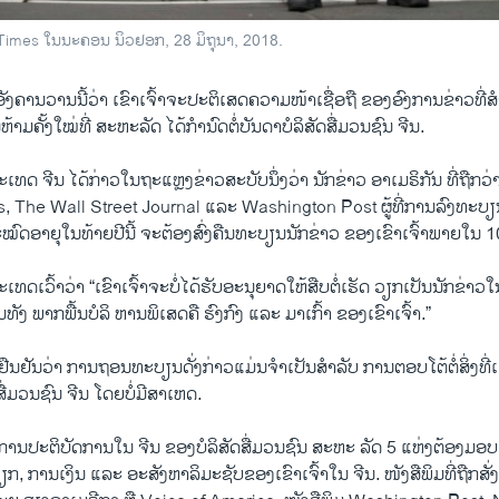
Times ໃນນະຄອນ ນິວຢອກ, 28 ມິຖຸນາ, 2018.
ອັງຄານວານນີ້ວ່າ ເຂົາເຈົ້າຈະປະຕິເສດຄວາມໜ້າເຊື່ອຖື ຂອງອົງການຂ່າວທີ
າມຄັ້ງໃໝ່ທີ່ ສະຫະລັດ ໄດ້ກຳນົດຕໍ່ບັນດາບໍລິສັດສື່ມວນຊົນ ຈີນ.
ດ ຈີນ ໄດ້ກ່າວໃນຖະແຫຼງຂ່າວສະບັບນຶ່ງວ່າ ນັກຂ່າວ ອາເມຣິກັນ ທີ່ຖືກວ່
 The Wall Street Journal ແລະ Washington Post ຜູ້ທີ່ການລົງທະບຽ
ຈະໝົດອາຍຸໃນທ້າຍປີນີ້ ຈະຕ້ອງສົ່ງຄືນທະບຽນນັກຂ່າວ ຂອງເຂົາເຈົ້າພາຍໃນ 1
ດເວົ້າວ່າ “ເຂົາເຈົ້າຈະບໍ່ໄດ້ຮັບອະນຸຍາດໃຫ້ສືບຕໍ່ເຮັດ ວຽກເປັນນັກຂ່
ັງ ພາກພື້ນບໍລິ ຫານພິເສດຄື ຮົງກົງ ແລະ ມາເກົ້າ ຂອງເຂົາເຈົ້າ.”
ືນຢັນວ່າ ການຖອນທະບຽນດັ່ງກ່າວແມ່ນຈຳເປັນສຳລັບ ການຕອບໂຕ້ຕໍ່ສິ່ງທີ່ເຂົາ
ສື່ມວນຊົນ ຈີນ ໂດຍບໍ່ມີສາເຫດ.
າ ການປະຕິບັດການໃນ ຈີນ ຂອງບໍລິສັດສື່ມວນຊົນ ສະຫະ ລັດ 5 ແຫ່ງຕ້ອງມອບຂ
ຽກ, ການເງິນ ແລະ ອະສັງຫາລິມະຊັບຂອງເຂົາເຈົ້າໃນ ຈີນ. ໜັງສືພິມທີ່ຖືກສັ່