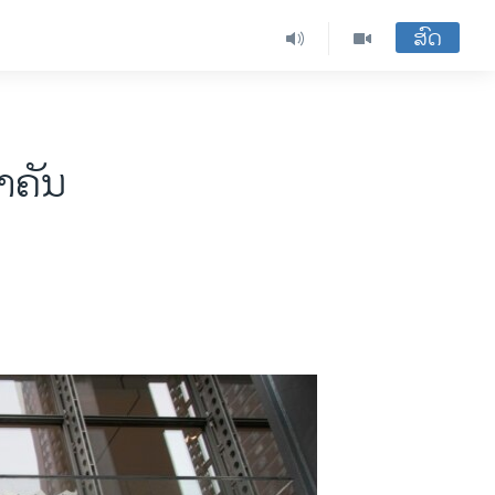
ສົດ
ຳຄັນ