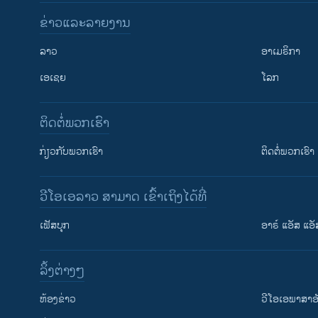
ຂ່າວແລະລາຍງານ
ລາວ
ອາເມຣິກາ
ເອເຊຍ
ໂລກ
ຕິດຕໍ່ພວກເຮົາ
ກ່ຽວກັບພວກເຮົາ
ຕິດຕໍ່ພວກເຮົາ
ວີໂອເອລາວ ສາມາດ ເຂົ້າເຖິງໄດ້ທີ່
ເຟັສບຸກ
ອາຣ໌ ແອັສ ແອັ
​ລິ້ງ​ຕ່າງໆ
ຕິດຕາມພວກເຮົາ ທີ່
​ຫ້ອງ​ຂ່າວ
ວີ​ໂອ​ເອ​ພາ​ສາ​ອ