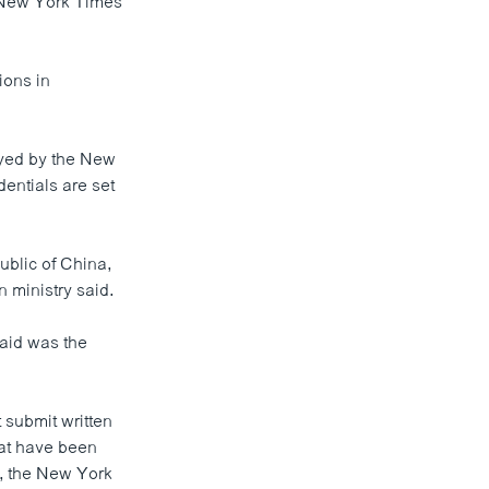
, New York Times
ions in
oyed by the New
entials are set
ublic of China,
 ministry said.
said was the
 submit written
that have been
t, the New York