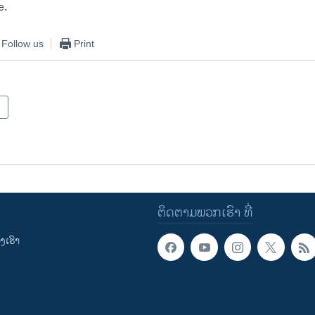
e.
Follow us
Print
ຕິດຕາມພວກເຮົາ ທີ່
ເຮົາ