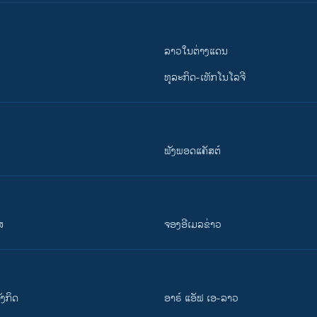
ລາວໃນຕ່າງແດນ
ທຸລະກິດ-ເທັກໂນໂລຈີ
ຟັງພອດແຄັສຕ໌
ສ
ຈອງອີເມລຂ່າວ
ັງ​ກິດ
ອາຣ໌ ແອັຟ ເອ-ລາວ