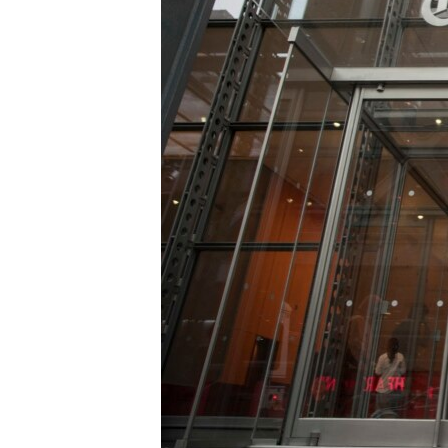
ວິທະຍາສາດ-ເທັກໂນໂລຈີ
ທຸລະກິດ
ພາສາອັງກິດ
ວີດີໂອ
ສຽງ
ລາຍການກະຈາຍສຽງ
ລາຍງານ