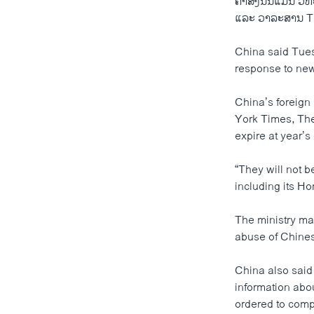
ຄຳສັ່ງນັ້ນແມ່ນ ວ
ແລະ ວາລະສານ T
China said Tuesd
response to new
China’s foreign
York Times, The
expire at year’s
“They will not b
including its H
The ministry ma
abuse of Chine
China also said
information abou
ordered to comp