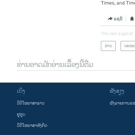
Times, and Tim
ແຊຣ໌
This item is part of
ຂ່າວ
ເອເຊຍ
ທ່ານອາດມັກອ່ານເລື້ອງນີ້ຕື່ມ
ເບິ່ງ
ຟັງສຽງ
ວີດີໂອພາສາລາວ
ຟັງລາຍການຂອງ
ຢູທູບ
ວີດີໂອພາສາອັງກິດ