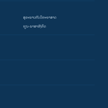
ສຸຂະພາບກັບວິທະຍາສາດ
ຮຽນ-ພາສາອັງກິດ