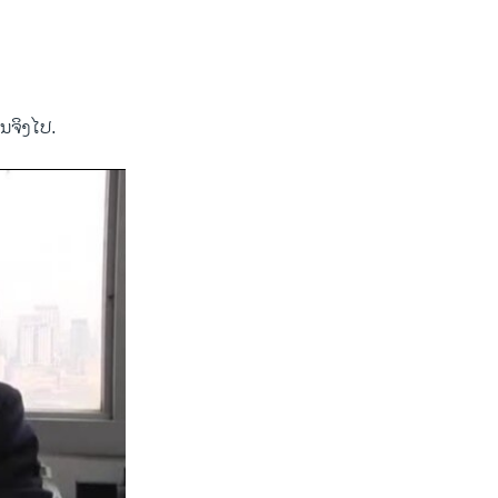
ຈິງ​ໄປ. ​
width
px