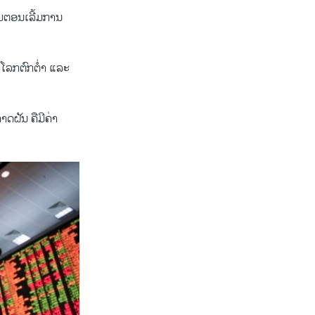
ໃນ​ຕອນ​ເລີ້ມ​ການ
ກ​ຕົກ​ຕໍ່າ ​ແລະ​
ດ​ຝັນ​ ຄືມີຄ່າ