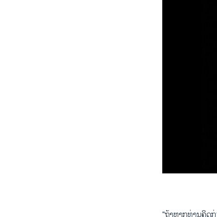
Global E
by
ສຽງອາເມຣິກ
0:00
“ຖ້າ​ຫາກ​ທ່ານ​ຄິດກ່ຽວ