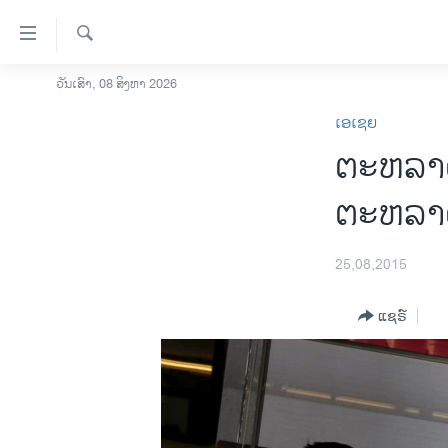
ລິ້ງ
ສຳຫລັບ
ເຂົ້າ
ຄົ້ນຫາ
ວັນເສົາ, 08 ສິງຫາ 2026
ໂຮມເພຈ
ຫາ
ເອເຊຍ
ລາວ
ຂ້າມ
ຕະຫລາດ
ຂ້າມ
ອາເມຣິກາ
ຂ້າມ
ການເລືອກຕັ້ງ ປະທານາທີບໍດີ ສະຫະລັດ
ຕະຫລາດ
ໄປ
2024
ຫາ
ຂ່າວ​ຈີນ
ຊອກ
25,08,2015
ຄົ້ນ
ໂລກ
ແຊຣ໌
ເອເຊຍ
ອິດສະຫຼະພາບດ້ານການຂ່າວ
ຊີວິດຊາວລາວ
ຊຸມຊົນຊາວລາວ