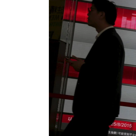
ວິທະຍາສາດ-ເທັກໂນໂລຈີ
ທຸລະກິດ
ພາສາອັງກິດ
ວີດີໂອ
ສຽງ
ລາຍການກະຈາຍສຽງ
ລາຍງານ