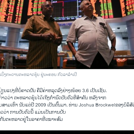
Global Stock Rout Continues on China Worries
EMBE
າ ວີໂອເອລາວ
ງເບິ່ງກະດານຕະຫລາດຮຸ້ນ ຢູ່ນະຄອນ ກົວລາລຳເປີ
ຽນ​ແປງ​ທີ່​ບໍ່​ຄາດ​ຝັນ​ ຄືມີຄ່າຫລຸດ​ລົງ​ຢ່າງ​ໜ້ອຍ 3.6 ​ເປັນ​ເຊັນ.
 ກ່າວ​ວ່າ ຕະຫລາດ​ຮຸ້ນ​ໄດ້​ເຖິງ​ກຳນົດປັບຕົວທີ່​ສຳຄັນ ຫລັງ​ຈາກ
ອບ​ສາມ​ເທົ່າ ນັບ​ແຕ່​ປີ 2009 ເປັນຕົ້ນມາ. ທ່ານ Joshua Brockwelຂອງບໍລິ
ວ່າ ການ​ປັບຕົວນີ້ ແມ່ນເປັນການປັບ
ະກັນ​ຕະຫລາດ​ຢູ່​ໃນ​ລາຄາ​ທີ່​ເໝາະ​ສົມ