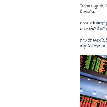
​ໃນ​ຂະນະ​ດຽວ​ກັນ ດັ
ຊື້ຂາຍກັນ.
ຄວາມ ເປັນ​ຫ່ວງ​ກ່ຽ
ລາຄາ​ນຳ້ມັນ​ໃນ​ວັນ​ຈ
ການ ​ຕົກລາຄາ​ໃນ​ວັ
ຫລຸດ​ລົງ​ຢ່າງ​ໜ້ອຍ 