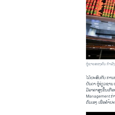
by
ສຽງອາເມຣິກ
ຜູ້ຊາຍສອງຄົນ ກຳລັ
ໄດ້​ປະສົບ​ກັບ ການ​ປ່
ບັນດາ ​ຜູ້​ຊ່ຽວຊານ
ມີລາຄາສູງຂຶ້ນ​ເກື
Management ກ່າວ​
ຕົນ​ເອງ ​ເພື່ອ​ຄຳ້ປ