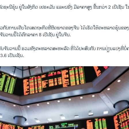
ດຊະ​ນີຮຸ້ນ ​ຢູ່ໃນ​ອັງກິດ ​ເຢຣະມັນ ​ແລະ​ຝຣັ່ງ ​ມີລາຄາສູງ ​ຂື້ນ​ກວ່າ 2 ​ເປີ​ເຊັນ​ 
ວກັບການ​ເຕີບ​ໂຕເສ​ດຖະກິດ​ທີ່​ຜິດພາດ​ຂອງຈີນ ​ໄດ້ເຮັດ​ໃຫ້​ຕະຫລາດ​ຮຸ້ນຂອງໂລ
ັນ​ວານ​ນີ້ໄດ້ຕົກລາຄາ 8 ​ເປີ​ເຊັນ​ ຢູ່​ໃນຈີນ.
ນ​ຈັນ​ວານ​ນີ້ ຮວມທັງ​ຕະຫລາດສະຫະລັດ ທີ່​ໄດ້​ປະສົບ​ກັບ ການ​ປ່ຽນ​ແປງ​ທີ່​ບໍ່​ຄາ
3.6 ​ເປັນ​ເຊັນ.