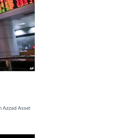
D
SHARE
ສັດ Azzad Asset