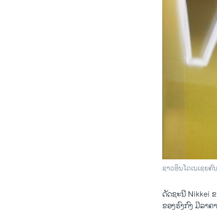
ຊາວອິນໂດເນເຊຍຄົນນຶ
ດັດ​ຊະ​ນີ Nikkei
ຂອງຮົງກົງ ມີລາຄາດີ