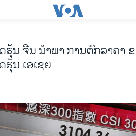
ຮຸ້ນ ຈີນ ນຳພາ ການຕົກລາຄາ 
ຮຸ້ນ ເອເຊຍ