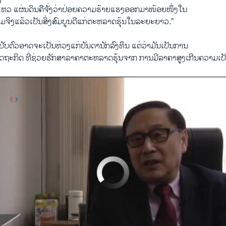
 ​ແຜ່ນດິນ​ຄື​ຈັ່ງ​ວ່າປ່ອຍ​ຄວາ​ມຮ້າຍ​ແຮງ​ອອກ​ມາ​ໜ້ອຍ​ໜຶ່ງ​ໃນ​
​ຄວາມ​ຈິງ​ແລ້ວ​ເປັນ​ສິ່ງ​ສົມ​ບູນດີແກ່​ຕະຫລາດ​ຮຸ້ນ​ໃນ​ລະຍະ​ຍາວ.”
​ປັບຕົວ​ອາດ​ຈະ​ເປັນ​ຫ່ວງ​ແກ່​ບັນດາ​ນັກ​ລົງທຶນ ​ແຕ່​ວ່າ​ມັນ​ເປັນ​ການ
່​ເສດຖະກິດ ທີ່​ຊ່ວຍ​ຮັກສາ​ລາຄາ​ຕະຫລາດ​ຮຸ້ນຈາກ ການ​ມີລາຄາສູງ​ເກີນຄວາມເປັນ
No media source currently available