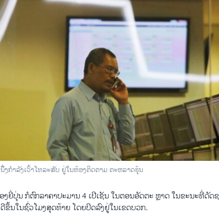
ຶ່ງກຳລັງເວົ້າໂທລະສັບ ຢູ່ໃນຫ້ອງຕິດຕາມ ຕະຫລາດຮຸ້ນ
 ຂອງຍີ່ປຸ່ນ ກໍຕົກລາຄາປະມານ 4 ​ເປີ​ເຊັນ ໃນຕອນອັດຕະ ຫຼາດ ​ໃນ​ຂະນະ​ທີ່ດ
ຂຶ້ນໃນ​ຊົ່ວ​ໂມງ​ສຸດ​ທ້າ​ຍ ​ໂດຍປິດລົງ​ຢູ່ໃນ​ເຂດ​ບວກ.