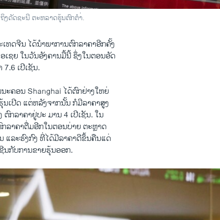
ເຖິງດັດຊະນີ ຕະຫລາດຮຸ້ນຕົກຕຳ່.
ະ​ເທດ​ຈີນ ​ໄດ້​ນຳພາ​ການຕົກລາຄາອີກຄັ້ງ
​ເຊຍ ​ໃນ​ວັນ​ອັງຄານ​ມື້​ນີ້ ຊຶ່ງໃນຕອນອັດ
6 ​ເປີ​ເຊັ​ນ.
​ໃນນະຄອນ Shanghai ​ໄດ້​ຕົກ​ຢ່າງ​ໃຫຍ່
້ນເປີດ ​ແຕ່​ຫລັງຈາກນັ້ນ ກໍມີລາຄາສູງ
່ງ ຕົກລາຄາ​ຢູ່​ປະ ມານ 4 ​ເປີ​ເຊັນ. ​ໃນ
ໆ​ຕົກລາຄາຕື່ມອີກ​ໃນ​ຕອນ​ບ່າຍ ຕະຫຼາດ
ປຸ່ນ ​ແລະ​ຮົງ​ກົງ ທີ່​ໄດ້ມີລາຄາດີຂຶ້ນຄືນແດ່
 ເຊີນກັບການ​ຂາຍ​ຮຸ້ນອອກ.