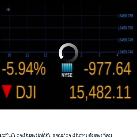
No media source currently available
conomy
EMBE
າ ວີໂອເອລາວ
0:02:13
EMBED
​ກັບ​ມັນ​ວ່າ​ເປັນ​ສະ​ນິດ​ທີ່​ສັ່ນ ​ແທນ​ທີ່​ວ່າ​ ເປັນ​ການ​ສັ່ນ​ສະ​ເທຶອນ