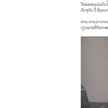
ໃຫຍ່ຂອງແຜນ​ດິນ​ໄຫວ
ປັດ​ຈຸ​ບັນ​ ນີ້ ຊຶ່ງ
ທ່ານ ​ກ່າວ​ວ່າ ​ການ
​ປ່ຽນ​ແປງ​ທີ່ດີ​ແກ