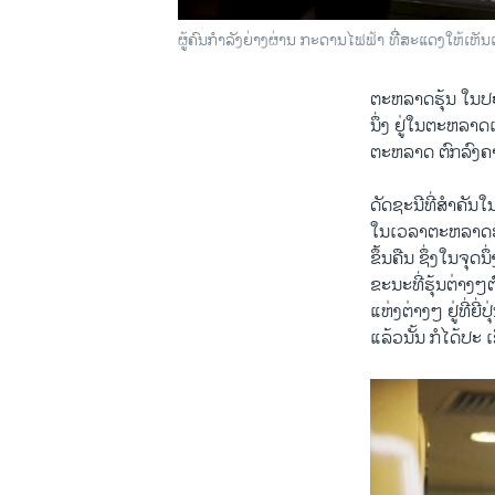
ຜູ້ຄົນກຳລັງຍ່າງຜ່ານ ກະດານໄຟຟ້າ ທີີ່ສະແດງໃຫ້ເຫັນ
ຕະຫລາດ​ຮຸ້ນ ​ໃນ​ປ
ນຶ່ງ ຢູ່ໃນ​ຕະຫລາດເອ
ຕະຫລາດ ຕົກລົງຄາ 7.
ດັດ​ຊະ​ນີທີ່​ສຳຄັນ
ໃນ​ເວລາ​ຕະຫລາດ​ຮຸ
ຂຶ້ນຄືນ ຊຶ່ງໃນຈຸດນຶ
​ຂະນະ​ທີ່​ຮຸ້ນຕ່າງ
​ແຫ່ງຕ່າງໆ ຢູ່​ທີ່ຍີ່
ແລ້ວນັ້ນ ກໍ​ໄດ້​ປະ