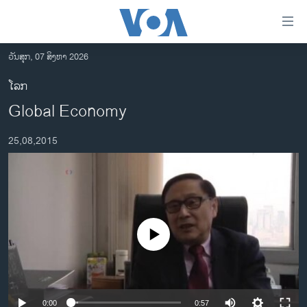
ລິ້ງ
ສຳຫລັບ
ເຂົ້າ
ວັນສຸກ, 07 ສິງຫາ 2026
ຫາ
ໂຮມເພຈ
ໂລກ
ຂ້າມ
ລາວ
Global Economy
ຂ້າມ
ອາເມຣິກາ
ຂ້າມ
25,08,2015
ໄປ
ການເລືອກຕັ້ງ ປະທານາທີບໍດີ ສະຫະລັດ 2024
ຫາ
ຂ່າວ​ຈີນ
ຊອກ
ຄົ້ນ
ໂລກ
ເອເຊຍ
No media source currently available
ອິດສະຫຼະພາບດ້ານການຂ່າວ
ຊີວິດຊາວລາວ
ຊຸມຊົນຊາວລາວ
0:00
0:57