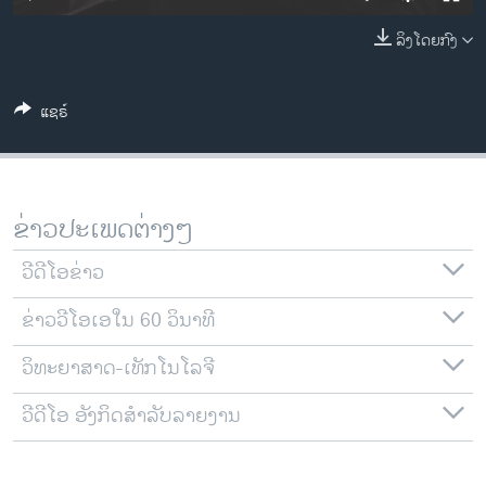
ວິທະຍາສາດ-ເທັກໂນໂລຈີ
ລິງໂດຍກົງ
ທຸລະກິດ
ພາສາອັງກິດ
ແຊຣ໌
ວີດີໂອ
ສຽງ
ລາຍການກະຈາຍສຽງ
ຂ່າວປະເພດຕ່າງໆ
ຕິດຕາມພວກເຮົາ ທີ່
ລາຍງານ
ວີດີໂອຂ່າວ
ຂ່າວວີໂອເອໃນ 60 ວິນາທີ
ພາສາຕ່າງໆ
ວິທະຍາສາດ-ເທັກໂນໂລຈີ
ວີດີໂອ ອັງກິດສຳລັບລາຍງານ