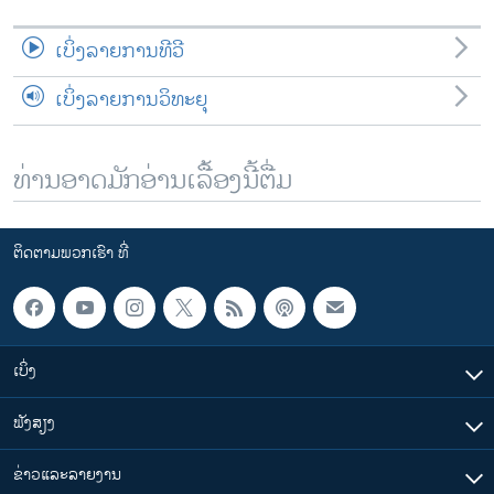
ເບິ່ງລາຍການທີວີ
ເບິ່ງລາຍການວິທະຍຸ
ທ່ານອາດມັກອ່ານເລື້ອງນີ້ຕື່ມ
ຕິດຕາມພວກເຮົາ ທີ່
ເບິ່ງ
ຟັງສຽງ
ຂ່າວແລະລາຍງານ