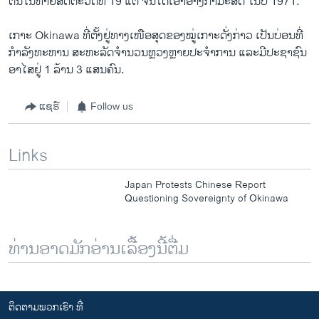
ຕົນໃນທ້າຍສັດຕະວັດທີ 19 ແຕ່ ຈີນໄດ້ເອົາອ້າງກຳມະສິດ ໃນປີ 1971.
ເກາະ Okinawa ທີ່ຕັ້ງຢູ່ທາງເໜືອສຸດຂອງໝູ່ເກາະດັ່ງກ່າວ ເປັນບ່ອນທີ່
ກຳລັງທະຫານ ສະຫະລັດຈຳນວນຫຼວງຫຼາຍປະຈຳການ ແລະມີປະຊາຊົນ
ອາໄສຢູ່ 1 ລ້ານ 3 ແສນຄົນ.
ແຊຣ໌
Follow us
Links
Japan Protests Chinese Report
Questioning Sovereignty of Okinawa
ທ່ານອາດມັກອ່ານເລື້ອງນີ້ຕື່ມ
ຕິດຕາມພວກເຮົາ ທີ່