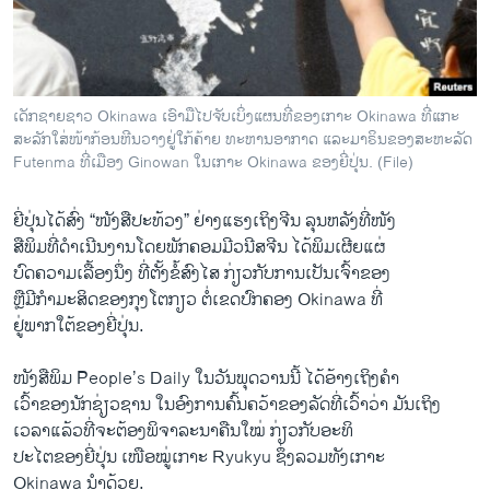
ວິທະຍາສາດ-ເທັກໂນໂລຈີ
ທຸລະກິດ
ພາສາອັງກິດ
ເດັກຊາຍຊາວ Okinawa ເອົາມືໄປຈັບເບິ່ງແຜນທີ່ຂອງເກາະ Okinawa ທີ່ແກະ
ວີດີໂອ
ສະລັກໃສ່ໜ້າກ້ອນຫີນວາງຢູ່ໃກ້ຄ້າຍ ທະຫານອາກາດ ແລະມາຣິນຂອງສະຫະລັດ
Futenma ທີ່ເມືອງ Ginowan ໃນເກາະ Okinawa ຂອງຍີ່ປຸ່ນ. (File)
ສຽງ
ຍີ່ປຸ່ນໄດ້ສົ່ງ “ໜັງສືປະທ້ວງ” ຢ່າງແຮງເຖິງຈີນ ລຸນຫລັງທີ່ໜັງ
ລາຍການກະຈາຍສຽງ
ຕິດຕາມພວກເຮົາ ທີ່
ສືພິມທີ່ດໍາເນີນງານໂດຍພັກຄອມມີວນີສຈີນ ໄດ້ພິມເຜີຍແຜ່
ລາຍງານ
ບົດຄວາມເລື້ອງນຶ່ງ ທີ່ຕັ້ງຂໍ້ສົງໄສ ກ່ຽວກັບການເປັນເຈົ້າຂອງ
ຫຼືມີກໍາມະສິດຂອງກຸງໂຕກຽວ ຕໍ່ເຂດປົກຄອງ Okinawa ທີ່
ຢູ່ພາກໃຕ້ຂອງຍີ່ປຸ່ນ.
ພາສາຕ່າງໆ
ໜັງສືພິມ People’s Daily ໃນວັນພຸດວານນີ້ ໄດ້ອ້າງເຖິງຄໍາ
ເວົ້າຂອງນັກຊ່ຽວຊານ ໃນອົງການຄົ້ນຄວ້າຂອງລັດທີ່ເວົ້າວ່າ ມັນເຖິງ
ເວລາແລ້ວທີ່ຈະຕ້ອງພິຈາລະນາຄືນໃໝ່ ກ່ຽວກັບອະທິ
ປະໄຕຂອງຍີ່ປຸ່ນ ເໜືອໝູ່ເກາະ Ryukyu ຊຶ່ງລວມທັງເກາະ
Okinawa ນຳດ້ວຍ.