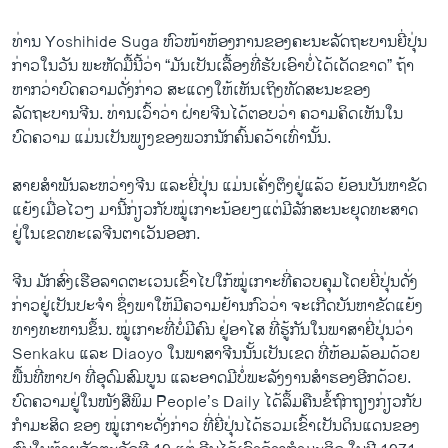
ທ່ານ Yoshihide Suga ຫົວໜ້າຫ້ອງການຂອງຄະນະລັດຖະບານຍີ່ປຸ່ນ
ກ່າວໃນວັນ ພະຫັດມື້ນີ້ວ່າ “ມັນເປັນເລື້ອງທີ່ຮັບເອົາບໍ່ໄດ້ເດັດຂາດ” ຖ້າ
ຫາກວ່າບົດຄວາມດັ່ງກ່າວ ສະແດງໃຫ້ເຫັນເຖິງທັດສະນະຂອງ
ລັດຖະບານຈີນ. ທ່ານເວົ້າວ່າ ຝ່າຍຈີນໄດ້ຕອບວ່າ ຄວາມຄິດເຫັນໃນ
ບົດຄວາມ ແມ່ນເປັນພຽງຂອງພວກນັກຄົ້ນຄວ້າເທົ່ານັ້ນ.
ສາຍສໍາພັນລະຫວ່າງຈີນ ແລະຍີ່ປຸ່ນ ແມ່ນເຄັ່ງຕຶງຢູ່ແລ້ວ ຍ້ອນບັນຫາຂັດ
ແຍ້ງເມື່ອໄວໆ ມານີ້ກ່ຽວກັບໝູ່ເກາະນ້ອຍໆແຕ່ມີລັກສະນະຍຸດທະສາດ
ຢູ່ໃນເຂດທະເລຈີນຕາເວັນອອກ.
ຈີນ ມັກສົ່ງເຮືອລາດຕະເວນເຂົ້າໄປໃກ້ໝູ່ເກາະທີ່ຄວບຄຸມໂດຍຍີ່ປຸ່ນດັ່ງ
ກ່າວຢູ່ເປັນປະຈຳ ຊຶ່ງພາໃຫ້ມີຄວາມຢ້ານກົວວ່າ ຈະເກີດບັນຫາຂັດແຍ້ງ
ທາງທະຫານຂຶ້ນ. ໝູ່ເກາະທີ່ບໍ່ມີຄົນ ຢູ່ອາໄສ ທີ່ຮູ້ກັນໃນພາສາຍີ່ປຸ່ນວ່າ
Senkaku ແລະ Diaoyo ໃນພາສາຈີນນັ້ນເປັນເຂດ ທີ່ຫ້ອມລ້ອມດ້ວຍ
ພື້ນທີ່ຫາປາ ທີ່ອຸດົມສົມບູນ ແລະອາດມີບໍ່ພະລັງງານສຳຮອງອີກດ້ວຍ.
ບົດຄວາມຢູ່ໃນໜັງສືພິມ People’s Daily ໄດ້ລຶ້ມຄືນຂໍ້ຖົກຖຽງກ່ຽວກັບ
ກໍາມະສິດ ຂອງ ໝູ່ເກາະດັ່ງກ່າວ ທີ່ຍີ່ປຸ່ນໄດ້ຮວມເຂົ້າເປັນດິນແດນຂອງ