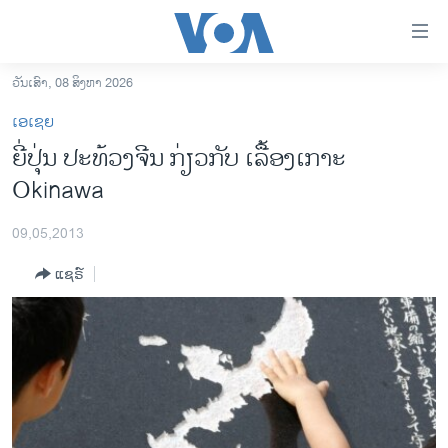
ລິ້ງ
ສຳຫລັບ
ເຂົ້າ
ວັນເສົາ, 08 ສິງຫາ 2026
ຫາ
ໂຮມເພຈ
ເອເຊຍ
ຂ້າມ
ລາວ
ຍີ່ປຸ່ນ ປະທ້ວງຈີນ ກ່ຽວກັບ ເລື້ອງເກາະ
ຂ້າມ
ອາເມຣິກາ
Okinawa
ຂ້າມ
ໄປ
ການເລືອກຕັ້ງ ປະທານາທີບໍດີ ສະຫະລັດ 2024
ຫາ
09,05,2013
ຂ່າວ​ຈີນ
ຊອກ
ແຊຣ໌
ຄົ້ນ
ໂລກ
ເອເຊຍ
ອິດສະຫຼະພາບດ້ານການຂ່າວ
ຊີວິດຊາວລາວ
ຊຸມຊົນຊາວລາວ