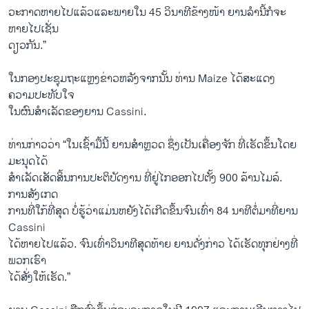
ວະກາດຫາຍ​ໄປ​ແລ້ວແລະ​ພາຍ​ໃນ 45 ວິນາທີ​ຂ້າງ​ໜ້າ ຍານ​ລຳ​ນີ້ກໍ​ຈະ​
ຫາຍ​ໄປ​ເຊັ່ນ​
ດຽວ​ກັນ.”
​ໃນ​ກອງ​ປະຊຸມ​ຖະ​ແຫຼງຂ່າວ​ຫລັງ​ຈາກ​ນັ້ນ ທ່ານ Maize ​ໄດ້​ສະ​ແດງ​
ຄວາມ​ປະທັບ​ໃຈ​ ​
ໃນ​ຜົນສຳ​ເລັດ​ຂອງ​ຍານ Cassini.
ທ່ານ​ກ່າວ​ວ່າ “​ໃນ​ເຊົ້າມື້ນີ້ ຍານ​ສຳ​ຫຼວດ ຊຶ່ງ​ເປັນ​ເຄື່ອງ​ຈັກ​ ທີ່​ເຮັດ​ຂຶ້ນ​ໂດຍ​
ມະນຸດໄດ້
ສຳ​ເລັດ​ເສັດ​ສິ້ນການ​ປະຕິບັດ​ງານ ທີ່​ຢູ່ໄກ​ອອກ​ໄປຕັ້ງ 900 ລ້ານ​ໄມ​ລ໌.
ການ​ສັງ​ເກດ
​ການ​ທີ່​ໃກ້​ທີ່​ສຸດ ​ບໍ່​ຮູ້​ວ່າ​ແມ່ນ​ຫຍັງ​ໄດ້​ເກີດ​ຂຶ້ນຈົນ​ເທົ່າ 84 ນາທີ​ຕໍ່ມາທີ່​ຍານ
Cassini ​
ໄດ້​ຫາຍ​ໄປ​ແລ້ວ. ຈົນ​ເທົ່າ​ວິນາທີ​ສຸດ​ທ້າຍ​ ຍານ​ດັ່ງກ່າວ​ ​ໄດ້​ເຮັດ​ທຸກ​ຢ່າງ​ທີ່​
ພວກ​ເຮົາ​
ໄດ້​ສັ່ງ​ໃຫ້​ເຮັດ.”