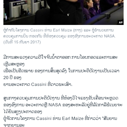
ວິທະຍາສາດ-ເທັກໂນໂລຈີ
ທຸລະກິດ
ພາສາອັງກິດ
ຜູ້ກຳກັບໂຄງການ Cassini ທ່ານ Earl Maize (ກາງ) ແລະ ຜູ້ອຳນວຍການ
ວີດີໂອ
ຄວບຄຸມການບິນ ກອດກັນ ທີ່ຫ້ອງຄວບຄຸມ ຂອງອົງການອະວະກາດ NASA.
(ວັນທີ 15 ກັນຍາ 2017)
ສຽງ
ມີ​ການສະ​ແດງ​ຄວາມ​ດີ​ໃຈ​ຈົນ​ນ້ຳຕາ​ອອກ ການ​ໂອບ​ກອດ​ແລະການ​ສະ​
ລາຍການກະຈາຍສຽງ
ຕິດຕາມພວກເຮົາ ທີ່
ເຫຼີມສະຫຼອງ
ລາຍງານ
​ເພື່ອ​ເປັນ​ຂີດ​ໝາຍ​ ຂອງການສິ້ນສຸດ​ລົງ ​ໃນການ​ປະຕິບັດ​ງານ​ເປັນ​ເວລາ
20 ປີ ຂອງ​
ຍານ​ອະວະກາດ Cassini ທີ່​ດາວ​ພະ​ເສົາ.
ພາສາຕ່າງໆ
ສູນກາງ​ຄວບ​ຄຸມ​ການ​ປະຕິບັດ​ງານ ທີ່ຫ້ອງວິໄຈແຮງຂັບເຄື່ອນຈະຫຼວດ
ຂອງອົງການ ອະວະກາດ​ຫຼື NASA ຂອງ​ສະຫະລັດຢູ່ທີ່​ລັດ​ກາລີ​ຟໍ​ເນຍຈະ​
ໄດ້​ຍິນ​ສຽງ​ປະ​ກາດ​ຂອງ
ຜູ້​ຈັດການໂຄງການ Cassini ທ່ານ Earl Maize ທີ່ກ່າວ​ວ່າ “ສັນຍານ​
ຈາກ​ຍານ​ອະ