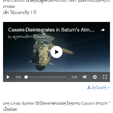
ຍານ Cassini ຖືກ​ສົ່ງ​ຂຶ້ນສູ່​ອະວະກາດ​ໃນ​ປີ 1997 ​ແລະ​ການ​ເດີນທາງ​ໄປ​
ດາວ​ພະ
​ເສົາ ​ໃຊ້​ເວລາ​ເຖິງ 7 ປີ.
Cassini Disintegrates in Saturn's Atmosphere Ending 20 Year Journey
by
ສຽງອາເມຣິກາ ວີໂອເອລາວ
No media source currently available
0:00
2:33
ລິງໂດຍກົງ
ນາງ Linda Spilker ນັກວິ​ທະຍາ​ສາດ​ຂອງ​ໂຄງການ Cassini ກ່າວ​ວ່າ “​
ເມື່ອ​ຂ້ອຍ​