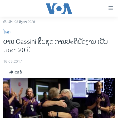
ລິ້ງ
ສຳຫລັບ
ເຂົ້າ
ວັນເສົາ, 08 ສິງຫາ 2026
ຫາ
ໂຮມເພຈ
ໂລກ
ຂ້າມ
ລາວ
ຍານ Cassini ສິ້ນສຸດ ການປະຕິບັດງານ ເປັນ
ຂ້າມ
ອາເມຣິກາ
ເວລາ 20 ປີ
ຂ້າມ
ໄປ
ການເລືອກຕັ້ງ ປະທານາທີບໍດີ ສະຫະລັດ 2024
ຫາ
16,09,2017
ຂ່າວ​ຈີນ
ຊອກ
ແຊຣ໌
ຄົ້ນ
ໂລກ
ເອເຊຍ
ອິດສະຫຼະພາບດ້ານການຂ່າວ
ຊີວິດຊາວລາວ
ຊຸມຊົນຊາວລາວ