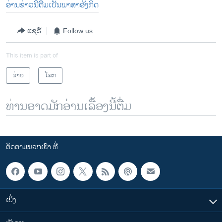
ອ່ານຂ່າວນີ້ຕື່ມເປັນພາສາອັງກິດ
ແຊຣ໌
Follow us
This item is part of
ຂ່າວ
ໂລກ
ທ່ານອາດມັກອ່ານເລື້ອງນີ້ຕື່ມ
ຕິດຕາມພວກເຮົາ ທີ່
ເບິ່ງ