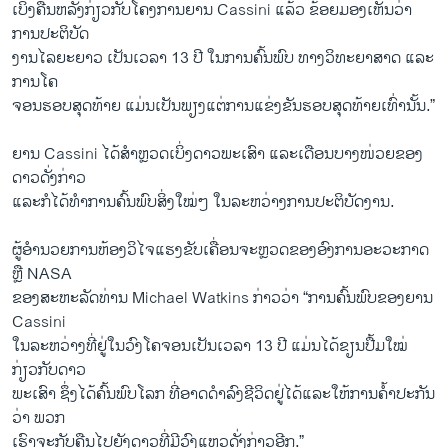
ເບິ່ງ​ຄືນ​ຫລັງ​ກ່ຽວ​ກັບ​ໂຄງການ​ຍານ Cassini ​ແລ້ວ ຂ້ອຍ​ມອງ​ເຫັນ​ວ່າ
ການ​ປະຕິບັດ
​ງານ​ໄລຍະ​ຍາວ​ ເປັນ​ເວລາ 13 ປີ ​ໃນ​ການຄົ້ນພົບ​ ທາງວິທະຍາ​ສາດ ​ແລະ
​ການ​ໂຄ
ຈອນ​ຮອບ​ສຸດ​ທ້າຍ ​ແມ່ນ​ເປັນ​ພຽງ​ແຕ່​ການ​ແຂ່ງຂັນ​ຮອບ​ສຸດ​ທ້າຍ​ເທົ່າ​ນັ້ນ.”
ຍານ Cassini ​ໄດ້​ສຳ​ຫຼວດ​ເບິ່ງ​ດາວ​ພະ​ເສົາ ​ແລະ​ເດືອນ​ບາງ​ໜ່ວຍ​ຂອງ​
ດາວດັ່ງກ່າວ ​
ແລະ​ກໍ​ໄດ້​ທຳ​ການຄົ້ນພົບ​ສິ່ງ​ໃໝ່ໆ ​ໃນ​ລະຫວ່າງ​ການ​ປະ​ຕິ​ບັດ​ງານ.
ຜູ້ອຳນວຍການຫ້ອງວິໄຈແຮງຂັບເຄື່ອນຈະຫຼວດຂອງອົງການອະວະກາດ​
ຫຼື NASA
ຂອງ​ສະຫະລັດທ່ານ Michael Watkins ກ່າວ​ວ່າ “ການຄົ້ນພົບ​ຂອງ​ຍານ
Cassini ​
ໃນ​ລະຫວ່າງ​ທີ່ຢູ່​ໃນ​ວົງ​ໂຄຈອນ​ເປັນ​ເວລາ 13 ປີ ແມ່ນ​ໄດ້​ຂຽນ​ປື້ມ​ໃໝ່​
ກ່ຽວ​ກັບ​ດາວ
​ພະ​ເສົາ ຊຶ່ງ​ໄດ້​ຄົ້ນພົບ​ໂລກ ທີ່​ອາ​ດດຳລົງ​ຊີວິດ​ຢູ່ໄ​ດ້​ແລະ​ໃຫ້ການ​ຄ້ຳປະກັນ​
ວ່າ ພວກ​
ເຮົາ​ຈະ​ກັບ​ຄືນ​ໄປ​ຍັງ​ດາວ​ທີ່​ມີ​ວົງ​ແຫວ​ດັ່ງກ່າວ​ອີກ.”