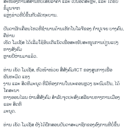
ສະໜອງການສື່ສານທີ່ບໍ່ເສຍລາຄາ ແລະ ເປັນອິດສະຫຼະ, ແລະ ໄດ້ຮັບ
ຂໍ້ມູນຈາກ
ແຫຼ່ງຂ່າວທີ່ບໍ່ຂຶ້ນກັບລັດຖະບານ.
ບັນດານັກເຄື່ອນໄຫວທີ່ຊຳນານດ້ານເທັກໂນໂລຈີຂອງ ກຳປູເຈຍ ບາງຄົນ,
ຄືທ່ານ
ເຍັດ ໂມເຊັສ ໄດ້ເລີ່ມໃຊ້ອິນເຕີແນັດເພື່ອສະໜັບສະໜູນການປ່ຽນແປງ
ທາງສັງຄົມ
ຫຼາຍປີຜ່ານມາແລ້ວ.
ທ່ານ ເຍັດ ໂມເຊັສ, ຫົວໜ້າໜ່ວຍ ສື່ສັງຄົມ/ICT ຂອງສູນກາງເພື່ອ
ພັນທະມິດ ແຮງ
ງານ ແລະ ສິດທິມະນຸດ ທີ່ມີຫ້ອງການໃນນະຄອນຫຼວງ ພະນົມເປັນ, ໄດ້
ໂຄສະນາ
ທາງອອນໄລນ ຜ່ານສື່ສັງຄົມ ສຳລັບຈຸດປະສົງເສລີພາບທາງການເມືອງ
ແລະ ສິດທິ
ມະນຸດ.
ທ່ານ ເຍັດ ໂມເຊັສ ຍັງໄດ້ຝຶກສອນບັນດາສະມາຊິກຂອງອົງການທີ່ບໍ່ຂຶ້ນ