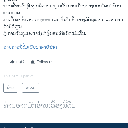
ກ່ອນທີ່ຈະລົງ ຫຼື ຂຽນຂໍ້ຄວາມ ກ່ຽວກັບ ການເມືອງທາງອອນໄລນ” ຍ້ອນ
ການກວດ
ກາເນື້ອຫາຂໍ້ຄວາມທາງອອກໄລນ ທີ່ເພີ່ມຂຶ້ນຂອງລັດຖະບານ ແລະ ການ
ຕຳນິຕິຕຽນ
ຫຼື ການຈັບກຸມປະຊາຊົນທີ່ຫຼິ້ນອິນເຕີແນັດເພີ່ມຂຶ້ນ.
ອ່ານຂ່າວນີ້ຕື່ມເປັນພາສາອັງກິດ
ແຊຣ໌
Follow us
This item is part of
ຂ່າວ
ເອເຊຍ
ທ່ານອາດມັກອ່ານເລື້ອງນີ້ຕື່ມ