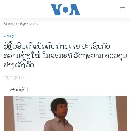
ລິ້ງ
ສຳຫລັບ
ເຂົ້າ
ວັນສຸກ, 07 ສິງຫາ 2026
ຫາ
ໂຮມເພຈ
ເອເຊຍ
ຂ້າມ
ລາວ
ຜູ້ຫຼິ້ນອິນເຕີແນັດຄົນ ກຳປູເຈຍ ປະເຊີນກັບ
ຂ້າມ
ອາເມຣິກາ
ຄວາມສ່ຽງໃໝ່ ໃນຂະນະທີ່ ລັດຖະບານ ຄວບຄຸມ
ຂ້າມ
ໄປ
ການເລືອກຕັ້ງ ປະທານາທີບໍດີ ສະຫະລັດ 2024
ຢ່າງເຄັ່ງຄັດ
ຫາ
ຂ່າວ​ຈີນ
ຊອກ
12,11,2017
ຄົ້ນ
ໂລກ
ແຊຣ໌
ເອເຊຍ
ອິດສະຫຼະພາບດ້ານການຂ່າວ
ຊີວິດຊາວລາວ
ຊຸມຊົນຊາວລາວ