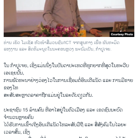
ວິທະຍາສາດ-ເທັກໂນໂລຈີ
ທຸລະກິດ
ພາສາອັງກິດ
ວີດີໂອ
ທ່ານ ເຍັດ ໂມເຊັສ ຫົວໜ້າສື່ມວນຊົນ/ICT ຈາກສູນກາງ ເພື່ອ ພັນທະມິດ
ສຽງ
ແຮງງານ ແລະ ສິດທິມະນຸດໃນນະຄອນຫຼວງ ພະນົມເປັນ, ກຳປູເຈຍ.
ລາຍການກະຈາຍສຽງ
ໃນ ກຳປູເຈຍ, ເຊິ່ງແມ່ນນຶ່ງໃນບັນດາປະເທດທີ່ທຸກຍາກທີ່ສຸດໃນທະວີບ
ຕິດຕາມພວກເຮົາ ທີ່
ເອເຊຍນັ້ນ,
ລາຍງານ
ການພັດທະນາຢ່າງວ່ອງໄວໃນການເຊື່ອມຕໍ່ອິນເຕີແນັດ ແລະ ການມີຂາຍ
ຂອງໂທ
ສະສັບສະຫຼາດລາຄາຖືກແມ່ນຢູ່ໃນລະດັບດຽວກັນ.
ພາສາຕ່າງໆ
ປະຊາຊົນ 15 ລ້ານຄົນ ທີ່ອາໄສຢູ່ໃນຕົວເມືອງ ແລະ ເຂດຊົນນະບົດ
ຈຳນວນຫຼາຍຄົນ
ໄດ້ຮັບການເຂົ້າເຖິງອິນເຕີແນັດໂທລະສັບມືຖື ແລະ ສື່ສັງຄົມໃນໄລຍະ
ເວລາສັ້ນ, ເຊິ່ງ