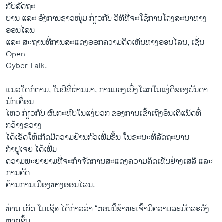
ກັບລັດຖະ
ບານ ແລະ ອົງການຊາວໜຸ່ມ ກ່ຽວກັບ ວິທີທີ່ຈະໃຊ້ການໂຄງສະນາທາງ
ອອນໄລນ
ແລະ ສະຖານທີ່ການສະແດງອອກຄວາມຄິດເຫັນທາງອອນໄລນ, ເຊັ່ນ
Open
Cyber Talk.
ແນວໃດກໍຕາມ, ໃນປີທີ່ຜ່ານມາ, ການມອງເບິ່ງໂລກໃນແງ່ດີຂອງບັນດາ
ນັກເຄື່ອນ
ໄຫວ ກ່ຽວກັບ ຜົນກະທົບໃນແງ່ບວກ ຂອງການເຂົ້າເຖິງອິນເຕີແນັດທີ່
ກວ້າງຂວາງ
ໄດ້ເຮັດໃຫ້ເກີດມີຄວາມຢ້ານກົວເພີ່ມຂຶ້ນ ໃນຂະນະທີ່ລັດຖະບານ
ກຳປູເຈຍ ໄດ້ເພີ່ມ
ຄວາມພະຍາຍາມທີ່ຈະກຳຈັດການສະແດງຄວາມຄິດເຫັນຢ່າງເສລີ ແລະ
ການຄັດ
ຄ້ານການເມືອງທາງອອນໄລນ.
ທ່ານ ເຍັດ ໂມເຊັສ ໄດ້ກ່າວວ່າ “ຕອນນີ້ຂ້າພະເຈົ້າມີຄວາມລະມັດລະວັງ
ຫຼາຍຂຶ້ນ