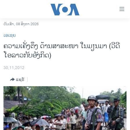
ລິ້ງ
ສຳຫລັບ
ເຂົ້າ
ວັນເສົາ, 08 ສິງຫາ 2026
ຫາ
ໂຮມເພຈ
ເອເຊຍ
ຂ້າມ
ລາວ
ຄວາມເຄັ່ງຕຶງ ດ້ານສາສະໜາ ໃນມຽນມາ (ວີດີ
ຂ້າມ
ອາເມຣິກາ
ໂອລາວກັບອັງກິດ)
ຂ້າມ
ໄປ
ການເລືອກຕັ້ງ ປະທານາທີບໍດີ ສະຫະລັດ 2024
ຫາ
30,11,2012
ຂ່າວ​ຈີນ
ຊອກ
ແຊຣ໌
ຄົ້ນ
ໂລກ
ເອເຊຍ
ອິດສະຫຼະພາບດ້ານການຂ່າວ
ຊີວິດຊາວລາວ
ຊຸມຊົນຊາວລາວ