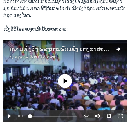
ພວກເຄາະຮ້າຍສ່ວນໃຫຍ່ແມ່ນຊາວໂຣຮິງຢາ ຊຶ່ງເປັນຊົນກຸ່ມນ້ອຍຊາວ
ມຸສ ລິມທີ່ບໍ່ມີ ປະເທດ ທີ່ຖືກັນວ່າເປັນຊົນເຜົ່ານຶ່ງທີ່ຖືກປະຫັດປະຫານໜັກ
ທີ່ສຸດ ຂອງໂລກ.
ເບິ່ງວີດິໂອລາຍງານນີ້ເປັນພາສາລາວ
:
ຄວາມເຄັ່ງຕຶງ ຂອງການຂັດແຍ້ງ ທາງສາສະໜາ ທີ່ມຽນມາ
by
ສຽງອາເມຣິກາ ວີໂອເອລາວ
No media source currently available
0:00
2:42