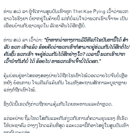
ທ່ານ ສເວ່ ລາ ຜູ້ຈັດການສູນບັນເທົາທຸກ Thet Kae Pying ເວົ້າວ່າພວກ
ຊາວໂຣຮິງຢາ ບໍ່ຢາກຢູ່ໃນຄ້າຍນີ້ ແຕ່ກໍບໍ່ແນ່ໃຈວ່າພວກເຂົາເຈົ້າຈະ ເປັນ
ເພື່ອນບ້ານກັບຊາວພຸດໃນ ລັດຣາຄີນໄດ້ອີກຫຼືບໍ່.
ທ່ານ ສເວ່ ລາ ເວົ້າວ່າ:
“ຖ້າຫາກວ່າທາງການມີວິທີແກ້ໄຂບັນຫານີ້ໄດ້ ສໍາ
ລັບ ພວກ ເຮົາແລ້ວ ຂ້ອຍຄິດວ່າພວກເຮົາກໍສາມາດຢູ່ຮ່ວມກັນໄດ້ອີກຕໍ່ໄປ
ຄັນຊັ້ນ ພວກເຮົາ ຈະຢູ່ຮ່ວມກັນໄດ້ອີກຢ່າງໃດ? ເວລານີ້ ພວກເຮົາປາກ
ເວົ້ານໍາກັນກໍບໍ່ ໄດ້ ຂ້ອຍໄປ ຫາພວກເຂົາເຈົ້າບໍ່ໄດ້ດອກ.”
ຄຸ້ມບ່ອນຢູ່ອາໄສຂອງສອງຝ່າຍໄດ້ຖືກໄຟເຜົາໄໝ້ວອດວາຍໄປຈົນບໍ່ເຫຼືອ
ຫຍັງ ຍ້ອນການ ໂຈມຕີແກ້ແຄ້ນກັນ ໂຮມທັງສະຖານສັກກາລະບູຊາຫຼາຍ
ແຫ່ງກໍຖືກເຜົາໄໝ້.
ຊຶ່ງບັດນີ້ເຂດດັ່ງກ່າວຖືກຍາມຄຸ້ມກັນໂດຍທະຫານແລະຕໍາຫຼວດ.
ແຕ່ລະຝ່າຍ ຖິ້ມໂທດໃສ່ກັນແລະກັນກ່ຽວກັບການກໍ່ຄວາມຮຸນແຮງ ທີ່ເຮັດ
ໃຫ້ປະຊາຄົມ ຕ່າງໆໂກດແຄ້ນທີ່ສຸດ ແລະເວລານີ້ກໍອາໄສຢູ່ໃນສູນບັນເທົາ
ທຸກຄົນລະແຫ່ງ.