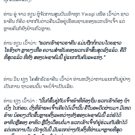
ທ່ານ ອູ່ ຈາວ ທຽນ ຜູ້ຈັດການສູນບັນເທົາທຸກ Ywagi ເໜືອ ເວົ້າວ່າ ຊາວ
ຣາຄີນ ກໍຄິດ ຢາກກັບຕ່າວຄືນເມືອຢູ່ເຮືອນຊານຂອງພວກເຂົາເຈົ້າ ແຕ່
ຫຼາຍຄົນກໍຍັງຢ້ານກົວຫຼາຍ.
ທ່ານ ທຽນ ເວົ້າວ່າ:
“ພວກເຮົາຊາວຣາຄີນ ແມ່ນຖືກກໍ່ກວນໂດຍຊາວ
ໂຣຮິງຢາ ຫຼາຍໆເທື່ອ ຄວາມສໍາພັນຂອງພວກເຮົາສິ້ນສຸດລົງແລ້ວ. ຄືດີ
ທີ່ສຸດແລ້ວ ທີ່ທັງ ສອງປະຊາຄົມນີ້ ຢູ່ແຍກກັນຄົນລະແຫ່ງ.”
ທ່ານ ວິນ ຢຽງ ໂຄສົກຣັດຣາຄີນ ເວົ້າວ່າ ທ່ານຫວັງວ່າການແຍກກັນຢູ່ຢ່າງ
ເປັນການ ຖາວອນນັ້ນ ຈະບໍ່ຈໍາເປັນເລີຍ.
ທ່ານ ຢຽງ ເວົ້າວ່າ :
“ນັ້ນກໍຂຶ້ນຢູ່ກັບເຈົ້າໜ້າທີ່ທ້ອງຖິ່ນ ພວກເຮົາຕ້ອງ ຖ້າ
ເບິ່ງ ໄປກ່ອນ. ດັ່ງທີ່ຂ້າພະເຈົ້າເຄີຍໄດ້ເວົ້ານັ້ນ ຄືໃນອະດີດຜ່ານມາ ມີເຫດ
ຮ້າຍ ນ້ອຍໆເກີດຂຶ້ນຫຼາຍຄັ້ງລະຫວ່າງທັງສອງປະຊາຄົມນີ້ ແຕ່ພໍໄດ້
ອາທິດຫຼືສອງ ອາທິດ ຫຼືນຶ່ງເດືອນຕໍ່ມາ ພວກເຂົາເຈົ້າກໍຢູ່ຮ່ວມກັນອີກໄດ້
ແຕ່ເຫດການໃນ ປັດຈຸບັນນີ້ ມັນແຕກຕ່າງກັບຄັ້ງທີ່ຜ່ານມາຫຼາຍທີ່ສຸດ