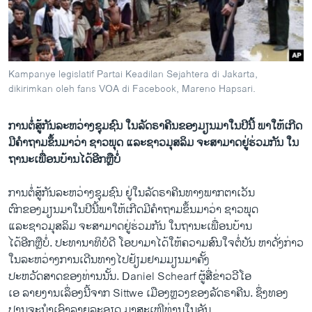
ວິທະຍາສາດ-ເທັກໂນໂລຈີ
ທຸລະກິດ
ພາສາອັງກິດ
Kampanye legislatif Partai Keadilan Sejahtera di Jakarta,
ວີດີໂອ
dikirimkan oleh fans VOA di Facebook, Mareno Hapsari.
ສຽງ
ການຕໍ່ສູ້ກັນລະຫວ່າງຊຸມຊົນ ໃນລັດຣາຄີນຂອງມຽນມາໃນປີນີ້ ພາໃຫ້ເກີດ
ລາຍການກະຈາຍສຽງ
ມີຄໍາຖາມຂຶ້ນມາວ່າ ຊາວພຸດ ແລະຊາວມຸສລິມ ຈະສາມາດຢູ່ຮ່ວມກັນ ໃນ
ຕິດຕາມພວກເຮົາ ທີ່
ຖານະເພື່ອນບ້ານໄດ້ອີກຫຼືບໍ່
ລາຍງານ
ການຕໍ່ສູ້ກັນລະຫວ່າງຊຸມຊົນ ຢູ່ໃນລັດຣາຄີນທາງພາກຕາເວັນ
ຕົກຂອງມຽນມາໃນປີນີ້ພາໃຫ້ເກີດມີຄໍາຖາມຂຶ້ນມາວ່າ ຊາວພຸດ
ພາສາຕ່າງໆ
ແລະຊາວມຸສລິມ ຈະສາມາດຢູ່ຮ່ວມກັນ ໃນຖານະເພື່ອນບ້ານ
ໄດ້ອີກຫຼືບໍ່. ປະທານາທິບໍດີ ໂອບາມາໄດ້ໃຫ້ຄວາມສົນໃຈຕໍ່ບັນ​ ຫາດັ່ງກ່າວ
ໃນລະຫວ່າງການເດີນທາງໄປຢ້ຽມຢາມມຽນມາຄັ້ງ
ປະຫວັດສາດຂອງທ່ານນັ້ນ. Daniel Schearf ຜູ້ສື່ຂ່າວວີໂອ
ເອ ລາຍງານເລຶ່ອງນີ້ຈາກ Sittwe ເມືອງຫຼວງຂອງລັດຣາຄີນ. ຊຶ່ງທອງ
ປານຈະນໍາເອົາລາຍລະອຽດ ມາສະເໜີທ່ານໃນອັນ