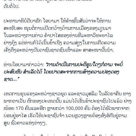
ດັບຕໍ່ໄປ.
ປະທານາທິບໍດີບາຣັກ ໂອບາມາ ໃຫ້ຄຳໝັ້ນສັນວ່າຈະໃຫ້ການ​
ສະໜັບສະ ໜຸນຕໍ່ການເປີດກວ້າງດ້ານການເມືອງຂອງມຽນມາ
ໃນລະຫວ່າງການກ່າວ ຄໍາປາໄສຂອງທ່ານທີ່ມະຫາວິທະຍາໄລ
ຢ່າງກຸ້ງ ແຕ່ທ່ານກໍໄດ້ເນັ້ນຍໍ້າເຖິງ ຄວາມສ່ຽງໃນການເກີດຄວາມ
ເຄັ່ງຕຶງລະຫວ່າງບັນດາຊົນຊາດຊົນເຜົ່າແລະ ສາສະໜານັ້ນນໍາ.
ທ່ານໂອບາມາກ່າວວ່າ:
“ການດໍາເນີນການປະຕິຮູບໃດໆກໍຕາມ ຈະບໍ່
ປະສົບຜົນ ສໍາເລັດໄດ້ ໂດຍປາດສະຈາກການສ້າງຄວາມປອງດອງ
ຊາດ…”
ເຫດການຮຸນແຮງລະຫວ່າງຊາວພຸດ ແລະຊາວມຸສລິມ ໃນລັດຣາຄີນ ທາງ
ພາກຕາເວັນ ຕົກຂອງປະເທດນັ້ນ ແມ່ນໄດ້ເຂັ່ນຂ້າປະຊາຊົນໄປແລ້ວ ຢ່າງ
ໜ້ອຍ 170 ຄົນແລະອີກ ຫຼາຍກວ່າ 100,000 ຄົນ ຕ້ອງໄດ້ພັດພາກຈາກ
ບ່ອນຢູ່ອາໄສ ເຮັດໃຫ້ປະຊາຊົນຈໍາ ນວນຫຼວງຫຼາຍຕ້ອງອັ່ງອໍກັນຢູ່ຕາມ
ສູນ ຊົ່ວຄາວແຫ່ງຕ່າງໆ.