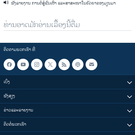
ຟັງລາຍງານ ການຕໍ່ສູ້ຊົນເຜົ່າ ແລະສາສະໜາໃນຣັດຣາຂອງມຽນມາ
ທ່ານອາດມັກອ່ານເລື້ອງນີ້ຕື່ມ
ຕິດຕາມພວກເຮົາ ທີ່
ເບິ່ງ
ຟັງສຽງ
ຂ່າວແລະລາຍງານ
ຕິດຕໍ່ພວກເຮົາ