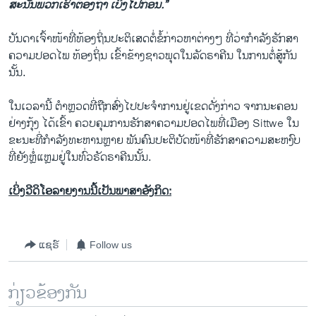
ສະນັ້ນພວກເຮົາຕ້ອງຖ້າ ເບິ່ງໄປກ່ອນ.”
ບັນດາເຈົ້າໜ້າທີ່ທ້ອງຖິ່ນປະຕິເສດຕໍ່ຂໍ້ກ່າວຫາຕ່າງໆ ທີ່ວ່າກໍາລັງຮັກສາ
ຄວາມປອດໄພ ທ້ອງຖິ່ນ ເຂົ້າຂ້າງຊາວພຸດໃນລັດຣາຄີນ ໃນການຕໍ່ສູ້ກັນ
ນັ້ນ.
ໃນເວລານີ້ ຕໍາຫຼວດທີ່ຖືກສົ່ງໄປປະຈໍາການຢູ່ເຂດດັ່ງກ່າວ ຈາກນະຄອນ
ຢ່າງກຸ້ງ ໄດ້ເຂົ້າ ຄວບຄຸມການຮັກສາຄວາມປອດໄພທີ່ເມືອງ Sittwe ໃນ
ຂະນະທີ່ກໍາລັງທະຫານຫຼາຍ ພັນຄົນປະຕິບັດໜ້າທີ່ຮັກສາຄວາມສະຫງົບ
ທີ່ຍັງຫຼໍ່ແຫຼມຢູ່ໃນທົ່ວຣັດຣາຄີນນັ້ນ.
ເບິ່ງວີດິໂອລາຍງານນີ້ເປັນພາສາອັງກິດ:
ແຊຣ໌
Follow us
ກ່ຽວຂ້ອງກັນ