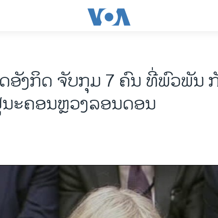
ັງກິດ ຈັບກຸມ 7 ຄົນ ທີ່ພົວພັນ 
ຢູ່ນະຄອນຫຼວງລອນ​ດອນ