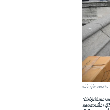
ແມ່ຍິງຜູ້ນຶ່ງນອນເ
“ມັນ​ຍັງ​ເປັນ​ຄວາມ​ເ
ສອບ​ສວນ​ທີ່​ວ່າ ຜູ້