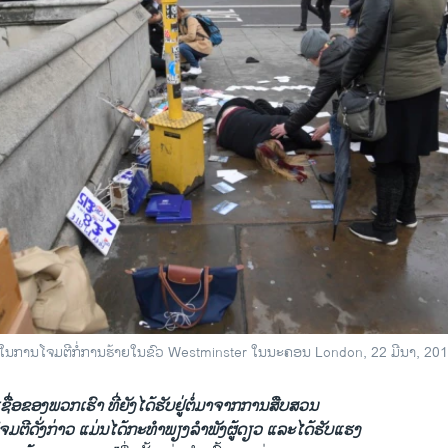
ຈັບ ໃນການໂຈມຕີກໍ່ການຮ້າຍໃນຂົວ Westminster ໃນນະຄອນ London, 22 ມີນາ, 201
ຊື່ອ​ຂອງ​ພວກ​ເຮົາ ທີ່​ຍັງ​ໄດ້​ຮັບ​ຢູ່​ຕໍ່​ມາ​ຈາກ​ການ​ສືບສວນ
​ໂຈມ​ຕີ​ດັ່ງກ່າວ ​ແມ່ນໄດ້ກະທຳ​ພຽງ​ລຳພັງ​ຜູ້​ດຽວ ​ແລະໄດ້​ຮັບ​ແຮງ