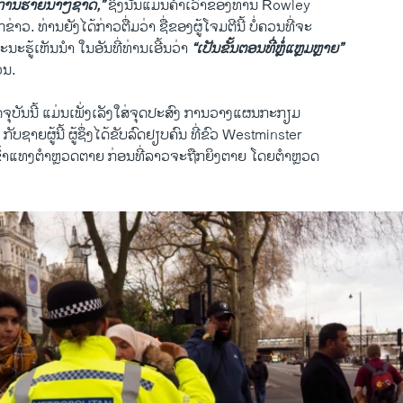
​ການ​ຮ້າຍ​ນາໆ​ຊາດ,”
ຊຶ່ງ​ນັ້ນ​ແມ່ນ​ຄຳ​ເວົ້າ​ຂອງ​ທ່ານ Rowley ​
າວ. ທ່ານ​ຍັງ​ໄດ້​ກ່າວ​ຕື່ມ​ວ່າ ຊື່​ຂອງ​ຜູ້​ໂຈມ​ຕີ​ນີ້ ບໍ່​ຄວນ​ທີ່​ຈະ
ຮູ້​ເຫັນ​ນຳ ​ໃນ​ອັນ​ທີ່​ທ່ານ​ເອີ້ນ​ວ່າ
“​ເປັນຂັ້ນຕອນ​ທີ່ຫຼໍ່​ແຫຼມ​ຫຼາຍ”
ວນ.
​ບັນ​ນີ້ ​ແມ່ນ​ເພັ່ງ​ເລັງ​ໃສ່ຈຸດປະສົງ ການ​ວາງ​ແຜນກະກຽມ ​
ັບ​ຊາຍຜູ້​ນີ້ ຜູ້​ຊຶ່ງ​ໄດ້​ຂັບ​ລົດ​ຢຽບ​ຄົນ​ ທີ່​ຂົວ Westminster
້​ເຂົ້າແທງ​ຕຳຫຼວດຕາຍ ກ່ອນ​ທີ່​ລາວ​ຈະ​ຖືກ​ຍິງ​ຕາຍ ​ໂດຍ​ຕຳຫຼວດ