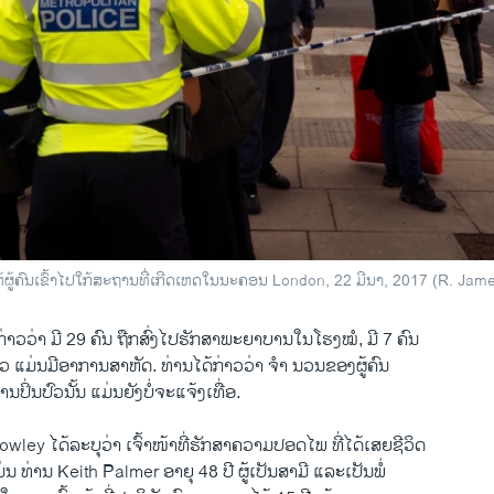
ໃຫ້ຜູ້ຄົນເຂົ້າໄປໃກ້ສະຖານທີ່ເກີດເຫດໃນນະຄອນ London, 22 ມີນາ, 2017 (R. Ja
່າວ​ວ່າ ມີ 29 ຄົນ ​ຖືກ​ສົ່ງ​ໄປ​ຮັກສາ​ພະຍາບານໃນ​ໂຮງໝໍ, ມີ 7 ຄົນ
 ​ແມ່ນ​ມີ​ອາການ​ສາຫັດ. ທ່ານ​ໄດ້​ກ່າວ​ວ່າ ຈຳ ນວນ​ຂອງ​ຜູ້​ຄົນ
ງການປິ່ນປົວ​ນັ້ນ ​ແມ່ນຍັງບໍ່​ຈະ​ແຈ້ງ​ເທື່ອ.
owley ​ໄດ້​ລະບຸ​ວ່າ ເຈົ້າ​ໜ້າ​ທີ່​ຮັກສາ​ຄວາມ​ປອດ​ໄພ ທີ່​ໄດ້​ເສຍ​ຊີວິດ
ແມ່ນ ທ່ານ Keith Palmer ອາຍຸ 48 ປີ ຜູ້​ເປັນສາມີ ​ແລະ​ເປັນ​ພໍ່ ​