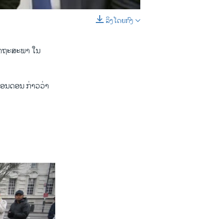
ລິງໂດຍກົງ
EMBED
SHARE
ບລັດຖະສະພາ ​ໃນ​
ນ​ດອນ ​ກ່າວ​ວ່າ