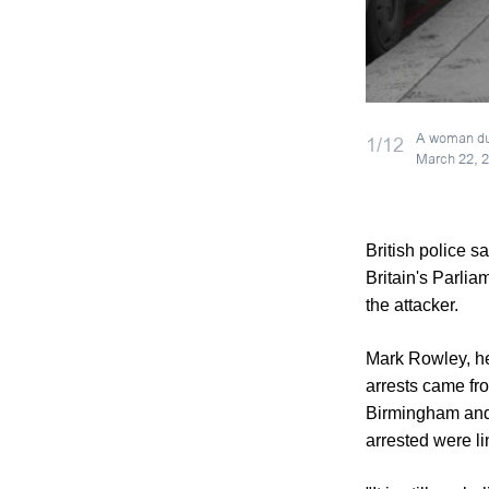
A woman duc
1/12
March 22, 
British police 
Britain's Parli
the attacker.
Mark Rowley, hea
arrests came fro
Birmingham and 
arrested were l