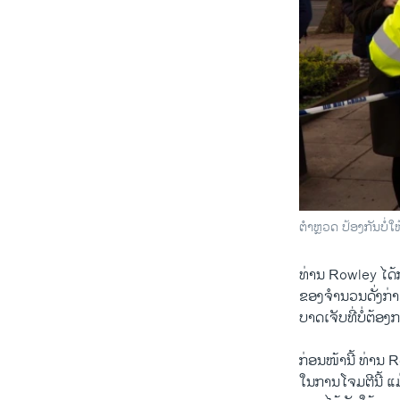
ຕຳຫຼວດ ປ້ອງກັນບໍ່
ທ່ານ Rowley ​ໄດ້​ກ
ຂອງ​ຈຳນວນ​ດັ່ງກ່າວ
​ບາດ​ເຈັບ​ທີ່​ບໍ່​ຕ້ອ
ກ່ອນ​ໜ້າ​ນີ້ ທ່ານ R
​ໃນ​ການ​ໂຈມ​ຕີນີ້ ​