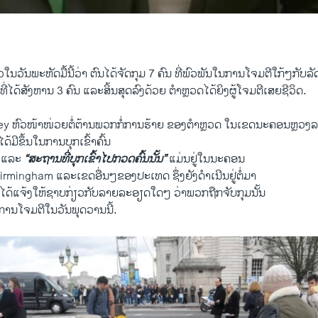
ນ​ວັນ​ພະຫັດ​ມື້​ນີ້ວ່າ ຕົນ​ໄດ້​ຈັດ​ກຸມ 7 ຄົນ ທີ່​ພົວພັນ​ໃນ​ການ​ໂຈມ​ຕີ​ໃກ້ໆກັ
ດ້​ສັງຫານ 3 ຄົນ ​ແລະ​ສິ້ນ​ສຸດ​ລົງ​ດ້ວຍ​ ຕຳຫຼວດ​ໄດ້​ຍິງ​ຜູ້ໂຈມ​ຕີ​ເສຍ​ຊີວິດ.
 ຫົວໜ້າໜ່ວຍ​ຕໍ່ຕ້ານ​ພວກ​ກໍ່​ການ​ຮ້າຍ ຂອງ​ຕຳຫຼວ​ດ ​ໃນ​ເຂດ​ນະຄອນຫຼວງລອ
 ​ໄດ້ມີ​ຂຶ້ນ​ໃນ​ການ​ບຸກ​ເຂົ້າ​ຄົ້ນ
 ​ແລະ
“ສະຖານ​ທີ່ບຸກ​ເຂົ້າ​ໄປກວດ​ຄົ້ນ​ນັ້ນ​”
​ແມ່ນ​ຢູ່​ໃນນະຄອນ​
mingham ​ແລະເຂດອື່ນໆ​ຂອງ​ປະ​ເທດ ຊຶ່ງຍັງ​ດຳ​ເນີນ​ຢູ່​ຕໍ່​ມາ​
ໍ່​ໄດ້ແຈ້ງ​ໃຫ້​ຊາບ​ກ່ຽວ​ກັບ​ລາຍ​ລະອຽດ​ໃດໆ ​ວ່າ​ພວກ​ຖືກ​ຈັບ​ກຸມ​ນັ້ນ
ການ​ໂຈມ​ຕີ​ໃນ​ວັນ​ພຸດ​ວານ​ນີ້.