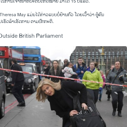
ໃນ​ການ​ເຈົ້າ​ໜ້າ​ທີ່​ປະຕິບັດ​ກົດໝາ​ຍ ມາ​ໄດ້ 15 ປີ​ແລ້ວ.
eresa May ​ແມ່ນ​ໄດ້​ກ່າວ​ແບບ​ບໍ່​ຢ້ານ​ກົວ ໂດຍເວົ້າ​ວ່າ ຜູ້​ຄົນ​
​ເຮັດ​ລ້າ​ເຮັດ​ການ ຕາມ​ປົກກະຕິ.
Outside British Parliament