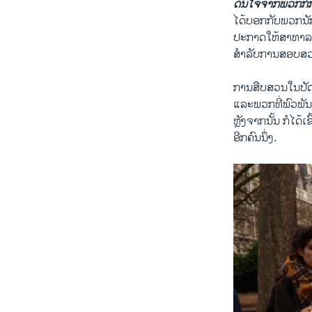
ດົນ​ໃຈ​ຈາກພວກ​ກໍ່
ໄດ້​ບອກ​ກັບ​ພວກນັກ​ຂ່
​ປະກາດ​ໃຫ້​ສາທາລະນະ​
ສຳລັບ​ການ​ສອບ​ສ
ການ​ສືບສວນໃນ​ປັດຈຸ
ແລະ​ພວກ​ທີ່​ພົວພັນ ກ
ຫຼັງຈາກ​ນັ້ນ ກໍ​ໄດ
​ອີກ​ຄົນ​ນຶ່ງ.