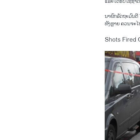
ແລະ​ໄດ້​ຮັບ​ໃຊ້​ຊາດ
ນາຍົກ​ລັດຖະມົນຕີ Th
ທັງຫຼາຍ​ ຄວນ​ຈະ​ໄປ
Shots Fired 