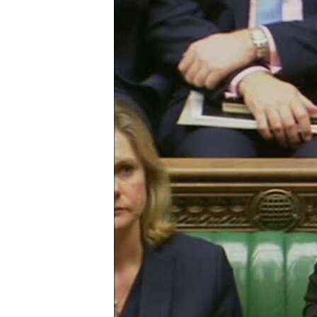
ວິທະຍາສາດ-ເທັກໂນໂລຈີ
ທຸລະກິດ
ພາສາອັງກິດ
ວີດີໂອ
ສຽງ
ລາຍການກະຈາຍສຽງ
ລາຍງານ