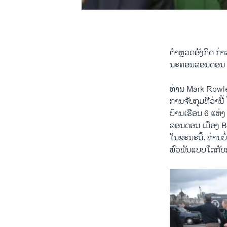
0:00
0:01:22
ຕຳຫຼວດ​ອັງກິດ ກ່າວໃ
ນະຄອນ​ລອນ​ດອນ ທີ່​ໄ
ທ່ານ Mark Rowley
ການ​ຈັບ​ກຸມ​ທີ່​ວ່າ​ນີ້
ບ້ານ​ເຮືອນ 6 ​ແຫ່ງ
ລອນ​ດອນ ​ເມືອງ Bir
ໃນ​ຂະນະ​ນີ້. ທ່ານ​ບ
​ພົວພັນ​ແບບ​ໃດ​ກັບ​