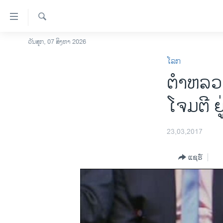
ລິ້ງ
ສຳຫລັບ
ເຂົ້າ
ຄົ້ນຫາ
ວັນສຸກ, 07 ສິງຫາ 2026
ໂຮມເພຈ
ຫາ
ໂລກ
ລາວ
ຂ້າມ
ຕຳຫລວດອ
ຂ້າມ
ອາເມຣິກາ
ຂ້າມ
ການເລືອກຕັ້ງ ປະທານາທີບໍດີ ສະຫະລັດ
ໂຈມຕີ 
ໄປ
2024
ຫາ
ຂ່າວ​ຈີນ
ຊອກ
23,03,2017
ຄົ້ນ
ໂລກ
ແຊຣ໌
ເອເຊຍ
ອິດສະຫຼະພາບດ້ານການຂ່າວ
ຊີວິດຊາວລາວ
ຊຸມຊົນຊາວລາວ