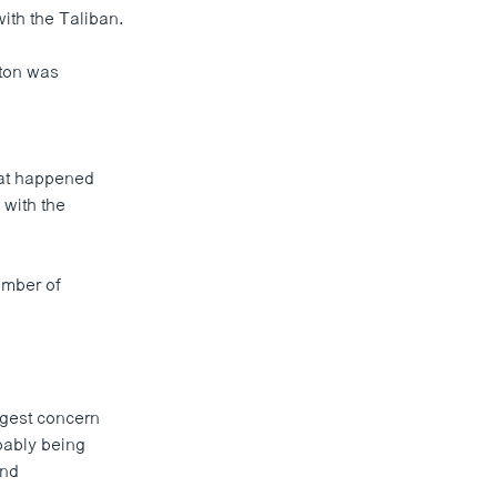
ith the Taliban.
lton was
hat happened
 with the
umber of
ggest concern
bably being
and