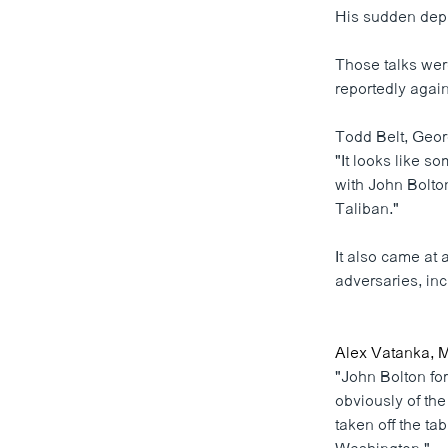
His sudden depa
Those talks wer
reportedly again
Todd Belt, Geo
"It looks like 
with John Bolton
Taliban."
It also came at 
adversaries, in
Alex Vatanka, Mi
"John Bolton fo
obviously of th
taken off the ta