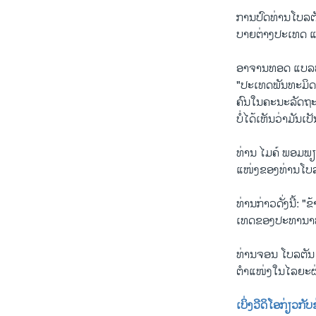
ການ​ປົດ​ທ່ານ​ໂບ​ລ​
ບາຍ​ຕ່າງ​ປະ​ເທດ ແລ
ອາ​ຈານທອດ ແບ​ລ​ທ໌ 
"ປະ​ເທດ​ພັນ​ທະ​ມິດ
ຄົນ​ໃນ​ຄະ​ນະລັດ​ຖະ​
ບໍ່​ໄດ້​ເຫັນວ່າ​ມັນເ
ທ່ານ ໄມ​ຄ໌ ພອມ​ພຽ
ແໜ່ງ​ຂອງ​ທ່ານ​ໂບ​ລ​ຕັ
ທ່ານ​ກ່າວ​ດັ່ງ​ນີ້: 
ເທດຂອງ​ປະ​ທາ​ນາ​ທິ​ບ
ທ່ານຈອນ ໂບ​ລ​ຕັນ (J
ຕຳ​ແໜ່ງໃນໄລ​ຍະຜ່ານ​ມ
ເບິ່ງວີ​ດິ​ໂອ​ກ່ຽວ​ກັບ