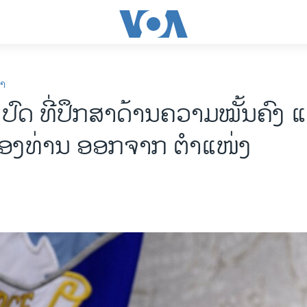
ກາ
​ປົດ​ ທີ່​ປຶກ​ສາ​ດ້ານ​ຄວາມ​ໝັ້ນ​ຄົ
3 ຂອງ​ທ່ານ ອອກ​ຈາກ ​ຕຳ​ແໜ່ງ