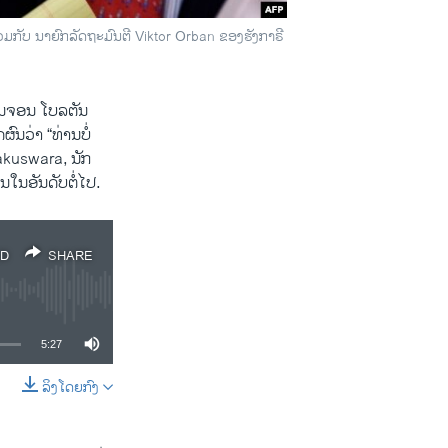
ກັບ ນາ​ຍົກ​ລັດ​ຖະ​ມົນ​ຕີ Viktor Orban ຂອງ​ຮັງ​ກາ​ຣີ
່ານຈອນ ໂບ​ລ​ຕັນ
ນ​ວ່າ “ທ່ານບໍ່​
akuswara, ນັກ​
​ໃນ​ອັນ​ດັບ​ຕໍ່​ໄປ.
D
SHARE
5:27
ລິງໂດຍກົງ
SHARE