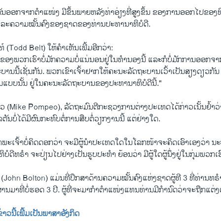
ຕັນ​ອອກ​ຈາກ​ຕຳ​ແໜ່ງ ມີ​ຂຶ້ນ​ພາຍ​ຫລັງ​ທ່າ​ອ່ຽງທີ່ສູງຂຶ້ນ ຂອງການ​ອອກ​ໄປຂອງ​ທ
ະ​ຄວາມ​ໝັ້ນ​ຄົງ​ຂອງ​ຊາດຂອງ​ທ່ານປະ​ທາ​ນາ​ທິ​ບໍ​ດີ.
(Todd Belt) ໃຫ້​ຄຳ​ເຫັນເ​ພີ້ມ​ອີກວ່າ:
​ຂອງ​ພວກ​ເຮົາ​ບໍ່​ມັກຄວາມບໍ່​ແນ່ນອນ​ຢູ່ໃນ​ທຳ​ນອງນີ້ ແລະກໍ​ບໍ່​ມັກ​ການ​ອອກ​ຈ
ບານນີ້​ເຊັ່ນ​ກັນ. ພວກ​ເຂົາ​ເຈົ້າຢາກ​ໃຫ້​ຄະ​ນະ​ລັດ​ຖະ​ບານ​ເວົ້າ​ເປັນ​ສຽງ​ດຽວ​ກັນ
ປັນ​ແບບນັ້ນ ຢູ່​ໃນ​ຄະ​ນະລັດ​ຖະ​ບານຂອງ​ປະ​ທາ​ນາ​ທິ​ບໍ​ດີນີ້."
ວ (Mike Pompeo), ລັດ​ຖະ​ມົນ​ຕີ​ກະ​ຊວງ​ການ​ຕ່າງ​ປະ​ເທດ​ໄດ້ກ່າວເນັ້ນ​ຢ້ຳ​
ນບໍ່​ໄດ້​ມີ​ຜົນ​ກະ​ທົບ​ຕໍ່​ການ​ສືບ​ຕໍ່​ວຽກ​ງານນີ້ ແຕ່​ຢ່າງ​ໃດ.
"ຂ້າ​ພະ​ເຈົ້າ​ບໍ່​ຄິດດອກວ່າ ຈະ​ມີ​ຜູ້​ນຳ​ປະ​ເທດ​ໃດ​ໃນ​ໂລກໜ້າ​ຈະ​ຄິດ​ເອົາ​ເອງວ່າ 
ໍ​ດີທ​ຣຳ ຈະ​ປ່ຽນ​ໄປ​ຢ່າງ​ເປັນ​ຮູບ​ປະ​ທຳ ຍ້ອນ​ວ່າ ມີ​ຜູ້​ໃດ​ຜູ້​ນຶ່ງ​ຢູ່​ໃນ​ກຸ່ມ​ພວກ​
ohn Bolton) ແມ່ນ​ທີ່​ປຶກ​ສາ​ດ້ານ​ຄວາມ​ໝັ້ນ​ຄົງ​ແຫ່ງ​ຊາດຜູ້​ທີ 3 ທີ່​ທ່ານ​ທ​ຣ
າ​ທີ່ບໍ່​ຮອດ 3 ປີ. ຜູ້​ທີ່​ຈະ​ມາ​ກຳ​ຕຳ​ແໜ່ງ​ແທນ​ທ່ານມີ​ກຳ​ນົດ​ວ່າ​ຈະ​ຖືກ​ແຕ່ງ​ຕັ
​ຂ່າວນີ້​ເພີ້ມ​ເປັນ​ພາ​ສາ​ອັງ​ກິດ