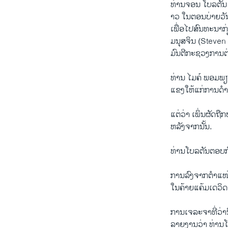
​ທ່ານຈອນ ໂບ​ລ​ຕັນ 
າວ ໃນ​ຕອນ​ບ່າຍວັນ
ເພື່ອໄປ​ສົນ​ທະ​ນາ​ກ
ມ​ນຸ​ສຈິນ (Steven
ມົນ​ຕີ​ກະ​ຊວງ​ການ​
​ທ່ານ ໄມ​ຄ໌ ພອມ​ພຽວກ
ແຂງ​ໃຫ້​ແກ່ການ​ດຳ
ແຕ່​ວ່າ ເພິ່ນ​ຜັດ​
ຫລັງ​ຈາກນັ້ນ.
ທ່ານ​ໂບ​ລ​ຕັນ​ຕອບ​
ການລົງ​ຈາກ​ຕຳ​ແໜ່ງ​
ໃນ​ຄ້າຍແຄ້ມ​ເດ​ວິດ
ການ​ເຈ​ລະ​ຈາ​ທີ່​ວ່
ລາຍ​ງານ​ວ່າ ທ່ານໂບ​ລ