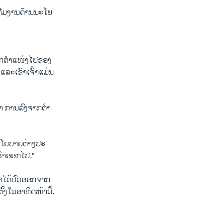
ີມ​ງານ​ດ້ານ​ນະ​ໂຍ​
າກ​ຕຳ​ແໜ່ງ​ໄປ​ຂອງ​
 ແລະ​ເຂົາ​ເຈົ້າ​ແມ່ນ
ວ່າ ການ​ລົງຈາກຕຳ​
ນະ​ໂຍ​ບາຍຕ່າງ​ປະ​
ເຮົາ​ອອກ​ໄປ."
ຳ​ໄດ້​ປົດ​ອອກ​ຈາກ​
້ງ​ໃນ​ອາ​ທິດ​ໜ້ານີ້.