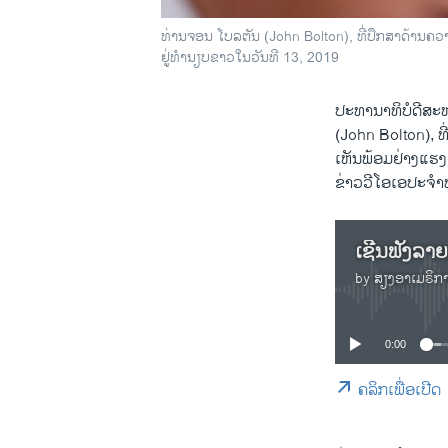
ທ່ານຈອນ ໂບລຕັນ (John Bolton), ທີ່ປຶກສາດ້ານຄວາມໝັ້ນ
ຢູ່​ທຳ​ນຽບ​ຂາວໃນວັນ​ທີ 13, 2019
ປະ​ທາ​ນາ​ທິ​ບໍ​ດີສະ
(John Bolton), ທີ່
ເຫັນ​ພ້ອມຢ່າງແຮງ 
ຂ່າວ​ວີ​ໂອ​ເອ​ປະ​ຈຳ​
by
ສຽງອາເມຣິກ
0:00
ຄລິກເພື່ອເປີດ