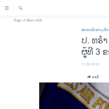
ລິ້ງ
ສຳຫລັບ
ເຂົ້າ
ຄົ້ນຫາ
ວັນສຸກ, 07 ສິງຫາ 2026
ໂຮມເພຈ
ຫາ
ສະຫະລັດອາເມຣິ
ລາວ
ຂ້າມ
ປ. ທ​ຣຳ 
ຂ້າມ
ອາເມຣິກາ
ຂ້າມ
ການເລືອກຕັ້ງ ປະທານາທີບໍດີ ສະຫະລັດ
ຜູ້​ທີ 
ໄປ
2024
ຫາ
ຂ່າວ​ຈີນ
ຊອກ
11,09,2019
ຄົ້ນ
ໂລກ
ແຊຣ໌
ເອເຊຍ
ອິດສະຫຼະພາບດ້ານການຂ່າວ
ຊີວິດຊາວລາວ
ຊຸມຊົນຊາວລາວ