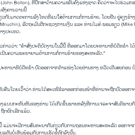
(John Bolton), ທີ່​ປຶກ​ສາ​ດ້ານ​ຄວາມ​ໝັ້ນ​ຄົງແຫ່ງຊາດ ຄິດ​ວ່າຈະ​ໄປ​ຮ່ວມກອງ​
​ອັງ​ຄານວານນີ້
່ຽວ​ກັບ​ມາດ​ຕະ​ການ​ລົງ​ໂທດ​ທີ່​ແນ​ໃສ່​ຕ້ານການກໍ່​ການ​ຮ້າຍ, ໂດຍຢືນ ຢູ່​ຄຽງ​ຂ້າ
 Mnuchin), ລັດ​ຖະ​ມົນ​ຕີ​ກະ​ຊວງ​ການ​ເງິນ ແລະ ​ທ່ານໄມ​ຄ໌ ພອມ​ພຽວ (Mike
ຕ່າງ​ປະ​ເທດ.
່າວ​ວ່າ: "ຄຳ​ສັ່ງ​ປະ​ຕິ​ບັດ​ງານໃນ​ມື້ນີ້ ທີ່ອອກ​ມາໂດຍປະ​ທາ​ນາ​ທິ​ບໍ​ດີທ​ຣຳ ໄດ້​
​ເນີນ​ຄວາມ​ພະ​ຍາ​ຍາມ​ຕ້ານ​ການກໍ່ການ​ຮ້າຍ​ຂອງ​ສະ​ຫະ​ລັດ."
ຖືກປະ​ທາ​ນາ​ທິ​ບໍ​ດີທ​ຣຳ ປົດ​ອອກ​ຈາກ​ຕຳ​ແໜ່ງໂດຍ​ຜ່ານ​ທາງ ທວີດ​ເຕີເສຍ​ກ່ອນ ບ
ກັບຄືນໂດຍ​ເວົ້າ​ວ່າ ທ່ານ​ໄດ້​ສະ​ເໜີ​ຂໍ​ລາ​ອອກ​ກ່ອນ​ໜ້າ​ທີ່ທ່ານຈະ​ຖືກ​ປົດອອກ​
ແບບ​ກະ​ທັນ​ຫັນ​ຂອງ​ທ່ານ ​ໄດ້​ເກີດ​ຂຶ້ນພາຍ​ຫລັງ​ທີ່​ການ​ເຈ​ລະ​ຈາສັນ​ຕິ​ພາບ​ກັບ​ກຸ
 ຖືກ​ຍົກ​ເລີກແລ້ວ.
ານີ້ ແມ່ນ​ຈະ​ມີ​ການສົນ​ທະ​ນາ​ກັນກ່ຽວ​ກັບ​ການ​ຖອນ​ທະ​ຫານ​ສະ​ຫະ​ລັດ ອອກ​ຈາກ​ອັ
​ຕັນບໍ່​ເຫັນພ້ອມ​ກັບ​ການ​ເຮັດ​ຂໍ້​ຕົກ​ລົງ​ນັ້ນ.