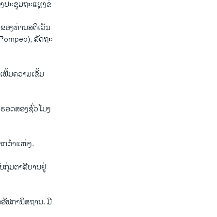
ປະ​ຊຸມ​ຖະ​ແຫຼງ​ຂ່​
ງ​ຂອງທ່ານສ​ຕີ​ເວັນ
 Pompeo), ລັດ​ຖະ​
ເພີ້ມ​ຄວາມ​ເຂັ້ມ​
ໍ່​ຮອດ​ສອງ​ຊົ່ວໂມງ
ຈາກ​ຕຳ​ແໜ່ງ.
່ມ​ຕາ​ລີ​ບານ​ຢູ່​
​ຟ​ກາ​ນິ​ສ​ຖານ. ມີ​