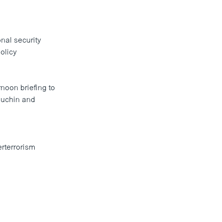
nal security
olicy
noon briefing to
nuchin and
rterrorism