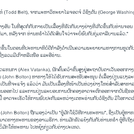
 (Todd Belt), ຈາກ​ມະ​ຫາ​ວິ​ທະ​ຍາ​ໄລຈອດ​ຈ໌ ວໍ​ຊິ​ງ​ຕັນ (George Washingt
​ບາງ​ອັນ ໃນ​ທີ່​ສຸດ​ກໍ​ກັບກາຍ​ເປັນ​ເລື້ອງທີ່​ຂັດ​ກັນບາງ​ຢ່າງທີ່​ເກີດ​ຂຶ້ນ​ກັບທ່ານຈ
່​ມາ, ​ຫລັງຈາກ ທ່ານທ​ຣຳໄດ້ຕັດ​ສິນ​ໃຈວ່າ​ຈະ​ບໍ່​ພົບ​ກັບ​ກຸ່ມ​ຕາ​ລີ​ບານ​ແລ້ວ."
​ຂຶ້ນໃນ​ຕອນ​ທີ່ປະ​ທາ​ນາ​ທິ​ບໍ​ດີກຳ​ລັງ​ດຳ​ເນີນ​ຄວາມ​ພະ​ຍາ​ຍາມ​ທາງ​ການ​ທູດກັບ​ປະ
ຊຶ່ງລວມ​ມີເກົາ​ຫລີ​ເໜືອ ແລະ​ອີ​ຣ່ານ.
ດ​ແທນ​ກາ (Alex Vatanka), ນັກ​ຄົ້ນ​ຄວ້າ​ຂັ້ນ​ສູງ​ຢູ່​ສະ​ຖາ​ບັນ​ຕາ​ເວັນ​ອອກ​ກາງ​
 (John Bolton) ຫາ​ທາງ​ໃຫ້ໄດ້ຮັບ​ການ​ສະ​ໜັບ​ສະ​ໜຸນ ຕໍ່ເລື້ອງປ່ຽນ​ແປງ​ລ
ເປັນ​ທີ່​ຈະ​ແຈ້ງ ແລ້ວວ່າ ມັນ​ເປັນເລື້ອງ​ທີ່​ໜ້າ​ເປັນ​ຫ່ວງ​ຢ່າງ​ໃຫຍ່ສຳ​ລັບ​ສາ​ທາ​
ທ່ານ​ອອກ​ໄປ ແລະ​ການ​ປ່ຽນ​ລະ​ບອບ​ການ​ປົກ​ຄອງ​ອາດ​ຈະຕົກອອກຈາກບັນ​ຊີຂອງ​ເ
່ງນີ້ ອາດຈະເຮັດ​ໃຫ້ການ​ພົບ​ປະ​ກັນລະ​ຫວ່າງເຕ​ຫະ​ຣ່ານກັບ​ວໍ​ຊິ​ງ​ຕັນ ມີໂອ​ກາດ​ເກ
ohn Bolton) ຖືກມອງວ່າ​ເປັນ "ຜູ້​ມັກ​ໃຊ້ວິ​ທີ​ການ​ທະ​ຫານ", ຊຶ່ງ​ເປັນ​ຜູ້​ຫາ​ທ
ດ​ທາງ​ທະ​ຫານ​ຂອງ​ອາ​ເມ​ຣິ​ກາ. ທ່ານ​ມັກ​ຂັດ​ແຍ້ງ​ກັນ​ກັບ​ທ່ານ​ທ​ຣຳ ຜູ້​ທີ່​ເຖິງ​ແ
​ບໍ່​ມັກ​ໃຫ້​ທະ​ຫານ ​ໄປ​ຫຍຸ້ງ​ກ່ຽວ​ກັບ​ຕ່າງ​ປະ​ເທດ.