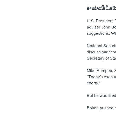
ອ່ານ​ຂ່າວນີ້​ເພີ້ມ​ເປັນ
U.S. President 
adviser John Bol
suggestions. W
National Securi
discuss sanctio
Secretary of St
Mike Pompeo, Se
"Today's execut
efforts."
But he was fired
Bolton pushed ba