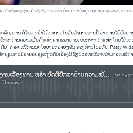
ຄົງ​ແຫ່ງ​ຊາດ ກຳ​ລັງ​ຟັງ​ທ່ານ ທ​ຣຳ ກ່າວ​ຄຳ​ປາ​ໄສຢູ່ກອງ​ປະ​ຊຸມ​ຖະ​ແຫລງ​ຂ່າວ ຮ່ວມ​
​ຫະ​ລັດ, ທ່ານ ດໍ​ໂນ​ລ ທ​ຣຳໄດ້​ປະ​ກາດ​ໃນ​ວັນ​ອັງ​ຄານວານນີ້ ວ່າ ທ່ານ​ໄດ້​ປົດ​ທ
​ປຶກ​ສາ​ດ້ານ​ຄວາມ​ໝັ້ນ​ຄົງແຫ່ງຊາດຂອງ​ທ່ານ, ອອກ​ຈາກ​ຕຳ​ແໜ່ງໂດຍໃຫ້​ເຫດ​ຜົ
​ກັບ” ຄຳ​ສະ​ເໜີ​ດ້ານ​ນະ​ໂຍ​ບາຍຫລາຍໆ​ອັນ​ ຂອງ​ທ່ານ​ໂບ​ລ​ຕັນ. Patsy Wid
ທຳ​ນຽບ​ຂາວ​ມີ​ລາຍ​ລະ​ອຽດ​ກ່ຽວ​ກັບ​ເລື້ອງນີ້ ຊຶ່ງ​ບົວ​ສະ​ຫວັນ​ຈະ​ນຳ​ມາ​ສະ​ເໜີ​ທ່ານ
​ເຊີນ​ຟັງ​ລາຍ​ງານເລື້ອງ​ທ່ານ ທ​ຣຳ ປົດ​ທີ່​ປຶກ​ສາ​ດ້ານ​ຄວາມ​ໝັ້ນ​ຄົງ​ແຫ່ງ​ຊາດ ອອກ​ຈາກ​ຕຳ​ແໜ່ງ
EMBE
າ ວີໂອເອລາວ
No media source currently available
EMBED