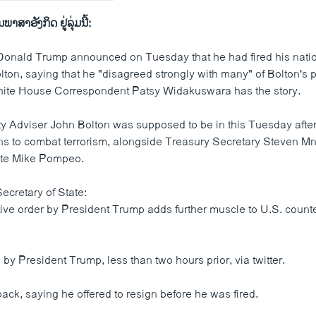
​ພາ​ສາ​ອັງ​ກິດ ຢູ່​ລຸ່ມນີ້:
Donald Trump announced on Tuesday that he had fired his natio
ton, saying that he "disagreed strongly with many" of Bolton's p
hite House Correspondent Patsy Widakuswara has the story.
ty Adviser John Bolton was supposed to be in this Tuesday after
ns to combat terrorism, alongside Treasury Secretary Steven M
ate Mike Pompeo.
cretary of State:
ive order by President Trump adds further muscle to U.S. counte
 by President Trump, less than two hours prior, via twitter.
ck, saying he offered to resign before he was fired.