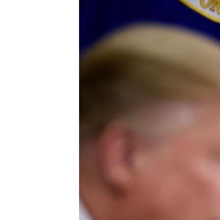
ວິທະຍາສາດ-ເທັກໂນໂລຈີ
ທຸລະກິດ
ພາສາອັງກິດ
ວີດີໂອ
ສຽງ
ລາຍການກະຈາຍສຽງ
ລາຍງານ