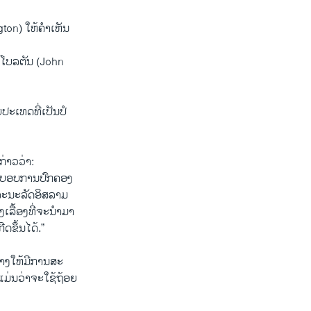
on) ໃຫ້​ຄຳ​ເຫັນ​
ອນ ໂບ​ລ​ຕັນ (John
​ເທດ​ທີ່​ເປັນ​ປໍ​
ກ່າວ​ວ່າ:
ະ​ບອບ​ການ​ປົກ​ຄອງ
ລະ​ນະ​ລັດອິ​ສ​ລາມ​
ລື້ອງ​ທີ່ຈະ​ນຳ​ມາ
ີດ​ຂຶ້ນໄດ້.”
າງ​ໃຫ້​ມີ​ການສະ​
ມ່ນ​ວ່າ​ຈະ​ໃຊ້​ຖ້ອຍ​