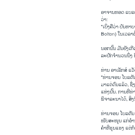
ອາ​ຈານທອດ ແບ​ລ​ທ໌
ວ່າ:
"ເບິ່ງ​ຄື​ວ່າ ບັນ​ຫາ
Bolton) ໃນ​ເວ​ລາ​ຕໍ
ນອກນັ້ນ ມັນຍັງ​ເກີດ
ລະ​ປັກ​ຈຳ​ນວນ​ນຶ່ງ 
ທ່ານ ອາ​ເລັກ​ສ໌ ແວັ
"ທ່ານຈອນ ໂບ​ລ​ຕັນ
ມາ​ແຕ່ດົນແລ້ວ, ຊຶ່ງ​
ແຫ່ງນັ້ນ. ການ​ທີ່
ພິ​ຈາ​ລະ​ນາ​ໄດ້, ສິ
ທ່ານຈອນ ໂບ​ລ​ຕັນ (J
ໜັບສະ​ໜຸນ​ ແກ່​ອຳ​ນາ
ຄຳ​ທີ່​ຮຸນ​ແຮງ ແຕ່​ກໍ