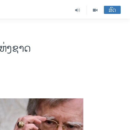
ສົດ
ງ ແຫ່ງຊາດ