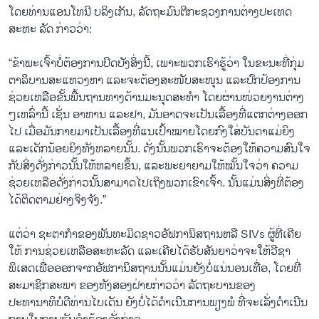
ໂດຍທ່ານແອນໂທນີ ບລິງເກັນ, ລັດຖະມົນຕີກະຊວງການຕ່າງປະເທດ
ສະຫະ ລັດ ກ່າວວ່າ:
“ຂ້າພະເຈົ້າບໍ່ຕ້ອງການປິດບັງສິ່ງນີ້, ເພາະພວກເຮົາຮູ້ວ່າ ໃນຂະນະທີ່ກຸ່ມ
ຕາລິບານສະແຫວງຫາ ແລະຈະຕ້ອງສະໜັບສະໜຸນ ແລະປົກປ້ອງການ
ຊ່ວຍເຫລືອຂັ້ນພື້ນຖານທາງດ້ານມະນຸດສະທໍາ ໂດຍຜ່ານໜ່ວຍງານຕ່າງ
ໆເຫລົ່ານີ້ ເຊັ່ນ ອາຫານ ແລະຢາ, ມັນອາດຈະເປັນເລື້ອງທີ່ແຕກຕ່າງອອກ
ໄປ ເມື່ອມັນກາຍມາເປັນເລື້ອງທີ່ແນເປົ້າໝາຍໂດຍກົງໃສ່ບັນດາແມ່ຍິງ
ແລະເດັກນ້ອຍຍິງທັງຫລາຍນັ້ນ. ດັ່ງນັ້ນພວກເຮົາຈະຕ້ອງໃຫ້ຄວາມສົນໃຈ
ກັບສິ່ງດັ່ງກ່າວນັ້ນໃຫ້ຫລາຍຂຶ້ນ, ແລະພະຍາຍາມໃຫ້ໝັ້ນໃຈວ່າ ຄວາມ
ຊ່ວຍເຫລືອດັ່ງກ່າວນັ້ນສາມາດໄປເຖິງພວກເຂົາເຈົ້າ. ນັ້ນແມ່ນສິ່ງທີ່ຕ້ອງ
ໄດ້ຕິດຕາມຢ່າງຈິງຈັງ.”
ແຕ່ວ່າ ຊະຕາກໍາຂອງພັນທະມິດຊາວອັຟການິສຖານຫລື SIVs ຜູ້ທີ່ເຄີຍ
ໃຫ້ ການຊ່ວຍເຫລືອສະຫະລັດ ແລະເຄີຍໄດ້ຮັບສັນຍາວ່າຈະໃຫ້ວີຊາ
ພິເສດເພື່ອອອກຈາກອັຟການິສຖານນັ້ນແມ່ນຍັງບໍ່ແນ່ນອນເທື່ອ, ໂດຍທີ່
ສະມາຊິກສະພາ ຂອງທັງສອງຝ່າຍກ່າວວ່າ ລັດຖະບານຂອງ
ປະທານາທິບໍດີທ່ານໄບເດັນ ຍັງບໍ່ໄດ້ດໍາເນີນການພຽງພໍ ທີ່ຈະເລັ່ງດໍາເນີນ