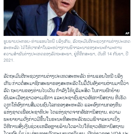
ວິທະຍາສາດ-ເທັກໂນໂລຈີ
ທຸລະກິດ
ພາສາອັງກິດ
ວີດີໂອ
ຮູບພາບປະກອບ-ທ່ານແອນໂທນີ ບລິງເກັນ, ລັດຖະມົນຕີກະຊວງການຕ່າງປະເທດ
ສຽງ
ສະຫະລັດ ໄດ້ໃຫ້ປາກຄໍາໃນລະຫວ່າງການພິຈາລະນາຂອງຄະນະກໍາມະການ
ຄວາມສໍາພັນຕ່າງປະເທດຂອງລັດຖະສະພາ, ຢູ່ທີ່ຕຶກສະພາ, ວັນທີ 14 ກັນຍາ, ປີ
ລາຍການກະຈາຍສຽງ
2021.
ຕິດຕາມພວກເຮົາ ທີ່
ລາຍງານ
ລັດຖະມົນຕີກະຊວງການຕ່າງປະເທດສະຫະລັດ ທ່ານແອນໂທນີ ບລິງ
ເກັນ ກ່າວຕໍ່ສະມາຊິກສະພາຂອງສະຫະລັດໃນມື້ວັນອັງຄານຜ່ານມານີ້ວ່າ
ລັດ ຖະບານຂອງທ່ານໄບເດັນ ກໍາລັງໃຫ້ບູລິມະສິດ ໃນການຍົກຍ້າຍ
ພາສາຕ່າງໆ
ພົນລະເມືອງຊາວອາເມຣິກາ ແລະປະຊາຊົນຊາວອັຟການິສຖານ ທີ່ເຮັດ
ວຽກໃຫ້ອົງການສື່ມວນຊົນໂລກຂອງສະຫະລັດ ແລະອົງການກອງທຶນ
ແຫ່ງຊາດເພື່ອປະຊາທິປະ ໄຕແຫ່ງຊາດຈາກອັຟການິສຖານ. ຄວາມ
ພະຍາຍາມດັ່ງກ່າວມີຂຶ້ນໃນຂະນະທີ່ສະຫະລັດພວມພິຈາລະນາເບິ່ງ
ວິທີການສົ່ງເງິນຊ່ວຍເຫລືອຫຼາຍລ້ານໂດລາໄປໃຫ້ຊາວອັຟການິສຖານ
ໂດຍກົງ ບໍ່ແມ່ນ ຜ່ານທາງລັດຖະບານຕາລິບານ. ນັກຂ່າວຂອງ VOA ປະ