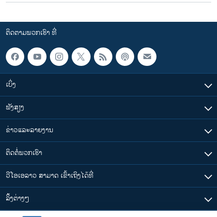
ຕິດຕາມພວກເຮົາ ທີ່
ເບິ່ງ
ຟັງສຽງ
ຂ່າວແລະລາຍງານ
ຕິດຕໍ່ພວກເຮົາ
ວີໂອເອລາວ ສາມາດ ເຂົ້າເຖິງໄດ້ທີ່
​ລິ້ງ​ຕ່າງໆ