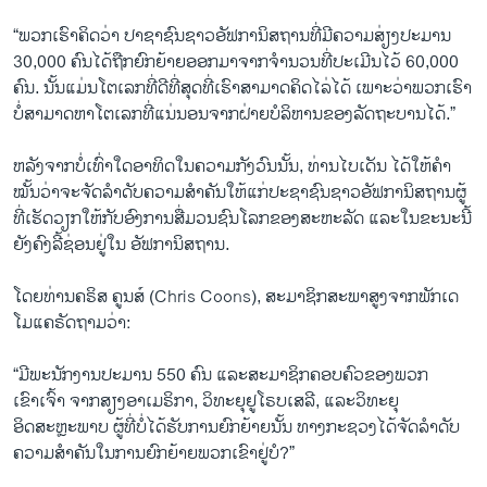
“ພວກເຮົາຄິດວ່າ ປາຊາຊົນຊາວອັຟການິສຖານທີ່ມີຄວາມສ່ຽງປະມານ
30,000 ຄົນໄດ້ຖືກຍົກຍ້າຍອອກມາຈາກຈໍານວນທີ່ປະເມີນໄວ້ 60,000
ຄົນ. ນັ້ນແມ່ນໂຕເລກທີ່ດີທີ່ສຸດທີ່ເຮົາສາມາດຄິດໄລ່ໄດ້ ເພາະວ່າພວກເຮົາ
ບໍ່ສາມາດຫາໂຕເລກທີ່ແນ່ນອນຈາກຝ່າຍບໍລິຫານຂອງລັດຖະບານໄດ້.”
ຫລັງຈາກບໍ່ເທົ່າໃດອາທິດໃນຄວາມກັງວົນນັ້ນ, ທ່ານໄບເດັນ ໄດ້ໃຫ້ຄໍາ
ໝັ້ນວ່າຈະຈັດລໍາດັບຄວາມສໍາຄັນໃຫ້ແກ່ປະຊາຊົນຊາວອັຟການິສຖານຜູ້
ທີ່ເຮັດວຽກໃຫ້ກັບອົງການສື່ມວນຊົນໂລກຂອງສະຫະລັດ ແລະໃນຂະນະນີ້
ຍັງຄົງລີ້ຊ່ອນຢູ່ໃນ ອັຟການິສຖານ.
ໂດຍທ່ານຄຣິສ ຄູນສ໌ (Chris Coons), ສະມາຊິກສະພາສູງຈາກພັກເດ
ໂມແຄຣັດຖາມວ່າ:
“ມີພະນັກງານປະມານ 550 ຄົນ ແລະສະມາຊິກຄອບຄົວຂອງພວກ
ເຂົາເຈົ້າ ຈາກສຽງອາເມຣິກາ, ວິທະຍຸຢູໂຣບເສລີ, ແລະວິທະຍຸ
ອິດສະຫຼະພາບ ຜູ້ທີ່ບໍ່ໄດ້ຮັບການຍົກຍ້າຍນັ້ນ ທາງກະຊວງໄດ້ຈັດລໍາດັບ
ຄວາມສໍາຄັນໃນການຍົກຍ້າຍພວກເຂົາຢູ່ບໍ?”