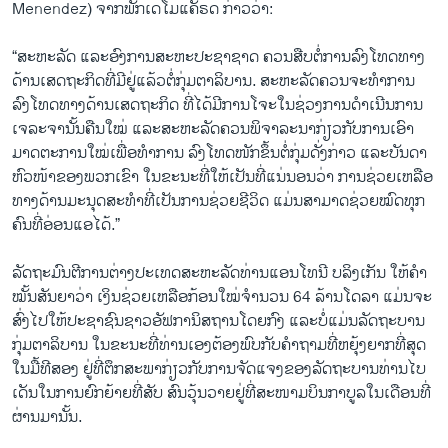
Menendez) ຈາກພັກເດໂມແຄັຣດ ກ່າວວ່າ:
“ສະຫະລັດ ແລະອົງການສະຫະປະຊາຊາດ ຄວນສືບຕໍ່ການລົງໂທດທາງ
ດ້ານເສດຖະກິດທີ່ມີຢູ່ແລ້ວຕໍ່ກຸ່ມຕາລິບານ. ສະຫະລັດຄວນຈະທຳການ
ລົງໂທດທາງດ້ານເສດຖະກິດ ທີ່ໄດ້ມີການໂຈະໃນຊ່ວງການດໍາເນີນການ
ເຈລະຈານັ້ນຄືນໃໝ່ ແລະສະຫະລັດຄວນພິຈາລະນາກ່ຽວກັບການເອົາ
ມາດຕະການໃໝ່ເພື່ອທຳການ ລົງໂທດໜັກຂຶ້ນຕໍ່ກຸ່ມດັ່ງກ່າວ ແລະບັນດາ
ຫົວໜ້າຂອງພວກເຂົາ ໃນຂະນະທີ່ໃຫ້ເປັນທີ່ແນ່ນອນວ່າ ການຊ່ວຍເຫລືອ
ທາງດ້ານມະນຸດສະທໍາທີ່ເປັນການຊ່ວຍຊີວິດ ແມ່ນສາມາດຊ່ວຍໝົດທຸກ
ຄົນທີ່ອ່ອນແອໄດ້.”
ລັດຖະມົນຕີການຕ່າງປະເທດສະຫະລັດທ່ານແອນໂທນີ ບລິງເກັນ ໃຫ້ຄໍາ
ໝັ້ນສັນຍາວ່າ ເງິນຊ່ວຍເຫລືອກ້ອນໃໝ່ຈໍານວນ 64 ລ້ານໂດລາ ແມ່ນຈະ
ສົ່ງໄປໃຫ້ປະຊາຊົນຊາວອັຟການິສຖານໂດຍກົງ ແລະບໍ່ແມ່ນລັດຖະບານ
ກຸ່ມຕາລິບານ ໃນຂະນະທີ່ທ່ານເອງຕ້ອງພົບກັບຄໍາຖາມທີ່ຫຍຸ້ງຍາກທີ່ສຸດ
ໃນມື້ທີສອງ ຢູ່ທີ່ຕຶກສະພາກ່ຽວກັບການຈັດແຈງຂອງລັດຖະບານທ່ານໄບ
ເດັນໃນການຍົກຍ້າຍທີ່ສັບ ສົນວຸ້ນວາຍຢູ່ທີ່ສະໜາມບິນກາບູລໃນເດືອນທີ່
ຜ່ານມານັ້ນ.