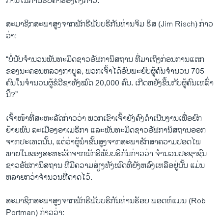
ການໃນການຮັບຄຳຮ້ອງດັ່ງກ່າວ.
ສະມາຊິກສະພາສູງຈາກພັກຣີພັບບຣິກັນທ່ານຈິມ ຣິສ (Jim Risch) ກ່າວ
ວ່າ:
“ບໍ່ນັບຈໍານວນພັນທະມິດຊາວອັຟການິສຖານ ທີ່ມາເຖິງກ່ອນການແຕກ
ຂອງນະຄອນຫລວງກາບູລ, ພວກເຈົ້າໄດ້ອົບພະຍົບຜູ້ຄົນຈໍານວນ 705
ຄົນໃນຈໍານວນຜູ້ຂໍວີຊາທັງໝົດ 20,000 ຄົນ. ເກີດຫຍັງຂຶ້ນກັບຜູ້ຄົນເຫລົ່າ
ນີ້?”
ເຈົ້າໜ້າທີ່ສະຫະລັດກ່າວວ່າ ພວກເຂົາເຈົ້າຍັງຄົງດໍາເນີນງານເພື່ອຍົກ
ຍ້າຍພົນ ລະເມືອງອາເມຣິກາ ແລະພັນທະມິດຊາວອັຟການິສຖານອອກ
ຈາກປະເທດນັ້ນ, ແຕ່ວ່າຜູ້ນໍາຂັ້ນສູງຈາກສະພາຮັກສາຄວາມປອດໄພ
ພາຍໃນຂອງສະຫະລັດຈາກພັກຣີພັບບຣິກັນກ່າວວ່າ ຈໍານວນປະຊາຊົນ
ຊາວອັຟການິສຖານ ທີ່ມີຄວາມສ່ຽງທັງໝົດທີ່ຍັງຫລົງເຫລືອຢູ່ນັ້ນ ແມ່ນ
ຫລາຍກວ່າຈໍານວນທີ່ຄາດໄວ້.
ສະມາຊິກສະພາສູງຈາກພັກຣີພັບບຣິກັນທ່ານຣັອບ ພອດທ໌ແມນ (Rob
Portman) ກ່າວວ່າ: