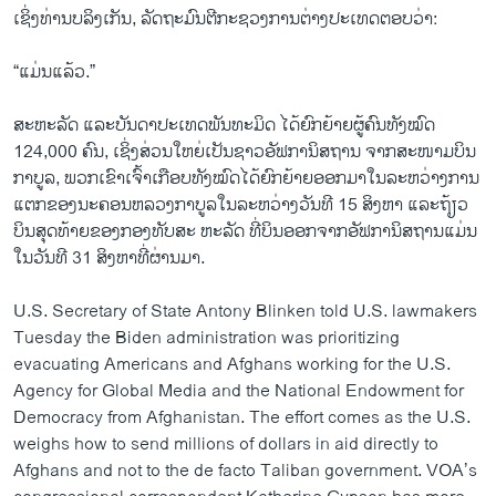
ເຊິ່ງທ່ານບລິງເກັນ, ລັດຖະມົນຕີກະຊວງການຕ່າງປະເທດຕອບວ່າ:
“ແມ່ນແລ້ວ.”
ສະຫະລັດ ແລະບັນດາປະເທດພັນທະມິດ ໄດ້ຍົກຍ້າຍຜູ້ຄົນທັງໝົດ
124,000 ຄົນ, ເຊິ່ງສ່ວນໃຫຍ່ເປັນຊາວອັຟການິສຖານ ຈາກສະໜາມບິນ
ກາບູລ, ພວກເຂົາເຈົ້າເກືອບທັງໝົດໄດ້ຍົກຍ້າຍອອກມາໃນລະຫວ່າງການ
ແຕກຂອງນະຄອນຫລວງກາບູລໃນລະຫວ່າງວັນທີ 15 ສິງຫາ ແລະຖ້ຽວ
ບິນສຸດທ້າຍຂອງກອງທັບສະ ຫະລັດ ທີ່ບິນອອກຈາກອັຟການິສຖານແມ່ນ
ໃນວັນທີ 31 ສິງຫາທີ່ຜ່ານມາ.
U.S. Secretary of State Antony Blinken told U.S. lawmakers
Tuesday the Biden administration was prioritizing
evacuating Americans and Afghans working for the U.S.
Agency for Global Media and the National Endowment for
Democracy from Afghanistan. The effort comes as the U.S.
weighs how to send millions of dollars in aid directly to
Afghans and not to the de facto Taliban government. VOA’s