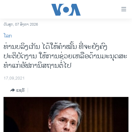
ລິ້ງ
ສຳຫລັບ
ເຂົ້າ
ວັນສຸກ, 07 ສິງຫາ 2026
ຫາ
ໂຮມເພຈ
ໂລກ
ຂ້າມ
ລາວ
ທ່ານບລິງເກັນ ໄດ້ໃຫ້ຄໍາໝັ້ນ ທີ່ຈະຍັງຄົງ
ຂ້າມ
ອາເມຣິກາ
ປະຕິບັດງານ ໃຫ້ການຊ່ວຍເຫລືອດ້ານມະນຸດສະ
ຂ້າມ
ໄປ
ການເລືອກຕັ້ງ ປະທານາທີບໍດີ ສະຫະລັດ 2024
ທໍາແກ່ອັຟການິສຖານຕໍ່ໄປ
ຫາ
ຂ່າວ​ຈີນ
ຊອກ
17,09,2021
ຄົ້ນ
ໂລກ
ແຊຣ໌
ເອເຊຍ
ອິດສະຫຼະພາບດ້ານການຂ່າວ
ຊີວິດຊາວລາວ
ຊຸມຊົນຊາວລາວ