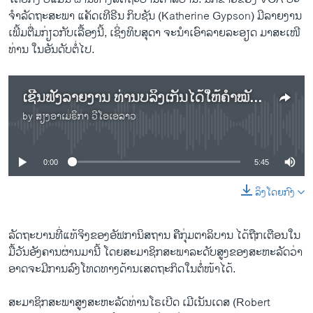
ຈໍາລັດຖະສະພາ ແຄັດເທີຣີນ ກິບຊັນ (Katherine Gypson) ມີລາຍງານ
ເພີ້ມຕື່ມກ່ຽວກັບເລື້ອງນີ້, ເຊິ່ງທິບສຸດາ ຈະນໍາເອົາລາຍລະອຽດ ມາສະເໜີ
ທ່ານ ໃນອັນດັບຕໍ່ໄປ.
ເຊີນຟັງລາຍງານ ທ່ານບລິງເກັນໄດ້ໃຫ້ຄໍາໝັ້ນທີ່ຈະຍັງຄົງປະຕິບັດງານໃຫ້ການຊ່ວຍເຫລືອດ້ານມະນຸດສະທໍາແກ່ອັຟການິສຖານຕໍ່ໄປ
by
ສຽງອາເມຣິກາ ວີໂອເອລາວ
No media source currently available
0:00
5:45
ລິງໂດຍກົງ
ລັດຖະບານທີ່ແທ້ຈິງຂອງອັຟການິສຖານ ຄືກຸ່ມຕາລິບານ ໄດ້ຖືກເຕືອນໃນ
ມື້ວັນອັງຄານຜ່ານມານີ້ ໂດຍສະມາຊິກສະພາລະດັບສູງຂອງສະຫະລັດວ່າ
ອາດຈະມີການລົງໂທດທາງດ້ານເສດຖະກິດໃນຕໍ່ໜ້າໄດ້.
ສະມາຊິກສະພາສູງສະຫະລັດທ່ານໂຣເບີດ ເມີເນັນເດສ (Robert