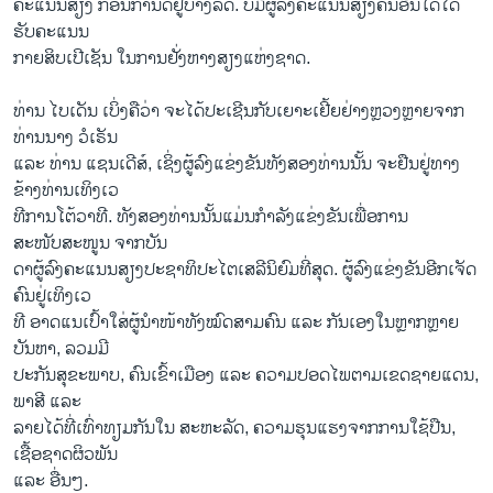
ຄະແນນສຽງ ກ່ອນກຳນົດຢູ່ບາງລັດ. ບໍ່ມີຜູ້ລົງຄະແນນສຽງຄົນອື່ນໃດໄດ້
ຮັບຄະແນນ
ກາຍສິບເປີເຊັນ ໃນການຢັ່ງຫາງສຽງແຫ່ງຊາດ.
ທ່ານ ໄບ​ເດັນ ເບິ່ງ​ຄື​ວ່າ​ ຈະ​ໄດ້​ປະ​ເຊີນ​ກັບ​ເຍາະ​ເຢີ້ຍ​ຢ່າງຫຼວງຫຼາຍ​ຈາກ​
ທ່ານ​ນາງ ວໍ​ເຣັນ
ແລະ ທ່ານ ແຊນເດີສ໌, ເຊິ່ງຜູ້ລົງແຂ່ງຂັນທັງສອງທ່ານນັ້ນ ຈະຢືນຢູ່ທາງ
ຂ້າງທ່ານເທິງເວ
ທີການໂຕ້ວາທີ. ທັງສອງທ່ານນັ້ນແມ່ນກຳລັງແຂ່ງຂັນເພື່ອການ
ສະໜັບສະໜູນ ຈາກບັນ
ດາຜູ້ລົງຄະແນນສຽງປະຊາທິປະໄຕເສລີນິຍົມທີ່ສຸດ. ຜູ້ລົງແຂ່ງຂັນອີກເຈັດ
ຄົນຢູ່ເທິງເວ
ທີ ອາດແນເປົ້າໃສ່ຜູ້ນຳໜ້າທັງໝົດສາມຄົນ ແລະ ກັນເອງໃນຫຼາກຫຼາຍ
ບັນຫາ, ລວມມີ
ປະກັນສຸຂະພາບ, ຄົນເຂົ້າເມືອງ ແລະ ຄວາມປອດໄພຕາມເຂດຊາຍແດນ,
ພາສີ ແລະ
ລາຍໄດ້ທີ່ເທົ່າທຽມກັນໃນ ສະຫະລັດ, ຄວາມຮຸນແຮງຈາກການໃຊ້ປືນ,
ເຊື້ອຊາດຜິວພັນ
ແລະ ອື່ນໆ.