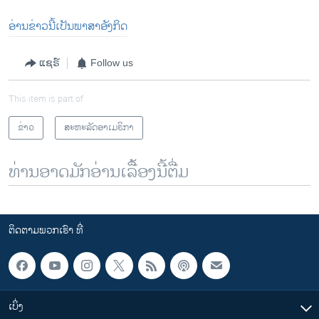
ອ່ານ​ຂ່າວນີ້​ເປັນ​ພາ​ສາ​ອັງ​ກິດ
ແຊຣ໌
Follow us
This item is part of
ຂ່າວ
ສະຫະລັດອາເມຣິກາ
ທ່ານອາດມັກອ່ານເລື້ອງນີ້ຕື່ມ
ຕິດຕາມພວກເຮົາ ທີ່
ເບິ່ງ