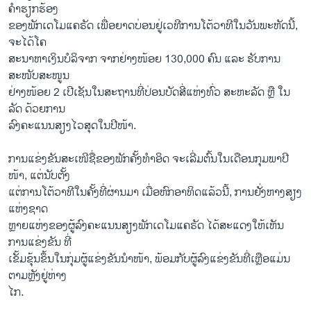
ຄຳຮຽກຮ້ອງ
ຂອງພັກເດໂມແຄຣັດ ເພື່ອຍາດບ່ອນຢູ່ເວທີການໂຕ້ວາທີໃນວັນພະຫັດນີ້,
ຈະໄດ້ໂຄ
ສະນາຫາເງິນບໍລິຈາກ ຈາກຢ່າງໜ້ອຍ 130,000 ຄົນ ແລະ ຮັບການ
ສະໜັບສະໜູນ
ຢ່າງໜ້ອຍ 2 ເປີເຊັນໃນສະຖານທີ່ປ່ອນບັດສີ່ແຫ່ງທົ່ວ ສະຫະລັດ ຫຼື ໃນ
ລັດ ດ້ວຍການ
ລົງຄະແນນສຽງໄວສຸດໃນປີໜ້າ.
ການ​ແຂ່ງ​ຂັນ​ສະ​ເໜີ​ຊື່​ຂອງ​ພັກ​ຄັ້ງ​ທຳ​ອິດ ​ຈະ​ເລີ່ມ​ຕົ້ນ​ໃນ​ເດືອນ​ກຸ​ມ​ພາປີ​
ໜ້າ, ແຕ່​ນັບ​ຕັ້ງ
ແຕ່ການໂຕ້ວາທີໃນຄັ້ງທີ່ຜ່ານມາ ເມື່ອຫົກອາທິດແລ້ວນີ້, ການຢັ່ງຫາງສຽງ
ແຫ່ງຊາດ
ຫຼາຍແຫ່ງຂອງຜູ້ລົງຄະແນນສຽງພັກເດໂມແຄຣັດ ໄດ້ສະແດງໃຫ້ເຫັນ
ການແຂ່ງຂັນ ທີ່
ເຂັ້ມຂຸ້ນຂຶ້ນໃນກຸ່ມຜູ້ແຂ່ງຂັນນຳໜ້າ, ພ້ອມກັບຜູ້ລົງແຂ່ງຂັນທີ່ເຫຼືອແມ່ນ
ຕາມຫຼັງຢູ່ຫ່າງ
ໄກ.