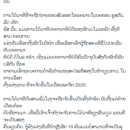
ນັ້ນ.
ການ​ໂຕ້​ວາ​ທີ​ທີ່​ຈະ​ຖືກ​ຖ່າຍ​ທອດ​ສົດ​ອອກ​ໂທ​ລະ​ພາບ​ໃນ​ນະ​ຄອນ ຮູ​ສ​ຕັນ,
ລັດ ເທັກ​
ຊັສ ນັ້ນ, ແມ່ນການໂຕ້ວາທີປະທານາທິບໍດີຂອງພັກເດໂມແຄຣັດ ຄັ້ງທີ
ສາມ ກ່ອນການ
ແຂ່ງຂັນເລືອກຕັ້ງພັກໃນປີໜ້າ ເພື່ອເລືອກເອົາຜູ້ຖືກສະເໜີຊື່ໄປປະເຊີນ
ກັບປະທານາ
ທິບໍດີ ດໍໂນລ ທຣຳ, ເຊິ່ງແມ່ນປະທານາທິບໍດີຄົນປັດຈຸບັນສັງກັດພັກຣີພັບ
ບລີກັນ ທີ່ພະ
ຍາຍາມເອົາຊະນະການດຳລົງຕຳແໜ່ງສະໄໝທີສອງໃນທຳນຽບຂາວ, ໃນ
ການເລືອກ
ຕັ້ງແຫ່ງຊາດ ທີ່ຈະຈັດຂຶ້ນໃນເດືອນພະຈິກ 2020.
ການ​ໂຕ້​ວາ​ທີ​ດົນ​ສາມ​ຊົ່ວ​ໂມງ​ຈະ​ຖືກ​ຈັດ​ຂຶ້ນ​ເປັນ​ຄັ້ງ​ທຳ​ອິດ ​ນັບ​ຕັ້ງ​ແຕ່​ທ້າຍ​
ເດືອນ​ກໍ​ລະ​
ກົດທີ່ຜ່ານມາ. ເທື່ອນີ້ເຂົາເຈົ້າຍັງຈະຈັດການໂຕ້ວາທີພຽງຄືນດຽວ ແທນທີ່
ຈະເປັນສອງ
ຄືນລຽນຕິດ. ຜູ້ລົງແຂ່ງຂັນທີ່ນຳຫຼັງອີກ 10 ຄົນແມ່ນບໍ່ສາມາດທີ່ຈະບັນລຸ