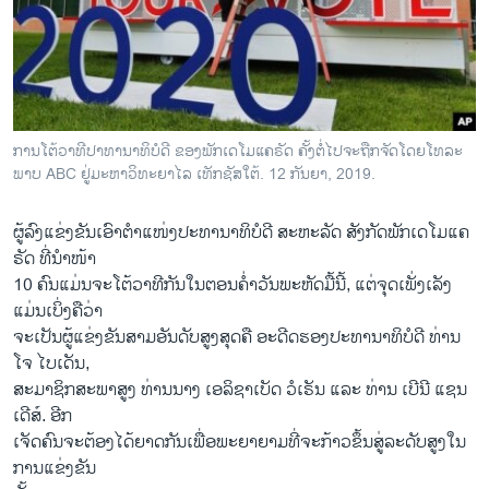
ວິທະຍາສາດ-ເທັກໂນໂລຈີ
ທຸລະກິດ
ພາສາອັງກິດ
ວີດີໂອ
ການ​ໂຕ້​ວາ​ທີ​ປາ​ທາ​ນາ​ທິ​ບໍ​ດີ ຂອງ​ພັກ​ເດ​ໂມ​ແຄ​ຣັດ ຄັ້ງ​ຕໍ່​ໄປ​ຈະ​ຖືກ​ຈັດ​ໂດຍ​ໂທ​ລະ​
ສຽງ
ພາບ ABC ຢູ່​ມະ​ຫາ​ວິ​ທະ​ຍາ​ໄລ ເທັກ​ຊັ​ສ​ໃຕ້. 12 ກັນ​ຍາ, 2019.
ລາຍການກະຈາຍສຽງ
ຜູ້​ລົງ​ແຂ່ງຂັນ​ເອົາ​ຕຳ​ແໜ່ງ​ປະ​ທາ​ນາ​ທິ​ບໍ​ດີ ສະ​ຫະ​ລັດ ສັງ​ກັດ​ພັກ​ເດ​ໂມແຄ​
ຕິດຕາມພວກເຮົາ ທີ່
ຣັດ ທີ່​ນຳ​ໜ້າ
ລາຍງານ
10 ຄົນແມ່ນຈະໂຕ້ວາທີກັນໃນຕອນຄ່ຳວັນພະຫັດມື້ນີ້, ແຕ່ຈຸດເພັ່ງເລັງ
ແມ່ນເບິ່ງຄືວ່າ
ຈະເປັນຜູ້ແຂ່ງຂັນສາມອັນດັບສູງສຸດຄື ອະດີດຮອງປະທານາທິບໍດີ ທ່ານ
ພາສາຕ່າງໆ
ໂຈ ໄບເດັນ,
ສະມາຊິກສະພາສູງ ທ່ານນາງ ເອລິຊາເບັດ ວໍເຣັນ ແລະ ທ່ານ ເບີນີ ແຊນ
ເດີສ໌. ອີກ
ເຈັດຄົນຈະຕ້ອງໄດ້ຍາດກັນເພື່ອພະຍາຍາມທີ່ຈະກ້າວຂຶ້ນສູ່ລະດັບສູງໃນ
ການແຂ່ງຂັນ