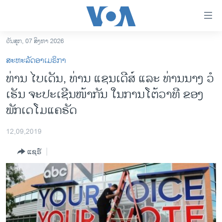
ລິ້ງ
ສຳຫລັບ
ເຂົ້າ
ວັນສຸກ, 07 ສິງຫາ 2026
ຫາ
ໂຮມເພຈ
ສະຫະລັດອາເມຣິກາ
ຂ້າມ
ລາວ
ທ່ານ ໄບ​ເດັນ, ທ່ານ ແຊນ​ເດີ​ສ໌ ແລະ ທ່ານ​ນາງ ວໍ​
ຂ້າມ
ອາເມຣິກາ
ເຣັນ ຈະ​ປະ​ເຊີນ​ໜ້າ​ກັນ ​ໃນ​ການ​ໂຕ້​ວາ​ທີ ຂອງ​
ຂ້າມ
ໄປ
ການເລືອກຕັ້ງ ປະທານາທີບໍດີ ສະຫະລັດ 2024
ພັກ​ເດ​ໂມ​ແຄ​ຣັດ
ຫາ
ຂ່າວ​ຈີນ
ຊອກ
12,09,2019
ຄົ້ນ
ໂລກ
ແຊຣ໌
ເອເຊຍ
ອິດສະຫຼະພາບດ້ານການຂ່າວ
ຊີວິດຊາວລາວ
ຊຸມຊົນຊາວລາວ