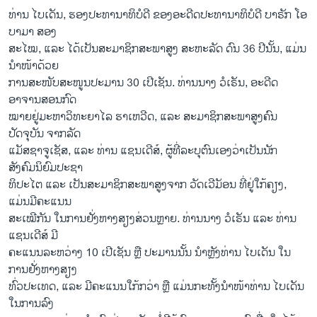
ທ່ານ ໄບ​ເດັນ, ຮອງ​ປະ​ທາ​ນາ​ທິ​ບໍ​ດີ ຂອງ​ອະ​ດີດ​ປະ​ທາ​ນາ​ທິ​ບໍ​ດີ ບາ​ຣັກ ໂອ​
ບາ​ມາ ສອງ
ສະໄໝ, ແລະ ໄດ້ເປັນສະມາຊິກສະພາສູງ ສະຫະລັດ ດົນ 36 ປີນັ້ນ, ແມ່ນ
ນຳໜ້າດ້ວຍ
ການສະໜັບສະໜູນປະມານ 30 ເປີເຊັນ. ທ່ານນາງ ວໍເຣັນ, ອະດີດ
ອາຈານສອນກົດ
ໝາຍຢູ່ມະຫາວິທະຍາໄລ ຮາເຫວີດ, ແລະ ສະມາຊິກສະພາສູງຄົນ
ປັດຈຸບັນ ຈາກລັດ
ແມັສຊາຈູເຊັສ, ແລະ ທ່ານ ແຊນເດີສ໌, ຜູ້ທີ່ລະບຸຕົນເອງວ່າເປັນນັກ
ສັງຄົມນິຍົມປະຊາ
ທິປະໄຕ ແລະ ເປັນສະມາຊິກສະພາສູງຈາກ ວັດເວີມັອນ ທີ່ຢູ່ໃກ້ຄຽງ,
ແມ່ນມີຄະແນນ
ສະເໝີກັນ ໃນການຢັ່ງຫາງສຽງສ່ວນຫຼາຍ. ທ່ານນາງ ວໍເຣັນ ແລະ ທ່ານ
ແຊນເດີສ໌ ມີ
ຄະແນນລະຫວ່າງ​ 10 ​ເປີ​ເຊັນ​ ຫຼື ປະ​ມານ​ນັ້ນ ນຳຫຼັງ​ທ່ານ ໄບ​ເດັນ ໃນ​
ການ​ຢັ່ງ​ຫາງສຽງ
ທົ່ວປະເທດ, ແລະ ມີຄະແນນໃກ້ກວ່າ ຫຼື ແມ່ນກະທັ້ງນຳໜ້າທ່ານ ໄບເດັນ
ໃນການລົງ