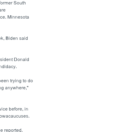
g former South
are
ace. Minnesota
ek, Biden said
resident Donald
ndidacy.
been trying to do
oing anywhere,"
ice before, in
 Iowacaucuses.
be reported.