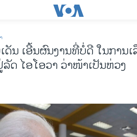
ກາ
ເດັນ ເອີ້ນ​ຜົນ​ງານ​ທີ່ບໍ່​ດີ ໃນ​ການ​ເລ
 ​ຢູ່​ລັດ ໄອ​ໂອ​ວາ ວ່າ​ໜ້າ​ເປັ​ນ​ຫ່ວງ