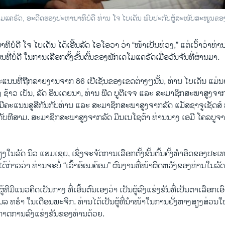
ກ​ເດ​ໂມ​ແຄ​ຣັດ, ອະ​ດີດ​ຮອ​ງ​ປະ​ທາ​ນາ​ທິ​ບໍ​ດີ ທ່ານ ໂຈ ໄບ​ເດັນ ພົບ​ປະ​ກັບ​ຜູ້​ສະ​ໜັບ​ສະ​ໜູນ​
ທິ​ບໍ​ດີ ໂຈ ໄບ​ເດັນ ໄດ້​ເອີ້ນ​ລັດ ໄອ​ໂອ​ວາ ວ່າ “ໜ້າ​ເປັນ​ຫ່ວງ,” ແຕ່​ເວົ້າ​ວ່າ​ທ່ານ​ຈ
ບໍ່​ດີ ​ໃນ​ການ​ເລືອກ​ຕັ້ງ​ຂັ້ນ​ຕົ້ນ​ຂອງ​ພັກ​ເດ​ໂມ​ແຄ​ຣັດ​ເມື່ອ​ວັນ​ຈັນ​ທີ່​ຜ່ານ​ມາ.
ແນນ​ທີ່​ຖືກ​ລາຍ​ງານ​ຈາກ 86 ເປີ​ເຊັນ​ຂອງເຂ​ດ​ຕ່າງໆນັ້ນ, ທ່ານ ໄບ​ເດັນ ແມ່ນ​ຢູ່​
ມືອງ ຊ້າວ ເບັນ, ລັດ ອິນ​ເດຍ​ນາ, ທ່ານ ພີດ ບູ​ຕີ​ເຈ​ຈ ແລະ ສະ​ມາ​ຊິກ​ສະ​ພາ​ສູງ​ຈາກ
​ທີ່ມີ​ຄະ​ແນນ​ສູ​ສີ​ກັນ​ກັບ​ທ່ານ ແລະ ສະ​ມາ​ຊິກ​ສະ​ພາ​ສູງ​ຈາກ​ລັດ ແມັ​ສ​ຊາ​ຈູ​ເຊັດ​ສ໌
​ດັບ​ທີ​ສາມ. ສະ​ມາ​ຊິກ​ສະ​ພາ​ສູງ​ຈາກ​ລັດ ມິນ​ເນ​ໂຊ​ຕ້າ ທ່າ​ນນາງ ເອ​ມີ ໂຄ​ລ​ບູ​
ໃນ​ລັດ ນິວ​ ແຮມ​ເຊຍ, ເຊິ່ງ​ຈະ​ຈັດ​ການ​ເລືອກ​ຕັ້ງ​ຂັ້ນ​ຕົ້ນ​ຄັ້ງ​ທຳ​ອິດ​ຂອງ​ປະ​ເທ
ດ້​ກ່າວ​ວ່າ ທ່ານ​ຈະ​ບໍ່ “ເວົ້າ​ອ້ອມ​ຄ້ອມ” ຜົນ​ງານ​ທີ່​ໜ້າ​ຜິດ​ຫວັງ​ຂອງ​ທ່ານ​ໃນ​ລ
ີ​ມີ​ແນວ​ຄິດ​ເປັນ​ກາງ ທີ່​ເອີ້ນ​ຕົນ​ເອງວ່າ ເປັນ​ຜູ້​ລົງ​ແຂ່ງ​ຂັນ​ທີ່​ເປັນ​ຕາ​ເລືອກ​ເອົາ​ທີ່
​ໂນ​ລ ທ​ຣຳ ໃນ​ເດືອນ​ພະ​ຈິກ. ທ່ານ​ໄດ້​ເປັນ​ຜູ້​ທີ່​ນຳ​ໜ້າ​ໃນ​ການ​ຢັ່ງ​ຫາງ​ສຽງ​ສ່ວນ​ໃ
​ກາດ​ການ​ລົງ​ແຂ່ງ​ຂັນ​ຂອງ​ທ່ານ​ດ້ວຍ.