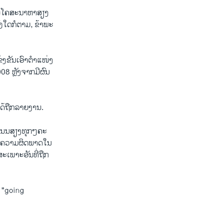
ານ​ໂຄ​ສະ​ນາ​ຫາ​ສຽງ​
ັ່ງ​ໃດ​ກໍ​ຕາມ, ຂ້າ​ພະ​
ງ​ຂັນ​ເອົາ​ຕຳ​ແໜ່ງ​
8 ຫຼັງ​ຈາກ​ມີ​ຜົນ​
ໄດ້​ຖືກ​ລາຍ​ງານ.
​ແນນ​ສຽງ​ທຸກໆ​ຄະ​
ເປັນ​ຄວາມ​ຜິດ​ພາດ​ໃນ​
​ເພາະ​ອັນ​ທີ່​ຖືກ​
t "going