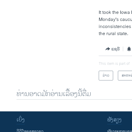
It took the Iowa
Monday's caucus
inconsistencies
the rural state.
ແຊຣ໌
This item is part of
ຂ່າວ
ສະຫະລ
ທ່ານອາດມັກອ່ານເລື້ອງນີ້ຕື່ມ
ເບິ່ງ
ຟັງສຽງ
ວີດີໂອພາສາລາວ
ຟັງລາຍການຂອງ