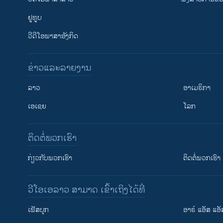
ຢູທູບ
ວີດີໂອພາສາອັງກິດ
ຂ່າວແລະລາຍງານ
ລາວ
ອາເມຣິກາ
ເອເຊຍ
ໂລກ
ຕິດຕໍ່ພວກເຮົາ
ກ່ຽວກັບພວກເຮົາ
ຕິດຕໍ່ພວກເຮົາ
ວີໂອເອລາວ ສາມາດ ເຂົ້າເຖິງໄດ້ທີ່
ຕິດຕາມພວກເຮົາ ທີ່
ເຟັສບຸກ
ອາຣ໌ ແອັສ ແອັ