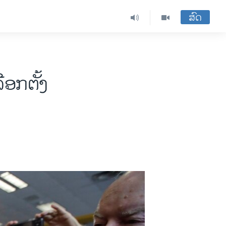
ສົດ
ືອກ​ຕັ້ງ​