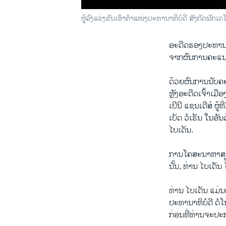
ຜູ້​ລົງ​ແຂ່ງ​ຂັນ​ເອົາ​ຕຳ​ແໜ່ງ​ປະ​ທາ​ນາ​ທິ​ບໍ​ດີ ສັງ​ກັດ​ພັ
ອະ​ດີດ​ຮອງ​ປະ​ທາ​ນາ​
ຈາກ​ຜົນການ​ຄະ​ແນນ​ທີ່
ດ້ວຍ​ຜົນການ​ນັບ​ຄະ​
ຫຼັງ​ອະ​ດີດ​ເຈົ້າ​ເ
ເບີ​ນີ ແຊນ​ເດີ​ສ໌ ຜູ້
ເບັດ ວໍ​ເຣັນ ໃນ​ອັນ
ໄບ​ເດັນ.
ການ​ໂຄ​ສະ​ນາ​ຫາ​ສຽງ​
ນັ້ນ, ທ່ານ ໄບ​ເດັນ ໄ
ທ່ານ ໄບ​ເດັນ ແມ່ນ​ຜູ້​ທ
ປະ​ທາ​ນາ​ທິ​ບໍ​ດີ ດໍ
ກ່ອນ​ທີ່​ທ່ານ​ຈະ​ປະ