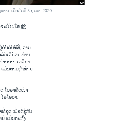
ຂອງ​ທ່ານ. ເມື່ອ​ວັນ​ທີ 3 ກຸມ​ພາ 2020.
ະ​ບໍ່​ໄປ​ໃສ ຫຼັງ​
ອັນ​ດັບ​ທີ​ສີ່, ຕາມ
​ລັດ​ເວີ​ມັອນ ທ່ານ
 ທ່ານ​ນາງ ເອ​ລິ​ຊາ​
ຈາ ແມ່ນ​ຕາມຫຼັງ​ທ່ານ
ດ ​ໃນ​ອາ​ທິດ​ໜ້າ​
ັດ ໄອ​ໂອ​ວາ.
​ສຸດ ເພື່ອ​ຕໍ່​ສູ້​ກັບ​
ຫຍ່ ແມ່ນ​ກະ​ທັ້ງ​