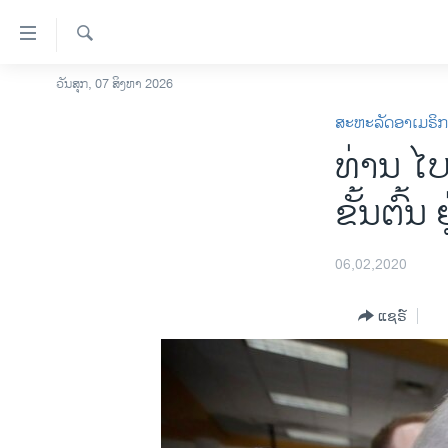
ລິ້ງ
ສຳຫລັບ
ເຂົ້າ
ຄົ້ນຫາ
ວັນສຸກ, 07 ສິງຫາ 2026
ໂຮມເພຈ
ຫາ
ສະຫະລັດອາເມຣິ
ລາວ
ຂ້າມ
ທ່ານ​ ໄບ​
ຂ້າມ
ອາເມຣິກາ
ຂ້າມ
ການເລືອກຕັ້ງ ປະທານາທີບໍດີ ສະຫະລັດ
ຂັ້​ນ​ຕົ້ນ
ໄປ
2024
ຫາ
ຂ່າວ​ຈີນ
ຊອກ
06,02,2020
ຄົ້ນ
ໂລກ
ແຊຣ໌
ເອເຊຍ
ອິດສະຫຼະພາບດ້ານການຂ່າວ
ຊີວິດຊາວລາວ
ຊຸມຊົນຊາວລາວ