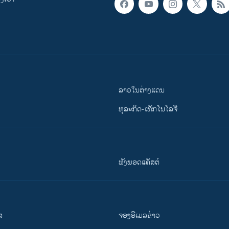
ລາວໃນຕ່າງແດນ
ທຸລະກິດ-ເທັກໂນໂລຈີ
ຟັງພອດແຄັສຕ໌
ສ
ຈອງອີເມລຂ່າວ