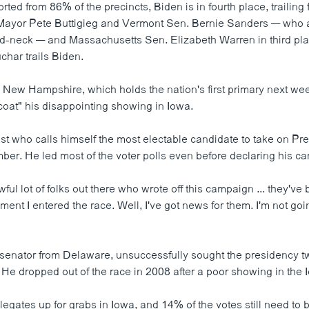
orted from 86% of the precincts, Biden is in fourth place, trailin
 Mayor Pete Buttigieg and Vermont Sen. Bernie Sanders — who 
-neck — and Massachusetts Sen. Elizabeth Warren in third pl
har trails Biden.
New Hampshire, which holds the nation's first primary next we
coat" his disappointing showing in Iowa.
ist who calls himself the most electable candidate to take on P
er. He led most of the voter polls even before declaring his ca
ful lot of folks out there who wrote off this campaign ... they've 
ment I entered the race. Well, I've got news for them. I'm not g
 senator from Delaware, unsuccessfully sought the presidency tw
He dropped out of the race in 2008 after a poor showing in the
egates up for grabs in Iowa, and 14% of the votes still need to 