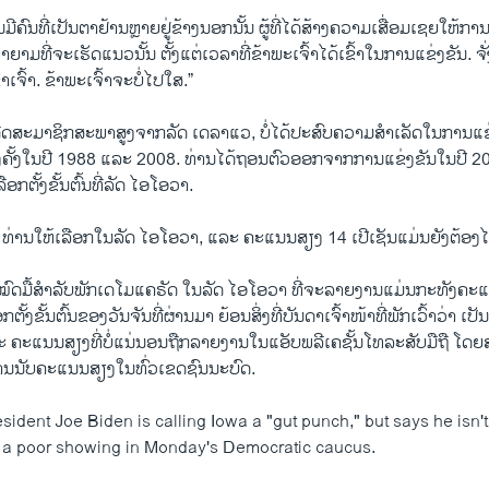
ັນ​ມີ​ຄົນ​ທີ່​ເປັນ​ຕາ​ຢ້ານຫຼາຍ​ຢູ່​ຂ້າງນອກ​ນັ້ນ ຜູ້​ທີ່​ໄດ້ສ້າງ​ຄວາມ​ເສື່ອມ​ເຊຍ​ໃຫ້ກ
​ຍາ​ຍາມ​ທີ່​ຈະ​ເຮັດແນວ​ນັ້ນ ຕັ້ງ​ແຕ່​ເວ​ລາ​ທີ່​ຂ້າ​ພະ​ເຈົ້າ​ໄດ້​ເຂົ້າ​ໃນ​ການ​ແຂ່ງ​ຂັນ. ຈ
າ​ເຈົ້າ. ຂ້າ​ພະ​ເຈົ້າ​ຈະ​ບໍ່​ໄປ​ໃສ.”
ດ​ສະ​ມາ​ຊິກ​ສະ​ພາ​ສູງ​ຈາກ​ລັດ ເດ​ລາ​ແວ, ບໍ່​ໄດ້​ປະ​ສົບ​ຄວາມ​ສຳ​ເລັດ​ໃນ​ການ​ແຂ່
ອງ​ຄັ້ງ​ໃນ​ປີ 1988 ແລະ 2008. ທ່ານ​ໄດ້​ຖອນ​ຕົວ​ອອກ​ຈາກ​ການ​ແຂ່ງ​ຂັນ​ໃນ​ປີ 200
ລືອກ​ຕັ້ງ​ຂັ້ນ​ຕົ້ນ​ທີ່​ລັດ ໄອ​ໂອ​ວາ.
1 ທ່ານ​ໃຫ້​ເລືອກ​ໃນ​ລັດ ໄອ​ໂອ​ວາ, ແລະ ຄະ​ແນນ​ສ​ຽງ 14 ເປີ​ເຊັນ​ແມ່ນ​ຍັງ​ຕ້ອງ​
​ໝົດ​ມື້​ສຳ​ລັບ​ພັກ​ເດ​ໂມ​ແຄ​ຣັດ ໃນ​ລັດ ໄອ​ໂອ​ວາ ທີ່​ຈະ​ລາຍ​ງານ​ແມ່ນ​ກະ​ທັງ​ຄະ
້ງ​ຂັ້ນ​ຕົ້ນ​ຂອງວັນ​ຈັນ​ທີ່​ຜ່ານ​ມາ ຍ້ອນ​ສິ່ງ​ທີ່​ບັນ​ດາ​ເຈົ້າ​ໜ້າ​ທີ່​ພັກ​ເວົ້າ​ວ່າ 
ະ​ແນນ​ສຽງ​ທີ່ບໍ່​ແນ່ນອນ​ຖືກ​ລາຍ​ງານ​ໃນ​ແອັບ​ພ​ລີ​ເຄ​ຊັ້ນ​ໂທ​ລະ​ສັບ​ມື​ຖື ໂດຍ​ສະ
​ນັບ​ຄະ​ແນນ​ສຽງ​ໃນ​ທົ່ວ​ເຂດ​ຊົນ​ນະ​ບົດ.
ident Joe Biden is calling Iowa a "gut punch," but says he isn'
 a poor showing in Monday's Democratic caucus.