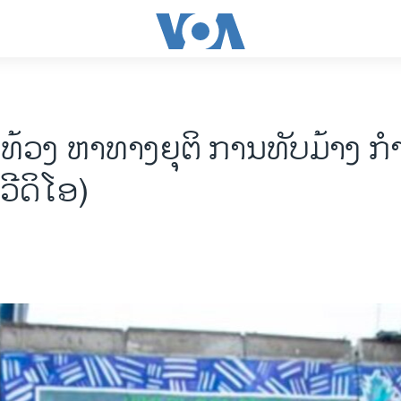
ວງ ຫາ​ທາງ​ຍຸຕິ ​ການທັບ​ມ້າງ ກໍາ
(ວີດິໂອ)