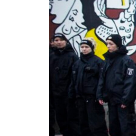
ວິທະຍາສາດ-ເທັກໂນໂລຈີ
ທຸລະກິດ
ພາສາອັງກິດ
ວີດີໂອ
ສຽງ
ລາຍການກະຈາຍສຽງ
ລາຍງານ