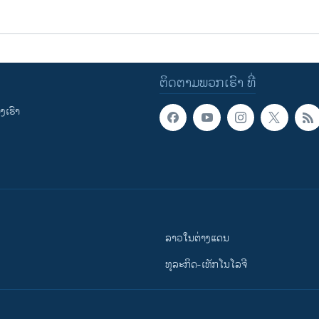
ຕິດຕາມພວກເຮົາ ທີ່
ເຮົາ
ລາວໃນຕ່າງແດນ
ທຸລະກິດ-ເທັກໂນໂລຈີ