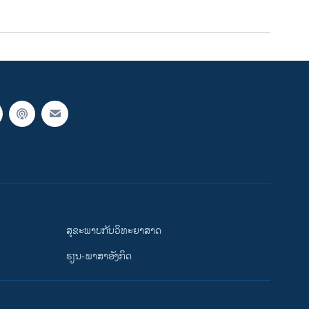
ສຸຂະພາບກັບວິທະຍາສາດ
ຮຽນ-ພາສາອັງກິດ