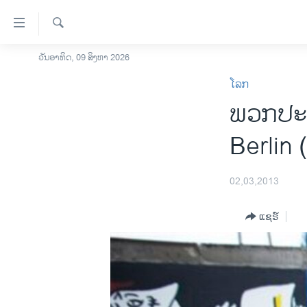
ລິ້ງ
ສຳຫລັບ
ເຂົ້າ
ຄົ້ນຫາ
ວັນອາທິດ, 09 ສິງຫາ 2026
ໂຮມເພຈ
ຫາ
ໂລກ
ລາວ
ຂ້າມ
ພວກປະທ້
ຂ້າມ
ອາເມຣິກາ
ຂ້າມ
ການເລືອກຕັ້ງ ປະທານາທີບໍດີ ສະຫະລັດ
Berlin 
ໄປ
2024
ຫາ
ຂ່າວ​ຈີນ
ຊອກ
02,03,2013
ຄົ້ນ
ໂລກ
ແຊຣ໌
ເອເຊຍ
ອິດສະຫຼະພາບດ້ານການຂ່າວ
ຊີວິດຊາວລາວ
ຊຸມຊົນຊາວລາວ