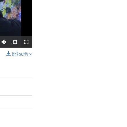
ລິງໂດຍກົງ
SHARE
width
px