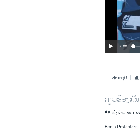
0:00
ແຊຣ໌
ກ່ຽວຂ້ອງກັນ
ຟັງຂ່າວ ພວກປ
Berlin Protesters