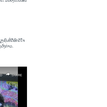
ດ. ມັນ​ຍັງເປັນ​ເສັ້ນ​
ນ​ທີ່​ດີີ​ອົກ​ດີ​ໃຈ
​ດັ່ງກ່າວ.
D
SHARE