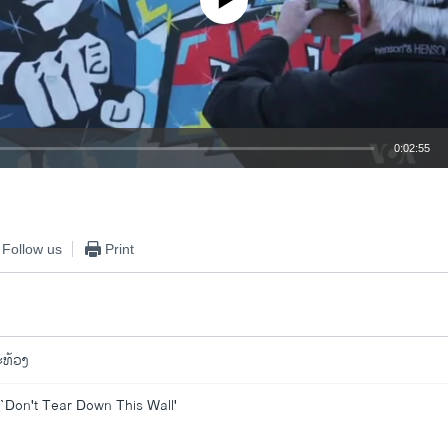
0:02:55
EMBED
Follow us
Print
ະທ້ວງ
: `Don't Tear Down This Wall'