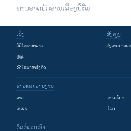
ທ່ານອາດມັກອ່ານເລື້ອງນີ້ຕື່ມ
ເບິ່ງ
ຟັງສຽງ
ວີດີໂອພາສາລາວ
ຟັງລາຍການຂອງ
ຢູທູບ
ວີດີໂອພາສາອັງກິດ
ຂ່າວແລະລາຍງານ
ລາວ
ອາເມຣິກາ
ເອເຊຍ
ໂລກ
ຕິດຕໍ່ພວກເຮົາ