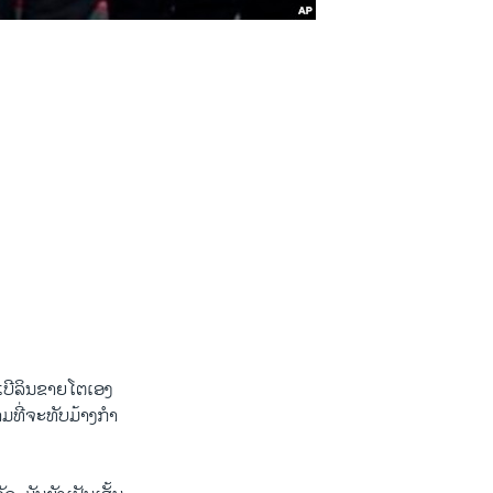
“​ເບີ​ລິນຂາຍ​ໂຕເອງ ​
່​ຈະ​ທັບ​ມ້າງ​ກໍາ​