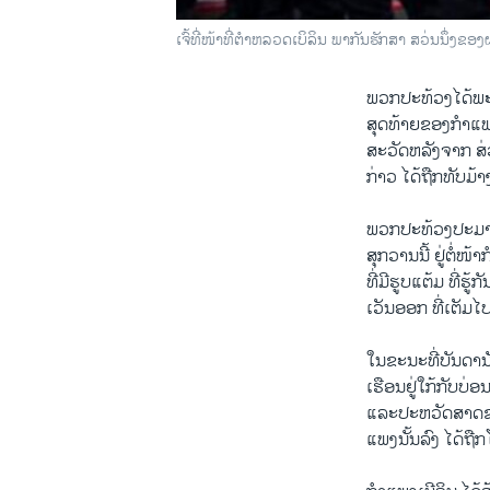
ເຈົ້ທີ່ໜ້າທີ່ຕໍາຫລວດເບິລິນ ພາກັນຮັກສາ ສວ່ນນຶ່ງຂອງຝ
ພວກ​ປະ​ທ້ວງ​ໄດ້ພະ
ສຸດ​ທ້າຍ​ຂອງກໍາ​ແພ
ສະ​ວັດ​ຫລັງ​ຈາກ ສ່
ກ່າວ ໄດ້​ຖືກ​ທັບມ້າງ
ພວກ​ປະ​ທ້ວງປະມານ 
ສຸກ​ວານ​ນີ້ ຢູ່​ຕໍ່ໜ້
ທີ່​ມີ​ຮູບ​ແຕ້ມ​ ທີ່
​ເວັນ​ອອກ ທີ່​ເຕັ​ມ​
​ໃນ​ຂະນະ​ທີ່​ບັນດາ​ນ
​ເ​ຮື​ອນຢູ່​ໃກ້​ກັບ​
ແລະ​ປະຫວັດ​ສາດ​ຂອງ
ແພງ​ນັ້ນ​ລົງ ​ໄດ້​ຖ