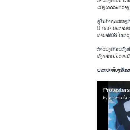
ກໍາ​ແພງ​ເບີ​ລິນ ​ໄດ້
ແບ່ງ​ເຂດ​ລະຫວ່າງ 
ຢູ່​ໃນຄໍາ​ຖະ​ແຫລ​ງທີ
​ປີ 1987 ປະທານາທ
ທານາທິບໍດີ ​ໂຊ​ຫວຽ
ກໍາ​ແພງ​ເກືອ​ບທັງ​ໝ
ທັງ​ຈາກເຢຍຕະະ​ມັນຕາ
ພວກປະທ້ວງຂັດຂວາ
Protesters
by
ສຽງອາເມຣິກ