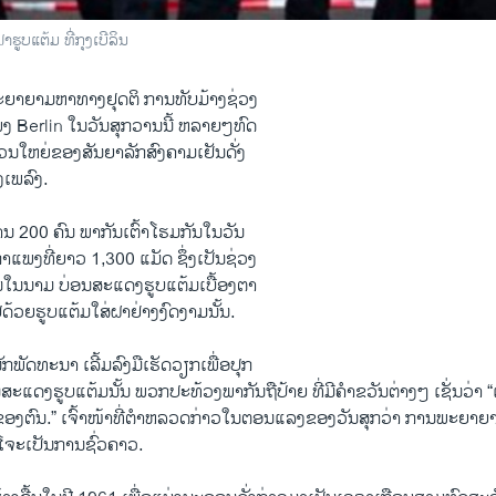
າຮູບແຕ້ມ ທີ່ກຸງເບີລິນ
ຍາຍາມ​ຫາ​ທາງ​ຢຸດຕິ ການ​ທັບ​ມ້າງຊ່ວງ​
ງ​ Berlin ​ໃນ​ວັນ​ສຸກ​ວານນີ້ ຫລາຍ​ໆທົດ​
ວນ​ໃຫຍ່​ຂອງສັນ​ຍາ​ລັກ​ສົງຄາມ​ເຢັນ​ດັ່ງ
​ເພ​ລົງ.
200 ຄົນ​ ພາກັນ​ເຕົ້າ​ໂຮມ​ກັນ​ໃນ​ວັນ​
າກໍາ​ແພງ​ທີ່​ຍາວ​ 1,300 ແມັດ ຊຶ່ງ​ເປັນ​ຊ່ວງ​
ຮູ້​ກັນໃນ​ນາມ ບ່ອນ​ສະ​ແດງ​ຮູບ​ແຕ້ມ​ເບື້ອງ​ຕາ
ໄປ​ດ້ວຍ​ຮູບ​ແຕ້ມໃສ່​ຝາ​ຢ່າງງົດ​ງາມນັ້ນ.
ັກ​ພັດທະນາ ​ເລີ້ມ​ລົງມື​ເຮັດ​ວຽກ​ເພື່ອ​ປຸກ
ບ່ອນ​ສະ​ແດງ​ຮູບ​ແຕ້ມ​ນັ້ນ ພວກ​ປະ​ທ້ວງ​ພາ​ກັນ​ຖື​ປ້າຍ​ ທີ່​ມີ​ຄຳຂວັນ​ຕ່າງໆ​ ເຊັ່ນວ່າ 
​ຕົນ.” ​ເຈົ້າ​ໜ້າ​ທີ່​ຕໍາຫລວດ​ກ່າວ​ໃນ​ຕອນ​ແລງ​ຂອງ​ວັນ​ສຸກ​ວ່າ ການ​ພະຍາຍາມ​ທີ
ືກໂຈະ​ເປັນ​ການ​ຊົ່ວຄາວ.