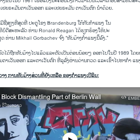
​ສ້າງ​ຂື້ນ​ໃນ​ປີ 1961 ເພື່ອ​ແບ່ງ​ນະຄອນ​ດັ່ງກ່າວ​ມາ​ເປັນ​ເວລາ​ເກືອບ​ສາມ​ທົດ​ສະ​ວັ
​ເຢຍຣະ​ມັນ​ຕາ​ເວັນ​ອອກ ​ແລະ​ເຢຍຣະ​ມັນ ຕາ​ເວັນ​ຕົກ ນຳ​ດ້ວຍ.
່​ມີ​ຊື່​ສຽງ​ທີ່​ສຸດ​ທີ່ ປະຕູ​ໂຂງ Brandenburg ​ໃກ້​ກັບ​ກໍາ​ແພງ ​ໃນ
ິບໍດີສະຫະລັດ ທ່ານ Ronald Reagan ​ໄດ້​ຮຽກຮ້ອງ​ໃຫ້ປະ
ດ ທ່ານ Mikhail Gorbachev ຈົ່ງ “ທັບ​ມ້າງກໍາ​ແພງ​ນີ້​ລົງ.”
ົດ​ໄດ້​ຖືກ​ທັບ​ມ້າງໄປ​ແລ້ວແລະ​ຕັດ​ເປັນ​ຕ່ອນ​ນ້ອຍໆ ​ອອກ​ໄປໃນ​ປີ 1989 ໂດຍຝູງ​ຊົ
​ເວັນ​ອອກ ​ແລະ​ຕາ​ເວັນ​ຕົກ ​ທີ່​ລຸ​ລັ່ງຜ່ານດ່ານ​ກວດ ​ແລະ​ເຂົ້າ​ໄປ​ຫາ​ກຳ ​ແພງ
ງ ການທັບມ້າງສ່ວນທີ່ຍັງເຫລືອ ຂອງກໍາແພງເບີລິນ:
 Block Dismantling Part of Berlin Wall
EMBE
າ ວີໂອເອລາວ
No media source currently available