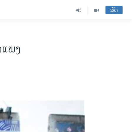
ສົດ
​ແພງ​