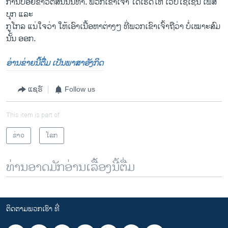
ການປ່ອຍຂ່າວຕິສິນນິນທາ. ພວກເຂົາເຈົ້າ ໄດ້ເຮັດໃຫ້ ເວັບໄຊ້ເຊັ່ນ ເຟສ
ບຸກ ແລະ
ກູໂກລ ແນ່ໃຈວ່າ ໃຫ້ເອົາເນື້ອຫາຕ່າງໆ ທີ່ພວກເຂົາເຈົ້າຖືວ່າ ບໍ່ເໝາະສົມ
ນັ້ນ ອອກ.
ອ່ານຂ່າຍນີ້ຕື່ມ ເປັນພາສາອັງກິດ
ແຊຣ໌
Follow us
This item is part of
ຂ່າວ
ໂລກ
ທ່ານອາດມັກອ່ານເລື້ອງນີ້ຕື່ມ
ຕິດຕາມພວກເຮົາ ທີ່