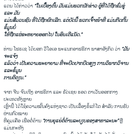
ແດນ ໄດ້ກ່າວວ່າ
“ໃນເບື້ອງຕົ້ນ ມັນແມ່ນພວກນັກຂ່າວ ຜູ້ທີ່ໄດ້ຖືກຂົ່ມຂູ່
ແລະ ມັນ
ແມ່ນສື່ມວນຊົນ ທີ່ໄດ້ຖືກຍົກເລີກ. ແຕ່ບັດນີ້ ພວກເຈົ້າໜ້າທີ່ ແມ່ນກີດກັ້ນ
ຂໍ້ມູນບໍ່
ໃຫ້ຖືກແຜ່ຂະຫຍາຍອອກໄປ ໃນອິນເຕີແນັດ.”
ທ່ານ ໂຟຣເຊ ໄດ້ບອກ ວີໂອເອ ພະແນກອາຟຣິກາ ພາສາອັງກິດ ວ່າ
“ມັນ
ຈະແຈ້ງ
ແລ້ວວ່າ ເປັນຄວາມພະຍາຍາມ ທີ່ຈະປິດປາກປິດສຽງ ການວິພາກວິຈານ
ແລະຂໍ້ມູນ
ການຕິຕຽນ.”
ຈາກ ຈີນ ຈົນເຖິງ ອາຟຣິກາ ແລະ ຣັດເຊຍ ຮອດ ຕາເວັນອອກກາງ
ປະເທດທັງຫຼາຍ
ເຫຼົ່ານີ້ ໄດ້ໃຊ້ຄວາມໝັ້ນຄົງແຫ່ງຊາດ ເປັນເລື້ອງຂໍ້ແກ້ໂຕ ສຳລັບ ການຮັບ
ຜ່ານກົດໝາຍ
ທີ່ຄຸມເຄືອ ເພື່ອຕໍ່ຕ້ານ
“ການຍຸແຍ່ຕໍ່ຕ້ານລະບຽບຂອງສາທາລະນະ”
ຫຼື
ແມ່ນກະທັງ