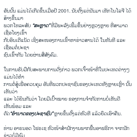
ອັນນັ້ນ ແມ່ນໄດ້ເກີດຂຶ້ນເມື່ອປີ 2001. ນັບຕັ້ງແຕ່ນັນມາ ເທັກໂນໂລຈີ ໄດ້
ສ້າງຂຶ້ນມາ
ພວກໂທລະສັບ
“ສະຫຼາດ”
ທີ່ມີພະລັງເພີ້ມຂຶ້ນຢ່າງຫຼວງຫຼາຍ ທີ່ສາມາດ
ເຊື່ອໂຍງເຂົ້າ
ກັບອິນເຕີແນັດ ເຊິ່ງສະໜອງການເຂົ້າຫາຂ່າວສານໄດ້ ໃນທັນທີ ແລະ
ເຊື່ອມຕໍ່ປະຊາ
ຊົນເຂົ້າກັນ ໂດຍຜ່ານສື່ສັງຄົມ.
ໃນການຮັບມືກັບສະພາບການດັ່ງກ່າວ ພວກເຈົ້າໜ້າທີ່ໃນປະເທດຕ່າງໆ
ແມ່ນໄດ້ທຳ
ການຕໍ່ສູ້ເພື່ອຄວບຄຸມ ອັນທີ່ພວກປະຊາຊົນຂອງປະເທດທັງຫຼາຍເຫຼົ່າ ນັ້ນ
ເຫັນວ່າ
ແລະ ໄດ້ຍິນກັນວ່າ ໂດຍມີເປົ້າໝາຍ ຂອງການຈຳກັດການບໍ່ເຫັນດີ
ເຫັນພ້ອມ ແລະ
ຕັດ
“ອຳນາດຂອງປະຊາຊົນ”
ຫຼາຍຂຶ້ນຕັ້ງແຕ່ຫົວທີ ແລ້ວຍຶດເອົາຄືນ.
ທ່ານ ອາຣນອດ ໂຟຣເຊ ຫົວໜ້າສຳນັກງານພາກພື້ນອາຟຣິກາ ຈາກນັກ
ຂ່າວບໍ່ມີພົມ