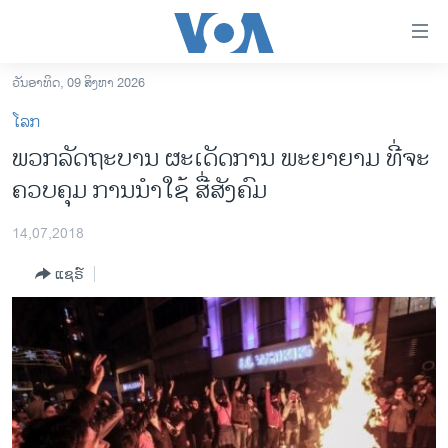
ລິ້ງ
ສຳຫລັບ
ເຂົ້າ
ວັນອາທິດ, 09 ສິງຫາ 2026
ຫາ
ໂຮມເພຈ
ໂລກ
ຂ້າມ
ລາວ
ພວກລັດຖະບານ ຜະເດັດການ ພະຍາຍາມ ທີ່ຈະ
ຂ້າມ
ອາເມຣິກາ
ຄວບຄຸມ ການນຳໃຊ້ ສື່ສັງຄົມ
ຂ້າມ
ໄປ
ການເລືອກຕັ້ງ ປະທານາທີບໍດີ ສະຫະລັດ 2024
ຫາ
14,07,2018
ຂ່າວ​ຈີນ
ຊອກ
ແຊຣ໌
ຄົ້ນ
ໂລກ
ເອເຊຍ
ອິດສະຫຼະພາບດ້ານການຂ່າວ
ຊີວິດຊາວລາວ
ຊຸມຊົນຊາວລາວ