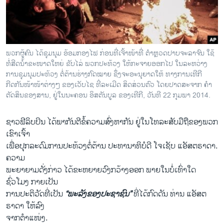
ວິທະຍາສາດ-ເທັກໂນໂລຈີ
ທຸລະກິດ
ພາສາອັງກິດ
ພວກຜູ້ຄົນ ໄດ້ຊຸມນຸມ ອ້ອມກອງໄຟ ກ່ອນທີ່ເຈົ້າໜ້າທີ່ ຕຳຫຼວດປາບຈະລາຈົນ ໃຊ້
ວີດີໂອ
ທໍ່ສີດນ້ຳຂະໜາດໃຫຍ່ ຂັບໄລ່ ພວກປະທ້ວງ ໃຫ້ກະຈາຍອອກໄປ ໃນລະຫວ່າງ
ການຊຸມນຸມປະທ້ວງ ຕໍ່ຕ້ານຮ່າງກົດໝາຍ ຊຶ່ງຈະອະນຸຍາດໃຫ້ ທາງການເທີກີ
ສຽງ
ກີດກັນໜ້າໜ້າຕ່າງໆ ຂອງເວັບໄຊ ທີ່ລະເມີດ ສິດສ່ວນຕົວ ໂດຍປາດສະຈາກ ຄຳ
ຕັດສິນຂອງສານ, ຢູ່ໃນນະຄອນ ອິສຕັນບູລ ຂອງເທີກີ, ວັນທີ 22 ກຸມພາ 2014.
ລາຍການກະຈາຍສຽງ
ຕິດຕາມພວກເຮົາ ທີ່
ລາຍງານ
ຊາວຟີລິບປິນ ໄດ້ພາກັນຕີຂໍ້ຄວາມສົ່ງຫາກັນ ຢູ່ໃນໂທລະສັບມືຖືຂອງພວກ
ເຂົາເຈົ້າ
ເພື່ອປຸກລະດົມການປະທ້ວງຕໍ່ຕ້ານ ປະທານາທິບໍດີ ໂຈເຊັບ ແອັສຕຣາດາ.
ພາສາຕ່າງໆ
ຄວາມ
ພະຍາຍາມດັ່ງກ່າວ ໄດ້ຂະຫຍາຍວົງກວ້າງອອກ ພາຍໃນບໍ່ເທົ່າໃດ
ຊົ່ວໂມງ ກາຍເປັນ
ການປະຕິວັດທີ່ເປັນ
“ພະລັງຂອງປະຊາຊົນ”
ທີ່ໄດ້ກົດດັນ ທ່ານ ແອັສຕ
ຣາດາ ໃຫ້ລົງ
ຈາກຕຳແໜ່ງ.