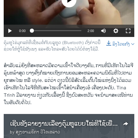
No media source currently available
ວິທະຍາສາດ-ເທັກໂນໂລຈີ
ທຸລະກິດ
ພາສາອັງກິດ
0:00
2:00
ວີດີໂອ
ຕຸ້ມຫູໄຂ່ມຸກແທ້ທີ່ເຊື່ອມຕໍ່ກັບບລູທູດ (Bluetooth) ດັ່ງກ່າວນີ້
ລິງໂດຍກົງ
ສຽງ
ຊ່ວຍໃຫ້ຜູ້ໃຊ້ຟັງເພງ ແລະຮັບໂທລະສັບໂດຍໄດ້ບໍ່ຕ້ອງໃຊ້ມື.
ລາຍການກະຈາຍສຽງ
ສຳລັບແມ່ຍິງທີ່ສະຫລາດມີຄວາມເຂົ້າໃຈດີບາງຄົນ, ການທີ່ມີເທັກໂນໂລຈີ
ຕິດຕາມພວກເຮົາ ທີ່
ລຸ້ນຫລ້າສຸດ ບາງຄັ້ງກໍໝາຍເຖິງການຍອມສະຫລະຄວາມນິຍົມທີ່ໄປຕາມ
ລາຍງານ
ຍຸກສະໄໝ ຫລື style. ແຕ່ວ່າ ດຽວນີ້ບໍລິສັດເລີ້ມຕົ້ນໃໝ່ແຫ່ງນຶ່ງໄດ້ລວມ
ເອົາເທັກໂນໂລຈີທີ່ທັນສະໄໝເຂົ້າໃສ່ນໍາເຄື່ອງເອ້ ເຄື່ອງປະດັບ. Tina
Trinh ມີລາຍງານ ກ່ຽວກັບເລື້ອງນີ້ ຊຶ່ງບົວສະຫວັນ ຈະນໍາມາສະເໜີທ່ານ
ພາສາຕ່າງໆ
ໃນອັນດັບຕໍ່ໄປ.
ເຊີນຟັງລາຍງານເລື້ອງຕຸ້ມຫູແບບໃໝ່ທີ່ໃຊ້ເພື່ອຟັງສຽງໄດ້
by
ສຽງອາເມຣິກາ ວີໂອເອລາວ
No media source currently available