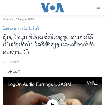
ລິ້ງ
ສຳຫລັບ
ເຂົ້າ
ວັນອາທິດ, 09 ສິງຫາ 2026
ຫາ
ໂຮມເພຈ
ວິທະຍາສາດ-ເທັກໂນໂລຈີ
ຂ້າມ
ລາວ
ຕຸ້ມຫູໄຂ່ມຸກ ທີ່ເຊື່ອມຕໍ່ກັບບລູທູດ ສາມາດໃຊ້
ຂ້າມ
ອາເມຣິກາ
ເປັນທັງເທັກໂນໂລຈີຟັງສຽງ ແລະເຄື່ອງເອ້ອັນ
ຂ້າມ
ໄປ
ການເລືອກຕັ້ງ ປະທານາທີບໍດີ ສະຫະລັດ 2024
ສວຍງາມໄດ້
ຫາ
ຂ່າວ​ຈີນ
ຊອກ
25,09,2021
ຄົ້ນ
ໂລກ
ແຊຣ໌
ເອເຊຍ
ອິດສະຫຼະພາບດ້ານການຂ່າວ
LogOn Audio Earrings USAGM
ຊີວິດຊາວລາວ
ຊຸມຊົນຊາວລາວ