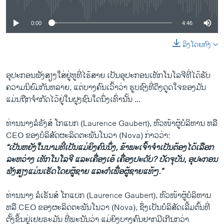
0:00
4:46
ລິງໂດຍກົງ
ອຸປະກອນຟັງສຽງໃສ່ຢູ່ຫູທີ່ໄຮ້ສາຍ ເປັນອຸປະກອນເທັກໂນໂລຈີທີ່ໄດ້ຮັບ
ຄວາມນິຍົມກັນຫລາຍ, ແຕ່ບາງຄົນເວົ້າວ່າ ຮູບຊົງທີ່ດຶງດູດໃຈຂອງມັນ
ແມ່ນຖືກຈຳກັດໄວ້ຢູ່ໃນຝູງຊົນໃດນຶ່ງເທົ່ານັ້ນ ...
ທ່ານນາງລໍຣັງສ໌ ໂກແບກ (Laurence Gaubert), ຫົວໜ້າຜູ້ບໍລິຫານ ຫລື
CEO ຂອງບໍລິສັດຜະລິດຕະພັນໂນວາ (Nova) ກ່າວວ່າ:
“ເປັນຫຍັງໃນນາມທີ່ເປັນແມ່ຍິງຄົນນຶ່ງ, ຂ້າພະເຈົ້າຈໍາເປັນຕ້ອງໄດ້ເລືອກ
ລະຫວ່າງ ເທັກໂນໂລຈີ ແລະເຄື່ອງເອ້ ເຄື່ອງປະດັບ? ປັດຈຸບັນ, ອຸປະກອນ
ຟັງສຽງແມ່ນເຮັດໂດຍຜູ້ຊາຍ ແລະກໍເພື່ອຜູ້ຊາຍແທ້ໆ.”
ທ່ານນາງ ລໍເຣັນສ໌ ໂກແບກ (Laurence Gaubert), ຫົວໜ້າຜູ້ບໍລິຫານ
ຫລື CEO ຂອງຜະລິດຕະພັນໂນວາ (Nova), ຊຶ່ງເປັນບໍລິສັດເລີ້ມຕົ້ນທີ່
ຕັ້ງຂຶ້ນຢູ່ເຢຍຣະມັນ ທີ່ພະນັນວ່າ ແມ່ຍິງບາງຄົນຢາກມີເກີນກວ່າ