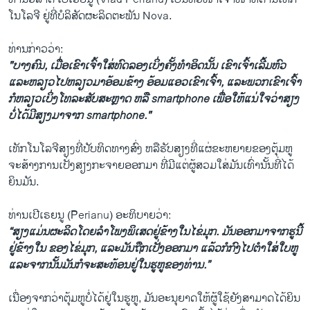
ໂນໂລຈີ ຢູ່ທີ່ບໍລິສັດຜະລິດຕະພັນ Nova.
ທ່ານກ່າວວ່າ:
"ບາງຄົນ, ເມື່ອເຂົາເຈົ້າໃສ່ທົດລອງເບິ່ງຄັ້ງທໍາອິດນັ້ນ ເຂົາເຈົ້າເລີ້ມຫົວ
ແລະຫລຽວໄປຫລຽວມາອ້ອມຂ້າງ ອ້ອມແອວເຂົາເຈົ້າ, ແລະພວກເຂົາເຈົ້າ
ກໍຫລຽວເບິ່ງໂທລະສັບສະຫຼາດ ຫລື smartphone ເພື່ອໃຫ້ແນ່ໃຈວ່າສຽງ
ບໍ່ໄດ້ມີສຽງມາຈາກ smartphone."
ເທັກໂນໂລຈີສຽງທີ່ປັບທິດທາງສົ່ງ ຫລືຮັບສຽງທີ່ແຜ່ຂະຫຍາຍຂອງຕຸ້ມຫູ
ຈະສ້າງການເປັ່ງສຽງກະຈາຍອອກມາ ທີ່ມີແຕ່ຜູ້ສວມໃສ່ມັນເທົ່ານັ້ນທີ່ໄດ້
ຍິນມັນ.
ທ່ານເປີເຣຍນູ (Perianu) ອະທິບາຍວ່າ:
“ສຽງແມ່ນຜະລິດໂດຍລຳໂພງພິເສດຢູ່ຂ້າງໃນໄຂ່ມຸກ. ມັນອອກມາຈາກຮູນີ້
ຢູ່ຂ້າງໃນ ຂອງໄຂ່ມຸກ, ແລະມັນຖືກເປັ່ງອອກມາ ແລ້ວກໍກົງໄປຕໍາໃສ່ໃບຫູ
ແລະຈາກນັ້ນມັນກໍຈະສະທ້ອນຢູ່ໃນຮູຫູຂອງທ່ານ.”
ເນື່ອງຈາກວ່າຕຸ້ມຫູບໍ່ໄດ້ຢູ່ໃນຮູຫູ, ມັນອະນຸຍາດໃຫ້ຜູ້ໃຊ້ຍັງສາມາດໄດ້ຍິນ