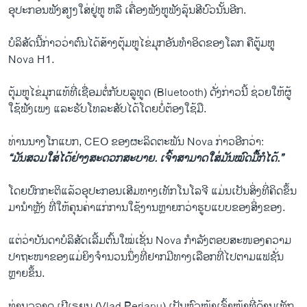
ອຸປະກອນຟັງສຽງໃສ່ຢູ່ຫູ ຫລື ເຄື່ອງຟັງຫູຟັງລຸ້ນສີບົວນັ້ນອີກ.
ບໍລິສັດນີ້ກ່າວວ່າຕົນໄດ້ສ້າງຕຸ້ມຫູໄຂ່ມຸກອັນທຳອິດຂອງໂລກ ຄືຕູ້ມຫູ
Nova H1.
ຕຸ້ມຫູໄຂ່ມຸກແທ້ທີ່ເຊື່ອມຕໍ່ກັບບລູທູດ (Bluetooth) ດັ່ງກ່າວນີ້ ຊ່ວຍໃຫ້ຜູ້
ໃຊ້ຟັງເພງ ແລະຮັບໂທລະສັບໄດ້ໂດຍບໍ່ຕ້ອງໃຊ້ມື.
ທ່ານນາງໂກແບກ, CEO ຂອງຜະລິດຕະພັນ Nova ກ່າວອີກວ່າ:
“ມັນສວມໃສ່ໄດ້ຢ່າງສະດວກສະບາຍ. ເຈົ້າສາມາດໃສ່ມັນໝົດມື້ກໍໄດ້.”
ໂດຍປົກກະຕິແລ້ວອຸປະກອນເສີມທາງເທັກໂນໂລຈີ ແມ່ນເປັນສິ່ງທີ່ຄິດຂຶ້ນ
ມານໍາຫຼັງ ທີ່ໃຫ້ຄຸນຄ່າແກ່ການໃຊ້ງານຫຼາຍກວ່າຮູບແບບຂອງສິ່ງຂອງ.
ແຕ່ວ່າບັນດາບໍລິສັດເລີ້ມຕົ້ນໃໝ່ເຊັ່ນ Nova ກຳລັງຕອບສະໜອງຄວາມ
ປາຖະໜາຂອງແມ່ຍິງຈໍານວນນຶ່ງທີ່ຢາກມີທາງເລືອກທີ່ໄປຕາມແຟຊັ່ນ
ຫຼາຍຂຶ້ນ.
ທ່ານວລາດ ເປີເຣຍນູ (Vlad Perianu) ເປັນຫົວໜ້າເຈົ້າໜ້າທີ່ດ້ານເທັກ