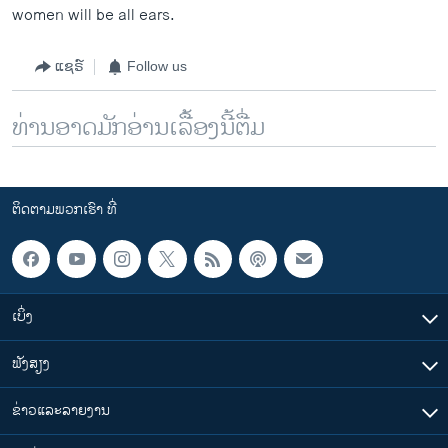
women will be all ears.
ແຊຣ໌
Follow us
ທ່ານອາດມັກອ່ານເລື້ອງນີ້ຕື່ມ
ຕິດຕາມພວກເຮົາ ທີ່
ເບິ່ງ
ຟັງສຽງ
ຂ່າວແລະລາຍງານ