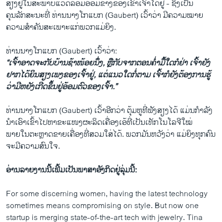
ສຽງຢູ່ໃນສະພາບແວດລ້ອມອ້ອມຂ້າງຂອງເຂົາເຈົ້າໄດ້ຢູ່ - ຊຶ່ງເປັນ
ຄຸນລັກສະນະທີ່ ທ່ານນາງໂກແບກ (Gaubert) ເວົ້າວ່າ ມີຄວາມໝາຍ
ຄວາມສໍາຄັນສະເພາະແກ່ພວກແມ່ຍິງ.
ທ່ານນາງໂກແບກ (Gaubert) ເວົ້າວ່າ:
“ເຈົ້າອາດຈະກັບບ້ານຊ້າໜ້ອຍນຶ່ງ, ຫຼືກັບຈາກຕອນຄໍ່າມື້ໃດກໍຢ່າ ເຈົ້າຍັງ
ຢາກໄດ້ຍິນສຽງເພງຂອງເຈົ້າຢູ່, ແຕ່ແນວໃດກໍ່ຕາມ ເຈົ້າກໍຍັງຕ້ອງການຮູ້
ວ່າມີຫຍັງເກີດຂຶ້ນຢູ່ອ້ອມຕົວຂອງເຈົ້າ.”
ທ່ານນາງໂກແບກ (Gaubert) ເວົ້າອີກວ່າ ຕຸ້ມຫູທີ່ຟັງສຽງໄດ້ ແມ່ນກຳລັງ
ນຳເອົາເຂົ້າໄປຫາຂະແໜງຜະລິດເຄື່ອງເອ້ທີ່ເປັນເທັກໂນໂລຈີໃໝ່
ພາຍໃນຕະຫຼາດຂາຍເຄື່ອງທີ່ສວມໃສ່ໄດ້. ພວກມັນຫວັງວ່າ ແມ່ຍິງທຸກຄົນ
ຈະມີຄວາມສົນໃຈ.
ອ່ານລາຍງານນີ້ເພີ້ມເປັນພາສາອັງກິດຢູ່ລຸ່ມນີ້:
For some discerning women, having the latest technology
sometimes means compromising on style. But now one
startup is merging state-of-the-art tech with jewelry. Tina