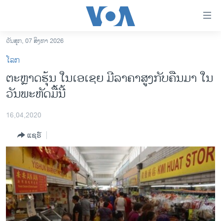
ລິ້ງ
ສຳຫລັບ
ເຂົ້າ
ວັນສຸກ, 07 ສິງຫາ 2026
ຫາ
ໂຮມເພຈ
ໂລກ
ຂ້າມ
ລາວ
ຕະຫຼາດຮຸ້ນ ໃນເອເຊຍ ມີລາຄາສູງກັບຄືນມາ ໃນ
ຂ້າມ
ອາເມຣິກາ
ວັນພະຫັດມື້ນີ້
ຂ້າມ
ໄປ
ການເລືອກຕັ້ງ ປະທານາທີບໍດີ ສະຫະລັດ 2024
ຫາ
16,04,2020
ຂ່າວ​ຈີນ
ຊອກ
ແຊຣ໌
ຄົ້ນ
ໂລກ
ເອເຊຍ
ອິດສະຫຼະພາບດ້ານການຂ່າວ
ຊີວິດຊາວລາວ
ຊຸມຊົນຊາວລາວ