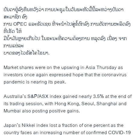
ບັນດາຜູ້ລົງທຶນຫວັງວ່າ ການປະຊຸມໃນວັນພະຫັດມື້ນີ້ລະຫວ່າງບັນດາ
ສະມາຊິກ ອົງ
ການ OPEC ແລະຣັດເຊຍ ທີ່ຈະນຳໄປສູ່ຂໍ້ຕົກລົງ ການຕັດການຜະລິດລົງ
ທີ່ເຮັດ ໃຫ້
ມີນ້ຳມັນຫຼາຍເກີນໄປ ໃນຂະນະທີ່ຄວາມຕ້ອງການ ຫລຸດລົງ ເນື່ອງ ຈາກ
ການແຜ່ລະ
ບາດຂອງໄວຣັສໂຄໂຣນາ.
Market shares were on the upswing in Asia Thursday as
investors once again expressed hope that the coronavirus
pandemic is nearing its peak.
Australia’s S&P/ASX index gained nearly 3.5% at the end of
its trading session, with Hong Kong, Seoul, Shanghai and
Mumbai also posting positive gains.
Japan’s Nikkei index lost a fraction of one percent as the
country faces an increasing number of confirmed COVID-19