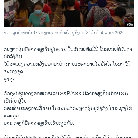
ວິທະຍາສາດ-ເທັກໂນໂລຈີ
ທຸລະກິດ
ພາສາອັງກິດ
ພວກລູກຄ້າພາກັນໄປຕະຫຼາດຂາຍຊີ້ນສົດ ຢູ່ສິງກະໂປ ວັນທີ 4 ເມສາ 2020.
ວີດີໂອ
ຕະຫຼາດຮຸ້ນມີລາຄາສູງຂຶ້ນຢູ່ເອເຊຍ ໃນວັນພະຫັດມື້ນີ້ ໃນຂະນະທີ່ບັນດາ
ສຽງ
ນັກລົງທຶນ
ລາຍການກະຈາຍສຽງ
ໄດ້ສະແດງຄວາມຫວັງອອກມາວ່າ ການແຜ່ລະບາດໄວຣັສໂຄໂຣນາ ໃກ້
ຕິດຕາມພວກເຮົາ ທີ່
ຈະເຖິງຈຸດ
ລາຍງານ
ສູງສຸດ.
ດັດຊະນີຮຸ້ນຂອງອອສເຕຣເລຍ S&P/ASX ມີລາຄາສູງຂຶ້ນເກືອບ 3.5
ພາສາຕ່າງໆ
ເປີເຊັນ ຢູ່ໃນ
ຕອນທ້າຍຂອງການຊື້ຂາຍ ໃນຂະນະທີ່ຕະຫຼາດຮຸ້ນຢູ່ຮົງກົງ ໂຊລ ຊຽງໄຮ້
ແລະມູມ
ບາຍ ຕ່າງກໍມີລາຄາສູງຂຶ້ນເຊັ່ນດຽວກັນ.