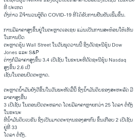
ດັດຊະນີຮຸ້ນ Neikke ຂອງຍີປຸ່ນໄດ້ຕົກລາຄາບໍ່ຮອດນຶ່ງເປີເຊັນ ໃນຂະນະ
ທີ່ ປະເທດ
ດັ່ງກ່າວ ມີຈຳນວນຜູ້ຕິດ COVID-19 ທີ່ໄດ້ຮັບການຢືນຢັນເພີ້ມຂຶ້ນ.
ການມີລາຄາສູງຂຶ້ນຢູ່ໃນຕະຫຼາດເອເຊຍ ແມ່ນເປັນການສະທ້ອນໃຫ້ເຫັນ
ໃນການປິດ
ຕະຫຼາດຮຸ້ນ Wall Street ໃນວັນພຸດວານນີ້ ຊຶ່ງດັດຊະນີຮຸ້ນ Dow
Jones ແລະ S&P
ຕ່າງກໍມີລາຄາສູງຂຶ້ນ 3.4 ເປີເຊັນ ໃນຂະນະທີ່ດັດຊະນີຮຸ້ນ Nasdaq
ສູງຂຶ້ນ 2.6 ເປີ
ເຊັນໃນຕອນປິດຕະຫຼາດ.
ຕະຫຼາດນໍ້າມັນຍັງດີຂຶ້ນໃນວັນພະຫັດມື້ນີ້ ຊຶ່ງນໍ້າມັນດິບຂອງສະຫະລັດ ມີ
ລາຄາສູງຂື້ນ
3 ເປີເຊັນ ໃນຕອນປິດຕະຫລາດ ໂດຍມີລາຄາຫຼາຍກວ່າ 25 ໂດລາ ຕໍ່ຖັງ
ໃນຂະນະ
ທີ່ນໍ້າມັນດິບເບຣັນ ຊຶ່ງເປັນມາດຕະຖານຂອງສາກົນ ຂຶ້ນເກືອບ 2 ເປີເຊັນ
ຢູ່ທີ່ 33
ໂດລາ ຕໍ່ຖັງ.