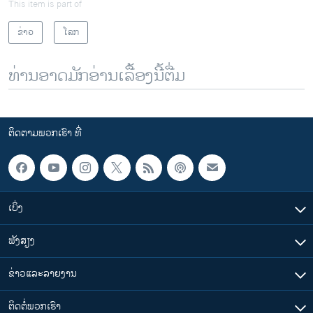
This item is part of
ຂ່າວ
ໂລກ
ທ່ານອາດມັກອ່ານເລື້ອງນີ້ຕື່ມ
ຕິດຕາມພວກເຮົາ ທີ່
ເບິ່ງ
ຟັງສຽງ
ຂ່າວແລະລາຍງານ
ຕິດຕໍ່ພວກເຮົາ