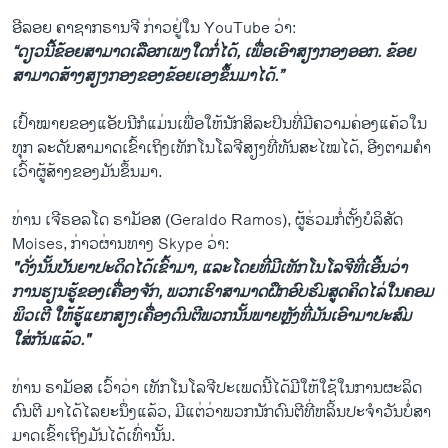
ອີ​ລອຍ ຄາ​ຊາ​ກ​ຣານ​ຈີ ກ່າວ​ຢູ່ໃນ YouTube ວ່າ:
“ດຽວນີ້ຂ້ອຍສາມາດເລືອກເພງໃດກໍ່ໄດ້, ເພື່ອເອົາສຽງກອງອອກ. ຂ້ອຍ
ສາມາດສ້າງສຽງກອງຂອງຂ້ອຍເອງຂຶ້ນມາໄດ້.”
ເປົ້າໝາຍຂອງແອັບນີກໍແມ່ນເພື່ອໃຫ້ນັກສິລະປິນທີ່​ມີ​ຄວາມ​ຄ່ອງ​ແຄ້​ວ​ໃນ
ທຸກ ລະດັບສາ​ມາດເຂົ້າເຖິງເທັກໂນໂລຈີສຽງທີ່ທັນສະໄໝໄດ້, ອີງ​ຕາມ​ຄຳ​
ເວົ້າຜູ້ສ້າງຂອງມັນຂຶ້ນ​ມາ.
​ທ່ານ ​ເຈີ​ຣອ​ລ​ໂດ ຣາມັອ​ສ (Geraldo Ramos), ຜູ້ຮ່ວມກໍ່ຕັ້ງບໍ​ລິ​ສັດ
Moises, ກ່າວ​ຜ່ານ​ທາງ Skype ວ່າ:
"ດັ່ງນັ້ນປັນຍາປະດິດໄດ້ເຂົ້າມາ, ແລະໂດຍທີ່ມີເທັກໂນໂລຈີທີ່ເອີ້ນວ່າ
ການຮຽນຮູ້ຂອງເຄື່ອງຈັກ, ພວກເຮົາສາມາດຝຶກອົບຮົມສູດຄິດໄລ່ໃນຄອມ
ພິວເຕີ ໃຫ້ຮູ້ແຍກສຽງເຄື່ອງດົນຕີພວກນັ້ນພາຍຫຼັງທີ່ມັນເອົາມາປະສົມ
ໃສ່ກັນແລ້ວ."
​ທ່ານ​ ຣາ​ມັອ​ສ ເວົ້າ​ວ່າ ເທັກ​ໂນ​ໂລ​ຈີ​ປະ​ເພດ​ນີ້​ໄດ້ມີໃຫ້​ໃຊ້ໃນ​ການ​ຜະ​ລິດ​
ດົນ​ຕີ ມາ​ໄດ້ໄລ​ຍະ​ນຶ່ງແລ້ວ, ມີ​ແຕ່​ວ່າພວກ​ນັກ​ດົນ​ຕີທີ່​ຫລິ້ນ​ປະ​ຈຳ​ວັນບໍ່​ສາ​
ມາດ​ເຂົ້າ​ເຖິງມັນໄດ້ເທົ່າ​ນັ້ນ.