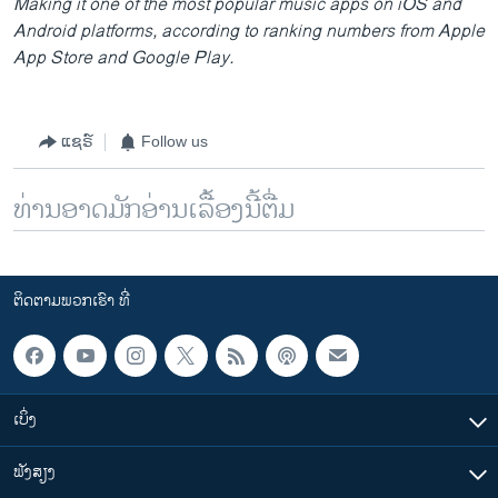
Making it one of the most popular music apps on iOS and
Android platforms, according to ranking numbers from Apple
App Store and Google Play.
ແຊຣ໌
Follow us
ທ່ານອາດມັກອ່ານເລື້ອງນີ້ຕື່ມ
ຕິດຕາມພວກເຮົາ ທີ່
ເບິ່ງ
ຟັງສຽງ