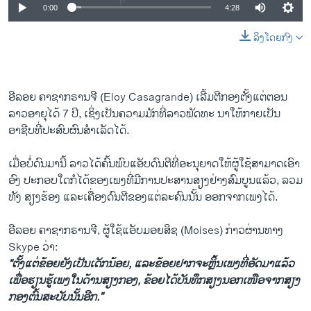
0:00
4:28
ລິງໂດຍກົງ
ອີ​ລອຍ ຄາ​ຊາ​ກ​ຣານ​ຈີ (Eloy Casagrande) ເລີ້ມຕີ​ກອງຕັ້ງແຕ່ຕອນ
ລາວອາຍຸໄດ້ 7 ປີ, ເຊິ່ງເປັນຄວາມມັກທີ່ລາວພັດທະ ນາໃຫ້ກາຍ​ເປັນ
ອາຊີບທີ່ປະສົບຜົນສໍາເລັດໄດ້.
​ເມື່ອບໍ່ດົນມານີ້ ລາວໄດ້ຄົ້ນພົບແອັບດົນຕີທີ່ອະນຸຍາດໃຫ້ຜູ້ໃຊ້ສາມາດເອົາ
ອົງ ປະກອບໃດ​ກໍ​ໄດ້ຂອງເພງທີ່ມີການປະ​ສານ​ສຽງຢ່າງສົມບູນແລ້ວ, ລວມ
ທັງ ສຽງຮ້ອງ ແລະເຄື່ອງດົນຕີຂອງແຕ່ລະຄົນນັ້ນ ອອກ​ຈາກເພງໄດ້.
ອີ​ລອຍ ຄາ​ຊາ​ກ​ຣານ​ຈີ, ຜູ້ໃຊ້ແອັບມອ​ຍ​ສິ​ຊ (Moises) ກ່າວ​ຜ່ານ​ທາງ
Skype ວ່າ:
“ຕັ້ງແຕ່ຂ້ອຍຍັງເປັນເດັກນ້ອຍ, ແລະຂ້ອຍຢາກຈະຫຼິ້ນເພງທີ່ອັດມາແລ້ວ
ເພື່ອຮຽນຮູ້ເພງໃນດ້ານສຽງກອງ, ຂ້ອຍໄດ້ບັນທຶກສຽງນອກເໜືອຈາກສຽງ
ກອງຕົ້ນສະບັບນັ້ນອີກ.”