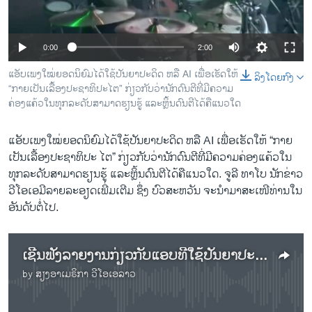
ວິທະຍາສາດ-ເທັກໂນໂລຈີ
ທຸລະກິດ
0:00
2:00
ພາສາອັງກິດ
ແອັບ​ເພງໃໝ່ຍອດນິຍົມ​ໄດ້ໃຊ້ປັນຍາປະດິດ ຫລື AI ເພື່ອເຮັດໃຫ້
ລິງໂດຍກົງ
ວີດີໂອ
“ກາຍ​ເປັນ​ເລື້ອງປະຊາທິປະໄຕ” ກ່ຽວ​ກັບວ່ານັກດົນຕີທີ່ມີ​ຄວາມ​
ຄ່ອງ​ແຄ້ວໃນທຸກລະດັບສາ​ມາດຮຽນຮູ້ ແລະຫຼິ້ນດົນຕີໄດ້ຄື​ແນວ​ໃດ
ສຽງ
ແອັບ​ເພງໃໝ່ຍອດນິຍົມ​ໄດ້ໃຊ້ປັນຍາປະດິດ ຫລື AI ເພື່ອເຮັດໃຫ້ “ກາຍ​
ລາຍການກະຈາຍສຽງ
ຕິດຕາມພວກເຮົາ ທີ່
ເປັນ​ເລື້ອງປະຊາທິປະ ໄຕ” ກ່ຽວ​ກັບວ່ານັກດົນຕີທີ່ມີ​ຄວາມ​ຄ່ອງ​ແຄ້ວໃນ
ລາຍງານ
ທຸກລະດັບສາ​ມາດຮຽນຮູ້ ແລະຫຼິ້ນດົນຕີໄດ້ຄື​ແນວ​ໃດ. ຈູລີ ທາໂບ ນັກ​ຂ່າວ​
ວີ​ໂອ​ເອມີ​ລາຍລະ​ອຽດເພີ່ມ​ເຕີມ ຊຶ່ງ​ ບົວ​ສະ​ຫວັນ ຈະ​ນຳ​ມາ​ສະ​ເໜີ​ທ່ານ​ໃນ​
ອັນ​ດັບ​ຕໍ່​ໄປ.
ພາສາຕ່າງໆ
ເຊີນ​ຟັງ​ລາຍ​ງານ​ກ່ຽວ​ກັບ​ແອບ​ທີ່​ໃຊ້​ປັນ​ຍາ​ປະ​ດິດເຮັດ​ດົນ​ຕີ​ໄດ້
by
ສຽງອາເມຣິກາ ວີໂອເອລາວ
No media source currently available