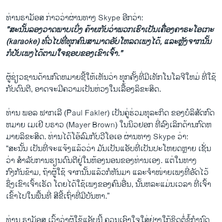
ທ່ານ​ຣາ​ມັອສ ກ່າວ​ວ່າຜ່ານ​ທາງ Skype ອີກວ່າ:
"ສະນັ້ນລອງວາດພາບເບິ່ງ ຄ້າຍກັບວ່າພວກເຮົາເປັນເຄື່ອງຄາຣະໂອເກະ
(karaoke) ທົ່ວໄປທີ່ທຸກຄົນສາມາດອັບໂຫລດເພງໄດ້, ແລະຫຼັງຈາກນັ້ນ
ກໍປັບເພງໄດ້ຕາມໃຈຊອບຂອງເຂົາເຈົ້າ."
ຜູ້ຊ່ຽວຊານດ້ານກົດຫມາຍຊີ້ໃຫ້ເຫັນວ່າ ທຸກຄັ້ງທີ່ມີເທັກໂນໂລຈີໃຫມ່ ທີ່ໃຊ້
ກັບດົນຕີ, ອາດຈະມີຄວາມ​ເປັນ​ຫ່ວງ​ໃນ​ເລື້ອງລິຂະສິດ.
ທ່ານ ພອ​ລ ຟາ​ກ​ເລີ (Paul Fakler) ເປັນຄູ່ຮ່ວມທຸ​ລະ​ກິດ ຂອງບໍ​ລິສັດກົດ
ຫມາຍ ເມ​ເຢີ ບ​ຣາວ (Mayer Brown) ໃນນິວຢອກ ທີ່​ລົງ​ເລິກດ້ານກົດຫ
ມາຍລິຂະສິດ. ທ່ານໄດ້ໂອ້ລົມກັບວີໂອເອ ຜ່ານທາງ Skype ວ່າ:
“ສະ​ນັ້ນ​ ​ເປັນທີ່​ຈະ​ແຈ້ງ​ແລ້ວ​ວ່າ ມັນ​ເປັນແອັບທີ່​ເປັນ​ປະ​ໂຫຍດ​ຫຼາຍ ເຊັ່ນ​
ວ່າ​ ສໍາ​ລັບ​ການ​ຮຽນດົນ​ຕີຢູ່​ໃນ​ຫ້ອງ​ນອນ​ຂອງ​ທ່ານເອງ​. ແຕ່ໃນທາງ
ກົງກັນຂ້າມ, ຖ້າຜູ້ໃຊ້ ຈາກນັ້ນ​ແລ້ວກໍຫັນມາ ແລະຈຳ​ໜ່າຍເພງ​ທີ່​ອັດ​ໄວ້
ຊຶ່ງເຂົາເຈົ້າເຮັດ ໂດຍໄດ້ໃຊ້​ເພງຂອງຄົນອື່ນ, ນັ້ນຫລະແມ່ນເວລາ ທີ່ເຈົ້າ
ເຂົ້າໄປໃນພື້ນທີ່ ສີຂີ້ເຖົ່າທີ່ມີບັນຫາ.”
ທ່ານ ​ຣາ​ມັອ​ສ ເວົ້າ​ວ່າ​ຜູ້​ໃຊ້​ແອັບນີ້ ຄວນ​ເອົາ​ໃຈ​ໃສ່​ຢ່າງ​ໃກ້​ຊິດຕໍ່​ຂໍ້​ກຳ​ນົດ​