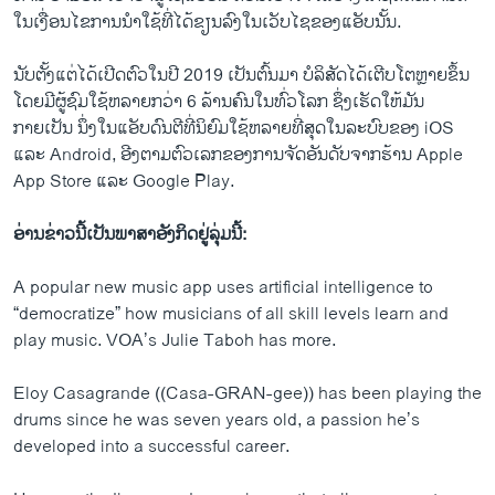
ໃນ​ເງື່ອນ​ໄຂ​ການ​ນໍາ​ໃຊ້​ທີ່​ໄດ້ຂຽນ​ລົງ​ໃນ​ເວັບ​ໄຊ​ຂອງແອັບ​ນັ້ນ​.
ນັບຕັ້ງແຕ່ໄດ້ເປີດຕົວໃນປີ 2019 ເປັນ​ຕົ້ນ​ມາ ບໍລິສັດໄດ້ເຕີບໂຕຫຼາຍຂຶ້ນ
ໂດຍ​ມີ​ຜູ້​ຊົມ​ໃຊ້ຫລາຍກວ່າ 6 ລ້ານຄົນໃນທົ່ວໂລກ ຊຶ່ງເຮັດໃຫ້ມັນ
ກາຍເປັນ ນຶ່ງໃນແອັບ​ດົນຕີທີ່ນິຍົມໃຊ້​ຫລາຍທີ່ສຸດໃນລະບົບຂອງ​ iOS
ແລະ Android, ອີງຕາມຕົວເລກຂອງການຈັດອັນດັບຈາກຮ້ານ Apple
App Store ແລະ Google Play.
ອ່ານ​ຂ່າວນີ້​ເປັ​ນ​ພາ​ສາ​ອັງ​ກິດ​ຢູ່​ລຸ່ມນີ້:
A popular new music app uses artificial intelligence to
“democratize” how musicians of all skill levels learn and
play music. VOA’s Julie Taboh has more.
Eloy Casagrande ((Casa-GRAN-gee)) has been playing the
drums since he was seven years old, a passion he’s
developed into a successful career.