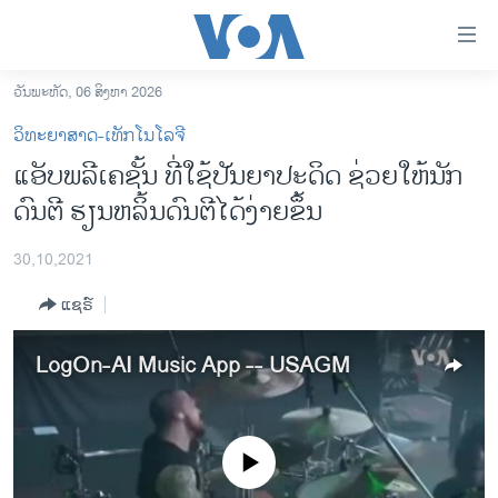
ລິ້ງ
ສຳຫລັບ
ເຂົ້າ
ວັນພະຫັດ, 06 ສິງຫາ 2026
ຫາ
ໂຮມເພຈ
ວິທະຍາສາດ-ເທັກໂນໂລຈີ
ຂ້າມ
ລາວ
ແອັບພລີເຄຊັ້ນ ທີ່ໃຊ້ປັນຍາປະດິດ ຊ່ວຍໃຫ້ນັກ
ຂ້າມ
ອາເມຣິກາ
ດົນຕີ ຮຽນຫລິ້ນດົນຕີໄດ້ງ່າຍຂຶ້ນ
ຂ້າມ
ໄປ
ການເລືອກຕັ້ງ ປະທານາທີບໍດີ ສະຫະລັດ 2024
ຫາ
30,10,2021
ຂ່າວ​ຈີນ
ຊອກ
ແຊຣ໌
ຄົ້ນ
ໂລກ
ເອເຊຍ
LogOn-AI Music App -- USAGM
ອິດສະຫຼະພາບດ້ານການຂ່າວ
ຊີວິດຊາວລາວ
No media source currently available
ຊຸມຊົນຊາວລາວ