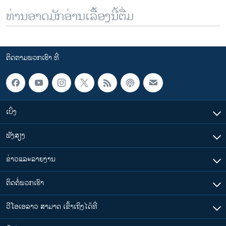
ທ່ານອາດມັກອ່ານເລື້ອງນີ້ຕື່ມ
ຕິດຕາມພວກເຮົາ ທີ່
ເບິ່ງ
ຟັງສຽງ
ຂ່າວແລະລາຍງານ
ຕິດຕໍ່ພວກເຮົາ
ວີໂອເອລາວ ສາມາດ ເຂົ້າເຖິງໄດ້ທີ່