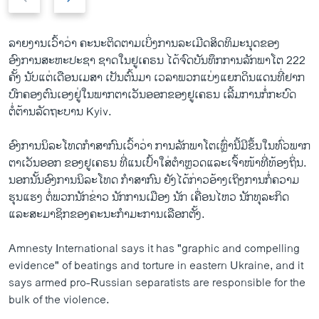
r
e
e
x
v
t
ລາຍງານເວົ້າວ່າ ຄະນະຕິດຕາມເບິ່ງການລະເມີດສິດທິມະນຸດຂອງ
i
s
ອົງການສະຫະປະຊາ ຊາດໃນຢູເຄຣນ ໄດ້ຈົດບັນທຶກການລັກພາໂຕ 222
o
l
ຄັ້ງ ນັບແຕ່ເດືອນເມສາ ເປັນຕົ້ນມາ ເວລາພວກແບ່ງແຍກດິນແດນທີ່ຢາກ
u
i
ປົກຄອງຕົນເອງຢູ່ໃນພາກຕາເວັນອອກຂອງຢູເຄຣນ ເລີ້ມການກໍ່ກະບົດ
s
d
ຕໍ່ຕ້ານລັດຖະບານ Kyiv.
s
e
l
ອົງການນິລະໂທດກຳສາກົນເວົ້າວ່າ ການລັກພາໂຕເຫຼົ່ານີ້ມີຂຶ້ນໃນທົ່ວພາກ
i
ຕາເວັນອອກ ຂອງຢູເຄຣນ ທີ່ແນເປົ້າໃສ່ຕຳຫຼວດແລະເຈົ້າໜ້າທີ່ທ້ອງຖິ່ນ.
d
ນອກນັ້ນອົງການນິລະໂທດ ກຳສາກົນ ຍັງໄດ້ກ່າວອ້າງເຖິງການກໍ່ຄວາມ
e
ຮຸນແຮງ ຕໍ່ພວກນັກຂ່າວ ນັກການເມືອງ ນັກ ເຄື່ອນໄຫວ ນັກທຸລະກິດ
ແລະສະມາຊິກຂອງຄະນະກຳມະການເລືອກຕັ້ງ.
Amnesty International says it has "graphic and compelling
evidence" of beatings and torture in eastern Ukraine, and it
says armed pro-Russian separatists are responsible for the
bulk of the violence.