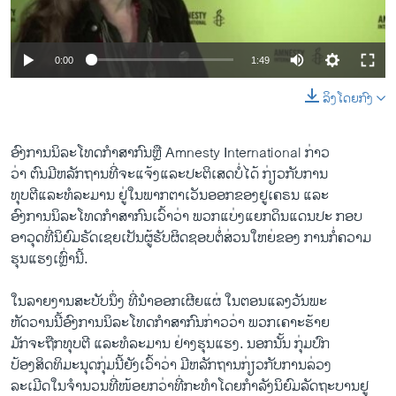
ວິທະຍາສາດ-ເທັກໂນໂລຈີ
ທຸລະກິດ
0:00
1:49
ພາສາອັງກິດ
ລິງໂດຍກົງ
ວີດີໂອ
ສຽງ
ອົງການນິລະໂທດກຳສາກົນຫຼື Amnesty International ກ່າວ
ວ່າ ຕົນມີຫລັກຖານທີ່ຈະແຈ້ງແລະປະຕິເສດບໍ່ໄດ້ ກ່ຽວກັບການ
ລາຍການກະຈາຍສຽງ
ຕິດຕາມພວກເຮົາ ທີ່
ທຸບຕີແລະທໍລະມານ ຢູ່ໃນພາກຕາເວັນອອກຂອງຢູເຄຣນ ແລະ
ລາຍງານ
ອົງການນິລະໂທດກຳສາກົນເວົ້າວ່າ ພວກແບ່ງແຍກດິນແດນປະ ກອບ
ອາວຸດທີ່ນິຍົມຣັດເຊຍເປັນຜູ້ຮັບຜິດຊອບຕໍ່ສ່ວນໃຫຍ່ຂອງ ການກໍ່ຄວາມ
ຮຸນແຮງເຫຼົ່ານີ້.
ພາສາຕ່າງໆ
ໃນລາຍງານສະບັບນຶ່ງ ທີ່ນຳອອກເຜີຍແຜ່ ໃນຕອນແລງວັນພະ
ຫັດວານນີ້ອົງການນິລະໂທດກຳສາກົນກ່າວວ່າ ພວກເຄາະຮ້າຍ
ມັກຈະຖືກທຸບຕີ ແລະທໍລະມານ ຢ່າງຮຸນແຮງ. ນອກນັ້ນ ກຸ່ມປົກ
ປ້ອງສິດທິມະນຸດກຸ່ມນີ້ຍັງເວົ້າວ່າ ມີຫລັກຖານກ່ຽວກັບການລ່ວງ
ລະເມີດໃນຈຳນວນທີ່ໜ້ອຍກວ່າທີ່ກະທຳໂດຍກຳລັງນິຍົມລັດຖະບານຢູ