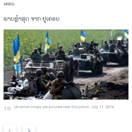
ເຄຣນ.
ພາບ​ຫຼ້າ​ສຸດ ຈາກ ຢູ​ເຄ​ຣນ
Ukrainian troops are pictured near Slovyansk, July 11, 2014.
1/9
P
N