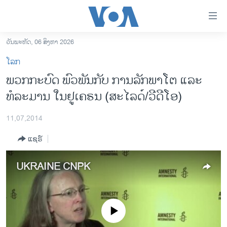
ລິ້ງ
ສຳຫລັບ
ເຂົ້າ
ວັນພະຫັດ, 06 ສິງຫາ 2026
ຫາ
ໂຮມເພຈ
ໂລກ
ຂ້າມ
ລາວ
ພວກກະບົດ ພົວພັນກັບ ການລັກພາໂຕ ແລະ
ຂ້າມ
ອາເມຣິກາ
ທໍລະມານ ໃນຢູເຄຣນ (ສະໄລດ໌/ວີດີໂອ)
ຂ້າມ
ໄປ
ການເລືອກຕັ້ງ ປະທານາທີບໍດີ ສະຫະລັດ 2024
ຫາ
11,07,2014
ຂ່າວ​ຈີນ
ຊອກ
ແຊຣ໌
ຄົ້ນ
ໂລກ
ເອເຊຍ
UKRAINE CNPK
ອິດສະຫຼະພາບດ້ານການຂ່າວ
ຊີວິດຊາວລາວ
No media source currently available
ຊຸມຊົນຊາວລາວ