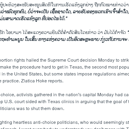
ປັນຜູ້ປະທ້ວງສະໜັບສະໜູນສິດທິໃນການເຮັດແທ້ງລູກຢ່າງ ຖືກກົດໝາຍກ່າວວ່
ນວ່າໝົດທຸກຄົນ, ບໍ່ວ່າຈະເປັນ ເຊື້ອຊາດໃດ, ລາຍຮັບຂອງພວກເຂົາເຈົ້າສ່ຳໃດ
 ແມ່ນສາມາດເຮັດແທ້ງລູກ ທີ່ປອດໄພໄດ້.”
ຣັກ ໂອບາມາ ໄດ້ສະແດງຄວາມຍິນດີຕໍ່ຄຳຕັດສິນໂດຍກ່າວ ວ່າ ມັນໄດ້ກຳຈັດ
“
ດຖະທຳມະນູນ ໃນເສັ້ນ ທາງແຫ່ງຄວາມ ເປັນອິດສະຫຼະພາບ ກ່ຽວກັບການຈະ 
bortion rights hailed the Supreme Court decision Monday to str
t make the procedure hard to get in Texas, the second most popu
l in the United States, but some states impose regulations aimed
 practice. Zlatica Hoke reports.
-choice, activists gathered in the nation's capital Monday had c
p U.S. court sided with Texas clinics in arguing that the goal of 
liticians was to shut them down.
fighting heartless anti-choice politicians, who would seemingly st