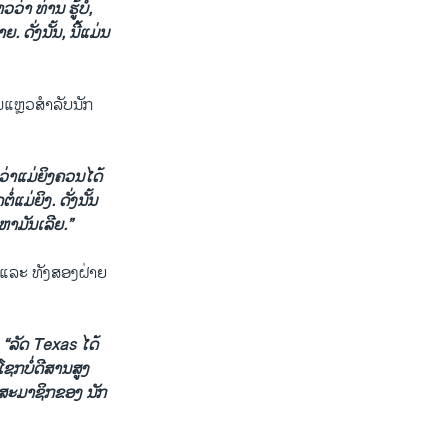
າ ທ່ານ ຮູ້ບໍ,
ັ່ງນັ້ນ, ນີ້ແມ່ນ
້ມແຫຼວສຳລັບນັກ
ອວ່າແມ່ຍິງຄວນໄດ້
ແມ່ຍິງ. ດັ່ງນັ້ນ
ຫາມັນເລີຍ.”
, ແລະ ທັງສອງຝ່າຍ
າ
“ລັດ Texas ໄດ້
ຊກບໍ່ດີສານສູງ
ເປັນສະມາຊິກຂອງ ນັກ