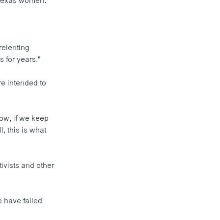
 Texas women."
relenting
 for years."
re intended to
ow, if we keep
, this is what
ivists and other
e have failed