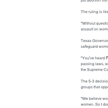
put abortion ou
The ruling is lik
"Without questi
assault on women
Texas Governor 
safeguard wome
"You've heard P
passing laws, w
the Supreme Co
The 5-3 decision
groups that opp
"We believe wome
women. So I don'