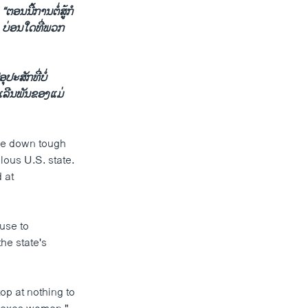
າ
“ຕອນນີ້ການຕໍ່ສູ້ກໍ
, ບ່ອນໃດທີ່ພວກ
ອຸປະສັກທີ່ບໍ່
ເລີນພັນຂອງແມ່
ike down tough
lous U.S. state.
 at
ause to
the state's
op at nothing to