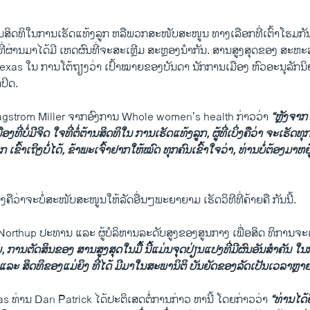
ິດທິໃນການເຮັດແທ້ງລູກ ຫລືພວກສະໜັບສະໜູນ ທາງເລືອກທີ່ເຕົ້າໂຮມກ
ນທີ່ຜ່ານມາໄດ້ມີ ເຫດຜົນທີ່ຈະສະເຫຼີມ ສະຫຼອງນຳກັນ. ສານສູງສຸດຂອງ ສະຫະລ
Texas ໃນ ການໂຕ້ຖຽງວ່າ ເປົ້າໝາຍຂອງບັນດາ ນັກການເມືອງ ຫົວອະນຸລັກນິ
ກປິດ.
gstrom Miller ຈາກອົງການ Whole women’s health ກ່າວວ່າ
“ຫຼັງຈາກໄ
ີ່ບໍ່ມີຈິດ ໃຈທີ່ຕໍ່ຕ້ານສິດທິໃນ ການເຮັດແທ້ງລູກ, ຜູ້ທີ່ເບິ່ງຄືວ່າ ຈະເຮັດທຸ
ເຂົ້າເຖິງບໍ່ໄດ້, ຂ້າພະເຈົ້າຢາກໃຫ້ໝົດ ທຸກຄົນເຂົ້າໃຈວ່າ, ທ່ານບໍ່ຕ້ອງມາຫຍຸ
ງຄືວ່າຈະບໍ່ສະໜັບສະໜູນໃຫ້ລັດອື່ນໆພະຍາຍາມ ເຮັດວິທີທີ່ຄ້າຍຄື ກັນນີ້.
orthup ປະທານ ແລະ ຜູ້ບໍລິຫານລະດັບສູງຂອງສູນກາງ ເພື່ອສິດ ທິການຈະເ
ຍ, ການຕັດສິນຂອງ ສານສູງສຸດໃນມື້ ນີ້ແມ່ນຈຸດປ່ຽນແປງທີ່ມີຜົນອັນສຳຄັນ ໃນ
ແລະ ສິດທິຂອງແມ່ຍິງ ທີ່ໄດ້ ມີມາໃນສະພານິຕິ ບັນຍັດຂອງລັດເປັນເວລາຫຼາຍ
as ທ່ານ Dan Patrick ໄດ້ປະຕິເສດຕໍ່ການກ່າວ ຫານີ້ ໂດຍກ່າວວ່າ
“ທ່ານໄດ້