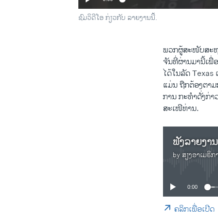
ຊົມວິດີໂອ ກ່ຽວກັບ ລາຍງານນີ້.
ພວກຜູ້ສະໜັບສະໜູ
ຈັນທີ່ຜ່ານມານີ້ເ
ໄດ້ໃນລັດ Texas ເ
ແມ່ນ ຖືກຕ້ອງຕາມ
ການ ກະທຳດັ່ງກ່າ
ສະເໜີທ່ານ.
by
ສຽງອາເມຣິກ
0:00
ຄລິກເພື່ອເປີດ