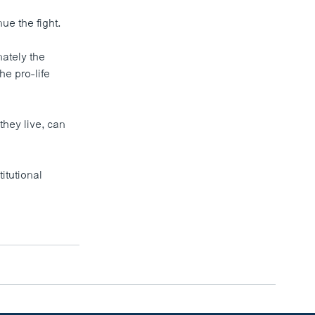
ue the fight.
nately the
e pro-life
they live, can
itutional