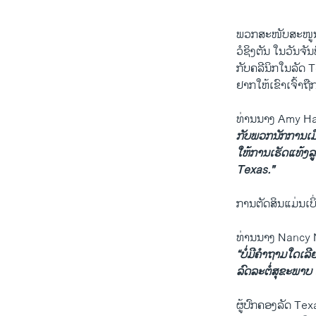
ພວກສະໜັບສະໜູນສ
ວໍຊິງຕັນ ໃນວັນຈັ
ກັບຄລີນິກໃນລັດ 
ຢາກໃຫ້ເຂົາເຈົ້າຖື
ທ່ານນາງ Amy Ha
ກັບພວກນັກການເມືອງທ
ໃຫ້ການເຮັດແທ້ງລູກ 
Texas."
ການຕັດສິນແມ່ນເບິ່
ທ່ານນາງ Nancy N
“ບໍ່ມີຄຳຖາມໃດເລີ
ລົດລະຕໍ່ສຸຂະພາບ 
ຜູ້ປົກຄອງລັດ Tex