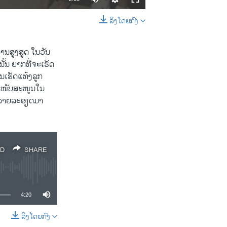
ລິງໂດຍກົງ
EMBED
SHARE
ານສູງສູດ ໃນວັນ
ັ້ນ ຍາກທີ່ຈະເຮັດ
ານເຮັດແທ້ງລູກ
ສະໜັບສະໜູນໃນ
ົາລາຍລະອຽດມາ
D
SHARE
4:20
ລິງໂດຍກົງ
SHARE