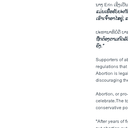
ນາງ Erin ເຊິ່ງເ
ແມ່ນເພື່ອຮັບປະກັ
ເຂົາເຈົ້າອາໄສຢູ່,
ປະທານາທິບໍດີ ບາ
ຖືກຕ້ອງຕາມກົດລັ
ຍິງ.”
Supporters of a
regulations tha
Abortion is lega
discouraging the
Abortion, or pro
celebrate.The to
conservative po
"After years of 