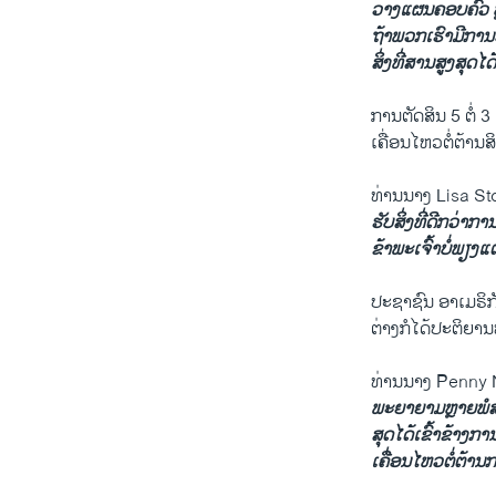
ວາງແຜນຄອບຄົວ ຫຼ
ຖ້າພວກເຮົາມີການອ
ສິ່ງທີ່ສານສູງສຸດໄດ້
ການຕັດສິນ 5 ຕໍ່ 
ເຄື່ອນໄຫວຕໍ່ຕ້ານສ
ທ່ານນາງ Lisa Sto
ຮັບສິ່ງທີ່ດີກວ່າກ
ຂ້າພະເຈົ້າບໍ່ພຽງແ
ປະຊາຊົນ ອາເມຣິກັ
ຕ່າງກໍໄດ້ປະຕິຍານທີ່
ທ່ານນາງ Penny 
ພະຍາຍາມຫຼາຍພໍສົ
ສຸດໄດ້ເຂົ້າຂ້າງການ
ເຄື່ອນໄຫວຕໍ່ຕ້ານ