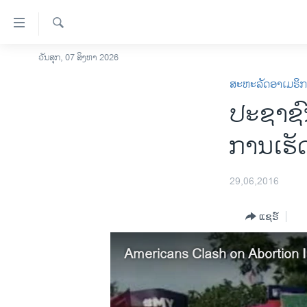
ລິ້ງ
ສຳຫລັບ
ເຂົ້າ
ຄົ້ນຫາ
ວັນສຸກ, 07 ສິງຫາ 2026
ໂຮມເພຈ
ຫາ
ສະຫະລັດອາເມຣິ
ລາວ
ຂ້າມ
ປະຊາຊົນ
ຂ້າມ
ອາເມຣິກາ
ຂ້າມ
ການເລືອກຕັ້ງ ປະທານາທີບໍດີ ສະຫະລັດ
ການເຮັ
ໄປ
2024
ຫາ
ຂ່າວ​ຈີນ
ຊອກ
29,06,2016
ຄົ້ນ
ໂລກ
ແຊຣ໌
ເອເຊຍ
ອິດສະຫຼະພາບດ້ານການຂ່າວ
Americans Clash on Abortion 
ຊີວິດຊາວລາວ
ຊຸມຊົນຊາວລາວ