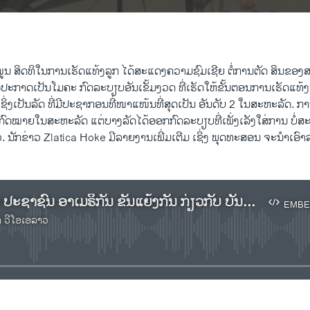
ນ ສິດທິໃນການເຮັດແທ້ງລູກ ໄດ້ສະແດງຄວາມຊົມເຊີຍ ຕໍ່ການຕັດ ສິນຂອງສ
ພື່ອປະກາດເປັນໂມຄະ ກົດລະບຽບອັນເຂັ້ມງວດ ທີ່ເຮັດໃຫ້ຂັ້ນຕອນການເຮັດແທ້ງນ
ຊິ່ງເປັນລັດ ທີ່ມີປະຊາກອນທີ່ໜາແໜ້ນທີ່ສຸດເປັນ ອັນດັບ 2 ໃນສະຫະລັດ. ກ
ກົດໝາຍໃນສະຫະລັດ ແຕ່ບາງລັດໄດ້ອອກກົດລະບຽບທີ່ເພັ່ງເລັງໃສ່ການ ບໍ່
ວ. ນັກຂ່າວ Zlatica Hoke ມີລາຍງານເພີ່ມເຕີມ ເຊິ່ງ ພຸດທະສອນ ຈະນຳເອ
ຟັງລາຍງານ ປະຊາຊົນ ອາເມຣິກັນ ຂັນແຍ້ງກັນ ກ່ຽວກັບ ບັນຫາ ການເຮັດແທ້ງລູກ
EMBE
າ ວີໂອເອລາວ
No media source currently available
EMBED