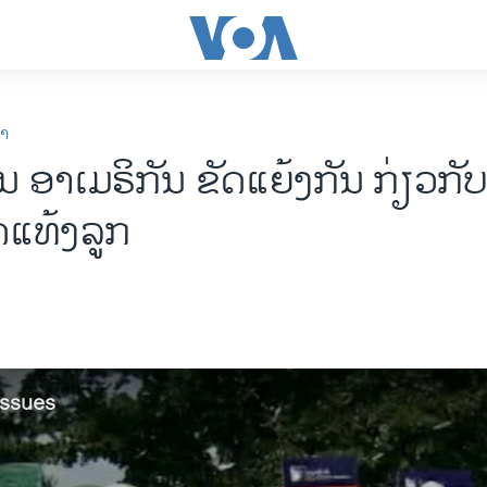
ກາ
 ອາເມຣິກັນ ຂັດແຍ້ງກັນ ກ່ຽວກັ
ດແທ້ງລູກ
Issues