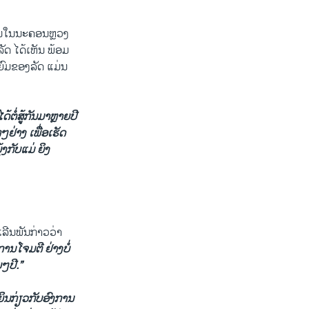
ັນໃນນະຄອນຫຼວງ
ັດ ໄດ້ເຫັນ ພ້ອມ
ຍົມຂອງລັດ ແມ່ນ
ດ້ຕໍ່ສູ້ກັນມາຫຼາຍປີ
ກໆຢ່າງ ເພື່ອເຮັດ
້ງກັບແມ່ ຍິງ
ລີນພັນກ່າວວ່າ
ການໂຈມຕີ ຢ່າງບໍ່
ໆປີ.”
ຍິນກ່ຽວກັບອົງການ