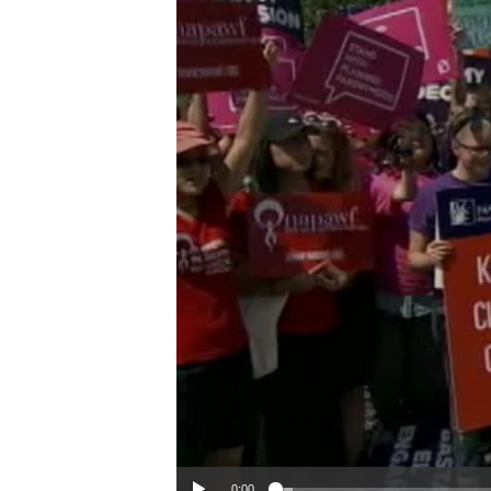
ວິທະຍາສາດ-ເທັກໂນໂລຈີ
ທຸລະກິດ
ພາສາອັງກິດ
ວີດີໂອ
ສຽງ
ລາຍການກະຈາຍສຽງ
ລາຍງານ
0:00