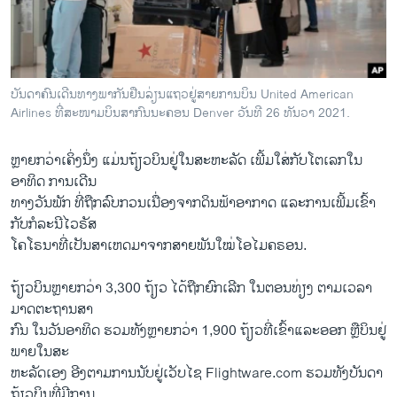
ວິທະຍາສາດ-ເທັກໂນໂລຈີ
ທຸລະກິດ
ພາສາອັງກິດ
ບັນດາຄົນເດີນທາງພາກັນຢືນລ່ຽນແຖວຢູ່ສາຍການບິນ United American
ວີດີໂອ
Airlines ທີ່ສະໜາມບິນສາກົນນະຄອນ Denver ວັນທີ 26 ທັນວາ 2021.
ສຽງ
ຫຼາຍກວ່າເຄິ່ງນຶ່ງ ແມ່ນຖ້ຽວບິນຢູ່ໃນສະຫະລັດ ເພີ້ມໃສ່ກັບໂຕ​ເລກ​ໃນ
ລາຍການກະຈາຍສຽງ
ອາທິດ ການເດີນ
ຕິດຕາມພວກເຮົາ ທີ່
ທາງວັນພັກ ທີ່ຖືກລົບກວນເນື່ອງຈາກດິນຟ້າອາກາດ ແລະການເພີ້ມເຂົ້າ
ລາຍງານ
ກັບກໍລະນີໄວຣັສ
ໂຄໂຣນາທີ່ເປັນສາເຫດມາຈາກສາຍພັນໃໝ່ໂອໄມຄຣອນ.
ພາສາຕ່າງໆ
ຖ້ຽວບິນຫຼາຍກວ່າ 3,300 ຖ້ຽວ ໄດ້ຖືກ​ຍົກ​ເລີກ ໃນຕອນທ່ຽງ ຕາມເວລາ​
ມາດຕະ​ຖານ​ສາ​
ກົນ ໃນວັນອາທິດ ຮວມທັງຫຼາຍກວ່າ 1,900 ຖ້ຽວທີ່ເຂົ້າແລະອອກ ຫຼືບິນຢູ່
ພາຍໃນສະ
ຫະລັດເອງ ອີງຕາມການນັບຢູ່ເວັບໄຊ Flightware.com ຮວມທັງບັນດາ
ຖ້ຽວບິນທີ່ມີການ