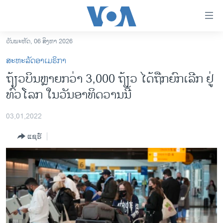
ລິ້ງ
ສຳຫລັບ
ເຂົ້າ
ວັນພະຫັດ, 06 ສິງຫາ 2026
ຫາ
ໂຮມເພຈ
ສະຫະລັດອາເມຣິກາ
ຂ້າມ
ລາວ
ຖ້ຽວບິນຫຼາຍກວ່າ 3,000 ຖ້ຽວ ໄດ້ຖືກຍົກ​ເລີກ ຢູ່
ຂ້າມ
ອາເມຣິກາ
ທົ່ວໂລກ ໃນວັນອາທິດວານນີ້
ຂ້າມ
ໄປ
ການເລືອກຕັ້ງ ປະທານາທີບໍດີ ສະຫະລັດ 2024
ຫາ
03,01,2022
ຂ່າວ​ຈີນ
ຊອກ
ແຊຣ໌
ຄົ້ນ
ໂລກ
ເອເຊຍ
ອິດສະຫຼະພາບດ້ານການຂ່າວ
ຊີວິດຊາວລາວ
ຊຸມຊົນຊາວລາວ