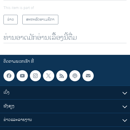
This item is part of
ຂ່າວ
ສະຫະລັດອາເມຣິກາ
ທ່ານອາດມັກອ່ານເລື້ອງນີ້ຕື່ມ
ຕິດຕາມພວກເຮົາ ທີ່
ເບິ່ງ
ຟັງສຽງ
ຂ່າວແລະລາຍງານ