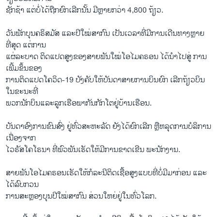
ຊັກຊ້າ ແຕ່ບໍ່ໄດ້ຖືກຍົກເລີກນັ້ນ ມີຫຼາຍກວ່າ 4,800 ຖ້ຽວ.
ວັນພັກບຸນຄຣິສມັສ ແລະປີໃໝ່ສາກົນ ເປັນເວລາທີ່ມີການເດີນທາງຫຼາຍ
ທີ່ສຸດ ແຕ່ການ
ແຜ່ລະບາດ ຕິດແປດສູງຂອງສາຍພັນໃໝ່ໂອໄມຄຣອນ ໄດ້ນຳໄປສູ່ ການ
ເພີ້ມຂຶ້ນຂອງ
ການຕິດແປດໂຄວິດ-19 ບັງຄັບໃຫ້ບັນດາສາຍການບິນຍົກ ເລີກຖ້ຽວບິນ
ໃນຂະນະທີ່
ພວກນັກບິນແລະລູກເຮືອພາກັນກັກໂຕຢູ່ບ້ານເຮືອນ.
ບັນດາອົງການຂົນ​ສົ່ງ ຢູ່ທົ່ວສະຫະລັດ ຍັງໄດ້​ຍົກ​ເລີກ ຫຼືຫລຸດການບໍລິການ
ເນື່ອງຈາກ
ໄວຣັສໂຄໂຣນາ ທີ່ພົວພັນເຮັດໃຫ້ມີການຂາດເຂີນ ພະນັກງານ.
ສາຍ​ພັນໂອໄມຄຣອນ​ເຮັດ​ໃຫ້ກໍລະນີ​ຕິດ​ເຊື້ອສູງ​ແບບທີ່ບໍ່ມີມາກ່ອນ ແລະ
ໄດ້ລົບກວນ
ການສະຫຼອງບຸນປີໃໝ່ສາກົນ ສ່ວນໃຫຍ່ຢູ່ໃນທົ່ວໂລກ.