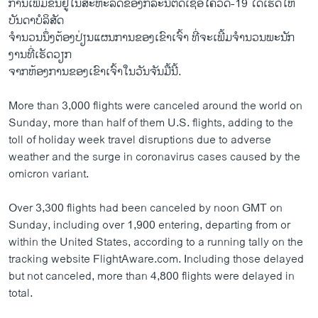
ການເພີ້ມຂຶ້ນຢູ່ໃນສະຫະລັດຂອງກໍລະນີຕິດ​ເຊື້ອໂຄວິດ-19 ໄດ້ເຮັດໃຫ້
ບັນດາບໍລິສັດ
ຈຳນວນນຶ່ງຕ້ອງປ່ຽນແຜນການຂອງເຂົາເຈົ້າ ທີ່ຈະເພີ້ມຈຳນວນພະນັກ
ງານທີ່ເຮັດວຽກ
ຈາກຫ້ອງການຂອງເຂົາເຈົ້າໃນວັນຈັນມື້ນີ້.
More than 3,000 flights were canceled around the world on
Sunday, more than half of them U.S. flights, adding to the
toll of holiday week travel disruptions due to adverse
weather and the surge in coronavirus cases caused by the
omicron variant.
Over 3,300 flights had been canceled by noon GMT on
Sunday, including over 1,900 entering, departing from or
within the United States, according to a running tally on the
tracking website FlightAware.com. Including those delayed
but not canceled, more than 4,800 flights were delayed in
total.