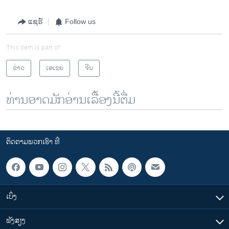
ແຊຣ໌
Follow us
This item is part of
ຂ່າວ
ເອເຊຍ
ຈີນ
ທ່ານອາດມັກອ່ານເລື້ອງນີ້ຕື່ມ
ຕິດຕາມພວກເຮົາ ທີ່
ເບິ່ງ
ຟັງສຽງ