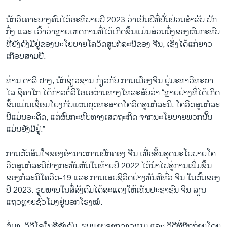
ນັກ​ວິ​ເຄາະ​ບາງ​ຄົນ​ໄດ້​ອະ​ທິ​ບາຍ​ປີ 2023 ວ່າ​ເປັນ​ປີ​ທີ່​ປັ່ນ​ປ່ວນ​ສຳ​ລັບ​ ປັກ​
ກິ່ງ ແລະ ເວົ້າ​ວ່າຫຼາຍ​ເຫດ​ການ​ທີ່​ໄດ້​ເກີດ​ຂຶ້ນ​ແມ່ນ​ສ່ວນ​ນຶ່ງ​ຂອງ​ຜົນ​ກະ​ທົບ​
ທີ່​ຍັງ​ຄົງ​ມີ​ຢູ່​ຂອງ​ນະ​ໂຍ​ບາຍ​ໂຄວິດ​ສູນ​ກໍ​ລະ​ນີ​ຂອງ ຈີນ, ເຊິ່ງ​ໄດ້​ແກ່​ຍາວ​
ເກືອບ​ສາມ​ປີ.
ທ່ານ ດາ​ລີ ຢາງ, ນັກ​ຊ່ຽວ​ຊານ ກ່ຽວ​ກັບ ການ​ເມືອງ​ຈີນ ຢູ່​ມະ​ຫາ​ວິ​ທະ​ຍາ​
ໄລ ຊິ​ຄາ​ໂກ ໄດ້​ກ່າວ​ຕໍ່​ວີ​ໂອ​ເອ​ຜ່ານ​ທາງ​ໂທ​ລະ​ສັບ​ວ່າ “ຫຼາຍ​ຢ່າງ​ທີ່​ໄດ້​ເກີດ​
ຂຶ້ນ​ແມ່ນ​ເຊື່ອມ​ໂຍງ​ກັບ​ແຜນ​ຍຸດ​ທະ​ສາດ​ໂຄວິດ​ສູນ​ກໍ​ລະ​ນີ. ໂຄວິດ​ສູນ​ກໍ​ລະ​
ນີ​ແມ່ນອະ​ດີດ, ແຕ່​ຜົນ​ກະ​ທົບ​ທາງ​ເສ​ດ​ຖະ​ກິດ​ ຈາກ​ນະ​ໂຍ​ບາຍ​ພວກ​ນັ້ນ​
ແມ່ນ​ຍັງ​ມີ​ຢູ່.”
ການ​ຕັດ​ສິນ​ໃຈ​ຂອງ​ອຳ​ນາດ​ການ​ປົກ​ຄອງ ຈີນ ເພື່ອ​ສິ້ນ​ສຸດ​ນະ​ໂຍ​ບາຍ​ໂຄ
ວິດ​ສູນ​ກໍ​ລະ​ນີ​ຢ່າງ​ກະ​ທັນ​ຫັນ​ໃນ​ທ້າຍ​ປີ 2022 ໄດ້​ນຳ​ໄປ​ສູ່​ການ​ເພີ່ມ​ຂຶ້ນ​
ຂອງ​ກໍ​ລະ​ນີ​ໂຄວິດ-19 ແລະ ການເສຍ​ຊີ​ວິດ​ຢ່າງ​ທັນ​ທີ​ທົ່ວ ຈີນ ໃນ​ຕົ້ນ​ຂອງ​
ປີ 2023. ຮູບ​ພາບ​ໃນ​ສື່​ສັງ​ຄົມ​ໄດ້​ສະ​ແດງ​ໃຫ້​ເຫັນ​ປະ​ຊາ​ຊົນ ຈີນ ລຽນ​
ແຖວ​ຫຼາຍ​ຊົ່ວ​ໂມງ​ຢູ່​ນອ​ກ​ໂຮງ​ໝໍ.
ຕໍ່​ມາ, ວິ​ດີ​ໂອ​ໃນ​ສື່​ສັງ​ຄົມ, ຮູບ​ພາບ​ຈາກ​ດາວ​ທຽມ ແລະ ວິ​ດີ​ທີ່​ຖືກ​ຖ່າຍ​ໂດຍ​