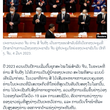
ວິທະຍາສາດ-ເທັກໂນໂລຈີ
ທຸລະກິດ
ພາສາອັງກິດ
ວີດີໂອ
ສຽງ
ປະ​ທານ​ປະ​ເທດ ຈີນ ທ່ານ ສີ ຈິ່ນ​ຜິງ ເດີນ​ທາງ​ຮອດ​ສຳ​ລັບ​ພິ​ທີ​ເປີດກອງ​ປະ​ຊຸມ​ທີ່​
ປຶກ​ສາ​ດ້ານ​ການ​ເມືອງ​ຂອງ​ປະ​ຊາ​ຊົນ ຈີນ ຢູ່​ຫໍ​ປະ​ຊຸມ​ໃຫຍ່​ຂອງ​ປະ​ຊາ​ຊົນ​ໃນ ປັກ​ກິ​
ລາຍການກະຈາຍສຽງ
ຕິດຕາມພວກເຮົາ ທີ່
່ງ, ຈີນ, 4 ມີ​ນາ 2023.
ລາຍງານ
ປີ 2023 ຄວນ​ເປັນ​ປີ​ການ​ເລີ່ມ​ຕົ້ນ​ຍຸກ​ສະ​ໄໝ​ໃໝ່​ສຳ​ລັບ ຈີນ, ໃນ​ຂະ​ນະ​ທີ່​
ທ່ານ ສີ ຈິ່ນ​ຜິງ ໄດ້​ຮັບ​ການ​ເປັນ​ຜູ້​ນຳ​ຂອງ​ປະ​ເທດ​ ສະ​ໄໝ​ທີ​ສາມ ​ແບບບໍ່​
ພາສາຕ່າງໆ
ເຄີຍ​ມີ​ມາ​ກ່ອນ. ໃນ​ເວ​ລາ​ທີ່​ທ່ານ ສີ ໄດ້​ເສີມ​ຂະ​ຫຍາຍ​ການ​ຄວບ​ຄຸມ​ຂອງ​
ທ່ານໃນ​ປະ​ເທດ​ທີ່​ມີ​ເສດ​ຖະ​ກິດ​ທີ່​ໃຫຍ່​ທີ່​ສຸດ​ເປັນ​ອັນ​ດັບ​ສອງໃນ​ໂລກ​ນັ້ນ,
ທ່ານ ໄດ້​ປະ​ເຊີນ​ກັບ​ສິ່ງ​ທ້າ​ທາຍຫຼາຍ​ຢ່າງ, ລວມ​ທັງ​ການ​ເພີ່ມ​ຂຶ້ນ​ຢ່າ​ງວ່ອງ​
ໄວ​ຂອງ​ກໍ​ລະ​ນີ​ໂຄວິດ-19 ແລະ ການ​ເສຍ​ຊີ​ວິດ, ອັດ​ຕາ​ການ​ຫວ່າງ​ງານ​
ຂອງ​ຊາວ​ໜຸ່ມ​ທີ່​ສູງ​ຢ່າງ​ເປັນ​ປະ​ຫວັດ​ການ, ແລະ ການ​ປົດ​ເຈົ້າ​ໜ້າ​ທີ່​ລະ​
ດັບ​ສູງ​ສອງ​ທ່ານ ອອກ​ຈາກ​ຕຳ​ແໜ່ງຢ່າ​ງ​ກະ​ທັນ​ຫັນ.