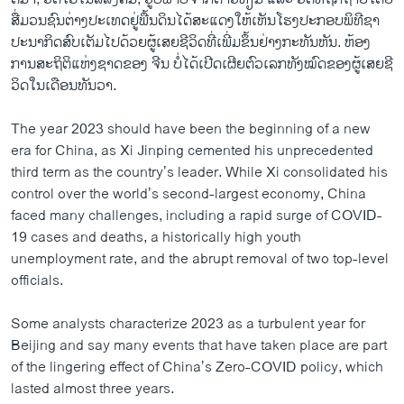
ສື່ມວ​ນ​ຊົນ​ຕ່າງ​ປະ​ເທດ​ຢູ່​ພື້ນ​ດິນ​ໄດ້​ສະ​ແດງ​ໃຫ້​ເຫັນ​ໂຮງ​ປະ​ກອບ​ພິ​ທີ​ຊາ​
ປະ​ນາ​ກິດ​ສົບ​ເຕັມ​ໄປ​ດ້ວຍ​ຜູ້​ເສຍ​ຊີ​ວິດ​ທີ່​ເພີ່ມ​ຂຶ້ນ​ຢ່າງ​ກະ​ທັນ​ຫັນ. ຫ້ອງ​
ການ​ສະ​ຖິ​ຕິ​ແຫ່ງ​ຊາດ​ຂອງ ຈີນ ບໍ່​ໄດ້​ເປີດ​ເຜີຍ​ຕົວ​ເລກ​ທັງ​ໝົດ​ຂອງ​ຜູ້​ເສຍ​ຊີ​
ວິດ​ໃນ​ເດືອນ​ທັນ​ວາ.
The year 2023 should have been the beginning of a new
era for China, as Xi Jinping cemented his unprecedented
third term as the country’s leader. While Xi consolidated his
control over the world’s second-largest economy, China
faced many challenges, including a rapid surge of COVID-
19 cases and deaths, a historically high youth
unemployment rate, and the abrupt removal of two top-level
officials.
Some analysts characterize 2023 as a turbulent year for
Beijing and say many events that have taken place are part
of the lingering effect of China’s Zero-COVID policy, which
lasted almost three years.