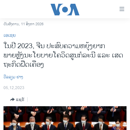
ລິ້ງ
ສຳຫລັບ
ເຂົ້າ
ວັນອັງຄານ, 11 ສິງຫາ 2026
ຫາ
ໂຮມເພຈ
ເອເຊຍ
ຂ້າມ
ລາວ
ໃນ​ປີ 2023, ຈີນ ປະ​ສົບ​ຄວາມ​ຫຍຸ້ງ​ຍາກ​
ຂ້າມ
ອາເມຣິກາ
ພາຍຫຼັງ​ນະ​ໂຍ​ບາຍ​ໂຄວິດ​ສູນ​ກໍ​ລະ​ນີ ແລະ ເສດ​
ຂ້າມ
ໄປ
ການເລືອກຕັ້ງ ປະທານາທີບໍດີ ສະຫະລັດ 2024
ຖະ​ກິດ​ຝືດ​ເຄືອງ
ຫາ
ຂ່າວ​ຈີນ
ຊອກ
ວີລລຽມ ຢາງ
ຄົ້ນ
ໂລກ
05,12,2023
ເອເຊຍ
ແຊຣ໌
ອິດສະຫຼະພາບດ້ານການຂ່າວ
ຊີວິດຊາວລາວ
ຊຸມຊົນຊາວລາວ