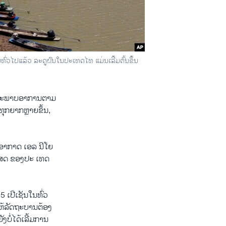
ົ່ວໄປແລ້ວ ລະດູຝົນໃນປະເທດໄທ ແມ່ນເລີ້ມຕົ້ນຂຶ້ນ
ຂອງສະພາບອາການຕາມ
ຸກຍາກຫຼາຍຂຶ້ນ,
ບອາກາດ ເອລ ນີໂຍ
ກະເສດ ຂອງປະ ເທດ
5 ເປີເຊັນໃນທົ່ວ
ໃຫ້ລັດຖະບານຕ້ອງ
ງບໍ່ໄດ້ເລີ້ມການ