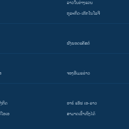
ລາວໃນຕ່າງແດນ
ທຸລະກິດ-ເທັກໂນໂລຈີ
ຟັງພອດແຄັສຕ໌
ສ
ຈອງອີເມລຂ່າວ
ັງ​ກິດ
ອາຣ໌ ແອັຟ ເອ-ລາວ
ວີ​ໂອ​ເອ
ສາມາດເຂົ້າເຖິງໄດ້