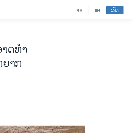
ສົດ
ອາດທໍາ
ຸກຍາກ