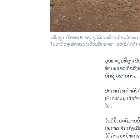
ແຟ້ມຮູບ-ເຮືອຫາປາ ຈອດຢູ່ບໍລິເວນທ້າຍເຄື່ອນລໍາຕະ
ໃນອາທິດສຸດທ້າຍຂອງເດືອນພຶດສະພາ, ແຕ່ຝົນໄດ້ຕົກລົງ
ອຸນຫະພູມທີ່ສູງ​ເ
ທໍາມະຊາດ ກໍາລັ
ນັກຊ່ຽວຊານກ່າວ.
ປະເທດໄທ ກໍາລັງໄ
(El Niño), ເຊິ່ງ
ໄທ.
ໃນປີນີ້, ປະລິມານນ
ປະເທດ ຈົນເຖິງເດື
ໃຫ້ຄໍາແນະນໍາແກ່ຊ