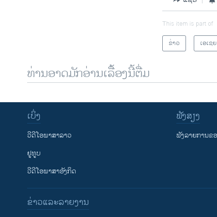
This item is part of
ຂ່າວ
ເອເຊຍ
ທ່ານອາດມັກອ່ານເລື້ອງນີ້ຕື່ມ
ເບິ່ງ
ຟັງສຽງ
ວີດີໂອພາສາລາວ
ຟັງລາຍການຂອງ
ຢູທູບ
ວີດີໂອພາສາອັງກິດ
ຂ່າວແລະລາຍງານ