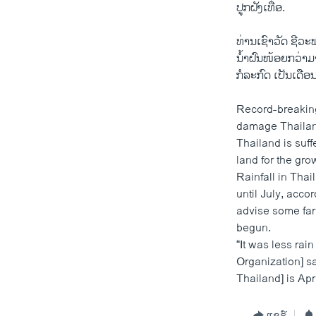
ປູກຝັງເທື່ອ.
ທ່ານເຊົາວັດ ຊີ
ນໍ້າຝົນໜ້ອຍກວ່າ
ກໍລະກົດ ເປັນເດືອ
Record-breaking
damage Thailand
Thailand is suf
land for the gro
Rainfall in Tha
until July, acco
advise some farm
begun.
“It was less rai
Organization] sai
Thailand] is Ap
ແຊຣ໌