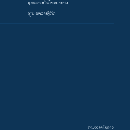
ສຸຂະພາບກັບວິທະຍາສາດ
ຮຽນ-ພາສາອັງກິດ
ຕາມເວລາໃນລາວ