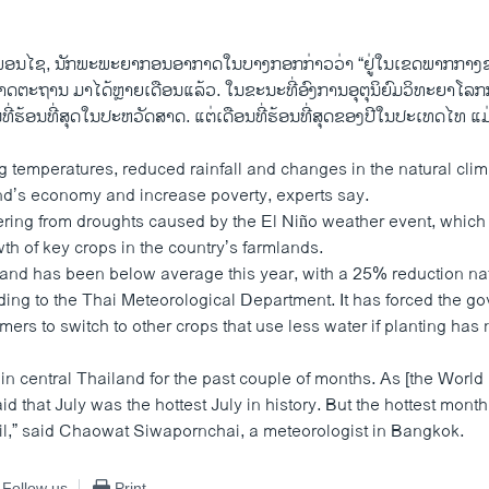
ວະພອນໄຊ, ນັກພະພະຍາກອນອາກາດໃນບາງກອກກ່າວວ່າ “ຢູ່ໃນເຂດພາກກາງ
ມາດຕະຖານ ມາໄດ້ຫຼາຍເດືອນແລ້ວ. ໃນຂະນະທີ່ອົງການອຸຕຸນິ​ຍົມວິທະຍາໂລກກ
ນທີ່ຮ້ອນທີ່ສຸດໃນປະຫວັດສາດ. ແຕ່ເດືອນທີ່ຮ້ອນທີ່ສຸດຂອງປີໃນປະເທດໄທ ແ
 temperatures, reduced rainfall and changes in the natural clima
’s economy and increase poverty, experts say.
fering from droughts caused by the El Niño weather event, which 
wth of key crops in the country’s farmlands.
iland has been below average this year, with a 25% reduction n
rding to the Thai Meteorological Department. It has forced the g
ers to switch to other crops that use less water if planting has 
n in central Thailand for the past couple of months. As [the Worl
d that July was the hottest July in history. But the hottest month 
ril,” said Chaowat Siwapornchai, a meteorologist in Bangkok.
Follow us
Print