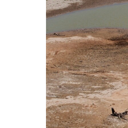
ວິທະຍາສາດ-ເທັກໂນໂລຈີ
ທຸລະກິດ
ພາສາອັງກິດ
ວີດີໂອ
ສຽງ
ລາຍການກະຈາຍສຽງ
ລາຍງານ