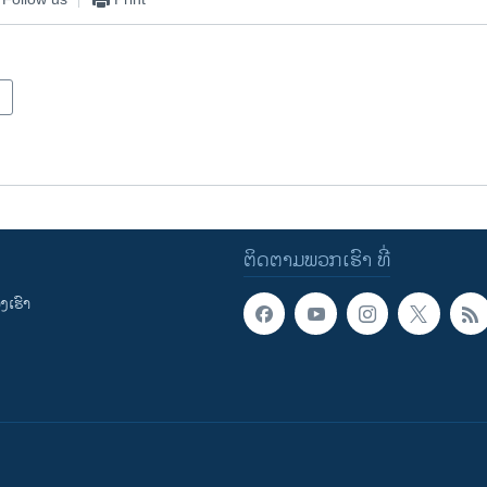
ຕິດຕາມພວກເຮົາ ທີ່
ເຮົາ