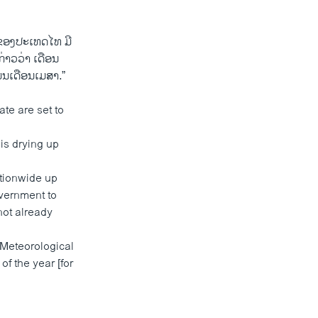
ຂອງປະເທດໄທ ມີ
່າວວ່າ ເດືອນ
ມ່ນເດືອນເມສາ.”
te are set to
is drying up
ationwide up
overnment to
not already
d Meteorological
of the year [for