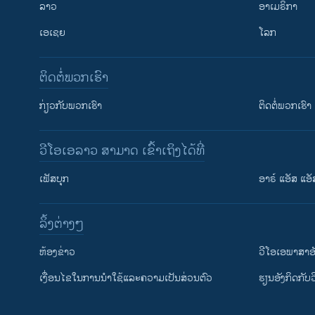
ລາວ
ອາເມຣິກາ
ເອເຊຍ
ໂລກ
ຕິດຕໍ່ພວກເຮົາ
ກ່ຽວກັບພວກເຮົາ
ຕິດຕໍ່ພວກເຮົາ
ວີໂອເອລາວ ສາມາດ ເຂົ້າເຖິງໄດ້ທີ່
ເຟັສບຸກ
ອາຣ໌ ແອັສ ແອັ
​ລິ້ງ​ຕ່າງໆ
ຕິດຕາມພວກເຮົາ ທີ່
​ຫ້ອງ​ຂ່າວ
ວີ​ໂອ​ເອ​ພາ​ສາ​ອ
​ເງື່ອນ​ໄຂ​ໃນ​ການ​ນຳ​ໃຊ້​ແລະຄວາມ​ເປັນ​ສ່​ວນ​ຕົວ
​ຮຽນ​ອັງ​ກິດ​ກັບ​
ພາສາຕ່າງໆ