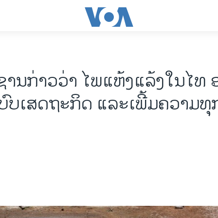
ວຊານກ່າວວ່າ ໄພແຫ້ງແລ້ງໃນໄທ 
ົບເສດຖະກິດ ແລະເພີ້ມຄວາມທ