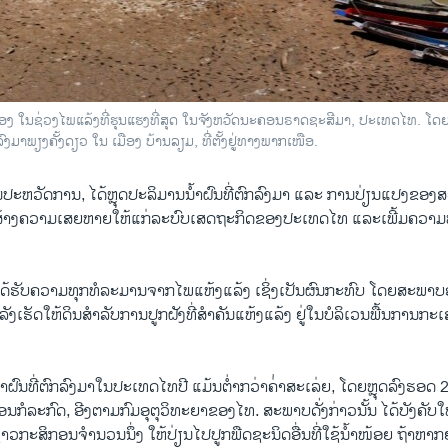
ຄອງ ໃນຊ່ວງໄພແລ້ງທີ່ຮຸນແຮງທີ່ສຸດ ໃນຈັງຫວັດນະຄອນຣາດຊະສີມາ, ປະເທດໄທ. ໂດຍທ
ມາພຽງຄັ້ງດຽວ ໃນ ເມືອງ ບ້ານລຽມ, ທີ່ຕັ້ງຢູ່ທາງພາກເໜືອ.
ປັນ​ປະ​ຫວັດ​ການ, ໄດ້ຫຼຸດປະລິມານນໍ້າຝົນທີ່ຕົກລົງມາ ແລະ ການປ່ຽນແປງ
ງສ້າງຄວາມເສຍຫາຍໃຫ້ແກ່ລະບົບເສດຖະກິດຂອງປະເທດໄທ ແລະເພີ້ມຄວາມທ
ດ້ຮັບຄວາມທຸກ​ທໍ​ລະ​ມານຈາກ​ໄພແຫ້ງແລ້ງ ເຊິ່ງ​ເປັນຜົນກະທົບ ໂດຍສະພາ
ກໍາລັງເຮັດໃຫ້ດິນສໍາລັບການປູກຝັງທີ່ສໍາຄັນແຫ້ງແລ້ງ ຢູ່ໃນບໍລິເວນພື້ນການ
ໍ້າຝົນທີ່ຕົກລົງມາໃນປະເທດໄທປີ ແມ້ນຕໍ່າກວ່າຄ່່າສະເລ່ຍ, ໂດຍຫຼຸດລົງຮອດ 2
ອນກໍລະກົດ, ອີງຕາມກົມອຸຕຸວິທະຍາຂອງໄທ. ສະພາບດັ່ງກ່າວນັ້ນ ໄດ້ບັງຄັບ
າວກະສິກອນຈໍານວນນຶ່ງ ໃຫ້ປ່ຽນໄປປູກພືດຊະນິດອື່ນທີ່ໃຊ້ນໍ້າໜ້ອຍ ຖ້າຫາກຍັ