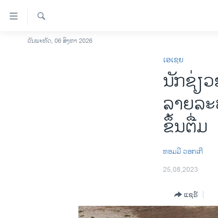
ລິ້ງ
ສຳຫລັບ
ເຂົ້າ
ຄົ້ນຫາ
ວັນພະຫັດ, 06 ສິງຫາ 2026
ໂຮມເພຈ
ຫາ
ເອເຊຍ
ລາວ
ຂ້າມ
ນັກຊ່ຽ
ຂ້າມ
ອາເມຣິກາ
ຂ້າມ
ການເລືອກຕັ້ງ ປະທານາທີບໍດີ ສະຫະລັດ
ລາຍລະບ
ໄປ
2024
ຫາ
ຂຶ້ນຕື່ມ
ຂ່າວ​ຈີນ
ຊອກ
ຄົ້ນ
ໂລກ
ທອມ​ມີ ​ວອກ​ເກີ
ເອເຊຍ
25,08,2023
ອິດສະຫຼະພາບດ້ານການຂ່າວ
ຊີວິດຊາວລາວ
ແຊຣ໌
ຊຸມຊົນຊາວລາວ