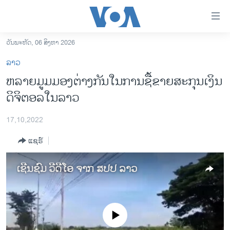
ລິ້ງ
ສຳຫລັບ
ເຂົ້າ
ວັນພະຫັດ, 06 ສິງຫາ 2026
ຫາ
ໂຮມເພຈ
ລາວ
ຂ້າມ
ລາວ
ຫລາຍມູມມອງຕ່າງກັນໃນການຊື້ຂາຍສະກຸນເງິນ
ຂ້າມ
ອາເມຣິກາ
ດິຈິຕອລໃນລາວ
ຂ້າມ
ໄປ
ການເລືອກຕັ້ງ ປະທານາທີບໍດີ ສະຫະລັດ 2024
ຫາ
17,10,2022
ຂ່າວ​ຈີນ
ຊອກ
ແຊຣ໌
ຄົ້ນ
ໂລກ
ເອເຊຍ
ເຊີນ​ຊົມ ວີ​ດີ​ໂອ ຈາກ ສ​ປ​ປ ລາວ
ອິດສະຫຼະພາບດ້ານການຂ່າວ
ຊີວິດຊາວລາວ
No media source currently available
ຊຸມຊົນຊາວລາວ