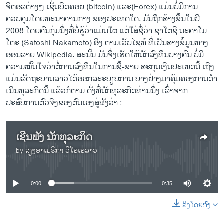
ຈິຕອລຕ່າງໆ ເຊັ່ນບິດຄອຍ (bitcoin) ແລະ(Forex) ແມ່ນບໍ່ມີການ
ຄວບຄຸມໂດຍທະນາຄານກາງ ຂອງປະເທດໃດ. ມັນຖືກສ້າງຂຶ້ນໃນປີ
2008 ໂດຍຄົນກຸ່ມນຶ່ງທີ່ບໍ່ຮູ້ວ່າແມ່ນໃຜ ແຕ່ໃສ່ຊື່ວ່າ ຊາໂຕຊິ ນະຄາໂມ
ໂຕະ (Satoshi Nakamoto) ອີງ ຕາມເວັບໄຊທ໌ ທີ່ເປັນສາງຂໍ້ມູນທາງ
ອອນລາຍ Wikipedia. ສະນັ້ນ ມັນຈຶ່ງເຮັດໃຫ້ນັກລົງທຶນບາງຄົນ ບໍ່ມີ
ຄວາມໝັ້ນໃຈວ່າຕໍ່ການລົງທຶນໃນການຊື້-ຂາຍ ສະກຸນເງິນປະເພດນີ້ ເຖິງ
ແມ່ນລັດຖະບານລາວໄດ້ອອກລະະບຽບການ ບາງຢ່າງມາຄຸ້ມຄອງການດໍາ
ເນີນທຸລະກິດນີ້ ແລ້ວກໍຕາມ ດັ່ງທີ່ນັກທຸລະກິດທ່ານນຶ່ງ ເລົ່າຈາກ
ປະສົບການຕົວຈິງຂອງຕົນເອງສູ່ຟັງວ່າ :
ເຊີ​ນ​ຟັງ ນັກທຸລະກິດ
by
ສຽງອາເມຣິກາ ວີໂອເອລາວ
No media source currently available
0:00
0:35
ລິງໂດຍກົງ