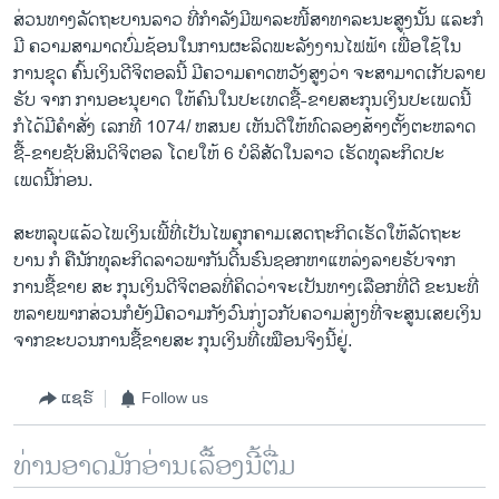
ສ່ວນທາງລັດຖະບານລາວ ທີ່ກໍາລັງມີພາລະໜີ້ສາທາລະນະສູງນັ້ນ ແລະກໍ
ມີ ຄວາມສາມາດບົ່ມຊ້ອນໃນການຜະລິດພະລັງງານໄຟຟ້າ ເພື່ອໃຊ້ໃນ
ການຂຸດ ຄົ້ນເງິນດີຈິຕອລນີ້ ມີຄວາມຄາດຫວັງສູງວ່າ ຈະສາມາດເກັບລາຍ
ຮັບ ຈາກ ການອະນຸຍາດ ໃຫ້ຄົນໃນປະເທດຊື້-ຂາຍສະກຸນເງິນປະເພດນີ້
ກໍໄດ້ມີຄໍາສັ່ງ ເລກທີ 1074/ ຫສນຍ ເຫັນດີໃຫ້ທົດລອງສ້າງຕັ້ງຕະຫລາດ
ຊື້-ຂາຍຊັບສິນດິຈິຕອລ ໂດຍໃຫ້ 6 ບໍລິສັດໃນລາວ ເຮັດທຸລະກິດປະ
ເພດນີ້ກ່ອນ.
ສະຫລຸບແລ້ວໄພເງິນເພີ້ທີ່ເປັນໄພຄຸກຄາມເສດຖະກິດເຮັດໃຫ້ລັດຖະະ
ບານ ກໍ ຄືນັກທຸລະກິດລາວພາກັນດີ້ນຮົນຊອກຫາແຫລ່ງລາຍຮັບຈາກ
ການຊື້ຂາຍ ສະ ກຸນເງິນດີຈິຕອລທີ່ຄິດວ່າຈະເປັນທາງເລືອກທີ່ດີ ຂະນະທີ່
ຫລາຍພາກສ່ວນກໍຍັງມີຄວາມກັງວົນກ່ຽວກັບຄວາມສ່ຽງທີ່ຈະສູນເສຍເງິນ
ຈາກຂະບວນການຊື້ຂາຍສະ ກຸນເງິນທີ່ເໝືອນຈິງນີ້ຢູ່.
ແຊຣ໌
Follow us
ທ່ານອາດມັກອ່ານເລື້ອງນີ້ຕື່ມ