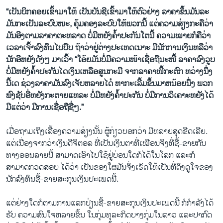
“ເປັນບິກຄອຍເຂົ້າມາໃຫ້ ເປັນບັນຊີເຂົ້າມາໃຫ້ຕົວຢ່າງ ລາຄາຂຶ້ນມັນລະ
ມັນກະເປັນລະບົບໜະ, ຄຸ້ມຄອງລະບົບໃຫ້ພວກນີ້ ແຕ່ຄວາມສ່ຽງກະຄືວ່າ
ມັນອີງຕາມລາຄາຕະຫລາດ ບໍ່ມີຫຍັງຄໍ້າປະກັນໂຕນີ້ ຄວາມໝາຍກໍຄືວ່າ
ເວລາເຈົ້າລົງທຶນໄປປຶບ ຖ້າວ່າຢູ່ຕ່າງປະເທດເນາະ ມີນັກການເງິນຫລືວ່າ
ນັກອີຫຍັງດັງໆ ມາເວົ້າ “ໂອ້ຍມັນບໍ່ມີຄວາມໜ້າເຊື່ອຖືນະໜີ້ ລາຄາລົງວູບ
ບໍ່ມີຫຍັງຄໍ້າປະກັນໄດເງິນເຫລືອສູນກະມີ ຈາກລາຄາໜີ້ກະຕົກ ຫວ່າງນຶ່ງ
ນີ້ເດ ຊ່ວງລາຄາມັນລົງເຈັບຫລາຍໄດ໋ ຫາກະເລີ້ມຂຶ້ນມາຫນ້ອຍນຶ່ງ ພວກ
ພົງຊັບອີ່ຫຍັງກະຕາຍແຫລະ ບໍ່ມີຫຍັງຄໍ້າປະກັນ ບໍ່ມີການວິເຄາະຫຍັງໄດ້
ມີແຕ່ວ່າ ມີການເຊື່ອຖືຊື່ໆ.”
ເມື່ອຖາມເຖິງເລື້ອງຄວາມສ່ຽງນັ້ນ ຜູ້ກ່ຽວບອກວ່າ ມີຫລາຍສຸດຂີດເລີຍ.
ແຕ່ເນື່ອງຈາກວ່າເງິນດີຈິຕອລ ທີ່ເປັນເງິນຕາທີ່ເໝືອນຈິງທີ່ຊື້-ຂາຍກັນ
ທາງອອນລາຍນີ້ ສາມາດເອົາໄປໃຊ້ຢູ່ບ່ອນໃດກໍໄດ້ໃນໂລກ ແລະກໍ
ສາມາດກວດສອບ ໄດ້ວ່າ ເປັນຂອງໃຜມັນຈຶ່ງເຮັດໃຫ້ເປັນທີ່ດຶງດູໃຈຂອງ
ນັກລົງທຶນຊື້-ຂາຍສະກຸນເງິນປະເພດນີ້.
ແຕ່ຢ່າງໃດກໍຕາມການແລກປ່ຽນຊື້-ຂາຍສະກຸນເງິນປະເພດນີ້ ກໍກໍາລັງໄດ້
ຮັບ ຄວາມສົນໃຈຫລາຍຂຶ້ນ ໃນກຸ່ມທຸລະກິດບາງກຸ່ມໃນລາວ ແລະປາກົດ