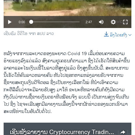
ວິທະຍາສາດ-ເທັກໂນໂລຈີ
ທຸລະກິດ
0:00
2:47
ພາສາອັງກິດ
ເຊີນ​ຊົມ ວີ​ດີ​ໂອ ຈາກ ສ​ປ​ປ ລາວ
ລິງໂດຍກົງ
ວີດີໂອ
ສຽງ
ຫລັງຈາກການລະບາດຂອງພະຍາດ Covid 19 ເລີ້ມຜ່ອນຄາຍຄວາມ
ຮ້າຍແຮງລົງແດ່ແລ້ວ ສົງຄາມຢູເຄຣນກໍຕາມມາ ຊຶ່ງໄດ້ເຮັດໃຫ້ສິນຄ້າຂຶ້ນ
ລາຍການກະຈາຍສຽງ
ຕິດຕາມພວກເຮົາ ທີ່
ລາຄາແລະໄພເງິນເຟີ້ໃນລາວທີ່ສູງຢູ່ແລ້ວ ຍິ່ງສູງຂຶ້ນນັບມື້. ສະພາບການ
ລາຍງານ
ນີ້ເຮັດໃຫ້ຄົນລາວຫລາຍຄົນ ຫັນໄປຊອກຫາແຫລ່ງລາຍຮັບຈາກການ
ຊື້ຂາຍສະກຸນເງິນດີຈິຕອລ ຊຶ່ງເປັນທາງເລືອກໃໝ່ ທີ່ນໍາເອົາຄວາມ
ກະຕືລືລົ້ນວ່າຈະມີລາຍຮັບສູງ ມາໃຫ້ ຂະນະທີ່ຫລາຍຄົນກໍຍັງມີຄວາມ
ພາສາຕ່າງໆ
ກັງວົນວ່າການຊື້ຂາຍເງິນຕຣາທີ່ເໝືອນຈິງ ແບບນີ້ ເປັນການສ່ຽງຈົນເກີນ
ໄປ ຊຶ່ງ ໄຊ​ຈະ​ເລີນ​ສຸກມີ​ລາຍ​ງານ​ເລື້ອງນີ້ຈາກນັກຂ່າວຂອງພວກເຮົາມາ
ສະເໜີທ່ານໃນອັນດັບຕໍ່ໄປ.
ເຊີນ​ຟັງລາຍງ​ານ Cryptocurrency Trading ຈາກ ສ​ປ​ປ ລາວ