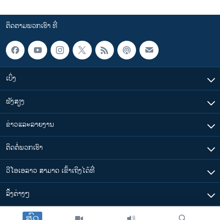
ຕິດຕາມພວກເຮົາ ທີ່
ເບິ່ງ
ຟັງສຽງ
ຂ່າວແລະລາຍງານ
ຕິດຕໍ່ພວກເຮົາ
ວີໂອເອລາວ ສາມາດ ເຂົ້າເຖິງໄດ້ທີ່
​ລິ້ງ​ຕ່າງໆ
ສົດ
ຕາມເວລາໃນລາວ