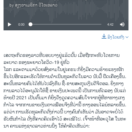
by
ສຽງອາເມຣິກາ ວີໂອເອລາວ
No media source currently available
0:00
4:42
ລິງໂດຍກົງ
ເສດຖະກິດຂອງລາວທີ່ບອບບາງຢູ່ແລ້ວນັ້ນ ເມື່ອຖືກກະທົບໂດຍການ
ລະບາດ ຂອງພະຍາດໂຄວິດ-19 ຢູ່ທົ່ວ
ໂລກ ແລະຕາມມາດ້ວຍສົງຄາມໃນຢູເຄຣນ ກໍຍິ່ງມີ​ຄວາມ​ຮ້າຍ​ແຮງໜັກ
ຂຶ້ນໄປອີກແລະເຮັດໃຫ້ການດໍາເນີນທຸລະກິດໃນລາວ ນັບມື້ ຝືດເຄືອງຂຶ້ນ.
ສະນັ້ນຫລາຍຄົນໄດ້ຫັນໄປລົງທຶນ ຊື້-ຂາຍສະກຸນເງິນດີຈິຕອລ. ຍິ່ງທາງ
ການລາວໄດ້ອະນຸມັດໃຫ້ຊື້ ຂາຍເງິນປະເພດນີ້ ເປັນການທົດລອງ ນັບແຕ່
ທ້າຍປີ 2021 ເປັນຕົ້ນມາ ກໍຍິ່ງດຶງດູດຄວາມສົນໃຈຈາກຜູ້ທີ່ຫາທາງເກງ
ກໍາໄລ ຈາກການຂາຍເງິນຕາເໝືອນຈິງທີ່ວ່ານີ້ ທາງອອນໄລນ໌ຫລາຍຂຶ້ນ.
ແຕ່ວ່າ ການເຮັດທຸລະກິດດັ່ງກ່າວນີ້ ບາງຄົນກໍເຫັນວ່າ ມັນອາດຈະບໍ່ໄດ້
ຮັບຜົນກໍາໄລ ດັ່ງທີ່ຄາດຄິດເອົາໄວ້ ສະເໝີໄປ. ເຈົ້າໜ້າທີ່ອະ​ວຸໂສ ໃນທະ
ນາ ຄານແຫ່ງຊາດລາວທ່ານນຶ່ງ ໃຫ້ຄໍາຄິດເຫັນວ່າ: