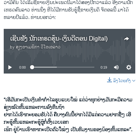
ວ່າມີຄົນ ໄດ້ເລີ້ມຊື້ຂາຍເງິນປະເພດນີ້ມາໄດ້ສອງປີກວ່າແລ້ວ ອີງຕາມນັກ
ເທຣດຄົນລາວ ທ່ານນຶ່ງ ທີ່ໄດ້ມີການຮັບຮູ້ຊື້ຂາຍເງິນດິ ຈິຕອລນີ້ ມາໄດ້
ຫລາຍປີແລ້ວ. ທ່ານບອກວ່າ:
ເຊີນ​ຟັງ ນັກເທຣດຮຸ້ນ-ເງິນດີຕອນ Digital)
by
ສຽງອາເມຣິກາ ວີໂອເອລາວ
No media source currently available
0:00
0:19
ລິງໂດຍກົງ
“ເອີມັນກະເປັນເງິນທໍາກໍາໄລຮູບແບບໃໝ່ ແຕ່ວ່າທຸກຢ່າງມັນກະມີຄວາມ
ສ່ຽງໝົດຫັ້ນແຫລະການລົງທຶນຖ້າ
ຢາກໄດ້ເຮົາກະຍອມຮັບໄດ້ ຄືບາງຄົນນີ້ຢາກໄດ້ມີແຕ່ຄວາມຢາກຊື່ໆ ເອີ
ກະຮູ້ຫັ້ນແຫລະກະຮູ້ຜູ້ກໍ່ຕັ້ງເວບເອກ
ເພ໊ກ ຢູ່ບ້ານເຮົາຫາກະເປີດຕົວໃໝ່ໆ ເປັນທິມງານຂອງນ້ອງຫັ້ນແຫລະ”.