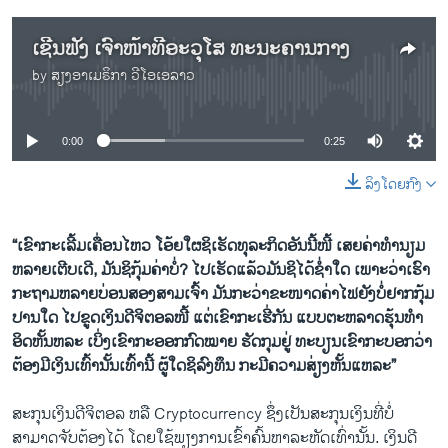
ເຊີນ​ຟັງ ເຈົ້າໜ້າທີ່ອະ​ວຸໂສ ທະນະຄານກາງ
by
ສຽງອາເມຣິກາ ວີໂອເອລາວ
No media source currently available
0:00
0:25
ລິງໂດຍກົງ
“ເຂົາກະເລີ້ມເຄື່ອນໄຫວ ໂອ້ຍໃຜຊິເຮັດທຸລະກິດອັນນີ້ໜີ້ ເສຍຄ່າທໍານຽມ
ຫລາຍເຕີບເດີ, ມັນຊິກຸ້ມຄ່າບໍ່? ໄປເຮັດແລ້ວມັນຊິໄດ້ຊໍ່າໃດ ເພາະວ່າເຮົາ
ກະຖາມຫລາຍບ່ອນສອງສາມເຈົ້າ ມັນກະວ່າຂະໜາດຄ່າໄຟຍັງບໍ່ຢາກກຸ້ມ
ປານໃດ ໄປຂູດເງິນດີຈິຕອລໜີ້ ແຕ່ເຂົາກະເຮີ່ກັນ ແບບຕະຫລາດຮຸ້ນທໍາ
ອິດຫັ້ນຫລະ ເບິ່ງເຂົາກະອອກກົດໝາຍ ຮັດກຸມຢູ່ ທະບຽນເຂົາກະບອກວ່າ
ຕ້ອງມີເງິນເທົ້ານັ້ນເທົ້ານີ້ ຜູ້ໃດຊິລົງທຶນ ກະມີຄວາມສ່ຽງຫັ້ນແຫລະ”
ສະກຸນເງິນດີຈິຕອລ ຫລື Cryptocurrency ຊຶ່ງເປັນສະກຸນເງິນທີ່ບໍ່
ສາມາດຈັບຕ້ອງໄດ້ ໂດຍໃຊ້ພຽງການເຂົ້າຄົ້ນຫາລະຫັດເທົ່ານັ້ນ. ເງິນດີ