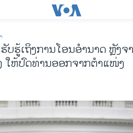
ກາ
 ຮັບຮູ້ເຖິງການໂອນອຳນາດ ຫຼັງຈ
ງ ໃຫ້ປົດທ່ານອອກຈາກຕຳແໜ່ງ