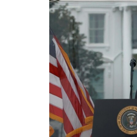
ວິທະຍາສາດ-ເທັກໂນໂລຈີ
ທຸລະກິດ
ພາສາອັງກິດ
ວີດີໂອ
ສຽງ
ລາຍການກະຈາຍສຽງ
ລາຍງານ