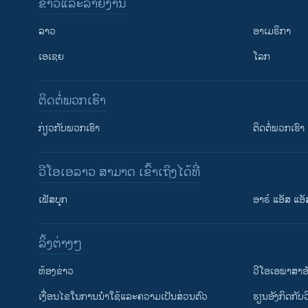
ຂ່າວແລະລາຍງານ
ລາວ
ອາເມຣິກາ
ເອເຊຍ
ໂລກ
ຕິດຕໍ່ພວກເຮົາ
ກ່ຽວກັບພວກເຮົາ
ຕິດຕໍ່ພວກເຮົາ
ວີໂອເອລາວ ສາມາດ ເຂົ້າເຖິງໄດ້ທີ່
ເຟັສບຸກ
ອາຣ໌ ແອັສ ແອັ
​ລິ້ງ​ຕ່າງໆ
ຕິດຕາມພວກເຮົາ ທີ່
​ຫ້ອງ​ຂ່າວ
ວີ​ໂອ​ເອ​ພາ​ສາ​ອ
​ເງື່ອນ​ໄຂ​ໃນ​ການ​ນຳ​ໃຊ້​ແລະຄວາມ​ເປັນ​ສ່​ວນ​ຕົວ
​ຮຽນ​ອັງ​ກິດ​ກັບ​