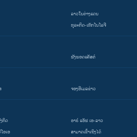
ລາວໃນຕ່າງແດນ
ທຸລະກິດ-ເທັກໂນໂລຈີ
ຟັງພອດແຄັສຕ໌
ສ
ຈອງອີເມລຂ່າວ
ັງ​ກິດ
ອາຣ໌ ແອັຟ ເອ-ລາວ
ວີ​ໂອ​ເອ
ສາມາດເຂົ້າເຖິງໄດ້