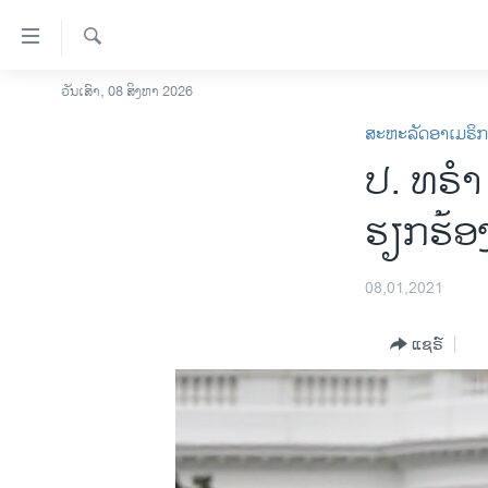
ລິ້ງ
ສຳຫລັບ
ເຂົ້າ
ຄົ້ນຫາ
ວັນເສົາ, 08 ສິງຫາ 2026
ໂຮມເພຈ
ຫາ
ສະຫະລັດອາເມຣິ
ລາວ
ຂ້າມ
ປ. ທຣຳ
ຂ້າມ
ອາເມຣິກາ
ຂ້າມ
ການເລືອກຕັ້ງ ປະທານາທີບໍດີ ສະຫະລັດ
ຮຽກຮ້ອ
ໄປ
2024
ຫາ
ຂ່າວ​ຈີນ
ຊອກ
08,01,2021
ຄົ້ນ
ໂລກ
ແຊຣ໌
ເອເຊຍ
ອິດສະຫຼະພາບດ້ານການຂ່າວ
ຊີວິດຊາວລາວ
ຊຸມຊົນຊາວລາວ