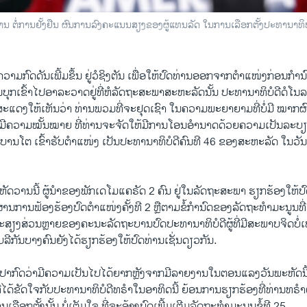
ານ ຕໍ່ການຢັ້ງຢືນ ຜົນການລົງຄະແນນສຽງຂອງຜູ້ແທນລັດ ໃນການເລືອກຕັ້ງປະທານາທິບໍ
ວາມກົດດັນເພີ້ມຂຶ້ນ ຢູ່ວໍຊິງຕັນ ເພື່ອໃຫ້ປົດທ່ານອອກຈາກຕຳແໜ່ງກ່ອນກຳ
ຸກເຂົ້າໄປອາລະວາດຢູ່ທີ່ຫໍລັດຖະສະພາສະຫະລັດນັ້ນ ປະທານາທິບໍດີດໍໂນ
້ສະແດງໃຫ້ເຫັນວ່າ ທ່ານພວມທີ່ຈະຢຸດເຊົາ ໃນຄວາມພະຍາຍາມທີ່ບໍ່ມີ ໝາກຜ
ະມີຄວາມໝັ້ນໝາຍ ທີ່ທ່ານຈະຈັດໃຫ້ມີການໂອນອຳນາດດ້ວຍຄວາມເປັນລະບ
ະສາບານໂຕ ເຂົ້າຮັບຕຳແໜ່ງ ເປັນປະທານາທິບໍດີຄົນທີ 46 ຂອງສະຫະລັດ ໃນວັ
ຫັດວານນີ້ ຜູ້ນຳຂອງພັກເດໂມແຄຣັດ 2 ຄົນ ຢູ່ໃນລັດຖະສະພາ ຮຽກຮ້ອງໃຫ
ນການຟ້ອງຮ້ອງປົດຕຳແໜ່ງຄັ້ງທີ 2 ຫຼືຕາມຂໍ້ກຳນົດຂອງລັດຖະທຳມະນູນທີ
ະສຽງສ່ວນຫຼາຍຂອງຄະນະລັດຖະບານປົດປະທານາທິບໍດີຜູ້ທີ່ມີສະພາບຈິດບໍ່ເ
ລີກັນບາງຄົນຍັງໄດ້ຮຽກຮ້ອງໃຫ້ປົດທ່ານເຊັ່ນດຽວກັນ.
ອງປາກົດວ່າມີຄວາມເປັນໄປໄດ້ຍາກຫຼັງຈາກມີລາຍງານໃນຕອນແລງວັນພະຫັດນ
໌ ທີ່ໄດ້ຂັດໃຈກັບປະທານາທິບໍດີທຣຳໃນອາທິດນີ້ ຍ້ອນການຮຽກຮ້ອງທີ່ທ່ານທ
ນເລືອກຕັ້ງນັ້ນ ບໍ່ເຕັມໃຈ ທີ່ຈະອ້າງບົດເພີ້ມເຕີມລັດຖະທຳມະນູນຂໍ້ທີ 25.