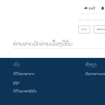
ແຊຣ໌
This item is part of
ຂ່າວ
ສະຫະລ
ທ່ານອາດມັກອ່ານເລື້ອງນີ້ຕື່ມ
ເບິ່ງ
ຟັງສຽງ
ວີດີໂອພາສາລາວ
ຟັງລາຍການຂອງ
ຢູທູບ
ວີດີໂອພາສາອັງກິດ