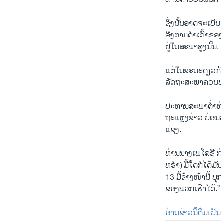
ຊຶ່ງນັ້ນອາດຈະເປັ
ອີງຕາມຄຳເວົ້າຂອງ
ຢູ່ໃນສະພາສູງນັ້ນ.
ແຕ່ໃນຂະນະດຽວກັນ
ລັດຖະສະພາຄວນປະເ
ປະທານສະພາຕ່ຳທ່
ຖະແຫຼງຂ່າວ ບ່ອນທ
ແຊງ.
ທ່ານນາງເພໂລຊີ ກ່
ທຣໍາ) ມື້ໃດກໍໄດ້ມ
13 ມື້ຂ້າງໜ້ານີ້
ຂອງພວກເຮົາໄດ້.”
ອ່ານຂ່າວນີ້ຕື່ມເປ