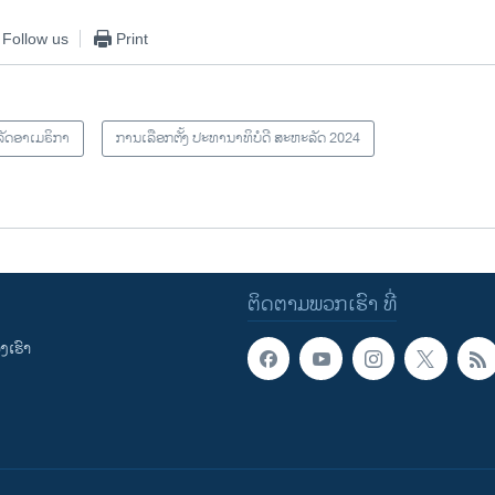
Follow us
Print
ັດອາເມຣິກາ
ການເລືອກຕັ້ງ ປະທານາທິບໍດີ ສະຫະລັດ 2024
ຕິດຕາມພວກເຮົາ ທີ່
ເຮົາ