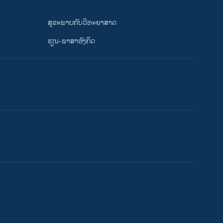
ສຸຂະພາບກັບວິທະຍາສາດ
ຮຽນ-ພາສາອັງກິດ