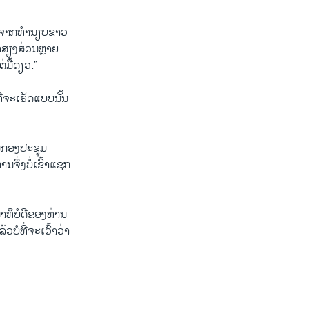
ອກໄປຈາກທຳນຽບຂາວ
ນຳສຽງສ່ວນຫຼາຍ
່ມື້ດຽວ.”
່ຈະເຮັດແບບນັ້ນ
ນກອງປະຊຸມ
ຈຶ່ງບໍ່ເຂົ້າແຊກ
ນາທິບໍດີຂອງທ່ານ
ວບໍທີ່ຈະເວົ້າວ່າ