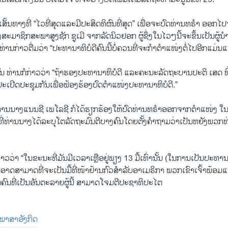
ນເສັ້ນທາງທີ່ “ໄວທີ່ສຸດແລະມີປະສິດທິຜົນທີ່ສຸດ” ເພື່ອຈະປົດທ່ານທຣຳ ອ
ສະມາຊິກສະພາສູງຊັກ ຊູເມີ ຈາກລັດນິວຢອກ ຜູ້ຊຶ່ງໃນໄວໆນີ້ຈະຂຶ້ນເປັນຜູ້
 ທ່ານກ່າວຕື່ມວ່າ “ປະທານາທິບໍດີຄົນນີ້ບໍ່ຄວນທີ່ຈະກຳຕຳແໜ່ງຕໍ່ໄປອີກແມ່ນແຕ
 ທ່ານກໍກ່າວວ່າ “ຖ້າຮອງປະທານາທິບໍດີ ແລະຄະນະລັດຖະບານປະຕິ ເສດ ທີ
ປີດປະຊຸມກັນເພື່ອຟ້ອງຮ້ອງປົດຕຳແໜ່ງປະທານາທິບໍດີ.”
ານນາງແນນຊີ ເພໂລຊີ ກໍໄດ້ຮຽກຮ້ອງໃຫ້ປົດທ່ານທຣຳອອກຈາກຕຳແໜ່ງ ໃ
ີ່ທ່ານນາງໄດ້ລະບຸໂຕລັດຖະມົນຕີບາງຄົນໂດຍຕັ້ງຄຳຖາມວ່າເປັນຫຍັງພວກທ່ານ
າວວ່າ “ໃນຂະນະທີ່ມັນມີເວລາເຫຼືອຢູ່ພຽງ 13 ມື້ເທົ່ານັ້ນ (ໃນການເປັນປະທາ
ັນອາດສາມາດທີ່ຈະເປັນມື້ທີ່ໜ້າຢ້ານກົວສຳລັບອາເມຣິກາ ພວກເຂົາເຈົ້າພ້ອມແລ້
 ບຸກຄົນທີ່ເປັນອັນຕະລາຍຜູ້ນີ້ ສາມາດໂຈມຕີປະຊາທິປະໄຕ
ັນພາສາອັງກິດ