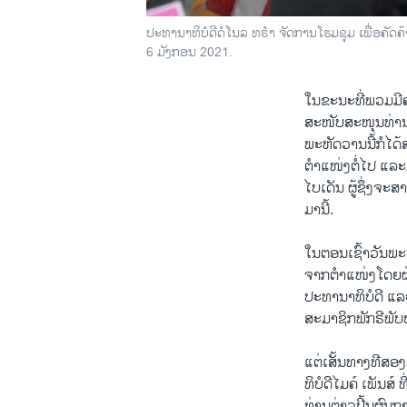
ປະທານາທິບໍດີດໍໂນລ ທຣຳ ຈັດການໂຮມຊຸມ ເພື່ອຄັດຄ້
6 ມັງກອນ 2021.
ໃນຂະນະທີ່ພວມມີຄ
ສະໜັບສະໜຸນທ່ານບ
ພະຫັດວານນີ້ກໍໄດ
ຕຳແໜ່ງຕໍ່ໄປ ແລ
ໄບເດັນ ຜູ້ຊຶ່ງຈ
ມານີ້.
ໃນຕອນເຊົ້າວັນພະ
ຈາກຕຳແໜ່ງໂດຍຜ່າ
ປະທານາທິບໍດີ ແລ
ສະມາຊິກພັກຣີພັບບ
ແຕ່ເສັ້ນທາງທີສ
ທິບໍດີໄມຄ໌ ເພັນສ
ທ່ານຕ່າວປີ້ນຜົນກາ