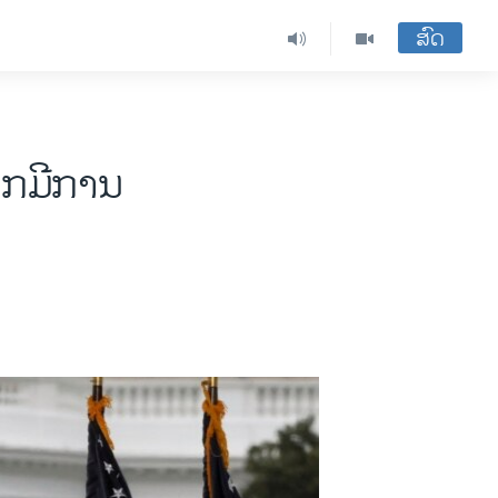
ສົດ
າກມີການ