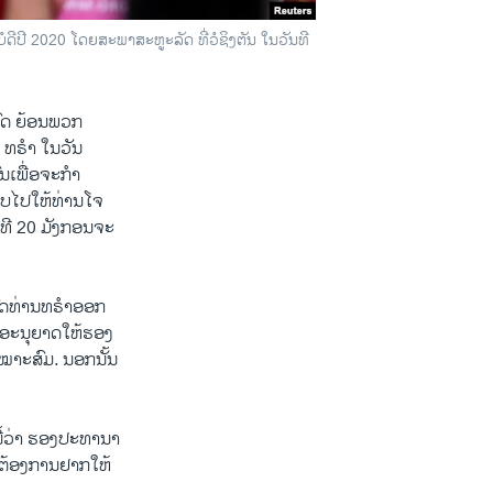
ດີປີ 2020 ໂດຍສະພາສະຫູະລັດ ທີ່ວໍຊິງຕັນ ໃນວັນທີ
ນົດ ຍ້ອນພວກ
ລ ທຣຳ ໃນວັນ
ົນເພື່ອຈະກຳ
ຽບໄປໃຫ້ທ່ານໂຈ
ນທີ 20 ມັງກອນຈະ
້ປົດທ່ານທຣຳອອກ
່ອະນຸຍາດໃຫ້ຮອງ
ໝາະສົມ. ນອກນັ້ນ
ີ້ວ່າ ຮອງປະທານາ
ຣຳຕ້ອງການຢາກໃຫ້