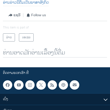
ອ່ານຂ່າວນີ້ຕື່ມເປັນພາສາອັງກິດ
ແຊຣ໌
Follow us
This item is part of
ຂ່າວ
ເອເຊຍ
ທ່ານອາດມັກອ່ານເລື້ອງນີ້ຕື່ມ
ຕິດຕາມພວກເຮົາ ທີ່
ເບິ່ງ