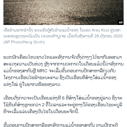
ວິທະຍາສາດ-ເທັກໂນໂລຈີ
ທຸລະກິດ
ພາສາອັງກິດ
ເຮືອຂ້າມຟາກລຳນຶ່ງ ພວມຂົນຜູ້ຄົນຂ້າມແມ່ນ້ຳຂອງ ໃນເຂດ Arey Ksat ຢູ່ນອກ
ວີດີໂອ
ນະຄອນຫຼວງພະນົມເປັນ ປະເທດກຳປູເຈຍ ເມື່ອວັນອັງຄານທີ 28 ມັງກອນ 2020.
(AP Photo/Heng Sinith)
ສຽງ
ພວກນັກເຄື່ອນໄຫວຊາວໄທແລະອົງການຈັດຕັ້ງຕ່າງໆໄດ້ພາກັນອອກມາ
ລາຍການກະຈາຍສຽງ
ຕິດຕາມພວກເຮົາ ທີ່
ສະແດງຄວາມເປັນຫ່ວງ ຫຼັງຈາກການປະກາດໃນເດືອນແລ້ວນີ້ວ່າອົງການ
ລາຍງານ
ແມ່ນ້ຳຂອງສາກົນຫຼື MRC ຈະເລີ້ມຂັ້ນຕອນການປຶກສາຫາລືກ່ຽວກັບ
ໂຄງການເຂື່ອນໄຟຟ້າຊະນະຄາມ ຊຶ່ງເປັນເຂື່ອນທີ່ສ້າງໃສ່ແມ່ນ້ຳຂອງ
ແຫ່ງໃໝ່ ຢູ່ໃນພາກເໜືອຂອງລາວ.
ພາສາຕ່າງໆ
ເຂື່ອນດັ່ງກ່າວຈະເປັນເຂື່ອນແຫ່ງທີ 6 ທີ່ສ້າງໃສ່ແມ່ນ້ຳຂອງຢູ່ລາວ ຊຶ່ງຈະ
ໃຊ້ທຶນກໍ່ສ້າງຫຼາຍກວ່າ 2 ຕື້ໂດລາແລະຈະຢູ່ທາງໃຕ້ຂອງເຂື່ອນໄຊຍະບູລີ
ທີ່ຈະເລີ້ມແລ່ນເຄື່ອງປັ່ນໄຟໃນເດືອນພະຈິກນີ້.
ຂັ້ນຕອນການປຶກສາຫາລືຂອງອົງການແມ່ນ້ຳຂອງສາກົນ ຕາມປົກກະຕິ