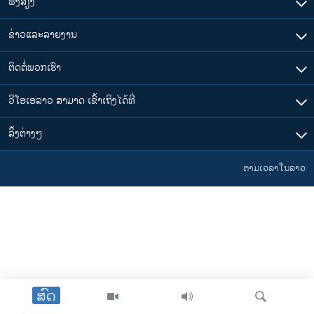
ຟັງສຽງ
ຂ່າວແລະລາຍງານ
ຕິດຕໍ່ພວກເຮົາ
ວີໂອເອລາວ ສາມາດ ເຂົ້າເຖິງໄດ້ທີ່
​ລິ້ງ​ຕ່າງໆ
ຕາມເວລາໃນລາວ
ສົດ