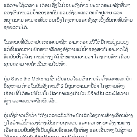
ແລ້ວຈະໃຊ້ເວລາ 6 ເດືອນ ຊຶ່ງໃນໄລຍະດັ່ງກ່າວ ປະເທດສະມາຊິກອື່ນໆ
ຂອງອົງການແມ່ນໍ້າຂອງສາກົນ ຮວມທັງປະເທດໄທ ກຳປູເຈຍ ແລະ
ຫວຽດນາມ ສາມາດທົບທວນເບິ່ງໂຄງການແລະຊັ່ງຊາເບິ່ງຜົນກະທົບຂ້າມ
ຊາຍແດນໄດ້.
ໃນຂະນະທີ່ບັນດາປະເທດສະມາຊິກ ສາມາດສະເໜີໃຫ້ມີການປ່ຽນແປງ
ແຕ່ຂັ້ນຕອນການປຶກສາຫາລືຂອງອົງການແມ່ນ້ຳຂອງສາກົນສາມາດໃຊ້
ສິດຢັບຢັ້ງຕໍ່ໂຄງ ການຕ່າງໆໄດ້ ຊຶ່ງໝາຍຄວາມວ່າ ໂຄງການສ້າງເຂື່ອນ
ຊະນະຄາມ ຈະດຳເນີນການໄປໜ້າ.
ກຸ່ມ Save the Mekong ຊຶ່ງເປັນແນວໂຮມອົງການຈັດຕັ້ງແລະພວກນັກ
ວິຊາການ ກ່າວໃນວັນອັງຄານທີ 2 ມິຖຸນາຜ່ານມານີ້ວ່າ ໂຄງການສ້າງ
ເຂື່ອນ ທີ່ໄດ້ສະເໜີໄປນັ້ນ ມີລາຄາແພງເກີນໄປ ບໍ່ຈຳເປັນ ແລະມີຄວາມ
ສ່ຽງ ແລະຄວນຈະຖືກຍົກເລີກ.
ກຸ່ມດັ່ງກ່າວເວົ້າວ່າ “ເຖິງເວລາແລ້ວທີ່ຈະຍົກເລີກໂຄງການສ້າງເຂື່ອນຕ່າງ
ໆໃສ່ລຳແມ່ນ້ຳຂອງຢ່າງເປັນການຖາວອນ ແລະຊອກຫາພະລັງງານທາງ
ເລືອກແບບຍືນຍົງທີ່ເປັນບູລິມະສິດແລະຖືກຕ້ອງ ແລະເສັ້ນທາງໄປສູ່ການ