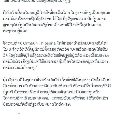
ໃຫ້ຄວາມເຄົາລົບຕໍ່ສິດທິຂອງປະຊາຄົມຕ່າງໆ.”
ຄືກັນກັບເຂື່ອນໄຊຍະບູລີ ໄຟຟ້າທີ່ຜະລິດໂດຍ ໂຄງການສ້າງເຂື່ອນຊະນະ
ຄາມ ສ່ວນໃຫຍ່ຈະຖືກສົ່ງໄປຂາຍໃຫ້ໄທ ຊຶ່ງອີງຕາມພວກນັກຊ່ຽວຊານ
ຫຼາຍໆຄົນກ່ຽວກັບປະເທດດັ່ງກ່າວເວົ້າວ່າ ທີ່ມີໄຟຟ້າໃຊ້ເກີນຄວາມ
ຕ້ອງການຢູ່ແລ້ວ.
ອີງຕາມທ່ານ Ormbun Thipsuna ໂຄສົກຂອງເຄືອຂ່າຍປະຊາຊົນໄທ
ໃນ 8 ຈັງຫວັດທີ່ຕັ້ງຢູ່ຕິດແມ່ນ້ຳຂອງ ກ່າວວ່າ “ປະຫວັດສະແດງໃຫ້ເຫັນ
ວ່າ ໂຮງໄຟຟ້າຢູ່ໃນຂົງເຂດຜະລິດໄຟຟ້າພຽງພໍຢູ່ແລ້ວ ແລະເຂື່ອນຊະນະ
ຄາມມີແຕ່ຈະສ້າງບັນຫາໃຫ້ແກ່ປະຊາຊົນທີ່ອາໄສແລະຫາຢູ່ຫາກິນເລາະ
ຕາມແຄມແມ່ນ້ຳຂອງ.”
ກຸ່ມດັ່ງກ່າວມີໂຄງການທີ່ຈະພົບປະກັບ ເຈົ້າໜ້າທີ່ລັດຖະບານໄທໃນເດືອນ
ມີນາຜ່ານມາ ເພື່ອປຶກສາຫາລືກ່ຽວກັບຜົນກະທົບທີ່ອາດມີຂຶ້ນໃນທາງທີ່ບໍ່ດີ
ກ່ຽວກັບໂຄງການເຂື່ອນໄຊຍະບູລີພ້ອມທັງຄວາມເປັນຫ່ວງກ່ຽວກັບ
ໂຄງການສ້າງເຂື່ອນຊະນະຄາມ. ແຕ່ການພົບປະດັ່ງກ່າວ ໄດ້ຖືກຍົກເລີກ
ຍ້ອນຄວາມກັງວົນກ່ຽວກັບພະຍາດໂຄວິດ-19.