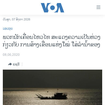
ລິ້ງ
ສຳຫລັບ
ເຂົ້າ
ວັນສຸກ, 07 ສິງຫາ 2026
ຫາ
ໂຮມເພຈ
ເອເຊຍ
ຂ້າມ
ລາວ
ພວກນັກເຄື່ອນໄຫວໄທ ສະແດງຄວາມເປັນຫ່ວງ
ຂ້າມ
ອາເມຣິກາ
ກ່ຽວກັບ ການສ້າງເຂື່ອນແຫ່ງໃໝ່ ໃສ່ລຳນ້ຳຂອງ
ຂ້າມ
ໄປ
ການເລືອກຕັ້ງ ປະທານາທີບໍດີ ສະຫະລັດ 2024
ຫາ
08,06,2020
ຂ່າວ​ຈີນ
ຊອກ
ແຊຣ໌
ຄົ້ນ
ໂລກ
ເອເຊຍ
ອິດສະຫຼະພາບດ້ານການຂ່າວ
ຊີວິດຊາວລາວ
ຊຸມຊົນຊາວລາວ