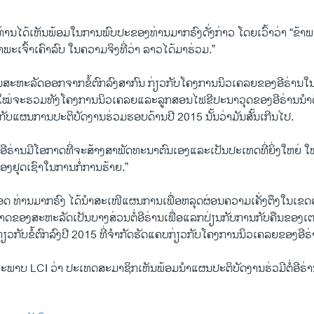
່ານ​ໄດ້​ເຫັນ​ພ້ອມ​ໃນ​ການ​ພົບ​ປະ​ຂອງ​ທ່ານ​ມາກ​ຣົງ​ດັ່ງ​ກ່າວ ໂດຍ​ເວົ້າ​ວ່າ “ຂ້າ​ພະ​ເຈົ
ພະ​ເຈົ້າ​ເຄົາ​ລົບ ​ໃນ​ຄວາມ​ຈິງ​ທີ່ວ່າ ລາວ​ໄດ້​ມາ​ຮ່ວມ.”
ນ​ສະ​ຫະ​ລັດ​ອອກ​ຈາກ​ຂໍ້​ຕົກ​ລົງ​ສາ​ກົນ ກ່ຽວ​ກັບ​ໂຄງ​ການ​ນິວ​ເຄ​ລຍ​ຂອງ​ອີ​ຣ່ານ​ໃນ
ໃໝ່ຈະ​ຮວມ​ທັງ​ໂຄງ​ການ​ນິວ​ເຄ​ລຍ​ແລະ​ລູກ​ສອນ​ໄຟ​ຂີ​ປະ​ນາ​ວຸດ​ຂອງ​ອີ​ຣ່ານ​ນຳ​
​ກັບ​ແຜນ​ການ​ປະ​ຕິ​ບັດ​ງານ​ຮ່ວມ​ຮອບ​ດ້ານ​ປີ 2015 ນັ້ນ​ວ່າມັນ​ສັ້ນ​ເກີນ​ໄປ.
ອີ​ຣ່ານ​ມີ​ໂອ​ກາດ​ທີ່​ຈະ​ສ້າງ​ສາ​ພັດ​ທະ​ນາ​ຕົນ​ເອງ​ແລະ​ເປັນ​ປະ​ເທດ​ທີ່​ຍິ່ງ​ໃຫຍ່ ໃ
້ອງ​ຢຸດ​ເຊົາ​ໃນ​ການກໍ່​ການ​ຮ້າຍ.”
ອດ ທ່ານມ​າກ​ຣົງ ໄດ້​ນຳ​ສະ​ເໜີ​ແຜນ​ການ​ເພື່ອ​ຫລຸດ​ຜ່ອນຄວາມ​ເຄັ່ງ​ຕຶງ​ໃນ​ເຂດ​
ບາດຂອງ​ສະ​ຫະ​ລັດເປັນ​ບາງ​ສ່ວນຕໍ່​ອີ​ຣ່ານເພື່ອ​ແລກ​ປ່ຽນ​ກັບ​ການ​ກັບ​ຄືນ​ຂອງ​ເ
ກ່ຽວ​ກັບ​ຂໍ້​ຕົກ​ລົງ​ປີ 2015 ທີ່​ຈຳ​ກັດ​ຮັດ​ແຄບ​ກ່ຽວ​ກັບ​ໂຄງການ​ນິວ​ເຄ​ລຍ​ຂອງ​ອີ​ຣ
​ລະ​ພາບ LCI ວ່າ ປະ​ເທດ​ສະ​ມາ​ຊິກ​ເຫັນ​ພ້ອມ​ນຳ​ແຜນ​ປະ​ຕິ​ບັດ​ງານ​ຮ່ວ​ມີ​ຕໍ່​ອີ​ຣ່