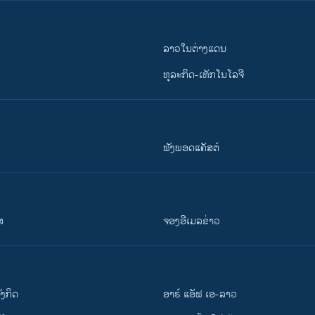
ລາວໃນຕ່າງແດນ
ທຸລະກິດ-ເທັກໂນໂລຈີ
ຟັງພອດແຄັສຕ໌
ສ
ຈອງອີເມລຂ່າວ
ັງ​ກິດ
ອາຣ໌ ແອັຟ ເອ-ລາວ