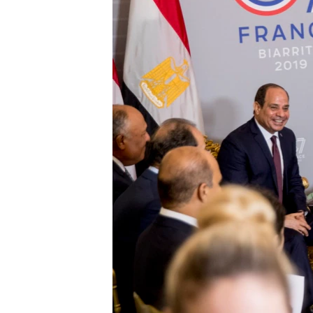
ວິທະຍາສາດ-ເທັກໂນໂລຈີ
ທຸລະກິດ
ພາສາອັງກິດ
ວີດີໂອ
ສຽງ
ລາຍການກະຈາຍສຽງ
ລາຍງານ