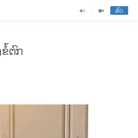
ສົດ
ໍ້​ຕົກ​