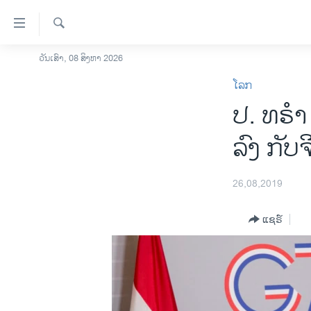
ລິ້ງ
ສຳຫລັບ
ເຂົ້າ
ຄົ້ນຫາ
ວັນເສົາ, 08 ສິງຫາ 2026
ໂຮມເພຈ
ຫາ
ໂລກ
ລາວ
ຂ້າມ
ປ. ທ​ຣຳ ມ
ຂ້າມ
ອາເມຣິກາ
ຂ້າມ
ການເລືອກຕັ້ງ ປະທານາທີບໍດີ ສະຫະລັດ
ລົງ ກັບ​ຈ
ໄປ
2024
ຫາ
ຂ່າວ​ຈີນ
ຊອກ
26,08,2019
ຄົ້ນ
ໂລກ
ແຊຣ໌
ເອເຊຍ
ອິດສະຫຼະພາບດ້ານການຂ່າວ
ຊີວິດຊາວລາວ
ຊຸມຊົນຊາວລາວ