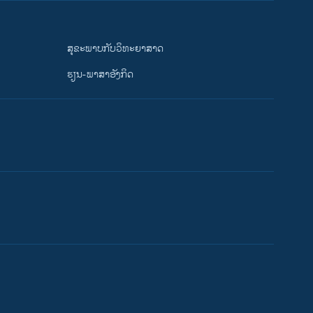
ສຸຂະພາບກັບວິທະຍາສາດ
ຮຽນ-ພາສາອັງກິດ