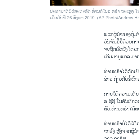
ປະ​ທາ​ນາ​ທິ​ບໍ​ດີ​ສະ​ຫະ​ລັດ ທ່ານ​ດໍ​ໂນ​ລ ທ​ຣຳ ຖະ​ແຫຼງ ໃນ​
ເມື່ອ​ວັນ​ທີ 26 ສິງ​ຫາ 2019. (AP Photo/Andrew H
ພວກ​ຜູ້​ນຳ​ຂອງ​ກຸ່ມ
ວັນ​ຈັນ​ມື້ນີ້ດ້ວຍ​ກ
ຈະຖືກບົດ​ບັງ​ໂດຍ​ກາ
ເອັມ​ມາ​ນູ​ແອ​ລ ມາກ​
ທ່ານ​ທ​ຣຳ​ໄດ້​ຕົກ​ເປັ
ຂ່າວ ກ່ຽວ​ກັບ​ຂໍ້​ຕົກ
ການ​ໃຫ້​ຄວາມ​ເຫັນ​ດັ່
ລ-ຊີ​ຊີ ໃນ​ອັນ​ທີ່​ຄ
ຕົວ.ທ່ານ​ທ​ຣຳ​ໄດ້​
ທ່ານ​ທ​ຣຳ​ບໍ່​ໄດ້​ໃຫ
າກ​ຣົງ ຫຼັງ​ຈາກ​ຜູ້​
ວາດ ຊາ​ຣີ​ຟ.