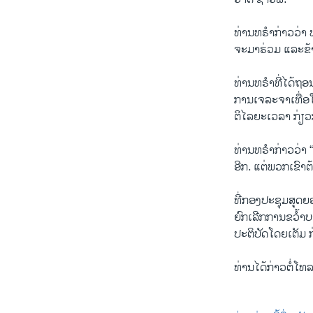
ທ່ານ​ທ​ຣຳ​ກ່າວ​ວ່າ ທ
ຈະ​ມາ​ຮ່ວມ ແລະ​ຂ້າ​
ທ່ານ​ທ​ຣຳ​ທີ່​ໄດ້​ຖອ
ການ​ເຈ​ລະ​ຈາ​ເທື່ອ​
ຕິ​ໄລ​ຍະ​ເວ​ລາ ກ່ຽວ
ທ່ານ​ທ​ຣຳ​ກ່າວ​ວ່າ “
ອີກ. ແຕ່​ພວກ​ເຂົາ​ຕ
ທີ່ກອງ​ປະ​ຊຸມ​ສຸດຍ
ຍົກ​ເລີກ​ການ​ຂວ້ຳ​
ປະ​ຕິ​ບັດ​ໂດຍ​ເຕັມ ​
ທ່ານ​ໄດ້​ກ່າວ​ຕໍ່​ໂທ