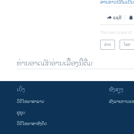
ອ່ານ​ຂ່າວນີ້​ຕື່ມ​ເປັ
ແຊຣ໌
This item is part of
ຂ່າວ
ໂລກ
ທ່ານອາດມັກອ່ານເລື້ອງນີ້ຕື່ມ
ເບິ່ງ
ຟັງສຽງ
ວີດີໂອພາສາລາວ
ຟັງລາຍການຂອງ
ຢູທູບ
ວີດີໂອພາສາອັງກິດ