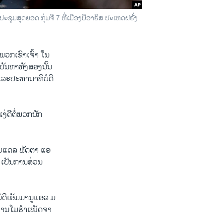
​ຊຸມ​ສຸດຍອດ ກຸ່ມ​ຈີ 7 ທີ່​ເມືອງ​ບີ​ອາ​ຣິ​ສ ປະ​ເທດ​ຝ​ຣັ່ງ
ວກ​ເຂົາ​ເຈົ້າ ​ໃນ​
​ບັນ​ຫາ​ທັງ​ສອງນັ້ນ ​
ະ​ປະ​ທາ​ນາ​ທິ​ບໍ​ດີ
່​ດີ​ຕໍ່​ພວກ​ນັກ​
​ອັບ​ແດ​ລ ຟັດ​ຕາ ແອ​
 ​ເປັນ​ການ​ສ່ວນ​
​ດີເອັມ​ມາ​ນູ​ແອ​ລ ມ​
ນ ທ່ານ​ໂມ​ຮຳ​ເໝັດຈາ​