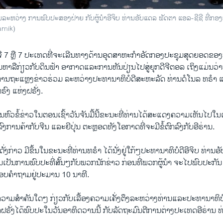
ລະ​ຫວ່າງ ການ​ພົບ​ປະ​ສອງ​ຝ່າຍ ກັບ​ຜູ້​ນຳ​ອີ​ຈິບ ທ່ານ​ອັບ​ແດ​ລ ຟັ​ດ​ຕາ ແອ​ລ-ຊີ​ຊີ ທີ່ກອງ​ປະ
arnik)
​ຈີ 7 ​ຫຼື 7 ປະ​ເທດທີ່​ຈະ​ເລີນ​ທາງ​ດ້ານ​ອຸດ​ສາ​ຫະ​ກຳອັດ​ກອງ​ປະ​ຊຸມ​ສຸດຍອດ​ຂອງ​ພ
ານ​ຫາ​ລື​ກ່ຽວ​ກັບ​ດິນຟ້າ​ ອາ​ກາດແລະ​ການ​ຫັນ​ປ່ຽນ​ໄປສູ່​ຍຸກ​ດີ​ຈີ​ຕອ​ລ ເຖິງ​ແມ່ນ​ວ່າ
ນ​ຖະ​ແຫຼງ​ຂ່າວ​ຮ່ວມ ລະ​ຫວ່າງ​ປະ​ທາ​ນາ​ທິ​ບໍ​ດີ​ສະ​ຫະ​ລັດ ທ່ານ​ດໍໂນ​ລ ທ​ຣຳ ແລ
ຣົງ ແຫ່ງ​ຝ​ຣັ່ງ.
ນ​ຫົວ​ຂໍ້​ຂ່າວ​ໃນ​ຕອນ​ເຊົ້າ​ວັນ​ຈັນ​ມື້ນີ້ຂະ​ນະ​ທີ່​ທ່ານ​ໄດ້​ສະ​ແດງຄວາມ​ເຫັນ​ໄປ​ໃນ​ແງ
​ລົງ​ການ​ຄ້າ​ກັບ​ຈີນ ແລະ​ຍີປຸ່ນ ຕະ​ຫຼອ​ດ​ທັງ​ໂອກາດ​ທີ່​ຈະ​ມີ​ຂໍ້​ຕົກ​ລົງກັບ​ອີ​ຣ່ານ.
ງ​ກ່າວ ມີ​ຂຶ້ນ​ໃນ​ຂະ​ນະ​ທີ່​ທ່ານ​ທ​ຣຳ ໄດ້​ນັ່ງ​ຢູ່​ໃກ້ໆ​ປະ​ທາ​ນາທິ​ບໍ​ດີ​ອີ​ຈິບ ທ່ານ
ວນ​ເປັນ​ການ​ພົບ​ປະ​ທີ່ສັ້ນໆ​ກັບ​ພວກ​ນັກ​ຂ່າວ ກ່ອນ​ທີ່​ພວກ​ຜູ້​ນຳ​ ຈະ​ໄປ​ພົ​ບ​ປະ​ກັນ
ຕອບ​ຄຳ​ຖາມ​ຢູ່​ປະ​ມານ 10 ນາ​ທີ.
້​ຄວາມ​ສຳ​ຄັນ​ໃດໆ ກ່ຽວ​ກັບ​ເລື້ອງ​ຄວາມ​ເຄັ່ງ​ຕຶງ​ລະ​ຫວ່າງ​ທ່ານ​ແລະ​ປະ​ທາ​ນາ​ທິ​ບໍ
ນຳ​ຝ​ຣັ່ງ​ໄດ້​ພົບ​ປະໃນ​ວັນ​ອ​າ​ທິດ​ວານນີ້ ກັບ​ລັດ​ຖະ​ມົນ​ຕີ​ການ​ຕ່າງ​ປະ​ເທດ​ອີ​ຣ່າ