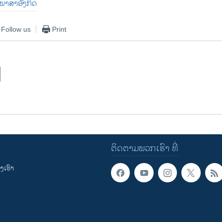
ນ​ພາ​ສາ​ອັງ​ກິດ
Follow us
Print
ຕິດຕາມພວກເຮົາ ທີ່
ເຮົາ