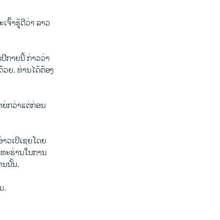
້າ​ຮູ້​ດີ​ວ່າ ​ລາວ​
​ປີ​ກາຍນີ້ ກ່າວ​ວ່າ
ດ້ວຍ. ທ່ານ​ໄດ້​ຕ້ອງ
ຫຍ່ກວ່າ​ແຕ່​ກ່ອນ​
ອ່າວ​ເປີ​ເຊຍໂດຍ​
ຕ​ຫະ​ຣ່ານ​ໃນ​ການ
່ານນັ້ນ.
ານ.