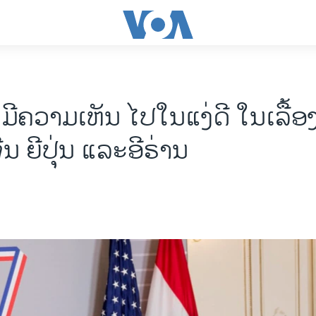
ີ​ຄວາມ​ເຫັນ ໄປ​ໃນ​ແງ່​ດີ ໃນ​ເລື້ອງ​ຂ
ີນ ຍີ​ປຸ່ນ ແລະ​ອີ​ຣ່ານ