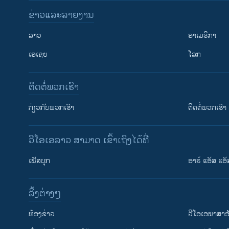
ຂ່າວແລະລາຍງານ
ລາວ
ອາເມຣິກາ
ເອເຊຍ
ໂລກ
ຕິດຕໍ່ພວກເຮົາ
ກ່ຽວກັບພວກເຮົາ
ຕິດຕໍ່ພວກເຮົາ
ວີໂອເອລາວ ສາມາດ ເຂົ້າເຖິງໄດ້ທີ່
ເຟັສບຸກ
ອາຣ໌ ແອັສ ແອັ
​ລິ້ງ​ຕ່າງໆ
ຕິດຕາມພວກເຮົາ ທີ່
​ຫ້ອງ​ຂ່າວ
ວີ​ໂອ​ເອ​ພາ​ສາ​ອ