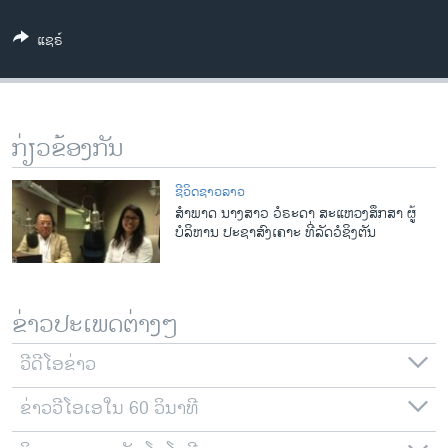
ວິທະຍາສາດ-ເທັກໂນໂລຈີ
ແຊຣ໌
ທຸລະກິດ
ພາສາອັງກິດ
ວີດີໂອ
ກ່ຽວຂ້ອງກັນ
ສຽງ
ຊີວິດຊາວລາວ
ລາຍການກະຈາຍສຽງ
ສຳພາດ ນາງສາວ ວໍຣະດາ ສະແຫວງສຶກສາ ຜູ້
ຕິດຕາມພວກເຮົາ ທີ່
ບໍລິຫານ ປະຊາສົງເຄາະ ທີ່ລັດວໍຊິງຕັນ
ລາຍງານ
ພາສາຕ່າງໆ
ຂ່າວປະເພດຕ່າງໆ
ວີດີໂອຂ່າວ
ຂ່າວວີໂອເອໃນ 60 ວິນາທີ