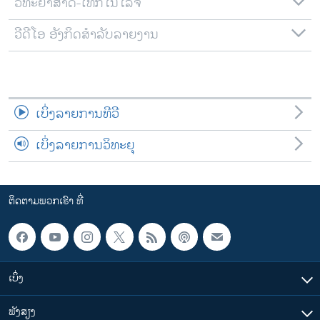
ວິທະຍາສາດ-ເທັກໂນໂລຈີ
ວີດີໂອ ອັງກິດສຳລັບລາຍງານ
ເບິ່ງລາຍການທີວີ
ເບິ່ງລາຍການວິທະຍຸ
ຕິດຕາມພວກເຮົາ ທີ່
ເບິ່ງ
ຟັງສຽງ