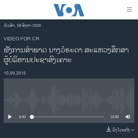
ລິ້ງ
ສຳຫລັບ
ເຂົ້າ
ວັນເສົາ, 08 ສິງຫາ 2026
ຫາ
ໂຮມເພຈ
VIDEO FOR CR
ຂ້າມ
ລາວ
ຟັງການສຳພາດ ນາງວໍຣະດາ ສະແຫວງສຶກສາ
ຂ້າມ
ອາເມຣິກາ
ຂ້າມ
ຜູ້ບໍລິຫານປະຊາສົງເຄາະ
ໄປ
ການເລືອກຕັ້ງ ປະທານາທີບໍດີ ສະຫະລັດ 2024
ຫາ
10,09,2015
ຂ່າວ​ຈີນ
ຊອກ
ຄົ້ນ
ໂລກ
ເອເຊຍ
No media source currently available
ອິດສະຫຼະພາບດ້ານການຂ່າວ
0:00
13:30
ຊີວິດຊາວລາວ
ລິງໂດຍກົງ
ຊຸມຊົນຊາວລາວ