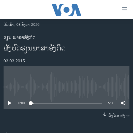
ລິ້ງ
ສຳຫລັບ
ເຂົ້າ
ວັນເສົາ, 08 ສິງຫາ 2026
ຫາ
ໂຮມເພຈ
ຮຽນ-ພາສາອັງກິດ
ຂ້າມ
ລາວ
ຟັງບົດຮຽນພາສາອັງກິດ
ຂ້າມ
ອາເມຣິກາ
ຂ້າມ
03,03,2015
ໄປ
ການເລືອກຕັ້ງ ປະທານາທີບໍດີ ສະຫະລັດ 2024
ຫາ
ຂ່າວ​ຈີນ
ຊອກ
ຄົ້ນ
ໂລກ
No media source currently available
ເອເຊຍ
0:00
5:06
ອິດສະຫຼະພາບດ້ານການຂ່າວ
ຊີວິດຊາວລາວ
ລິງໂດຍກົງ
ຊຸມຊົນຊາວລາວ