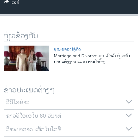
ແຊຣ໌
ວິທະຍາສາດ-ເທັກໂນໂລຈີ
ທຸລະກິດ
ພາສາອັງກິດ
ກ່ຽວຂ້ອງກັນ
ວີດີໂອ
ສຽງ
ຮຽນ-ພາສາອັງກິດ
Marriage and Divorce: ຮຽນເວົ້າລົມກ່ຽວກັບ
ລາຍການກະຈາຍສຽງ
ການແຕ່ງງານ ແລະ ການຢ່າຮ້າງ
ຕິດຕາມພວກເຮົາ ທີ່
ລາຍງານ
ຂ່າວປະເພດຕ່າງໆ
ພາສາຕ່າງໆ
ວີດີໂອຂ່າວ
ຂ່າວວີໂອເອໃນ 60 ວິນາທີ
ວິທະຍາສາດ-ເທັກໂນໂລຈີ