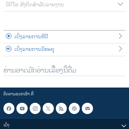
ວີດີໂອ ອັງກິດສຳລັບລາຍງານ
ເບິ່ງລາຍການທີວີ
ເບິ່ງລາຍການວິທະຍຸ
ທ່ານອາດມັກອ່ານເລື້ອງນີ້ຕື່ມ
ຕິດຕາມພວກເຮົາ ທີ່
ເບິ່ງ