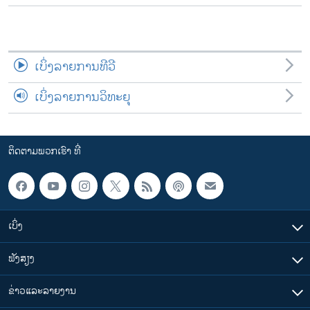
ເບິ່ງລາຍການທີວີ
ເບິ່ງລາຍການວິທະຍຸ
ຕິດຕາມພວກເຮົາ ທີ່
ເບິ່ງ
ຟັງສຽງ
ຂ່າວແລະລາຍງານ