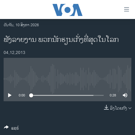
ລິ້ງ
ສຳຫລັບ
ເຂົ້າ
ວັນຈັນ, 10 ສິງຫາ 2026
ຫາ
ໂຮມເພຈ
ຟັງລາຍງານ ພວກນັກຮຽນເກັ່ງທີ່ສຸດໃນໂລກ
ຂ້າມ
ລາວ
ຂ້າມ
04,12,2013
ອາເມຣິກາ
ຂ້າມ
ໄປ
ການເລືອກຕັ້ງ ປະທານາທີບໍດີ ສະຫະລັດ 2024
ຫາ
ຂ່າວ​ຈີນ
ຊອກ
No media source currently available
ຄົ້ນ
ໂລກ
ເອເຊຍ
0:00
0:28
ອິດສະຫຼະພາບດ້ານການຂ່າວ
ລິງໂດຍກົງ
ຊີວິດຊາວລາວ
ແຊຣ໌
ຊຸມຊົນຊາວລາວ