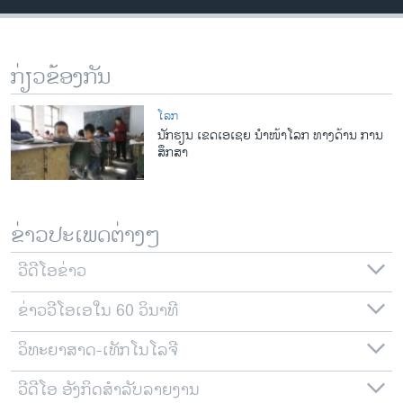
ວິທະຍາສາດ-ເທັກໂນໂລຈີ
ທຸລະກິດ
ກ່ຽວຂ້ອງກັນ
ພາສາອັງກິດ
ວີດີໂອ
ໂລກ
ນັກຮຽນ ເຂດເອເຊຍ ນໍາໜ້າໂລກ ທາງດ້ານ ການ
ສຽງ
ສຶກສາ
ລາຍການກະຈາຍສຽງ
ຕິດຕາມພວກເຮົາ ທີ່
ລາຍງານ
ຂ່າວປະເພດຕ່າງໆ
ວີດີໂອຂ່າວ
ພາສາຕ່າງໆ
ຂ່າວວີໂອເອໃນ 60 ວິນາທີ
ວິທະຍາສາດ-ເທັກໂນໂລຈີ
ວີດີໂອ ອັງກິດສຳລັບລາຍງານ